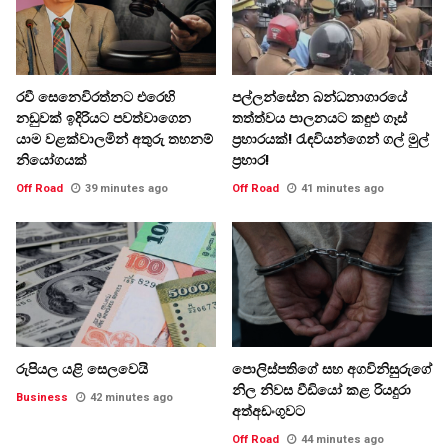
රවී සෙනෙවිරත්නට එරෙහි
පල්ලන්සේන බන්ධනාගාරයේ
නඩුවක් ඉදිරියට පවත්වාගෙන
තත්ත්වය පාලනයට කඳුළු ගෑස්
යාම වළක්වාලමින් අතුරු තහනම්
ප්‍රහාරයක්! රැඳවියන්ගෙන් ගල් මුල්
නියෝගයක්
ප්‍රහාර!
Off Road
39 minutes ago
Off Road
41 minutes ago
රුපියල යළි සෙලවෙයි
පොලිස්පතිගේ සහ අගවිනිසුරුගේ
නිල නිවස වීඩියෝ කළ රියදුරා
Business
42 minutes ago
අත්අඩංගුවට
Off Road
44 minutes ago