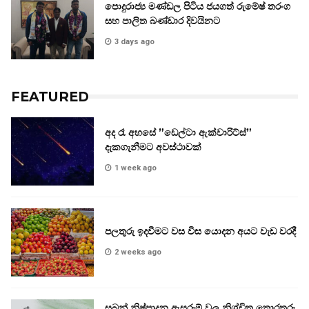
පොදුරාජ්‍ය මණ්ඩල පිටිය ජයගත් රුමේෂ් තරංග
සහ පාලිත බණ්ඩාර දිවයිනට
3 days ago
FEATURED
අද රෑ අහසේ ”ඩෙල්ටා ඇක්වාරිට්ස්”
දැකගැනීමට අවස්ථාවක්
1 week ago
පලතුරු ඉදවීමට වස විස යොදන අයට වැඩ වරදී
2 weeks ago
සබන් නිෂ්පාදන ඇසුරුම් වල නිශ්චිත තොරතුරු