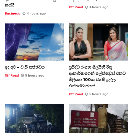
කරයි
Off Road
4 hours ago
Business
4 hours ago
අද අව් – වැසි තත්ත්වය
ප්‍රසිද්ධ රංගන ශිල්පිනී රිතූ
ආකාර්ෂාගෙන් ලේක්හවුස් එකට
Off Road
5 hours ago
මිලියන 100ක වන්දි ඉල්ලා
එන්තරවාසියක්
Off Road
5 hours ago