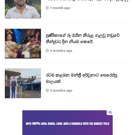
1 month ago
පුෂ්පිකාගේ රූ රැජින කිරුළ ගැලවූ නඩුවේ
තීන්දුවට දින නියම කෙරේ
2 months ago
රටම කළඹන මන්ත්‍රී අර්චුනාට සෙරෙප්පු
මාලයක්
2 months ago