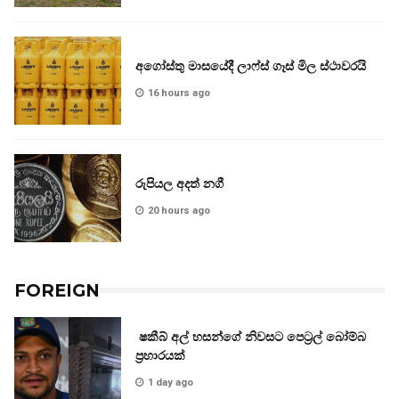
අගෝස්තු මාසයේදී ලාෆ්ස් ගෑස් මිල ස්ථාවරයි
16 hours ago
රුපියල අදත් නගී
20 hours ago
FOREIGN
ෂකීබ් අල් හසන්ගේ නිවසට පෙට්‍රල් බෝම්බ
ප්‍රහාරයක්
1 day ago