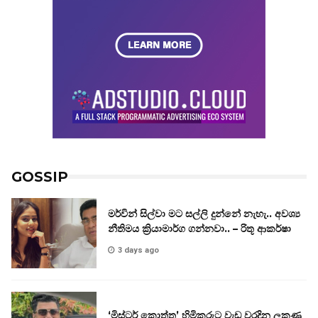
GOSSIP
මර්වින් සිල්වා මට සල්ලි දුන්නේ නැහැ.. අවශ්‍ය
නීතිමය ක්‍රියාමාර්ග ගන්නවා.. – රිතූ ආකර්ෂා
3 days ago
‘මිස්ටර් කොත්තු’ හිමිකරුට වැඩ වරදින ලකුණු