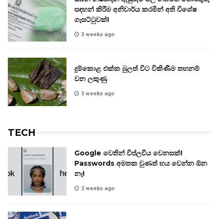
සඳහන් කිරීම අනිවාර්ය කරමින් අති විශේෂ
ගැසට්ටුවක්!
3 weeks ago
දුම්කොළ එක්ක බුලත් විට විකිණීම තහනම්
වන ලකුණු
3 weeks ago
TECH
Google වෙතින් විප්ලවීය වෙනසක්!
Passwords අමතක වුණත් භය වෙන්න ඕන
නෑ!
2 weeks ago