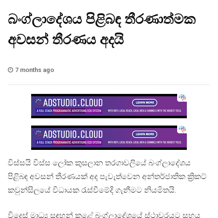
බංග්ලාදේශය පිළිබඳ තීරණාත්මක
අවසන් තීරණය අදයි
7 months ago
විස්සයි විස්ස ලෝක කුසලාන තරගාවලියේ බංග්ලාදේශය
පිළිබඳ අවසන් තීරණයක් අද පැවැත්වෙන අන්තර්ජාතික ක්‍රිකට්
කවුන්සිලයේ විධායක රැස්වීමේදි ගැනීමට නියමිතයි.
විදෙස් මාධ්‍ය සඳහන් කළේ බංග්ලාදේශයේ ස්ථාවරයට සහය