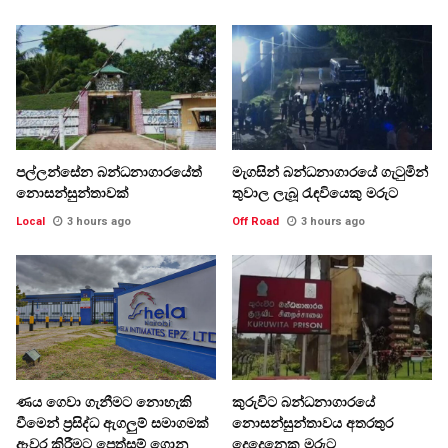
පල්ලන්සේන බන්ධනාගාරයේත්
මැගසින් බන්ධනාගාරයේ ගැටුමින්
නොසන්සුන්තාවක්
තුවාල ලැබූ රැඳවියෙකු මරුට
Local
3 hours ago
Off Road
3 hours ago
ණය ගෙවා ගැනීමට නොහැකි
කුරුවිට බන්ධනාගාරයේ
වීමෙන් ප්‍රසිද්ධ ඇගලුම් සමාගමක්
නොසන්සුන්තාවය අතරතුර
ඈවර කිරීමට පෙත්සම් ගොනු
දෙදෙනෙකු මරුට