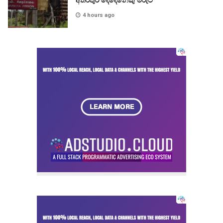
අතරතුර දෙදෙනෙකු මරුට
4 hours ago