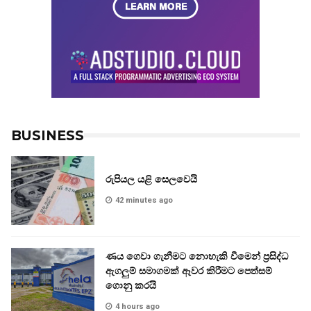
BUSINESS
රුපියල යළි සෙලවෙයි
42 minutes ago
ණය ගෙවා ගැනීමට නොහැකි වීමෙන් ප්‍රසිද්ධ
ඇගලුම් සමාගමක් ඈවර කිරීමට පෙත්සම්
ගොනු කරයි
4 hours ago