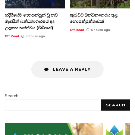
හදිසියේම නොසන්සුන් වූ නව
කුරුවිට බන්ධනාගාරය තුළ
මැගසින් බන්ධනාගාරයේ අද
නොසන්සුන්තාවක්
උදෑසන තත්ත්වය (වීඩියෝ)
Off Road
6 hours ago
Off Road
5 hours ago
LEAVE A REPLY
Search
SEARCH