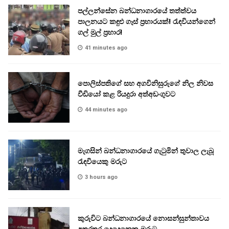
පල්ලන්සේන බන්ධනාගාරයේ තත්ත්වය
පාලනයට කඳුළු ගෑස් ප්‍රහාරයක්! රැඳවියන්ගෙන්
ගල් මුල් ප්‍රහාර!
41 minutes ago
පොලිස්පතිගේ සහ අගවිනිසුරුගේ නිල නිවස
වීඩියෝ කළ රියදුරා අත්අඩංගුවට
44 minutes ago
මැගසින් බන්ධනාගාරයේ ගැටුමින් තුවාල ලැබූ
රැඳවියෙකු මරුට
3 hours ago
කුරුවිට බන්ධනාගාරයේ නොසන්සුන්තාවය