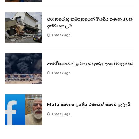
ජපානයේ භූ කම්පනයෙන් මියගිය ගණන 30ක්
දක්වා ඉහළට
1 week ago
අමෙරිකාවෙන් ඉරානයට ප්‍රබල ප්‍රහාර මාලාවක්
1 week ago
Meta සමාගම ඉන්දීය රජයෙන් සමාව ඉල්ලයි
1 week ago