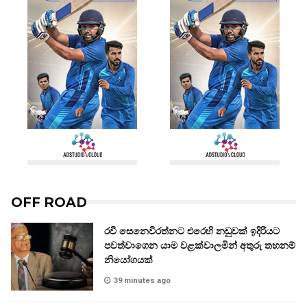
OFF ROAD
රවී සෙනෙවිරත්නට එරෙහි නඩුවක් ඉදිරියට
පවත්වාගෙන යාම වළක්වාලමින් අතුරු තහනම්
නියෝගයක්
39 minutes ago