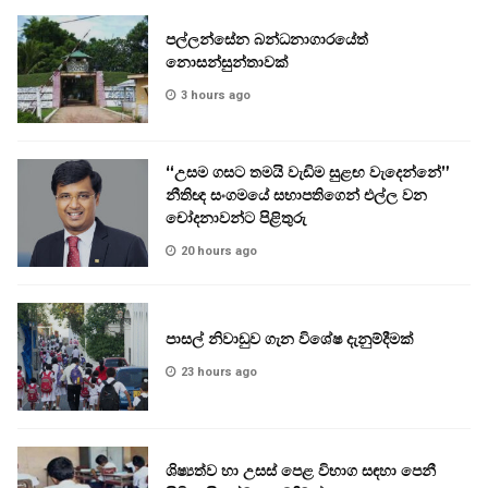
පල්ලන්සේන බන්ධනාගාරයේත්
නොසන්සුන්තාවක්
3 hours ago
“උසම ගසට තමයි වැඩිම සුළඟ වැදෙන්නේ”
නීතිඥ සංගමයේ සභාපතිගෙන් එල්ල වන
චෝදනාවන්ට පිළිතුරු
20 hours ago
පාසල් නිවාඩුව ගැන විශේෂ දැනුම්දීමක්
23 hours ago
ශිෂ්‍යත්ව හා උසස් පෙළ විභාග සඳහා පෙනී