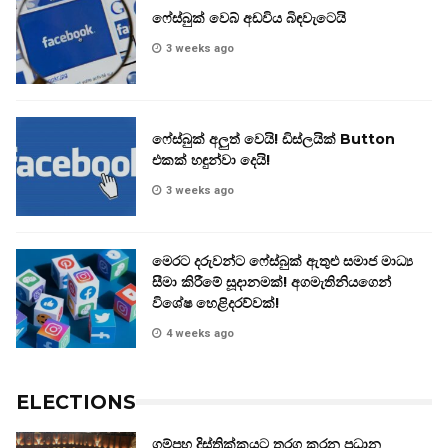
ෆේස්බුක් වෙබ් අඩවිය බිඳවැටෙයි
3 weeks ago
ෆේස්බුක් අලුත් වෙයි! ඩිස්ලයික් Button
එකක් හඳුන්වා දෙයි!
3 weeks ago
මෙරට දරුවන්ට ෆේස්බුක් ඇතුළු සමාජ මාධ්‍ය
සීමා කිරීමේ සූදානමක්! අගමැතිනියගෙන්
විශේෂ හෙළිදරව්වක්!
4 weeks ago
ELECTIONS
ගම්පහ දිස්ත්‍රික්කයට තරග කරන ප්‍රධාන