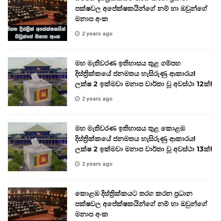
පක්ෂවල අපේක්ෂකයින්ගේ නම් හා ඔවුන්ගේ
මනාප අංක
2 years ago
මහ මැතිවරණ ඉතිහාසය තුළ ගම්පහ
දිස්ත්‍රික්කයේ ජනමතය හැසිරුණු ආකාරය!
ලක්ෂ 2 ඉක්මවා මනාප වාර්තා වූ අවස්ථා 12ක්!
2 years ago
මහ මැතිවරණ ඉතිහාසය තුළ කොළඹ
දිස්ත්‍රික්කයේ ජනමතය හැසිරුණු ආකාරය!
ලක්ෂ 2 ඉක්මවා මනාප වාර්තා වූ අවස්ථා 13ක්!
2 years ago
කොළඹ දිස්ත්‍රික්කයට තරග කරන ප්‍රධාන
පක්ෂවල අපේක්ෂකයින්ගේ නම් හා ඔවුන්ගේ
මනාප අංක