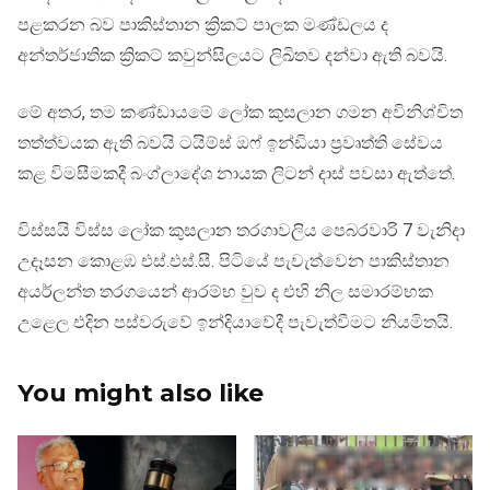
පළකරන බව පාකිස්තාන ක්‍රිකට් පාලක මණ්ඩලය ද
අන්තර්ජාතික ක්‍රිකට් කවුන්සිලයට ලිඛිතව දන්වා ඇති බවයි.
මේ අතර, තම කණ්ඩායමේ ලෝක කුසලාන ගමන අවිනිශ්චිත
තත්ත්වයක ඇති බවයි ටයිම්ස් ඔෆ් ඉන්ඩියා ප්‍රවෘත්ති සේවය
කළ විමසීමකදී බංග්ලාදේශ නායක ලිටන් දාස් පවසා ඇත්තේ.
විස්සයි විස්ස ලෝක කුසලාන තරගාවලිය පෙබරවාරි 7 වැනිදා
උදෑසන කොළඹ එස්.එස්.සී. පිටියේ පැවැත්වෙන පාකිස්තාන
අයර්ලන්ත තරගයෙන් ආරම්භ වුව ද එහි නිල සමාරම්භක
උළෙල එදින පස්වරුවේ ඉන්දියාවේදී පැවැත්වීමට නියමිතයි.
You might also like