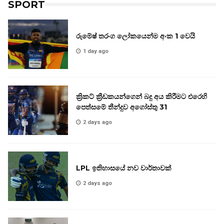
SPORT
රුමේෂ් තරංග ලෝකයෙන්ම අංක 1 වෙයි
1 day ago
ක්‍රිකට් ක්‍රීඩකයන්ගෙන් බදු අය කිරීමට එරෙහි
පෙත්සමේ තීන්දුව අගෝස්තු 31
2 days ago
LPL ඉතිහාසයේ නව වාර්තාවක්
2 days ago