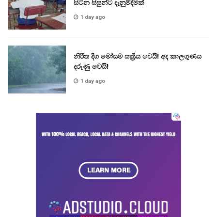
සිටින සිසුන්ට දැනුම්දීමක්
1 day ago
නිරිත දිග මෝසම සක්‍රීය වෙයි! අද කාලගුණය
දරුණු වෙයි!
1 day ago