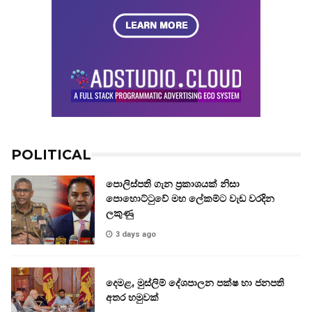
POLITICAL
පොලිස්පති ගැන ප්‍රකාශයක් නිසා
පොහොට්ටුවේ මහ ලේකම්ට වැඩ වරදින
ලකුණු
3 days ago
දෙමළ, මුස්ලිම් දේශපාලන පක්ෂ හා ජනපති
අතර හමුවක්