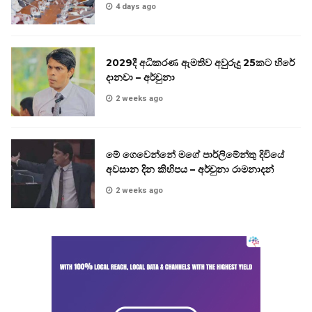
4 days ago
2029දී අධිකරණ ඇමතිව අවුරුදු 25කට හිරේ
දානවා – අර්චුනා
2 weeks ago
මේ ගෙවෙන්නේ මගේ පාර්ලිමේන්තු දිවියේ
අවසාන දින කිහිපය – අර්චුනා රාමනාදන්
2 weeks ago