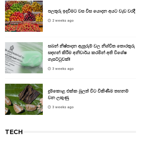
පලතුරු ඉදවීමට වස විස යොදන අයට වැඩ වරදී
2 weeks ago
සබන් නිෂ්පාදන ඇසුරුම් වල නිශ්චිත තොරතුරු
සඳහන් කිරීම අනිවාර්ය කරමින් අති විශේෂ
ගැසට්ටුවක්!
3 weeks ago
දුම්කොළ එක්ක බුලත් විට විකිණීම තහනම්
වන ලකුණු
3 weeks ago
TECH