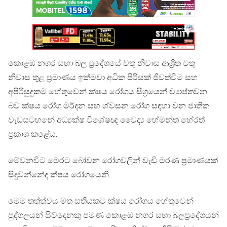
කොළඹ නගර සභා බල ප්‍රදේශයේ වතු නිවාස ආශ්‍රිත වතු
නිවාස තුළ ප්‍රමාණය ඉක්මවා අධික පිරිසක් ජීවත්වීම සහ
අපිරිසුදුකම හේතුවෙන්
ක්ෂය රෝගය සීග්‍රයෙන් ව්‍යාප්තවන
බව ක්ෂය රෝග මර්දන සහ ශ්වසන රෝග සඳහා වන ජාතික
වැඩසටහනේ අධ්‍යක්ෂ විශේෂඥ වෛද්‍ය හේමන්ත හේරත්
ප්‍රකාශ කළේය.
මේවනවිට මෙරට බෝවන රෝගවලින් වැඩි මරණ ප්‍රමාණයක්
සිදුවන්නේද ක්ෂය රෝගයෙනි.
මෙම තත්ත්වය මත සතියකට ක්ෂය රෝගය හේතුවෙන්
පුද්ගලයන් සිව්දෙනකු පමණ කොළඹ නගර සභා බලප්‍රදේශයන්