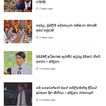
ලකුණු
2 days ago
දෙමළ, මුස්ලිම් දේශපාලන පක්ෂ හා ජනපති
අතර හමුවක්
3 days ago
2029දී අධිකරණ ඇමතිව අවුරුදු 25කට හිරේ
දානවා – අර්චුනා
2 weeks ago
මේ ගෙවෙන්නේ මගේ පාර්ලිමේන්තු දිවියේ
අවසාන දින කිහිපය – අර්චුනා රාමනාදන්
2 weeks ago