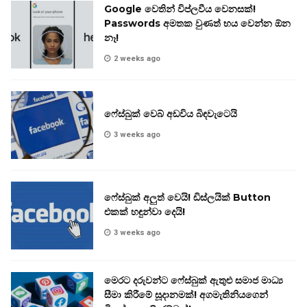
Google වෙතින් විප්ලවීය වෙනසක්!
Passwords අමතක වුණත් භය වෙන්න ඕන
නෑ!
2 weeks ago
ෆේස්බුක් වෙබ් අඩවිය බිඳවැටෙයි
3 weeks ago
ෆේස්බුක් අලුත් වෙයි! ඩිස්ලයික් Button
එකක් හඳුන්වා දෙයි!
3 weeks ago
මෙරට දරුවන්ට ෆේස්බුක් ඇතුළු සමාජ මාධ්‍ය
සීමා කිරීමේ සූදානමක්! අගමැතිනියගෙන්