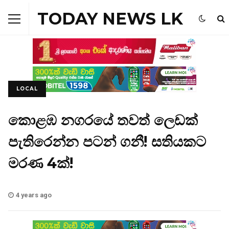
TODAY NEWS LK
LOCAL
කොළඹ නගරයේ තවත් ලෙඩක්
පැතිරෙන්න පටන් ගනී! සතියකට
මරණ 4ක්!
4 years ago