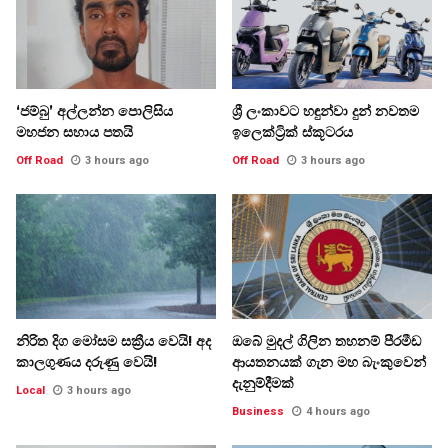
‘ජම්බු’ අල්ලන්න පොලිසිය
ශ්‍රී ලංකාවට හඳුන්වා දුන් නවතම
මහජන සහාය පතයි
ඉලෙක්ට්‍රික් ස්කූටරය
Off Road
3 hours ago
Off Road
3 hours ago
නිරිත දිග මෝසම සක්‍රීය වෙයි! අද
ඔබේ මුදල් ගිලින තහනම් පීරමීඩ
කාලගුණය දරුණු වෙයි!
ආයතනයක් ගැන මහ බැංකුවෙන්
දැනුම්දීමක්
Local
3 hours ago
Business
4 hours ago