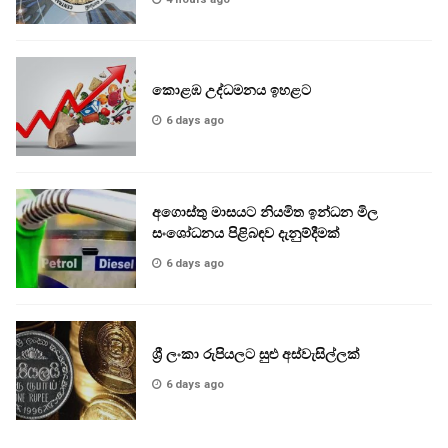
කොළඹ උද්ධමනය ඉහළට
6 days ago
අගොස්තු මාසයට නියමිත ඉන්ධන මිල
සංශෝධනය පිළිබඳව දැනුම්දීමක්
6 days ago
ශ්‍රී ලංකා රුපියලට සුළු අස්වැසිල්ලක්
6 days ago