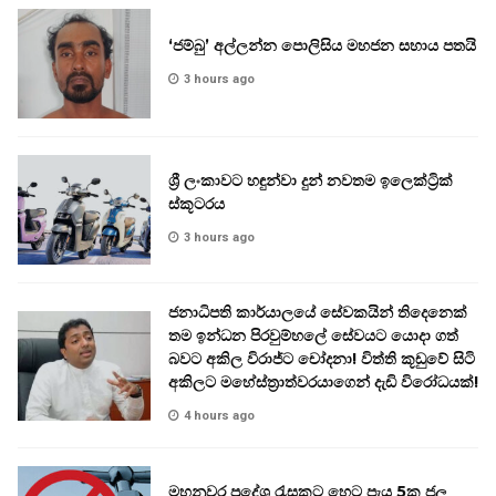
‘ජම්බු’ අල්ලන්න පොලිසිය මහජන සහාය පතයි
3 hours ago
ශ්‍රී ලංකාවට හඳුන්වා දුන් නවතම ඉලෙක්ට්‍රික්
ස්කූටරය
3 hours ago
ජනාධිපති කාර්යාලයේ සේවකයින් තිදෙනෙක්
තම ඉන්ධන පිරවුම්හලේ සේවයට යොදා ගත්
බවට අකිල විරාජ්ට චෝදනා! විත්ති කූඩුවේ සිටි
අකිලට මහේස්ත්‍රාත්වරයාගෙන් දැඩි විරෝධයක්!
4 hours ago
මහනුවර ප්‍රදේශ රැසකට හෙට පැය 5ක ජල