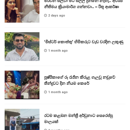
මර්වින් සිල්වා මට සල්ලි දුන්නේ නැහැ.. අවශ්‍ය
නීතිමය ක්‍රියාමාර්ග ගන්නවා.. – රිතූ ආකර්ෂා
2 days ago
‘මිස්ටර් කොත්තු’ හිමිකරුට වැඩ වරදින ලකුණු
1 month ago
පුෂ්පිකාගේ රූ රැජින කිරුළ ගැලවූ නඩුවේ
තීන්දුවට දින නියම කෙරේ
1 month ago
රටම කළඹන මන්ත්‍රී අර්චුනාට සෙරෙප්පු
මාලයක්