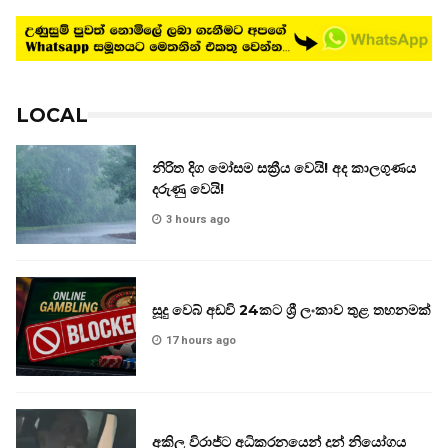
LOCAL
නිරිත දිග මෝසම සක්‍රීය වෙයි! අද කාලගුණය
දරුණු වෙයි!
3 hours ago
සූදු වෙබ් අඩවි 24කට ශ්‍රී ලංකාව තුළ තහනමක්
17 hours ago
අකිල විරාජ්ට අධිකරනයෙන් දුන් නියෝගය