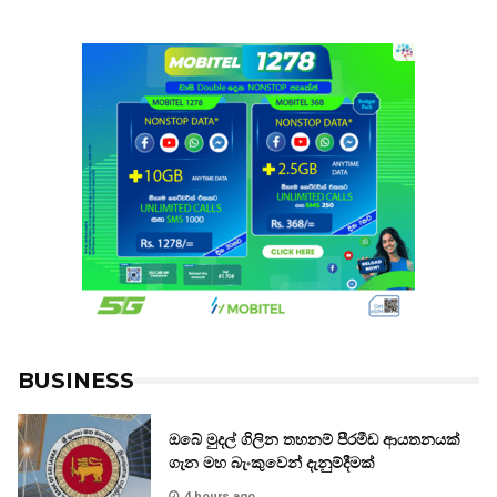
BUSINESS
ඔබේ මුදල් ගිලින තහනම් පීරමීඩ ආයතනයක්
ගැන මහ බැංකුවෙන් දැනුම්දීමක්
4 hours ago