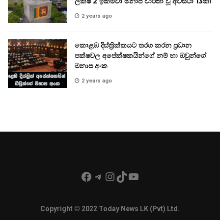
ලක්ෂ 2 ඉක්මවා මනාප වාර්තා වූ අවස්ථා 13ක්!
2 years ago
කොළඹ දිස්ත්‍රික්කයට තරග කරන ප්‍රධාන
පක්ෂවල අපේක්ෂකයින්ගේ නම් හා ඔවුන්ගේ
මනාප අංක
2 years ago
Facebook
Telegram
Instagram
TikTok
YouTube
Copyright © 2022 Today News LK (Pvt) Ltd.