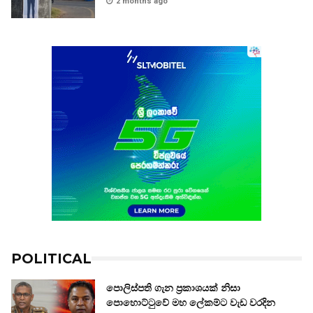
2 months ago
POLITICAL
පොලිස්පති ගැන ප්‍රකාශයක් නිසා
පොහොට්ටුවේ මහ ලේකම්ට වැඩ වරදින