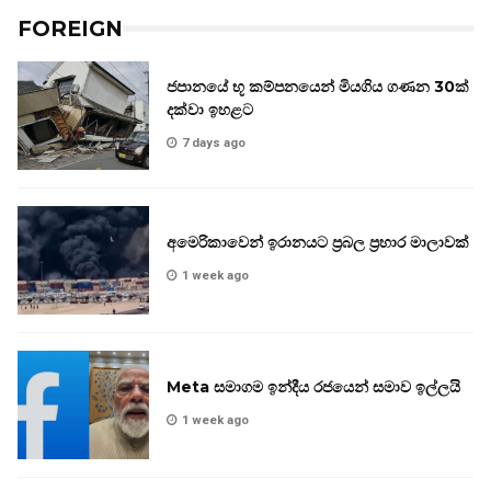
FOREIGN
ජපානයේ භූ කම්පනයෙන් මියගිය ගණන 30ක්
දක්වා ඉහළට
7 days ago
අමෙරිකාවෙන් ඉරානයට ප්‍රබල ප්‍රහාර මාලාවක්
1 week ago
Meta සමාගම ඉන්දීය රජයෙන් සමාව ඉල්ලයි
1 week ago