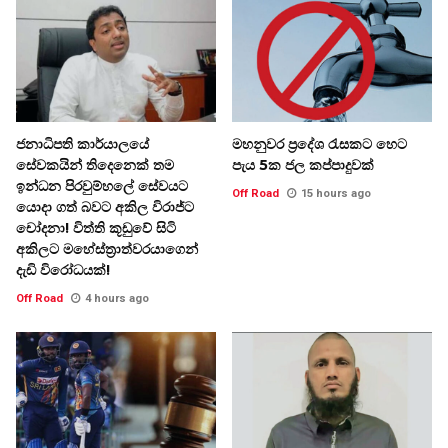
ජනාධිපති කාර්යාලයේ
මහනුවර ප්‍රදේශ රැසකට හෙට
සේවකයින් තිදෙනෙක් තම
පැය 5ක ජල කප්පාදුවක්
ඉන්ධන පිරවුම්හලේ සේවයට
Off Road
15 hours ago
යොදා ගත් බවට අකිල විරාජ්ට
චෝදනා! විත්ති කූඩුවේ සිටි
අකිලට මහේස්ත්‍රාත්වරයාගෙන්
දැඩි විරෝධයක්!
Off Road
4 hours ago