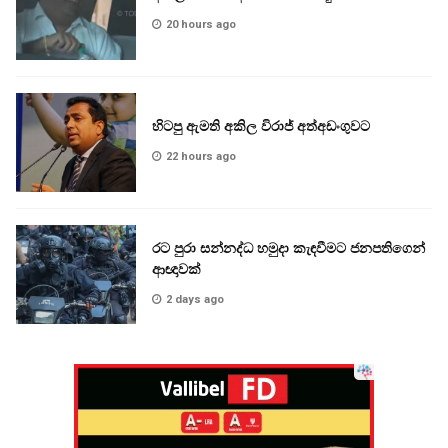
20 hours ago
හිටපු ඇමති අකිල විරාජ් අත්අඩංගුවට
22 hours ago
රට පුරා සන්නද්ධ හමුදා කැඳවීමට ජනපතිගෙන්
ආඥාවක්
2 days ago