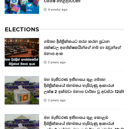
විශේෂ හෙළිදරව්වක්!
4 weeks ago
ELECTIONS
ගම්පහ දිස්ත්‍රික්කයට තරග කරන ප්‍රධාන
පක්ෂවල අපේක්ෂකයින්ගේ නම් හා ඔවුන්ගේ
මනාප අංක
2 years ago
මහ මැතිවරණ ඉතිහාසය තුළ ගම්පහ
දිස්ත්‍රික්කයේ ජනමතය හැසිරුණු ආකාරය!
ලක්ෂ 2 ඉක්මවා මනාප වාර්තා වූ අවස්ථා 12ක්!
2 years ago
මහ මැතිවරණ ඉතිහාසය තුළ කොළඹ
දිස්ත්‍රික්කයේ ජනමතය හැසිරුණු ආකාරය!