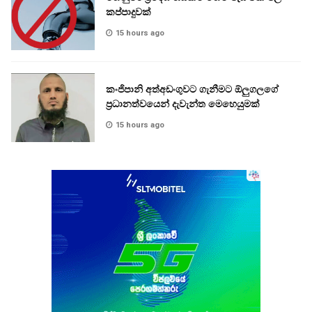
කප්පාදුවක්
15 hours ago
කංජිපානි අත්අඩංගුවට ගැනීමට ඕලුගලගේ
ප්‍රධානත්වයෙන් දැවැන්ත මෙහෙයුමක්
15 hours ago