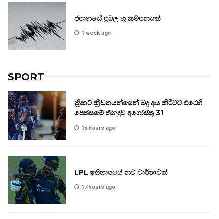
ජපානයේ ප්‍රබල භූ කම්පනයක්
1 week ago
SPORT
ක්‍රිකට් ක්‍රීඩකයන්ගෙන් බදු අය කිරීමට එරෙහි
පෙත්සමේ තීන්දුව අගෝස්තු 31
15 hours ago
LPL ඉතිහාසයේ නව වාර්තාවක්
17 hours ago