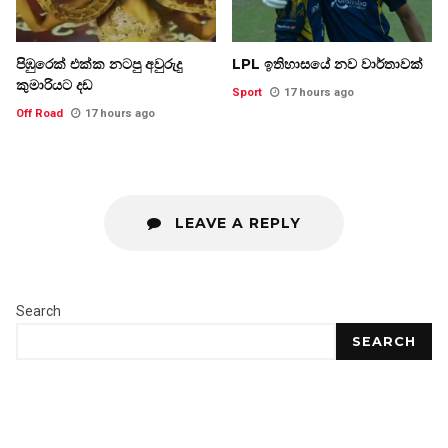
පිඹුරෙක් එක්ක නටපු අවුරුදු
LPL ඉතිහාසයේ නව වාර්තාවක්
කුමාරියට දඩ
Sport
17 hours ago
Off Road
17 hours ago
LEAVE A REPLY
Search
SEARCH