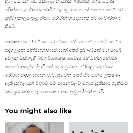
තුළ මිය යන බව කොළඹ නාගරික අතිරේක හදිසි මරණ
පරීක්ෂක ඉරේෂා සමරවීර පැවසුවාය. එසේම මේ වසරේ මේ
දක්වා කාලය තුළ ක්ෂය රෝගින් හයදහසක් පමණ වාර්තා වී
තිබේ.
සාමාන්‍යයෙන් වර්ෂයකට ක්ෂය රෝගය හේතුවෙන් මෙරට
පුද්ගලයන් පන්සීයත් හයසියයත් අතර ප්‍රමාණයක් මිය යාමේ
අවදානමක් ඇති බවද විශේෂඥ වෛද්‍ය හේමන්ත හේරත්
සඳහන් කළේය. දිවයිනේ සෑම ප්‍රධාන රෝහලකම ක්ෂය
රෝගය සඳහා සායන පැවැත්වෙන අතර එම රෝග ලක්ෂණ
ඇති පුද්ගලයන් වහාම එම සායනවලට ගොස් ප්‍රතිකාර ගැනීමට
කටයුතු කරන ලෙස සෞඛ්‍ය අංශ දැනුම් දීමක් කරයි.
You might also like