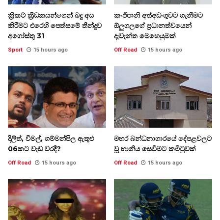
ක්‍රිකට් ක්‍රීඩකයන්ගෙන් බදු අය
කංජිපානි අත්අඩංගුවට ගැනීමට
කිරීමට එරෙහි පෙත්සමේ තීන්දුව
ඕලුගලගේ ප්‍රධානත්වයෙන්
අගෝස්තු 31
දැවැන්ත මෙහෙයුමක්
Sport
15 hours ago
Off Road
15 hours ago
දිලිත්, විමල්, ගම්මන්පිල ඇතුළු
මහර බන්ධනාගාරයේ දේපළවලට
06කට වැඩ වරදී?
වූ හානිය සෙවීමට කමිටුවක්
Off Road
15 hours ago
Off Road
15 hours ago