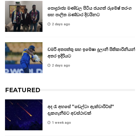
පොදුරාජ්‍ය මණ්ඩල පිටිය ජයගත් රුමේෂ් තරංග
සහ පාලිත බණ්ඩාර දිවයිනට
2 days ago
චමරි අතපත්තු සහ ඉමේෂා දුලානි පිතිකාරිනියන්
අතර ඉදිරියට
2 days ago
FEATURED
අද රෑ අහසේ ”ඩෙල්ටා ඇක්වාරිට්ස්”
දැකගැනීමට අවස්ථාවක්
1 week ago