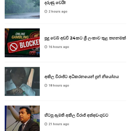
දරුණු වෙයි!
2 hours ago
සූදු වෙබ් අඩවි 24කට ශ්‍රී ලංකාව තුළ තහනමක්
16 hours ago
අකිල විරාජ්ට අධිකරනයෙන් දුන් නියෝගය
18 hours ago
හිටපු ඇමති අකිල විරාජ් අත්අඩංගුවට
21 hours ago