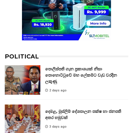
POLITICAL
පොලිස්පති ගැන ප්‍රකාශයක් නිසා
පොහොට්ටුවේ මහ ලේකම්ට වැඩ වරදින
ලකුණු
2 days ago
දෙමළ, මුස්ලිම් දේශපාලන පක්ෂ හා ජනපති
අතර හමුවක්
3 days ago