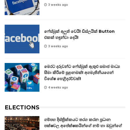
3 weeks ago
ෆේස්බුක් අලුත් වෙයි! ඩිස්ලයික් Button
එකක් හඳුන්වා දෙයි!
3 weeks ago
මෙරට දරුවන්ට ෆේස්බුක් ඇතුළු සමාජ මාධ්‍ය
සීමා කිරීමේ සූදානමක්! අගමැතිනියගෙන්
විශේෂ හෙළිදරව්වක්!
4 weeks ago
ELECTIONS
ගම්පහ දිස්ත්‍රික්කයට තරග කරන ප්‍රධාන
පක්ෂවල අපේක්ෂකයින්ගේ නම් හා ඔවුන්ගේ