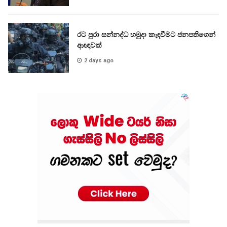
රට පුරා සන්නද්ධ හමුදා කැඳවීමට ජනපතිගෙන්
ආඥාවක්
2 days ago