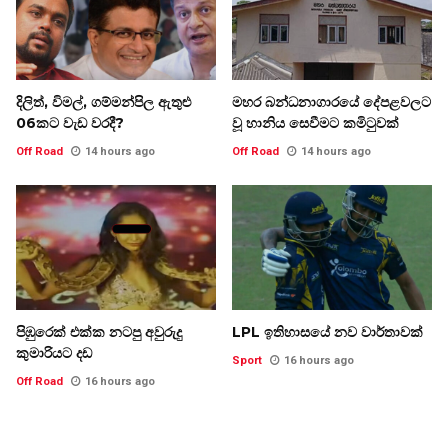
දිලිත්, විමල්, ගම්මන්පිල ඇතුළු
මහර බන්ධනාගාරයේ දේපළවලට
06කට වැඩ වරදී?
වූ හානිය සෙවීමට කමිටුවක්
Off Road
14 hours ago
Off Road
14 hours ago
පිඹුරෙක් එක්ක නටපු අවුරුදු
LPL ඉතිහාසයේ නව වාර්තාවක්
කුමාරියට දඩ
Sport
16 hours ago
Off Road
16 hours ago