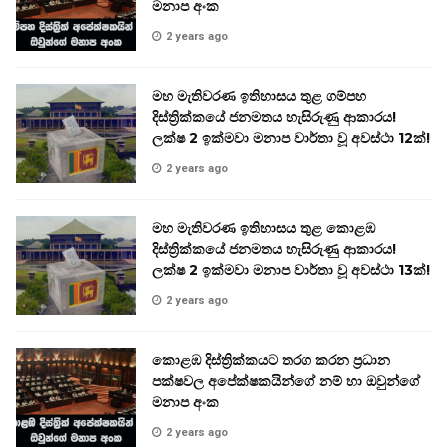
මනාප අංක
2 years ago
මහ මැතිවරණ ඉතිහාසය තුළ ගම්පහ
දිස්ත්‍රික්කයේ ජනමතය හැසිරුණු ආකාරය!
ලක්ෂ 2 ඉක්මවා මනාප වාර්තා වූ අවස්ථා 12ක්!
2 years ago
මහ මැතිවරණ ඉතිහාසය තුළ කොළඹ
දිස්ත්‍රික්කයේ ජනමතය හැසිරුණු ආකාරය!
ලක්ෂ 2 ඉක්මවා මනාප වාර්තා වූ අවස්ථා 13ක්!
2 years ago
කොළඹ දිස්ත්‍රික්කයට තරග කරන ප්‍රධාන
පක්ෂවල අපේක්ෂකයින්ගේ නම් හා ඔවුන්ගේ
මනාප අංක
2 years ago