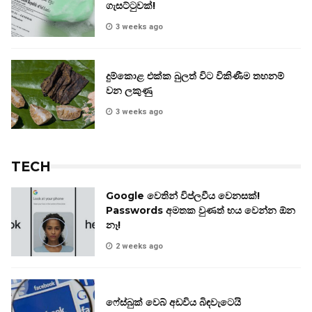
ගැසට්ටුවක්!
3 weeks ago
දුම්කොළ එක්ක බුලත් විට විකිණීම තහනම්
වන ලකුණු
3 weeks ago
TECH
Google වෙතින් විප්ලවීය වෙනසක්!
Passwords අමතක වුණත් භය වෙන්න ඕන
නෑ!
2 weeks ago
ෆේස්බුක් වෙබ් අඩවිය බිඳවැටෙයි