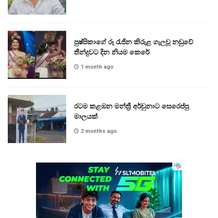
පුෂ්පිකාගේ රූ රැජින කිරුළ ගැලවූ නඩුවේ
තීන්දුවට දින නියම කෙරේ
1 month ago
රටම කළඹන මන්ත්‍රී අර්චුනාට සෙරෙප්පු
මාලයක්
2 months ago