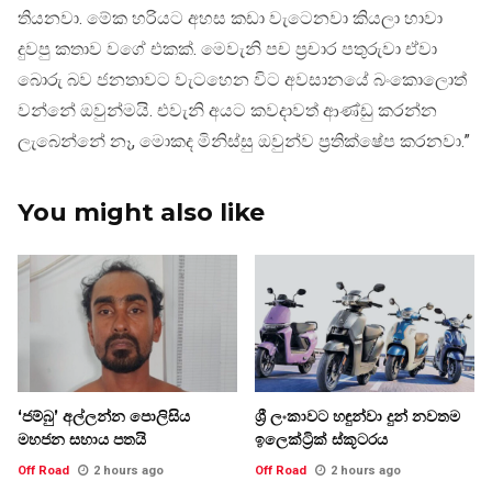
තියනවා. මේක හරියට අහස කඩා වැටෙනවා කියලා හාවා
දුවපු කතාව වගේ එකක්. මෙවැනි පච ප්‍රචාර පතුරුවා ඒවා
බොරු බව ජනතාවට වැටහෙන විට අවසානයේ බංකොලොත්
වන්නේ ඔවුන්මයි. එවැනි අයට කවදාවත් ආණ්ඩු කරන්න
ලැබෙන්නේ නෑ, මොකද මිනිස්සු ඔවුන්ව ප්‍රතික්ෂේප කරනවා.”
You might also like
‘ජම්බු’ අල්ලන්න පොලිසිය
ශ්‍රී ලංකාවට හඳුන්වා දුන් නවතම
මහජන සහාය පතයි
ඉලෙක්ට්‍රික් ස්කූටරය
Off Road
2 hours ago
Off Road
2 hours ago