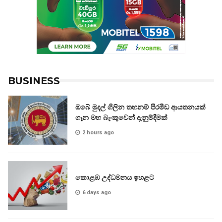
BUSINESS
ඔබේ මුදල් ගිලින තහනම් පීරමීඩ ආයතනයක්
ගැන මහ බැංකුවෙන් දැනුම්දීමක්
2 hours ago
කොළඹ උද්ධමනය ඉහළට
6 days ago