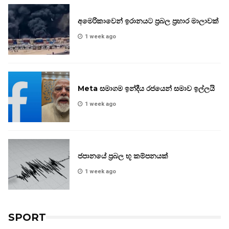
අමෙරිකාවෙන් ඉරානයට ප්‍රබල ප්‍රහාර මාලාවක්
1 week ago
Meta සමාගම ඉන්දීය රජයෙන් සමාව ඉල්ලයි
1 week ago
ජපානයේ ප්‍රබල භූ කම්පනයක්
1 week ago
SPORT