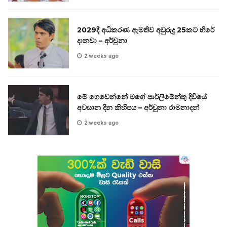
2029දී අධිකරණ ඇමතිව අවුරුදු 25කට හිරේ
දානවා – අර්චුනා
2 weeks ago
මේ ගෙවෙන්නේ මගේ පාර්ලිමේන්තු දිවියේ
අවසාන දින කිහිපය – අර්චුනා රාමනාදන්
2 weeks ago