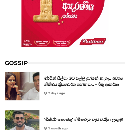
GOSSIP
මර්වින් සිල්වා මට සල්ලි දුන්නේ නැහැ.. අවශ්‍ය
නීතිමය ක්‍රියාමාර්ග ගන්නවා.. – රිතූ ආකර්ෂා
2 days ago
‘මිස්ටර් කොත්තු’ හිමිකරුට වැඩ වරදින ලකුණු
1 month ago