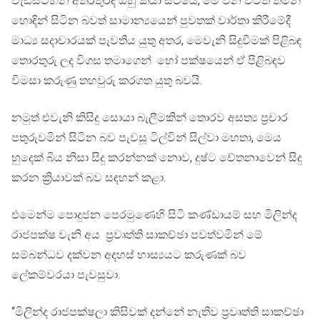
වැඩසටහන අතරතුරදී ඔහු කියා සිටියේ, මේ වන විටත් තමන්
හොඳින් සිටින බවත් සාමාන්‍යයෙන් පුවතක් වාර්තා කිරීමේදී
මාධ්‍ය සදාචාරයක් පැවතිය යුතු අතර, මෙවැනි සිදුවීමක් පිළිබඳ
තොරතුරු ලද විගස තමාගෙන් හෝ පක්ෂයෙන් ඒ පිළිබඳව
විමසා කරුණු තහවුරු කරගත යුතු බවයි.
නමුත් එවැනි කිසිදු සොයා බැලීමකින් තොරව අසත්‍ය ප්‍රචාර
පතුරුවමින් සිටින බව පැවසූ ටිල්වින් සිල්වා මහතා, මෙය
හුදෙක් බිය නිසා සිදු කරන්නක් නොව, දුෂ්ට චේතනාවෙන් සිදු
කරන ක්‍රියාවක් බව සඳහන් කළා.
එමෙන්ම පොදුජන පෙරමුණෙහි සිටි කණ්ඩායම් සහ මිලින්ද
රාජපක්ෂ වැනි අය ප්‍රවෘත්ති සාකච්ඡා පවත්වමින් මේ
සම්බන්ධව දක්වන අදහස් හාස්‍යයට කරුණක් බව
ලේකම්වරයා පැවසුවා.
“මිලින්ද රාජපක්ෂලා කිසිවක් දන්නේ නැතිව ප්‍රවෘත්ති සාකච්ඡා