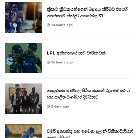
ක්‍රිකට් ක්‍රීඩකයන්ගෙන් බදු අය කිරීමට එරෙහි
පෙත්සමේ තීන්දුව අගෝස්තු 31
14 hours ago
LPL ඉතිහාසයේ නව වාර්තාවක්
16 hours ago
පොදුරාජ්‍ය මණ්ඩල පිටිය ජයගත් රුමේෂ් තරංග
සහ පාලිත බණ්ඩාර දිවයිනට
2 days ago
චමරි අතපත්තු සහ ඉමේෂා දුලානි පිතිකාරිනියන්
අතර ඉදිරියට