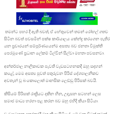
තමන්ට පහර දී ඇති බවත්, ඒ හේතුවෙන් තමන් රෝහල් ගතව
සිටින බවත් පවසමින් පක්ෂ කාර්යාලය කේන්ද්‍ර කරගෙන පැතිර
යන ප්‍රචාරයන් සම්පූර්ණයෙන්ම අසත්‍ය බව ජනතා විමුක්ති
පෙරමුණේ ප්‍රධාන ලේකම් ටිල්වින් සිල්වා මහතා පවසනවා.
අන්තර්ජාල නාලිකාවක පැවති වැඩසටහනකදී ඔහු සඳහන්
කළේ, මෙම අසත්‍ය පුවත් පතුරුවන පිරිස් දේශපාලනිකව
අවතැන් වූ බංකොලොත් මානසික ලෙඩ්ඩු පිරිසක් බවයි.
කිසියම් පිරිසක් රාත්‍රියට දකින හීන, උදෑසන සටහන් ලෙස
සමාජ මාධ්‍ය හරහා පළ කරන බව ඔහු එහිදි කියා සිටියා.