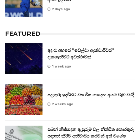
2 days ago
FEATURED
අද රෑ අහසේ ”ඩෙල්ටා ඇක්වාරිට්ස්”
දැකගැනීමට අවස්ථාවක්
1 week ago
පලතුරු ඉදවීමට වස විස යොදන අයට වැඩ වරදී
2 weeks ago
සබන් නිෂ්පාදන ඇසුරුම් වල නිශ්චිත තොරතුරු
සඳහන් කිරීම අනිවාර්ය කරමින් අති විශේෂ