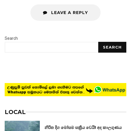
LEAVE A REPLY
Search
SEARCH
LOCAL
නිරිත දිග මෝසම සක්‍රීය වෙයි! අද කාලගුණය