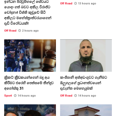
ඉන්ධන පිරවුම්හලේ සේවයට
Off Road
13 hours ago
යොදා ගත් බවට අකිල විරාජ්ට
චෝදනා! විත්ති කූඩුවේ සිටි
අකිලට මහේස්ත්‍රාත්වරයාගෙන්
දැඩි විරෝධයක්!
Off Road
2 hours ago
ක්‍රිකට් ක්‍රීඩකයන්ගෙන් බදු අය
කංජිපානි අත්අඩංගුවට ගැනීමට
කිරීමට එරෙහි පෙත්සමේ තීන්දුව
ඕලුගලගේ ප්‍රධානත්වයෙන්
අගෝස්තු 31
දැවැන්ත මෙහෙයුමක්
Sport
14 hours ago
Off Road
14 hours ago