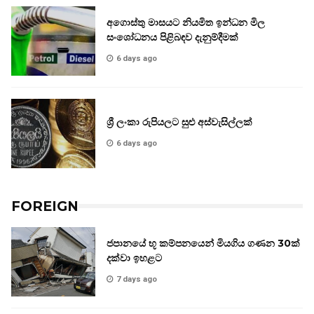
අගොස්තු මාසයට නියමිත ඉන්ධන මිල
සංශෝධනය පිළිබඳව දැනුම්දීමක්
6 days ago
ශ්‍රී ලංකා රුපියලට සුළු අස්වැසිල්ලක්
6 days ago
FOREIGN
ජපානයේ භූ කම්පනයෙන් මියගිය ගණන 30ක්
දක්වා ඉහළට
7 days ago