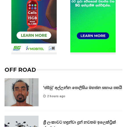
OFF ROAD
‘ජම්බු’ අල්ලන්න පොලිසිය මහජන සහාය පතයි
2 hours ago
ශ්‍රී ලංකාවට හඳුන්වා දුන් නවතම ඉලෙක්ට්‍රික්