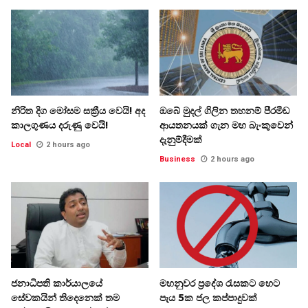
නිරිත දිග මෝසම සක්‍රීය වෙයි! අද
ඔබේ මුදල් ගිලින තහනම් පීරමීඩ
කාලගුණය දරුණු වෙයි!
ආයතනයක් ගැන මහ බැංකුවෙන්
දැනුම්දීමක්
Local
2 hours ago
Business
2 hours ago
ජනාධිපති කාර්යාලයේ
මහනුවර ප්‍රදේශ රැසකට හෙට
සේවකයින් තිදෙනෙක් තම
පැය 5ක ජල කප්පාදුවක්