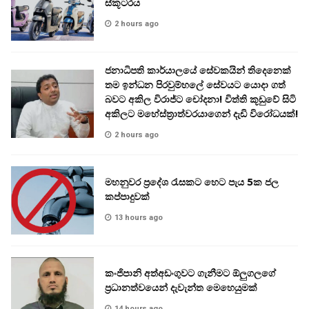
ස්කූටරය
2 hours ago
ජනාධිපති කාර්යාලයේ සේවකයින් තිදෙනෙක්
තම ඉන්ධන පිරවුම්හලේ සේවයට යොදා ගත්
බවට අකිල විරාජ්ට චෝදනා! විත්ති කූඩුවේ සිටි
අකිලට මහේස්ත්‍රාත්වරයාගෙන් දැඩි විරෝධයක්!
2 hours ago
මහනුවර ප්‍රදේශ රැසකට හෙට පැය 5ක ජල
කප්පාදුවක්
13 hours ago
කංජිපානි අත්අඩංගුවට ගැනීමට ඕලුගලගේ
ප්‍රධානත්වයෙන් දැවැන්ත මෙහෙයුමක්
14 hours ago