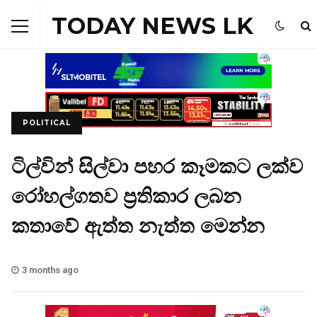
TODAY NEWS LK
POLITICAL
ටිල්වින් සිල්වා පහර කෑමකට ලක්ව
රෝහල්ගතව ප්‍රතිකාර ලබන
කතාවේ ඇත්ත නැත්ත මෙන්න
3 months ago