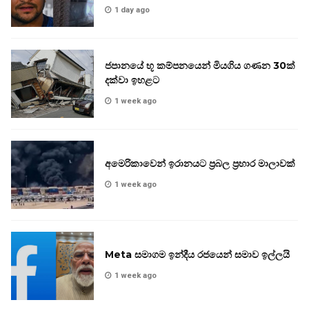
1 day ago
ජපානයේ භූ කම්පනයෙන් මියගිය ගණන 30ක්
දක්වා ඉහළට
1 week ago
අමෙරිකාවෙන් ඉරානයට ප්‍රබල ප්‍රහාර මාලාවක්
1 week ago
Meta සමාගම ඉන්දීය රජයෙන් සමාව ඉල්ලයි
1 week ago