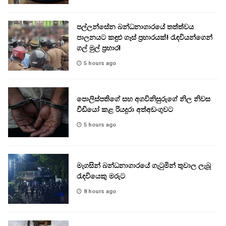
පල්ලන්සේන බන්ධනාගාරයේ තත්ත්වය
පාලනයට කඳුළු ගෑස් ප්‍රහාරයක්! රැඳවියන්ගෙන්
ගල් මුල් ප්‍රහාර!
5 hours ago
පොලිස්පතිගේ සහ අගවිනිසුරුගේ නිල නිවස
වීඩියෝ කළ රියදුරා අත්අඩංගුවට
5 hours ago
මැගසින් බන්ධනාගාරයේ ගැටුමින් තුවාල ලැබූ
රැඳවියෙකු මරුට
8 hours ago