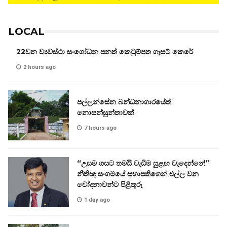
LOCAL
22වන ව්‍යවස්ථා සංශෝධන පනත් කෙටුම්පත ගැසට් කෙරේ
2 hours ago
පල්ලන්සේන බන්ධනාගාරයේත්
නොසන්සුන්තාවක්
7 hours ago
“උසම ගසට තමයි වැඩිම සුළඟ වැදෙන්නේ”
නීතිඥ සංගමයේ සභාපතිගෙන් එල්ල වන
චෝදනාවන්ට පිළිතුරු
1 day ago