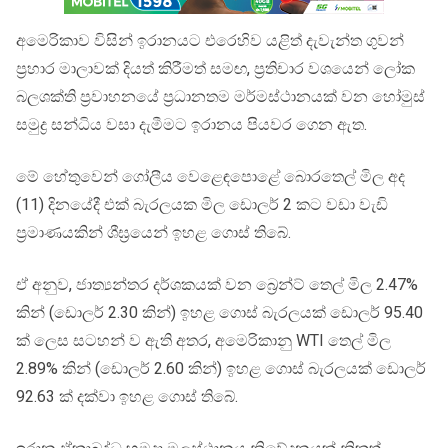
අමෙරිකාව විසින් ඉරානයට එරෙහිව යළිත් දැවැන්ත ගුවන්
ප්‍රහාර මාලාවක් දියත් කිරීමත් සමඟ, ප්‍රතිචාර වශයෙන් ලෝක
බලශක්ති ප්‍රවාහනයේ ප්‍රධානතම මර්මස්ථානයක් වන හෝමුස්
සමුද්‍ර සන්ධිය වසා දැමීමට ඉරානය පියවර ගෙන ඇත.
මේ හේතුවෙන් ගෝලීය වෙළෙඳපොළේ බොරතෙල් මිල අද
(11) දිනයේදී එක් බැරලයක මිල ඩොලර් 2 කට වඩා වැඩි
ප්‍රමාණයකින් ශීඝ්‍රයෙන් ඉහළ ගොස් තිබේ.
ඒ අනුව, ජාත්‍යන්තර දර්ශකයක් වන බ්‍රෙන්ට් තෙල් මිල 2.47%
කින් (ඩොලර් 2.30 කින්) ඉහළ ගොස් බැරලයක් ඩොලර් 95.40
ක් ලෙස සටහන් ව ඇති අතර, අමෙරිකානු WTI තෙල් මිල
2.89% කින් (ඩොලර් 2.60 කින්) ඉහළ ගොස් බැරලයක් ඩොලර්
92.63 ක් දක්වා ඉහළ ගොස් තිබේ.