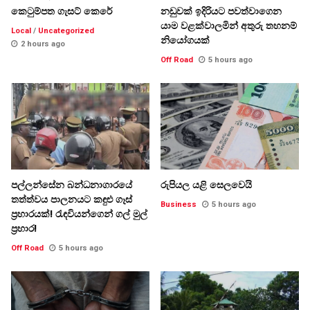
කෙටුම්පත ගැසට් කෙරේ
නඩුවක් ඉදිරියට පවත්වාගෙන
යාම වළක්වාලමින් අතුරු තහනම්
Local
/
Uncategorized
නියෝගයක්
2 hours ago
Off Road
5 hours ago
පල්ලන්සේන බන්ධනාගාරයේ
රුපියල යළි සෙලවෙයි
තත්ත්වය පාලනයට කඳුළු ගෑස්
Business
5 hours ago
ප්‍රහාරයක්! රැඳවියන්ගෙන් ගල් මුල්
ප්‍රහාර!
Off Road
5 hours ago