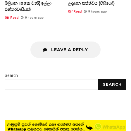
මිලියන 100ක වන්දි ඉල්ලා
උදෑසන තත්ත්වය (වීඩියෝ)
එන්තරවාසියක්
Off Road
9 hours ago
Off Road
9 hours ago
LEAVE A REPLY
Search
SEARCH