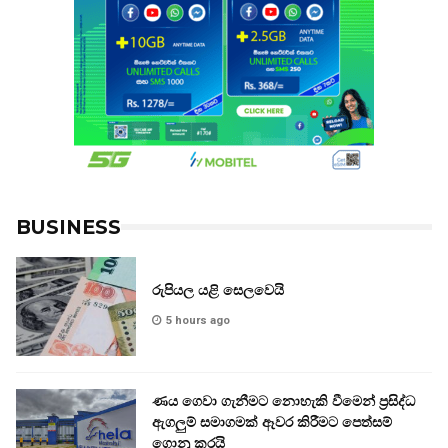
BUSINESS
රුපියල යළි සෙලවෙයි
5 hours ago
ණය ගෙවා ගැනීමට නොහැකි වීමෙන් ප්‍රසිද්ධ
ඇගලුම් සමාගමක් ඈවර කිරීමට පෙත්සම්
ගොනු කරයි