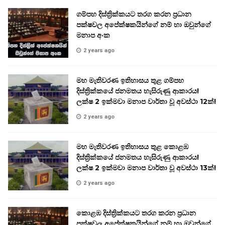
ගම්පහ දිස්ත්‍රික්කයට තරග කරන ප්‍රධාන
පක්ෂවල අපේක්ෂකයින්ගේ නම් හා ඔවුන්ගේ
මනාප අංක
2 years ago
මහ මැතිවරණ ඉතිහාසය තුළ ගම්පහ
දිස්ත්‍රික්කයේ ජනමතය හැසිරුණු ආකාරය!
ලක්ෂ 2 ඉක්මවා මනාප වාර්තා වූ අවස්ථා 12ක්!
2 years ago
මහ මැතිවරණ ඉතිහාසය තුළ කොළඹ
දිස්ත්‍රික්කයේ ජනමතය හැසිරුණු ආකාරය!
ලක්ෂ 2 ඉක්මවා මනාප වාර්තා වූ අවස්ථා 13ක්!
2 years ago
කොළඹ දිස්ත්‍රික්කයට තරග කරන ප්‍රධාන
පක්ෂවල අපේක්ෂකයින්ගේ නම් හා ඔවුන්ගේ