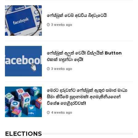
ෆේස්බුක් වෙබ් අඩවිය බිඳවැටෙයි
3 weeks ago
ෆේස්බුක් අලුත් වෙයි! ඩිස්ලයික් Button
එකක් හඳුන්වා දෙයි!
3 weeks ago
මෙරට දරුවන්ට ෆේස්බුක් ඇතුළු සමාජ මාධ්‍ය
සීමා කිරීමේ සූදානමක්! අගමැතිනියගෙන්
විශේෂ හෙළිදරව්වක්!
4 weeks ago
ELECTIONS