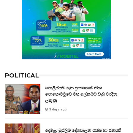
POLITICAL
පොලිස්පති ගැන ප්‍රකාශයක් නිසා
පොහොට්ටුවේ මහ ලේකම්ට වැඩ වරදින
ලකුණු
3 days ago
දෙමළ, මුස්ලිම් දේශපාලන පක්ෂ හා ජනපති