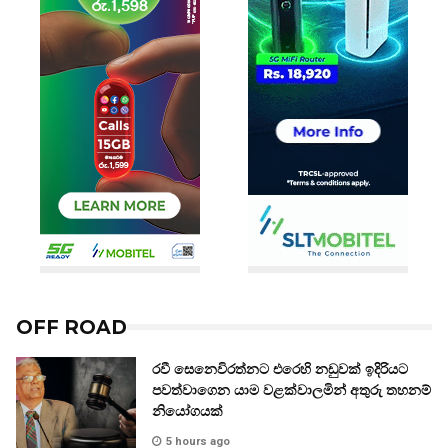
OFF ROAD
රවී සෙනෙවිරත්නට එරෙහි නඩුවක් ඉදිරියට
පවත්වාගෙන යාම වළක්වාලමින් අතුරු තහනම්
නියෝගයක්
5 hours ago