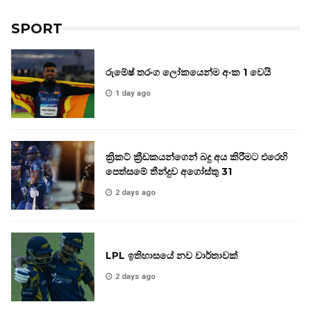
SPORT
රුමේෂ් තරංග ලෝකයෙන්ම අංක 1 වෙයි
1 day ago
ක්‍රිකට් ක්‍රීඩකයන්ගෙන් බදු අය කිරීමට එරෙහි
පෙත්සමේ තීන්දුව අගෝස්තු 31
2 days ago
LPL ඉතිහාසයේ නව වාර්තාවක්
2 days ago