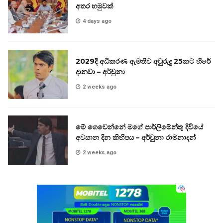
අතර හමුවක්
4 days ago
2029දී අධිකරණ ඇමතිව අවුරුදු 25කට හිරේ
දානවා – අර්චුනා
2 weeks ago
මේ ගෙවෙන්නේ මගේ පාර්ලිමේන්තු දිවියේ
අවසාන දින කිහිපය – අර්චුනා රාමනාදන්
2 weeks ago