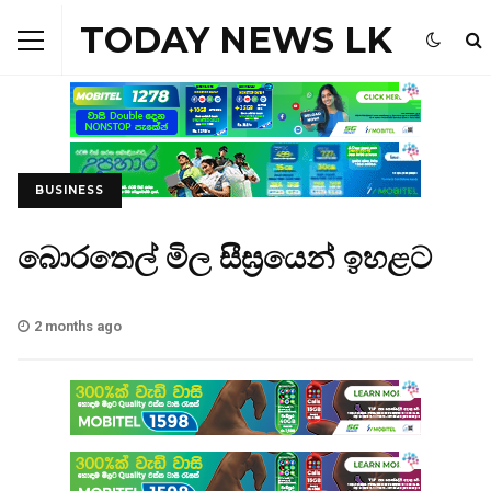
TODAY NEWS LK
BUSINESS
බොරතෙල් මිල සීඝ්‍රයෙන් ඉහළට
2 months ago