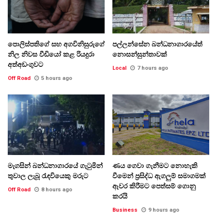
පොලිස්පතිගේ සහ අගවිනිසුරුගේ
පල්ලන්සේන බන්ධනාගාරයේත්
නිල නිවස වීඩියෝ කළ රියදුරා
නොසන්සුන්තාවක්
අත්අඩංගුවට
Local
7 hours ago
Off Road
5 hours ago
මැගසින් බන්ධනාගාරයේ ගැටුමින්
ණය ගෙවා ගැනීමට නොහැකි
තුවාල ලැබූ රැඳවියෙකු මරුට
වීමෙන් ප්‍රසිද්ධ ඇගලුම් සමාගමක්
ඈවර කිරීමට පෙත්සම් ගොනු
Off Road
8 hours ago
කරයි
Business
9 hours ago