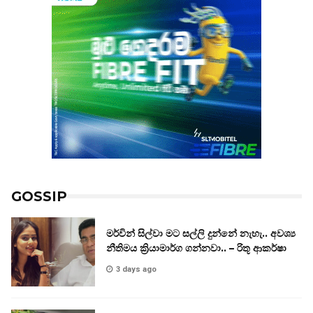
GOSSIP
මර්වින් සිල්වා මට සල්ලි දුන්නේ නැහැ.. අවශ්‍ය
නීතිමය ක්‍රියාමාර්ග ගන්නවා.. – රිතූ ආකර්ෂා
3 days ago