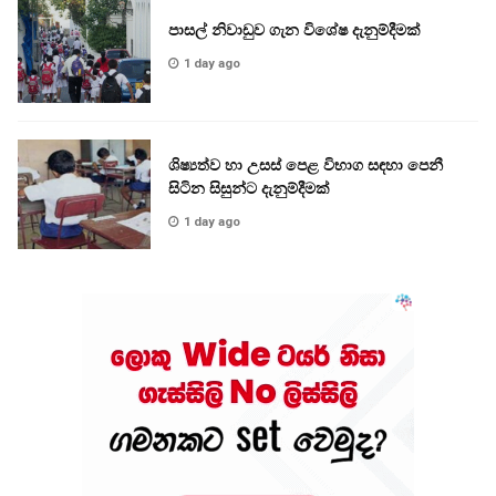
පාසල් නිවාඩුව ගැන විශේෂ දැනුම්දීමක්
1 day ago
ශිෂ්‍යත්ව හා උසස් පෙළ විභාග සඳහා පෙනී
සිටින සිසුන්ට දැනුම්දීමක්
1 day ago