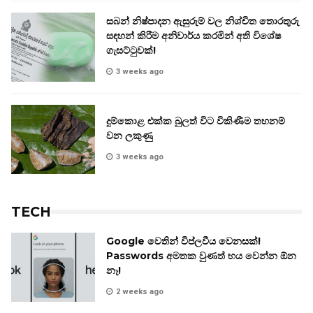
සබන් නිෂ්පාදන ඇසුරුම් වල නිශ්චිත තොරතුරු
සඳහන් කිරීම අනිවාර්ය කරමින් අති විශේෂ
ගැසට්ටුවක්!
3 weeks ago
දුම්කොළ එක්ක බුලත් විට විකිණීම තහනම්
වන ලකුණු
3 weeks ago
TECH
Google වෙතින් විප්ලවීය වෙනසක්!
Passwords අමතක වුණත් භය වෙන්න ඕන
නෑ!
2 weeks ago