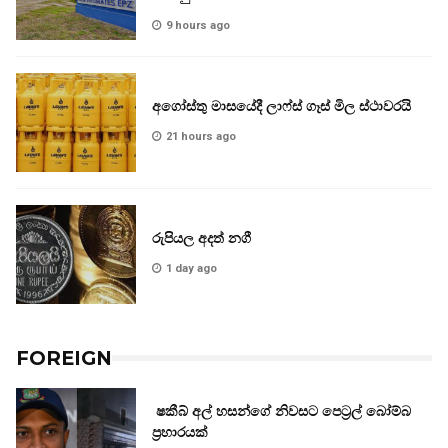
9 hours ago
අගෝස්තු මාසයේදී ලාෆ්ස් ගෑස් මිල ස්ථාවරයි
21 hours ago
රුපියල අදත් නගී
1 day ago
FOREIGN
ෂකීබ් අල් හසන්ගේ නිවසට පෙට්‍රල් බෝම්බ
ප්‍රහාරයක්