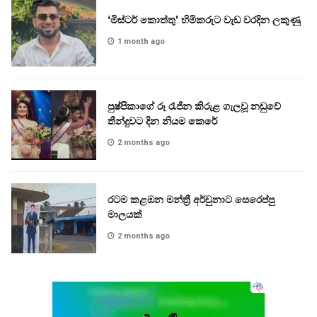
‘මිස්ටර් කොත්තු’ හිමිකරුට වැඩ වරදින ලකුණු
1 month ago
පුෂ්පිකාගේ රූ රැජින කිරුළ ගැලවූ නඩුවේ
තීන්දුවට දින නියම කෙරේ
2 months ago
රටම කළඹන මන්ත්‍රී අර්චුනාට සෙරෙප්පු
මාලයක්
2 months ago