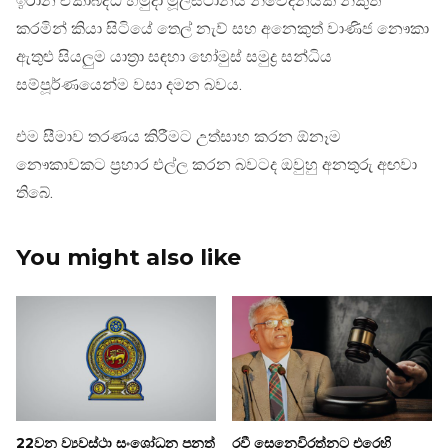
ඉරාන ඒකාබද්ධ හමුදා මූලස්ථානය නිවේදනයක් නිකුත්
කරමින් කියා සිටියේ තෙල් නැව් සහ අනෙකුත් වාණිජ නෞකා
ඇතුළු සියලුම යාත්‍රා සඳහා හෝමුස් සමුද්‍ර සන්ධිය
සම්පූර්ණයෙන්ම වසා දමන බවය.
එම සීමාව තරණය කිරීමට උත්සාහ කරන ඕනෑම
නෞකාවකට ප්‍රහාර එල්ල කරන බවටද ඔවුහු අනතුරු අඟවා
තිබේ.
You might also like
22වන ව්‍යවස්ථා සංශෝධන පනත්
රවී සෙනෙවිරත්නට එරෙහි