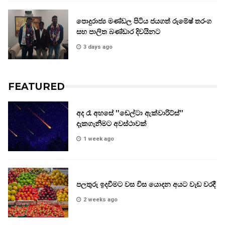
පොදුරාජ්‍ය මණ්ඩල පිටිය ජයගත් රුමේෂ් තරංග
සහ පාලිත බණ්ඩාර දිවයිනට
3 days ago
FEATURED
අද රෑ අහසේ ”ඩෙල්ටා ඇක්වාරිට්ස්”
දැකගැනීමට අවස්ථාවක්
1 week ago
පලතුරු ඉදවීමට වස විස යොදන අයට වැඩ වරදී
2 weeks ago