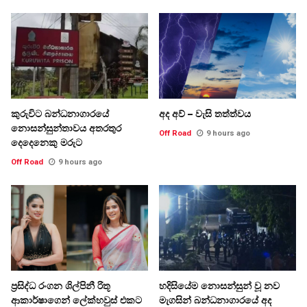
කුරුවිට බන්ධනාගාරයේ
අද අව් – වැසි තත්ත්වය
නොසන්සුන්තාවය අතරතුර
Off Road
9 hours ago
දෙදෙනෙකු මරුට
Off Road
9 hours ago
ප්‍රසිද්ධ රංගන ශිල්පිනී රිතූ
හදිසියේම නොසන්සුන් වූ නව
ආකාර්ෂාගෙන් ලේක්හවුස් එකට
මැගසින් බන්ධනාගාරයේ අද