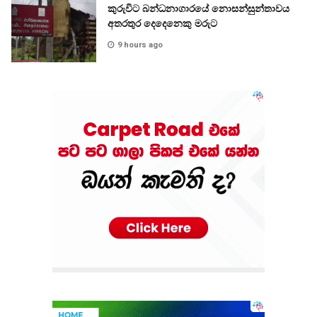
කුරුවිට බන්ධනාගාරයේ නොසන්සුන්තාවය
අතරතුර දෙදෙනෙකු මරුට
9 hours ago