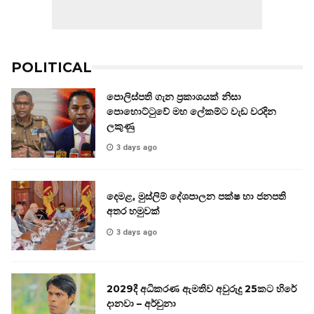
POLITICAL
පොලිස්පති ගැන ප්‍රකාශයක් නිසා
පොහොට්ටුවේ මහ ලේකම්ට වැඩ වරදින
ලකුණු
3 days ago
දෙමළ, මුස්ලිම් දේශපාලන පක්ෂ හා ජනපති
අතර හමුවක්
3 days ago
2029දී අධිකරණ ඇමතිව අවුරුදු 25කට හිරේ
දානවා – අර්චුනා