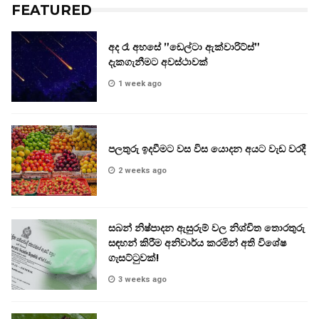
FEATURED
අද රෑ අහසේ ”ඩෙල්ටා ඇක්වාරිට්ස්”
දැකගැනීමට අවස්ථාවක්
1 week ago
පලතුරු ඉදවීමට වස විස යොදන අයට වැඩ වරදී
2 weeks ago
සබන් නිෂ්පාදන ඇසුරුම් වල නිශ්චිත තොරතුරු
සඳහන් කිරීම අනිවාර්ය කරමින් අති විශේෂ
ගැසට්ටුවක්!
3 weeks ago