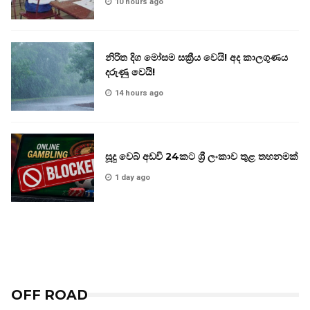
10 hours ago
නිරිත දිග මෝසම සක්‍රීය වෙයි! අද කාලගුණය
දරුණු වෙයි!
14 hours ago
සූදු වෙබ් අඩවි 24කට ශ්‍රී ලංකාව තුළ තහනමක්
1 day ago
OFF ROAD