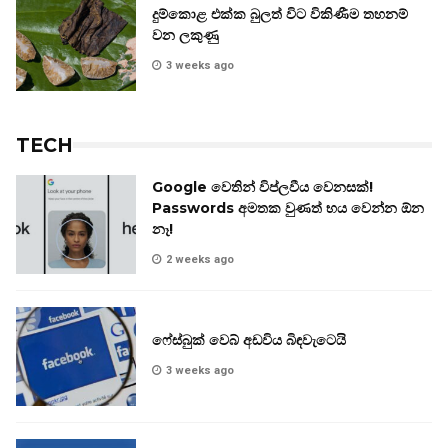
දුම්කොළ එක්ක බුලත් විට විකිණීම තහනම්
වන ලකුණු
3 weeks ago
TECH
Google වෙතින් විප්ලවීය වෙනසක්!
Passwords අමතක වුණත් භය වෙන්න ඕන
නෑ!
2 weeks ago
ෆේස්බුක් වෙබ් අඩවිය බිඳවැටෙයි
3 weeks ago