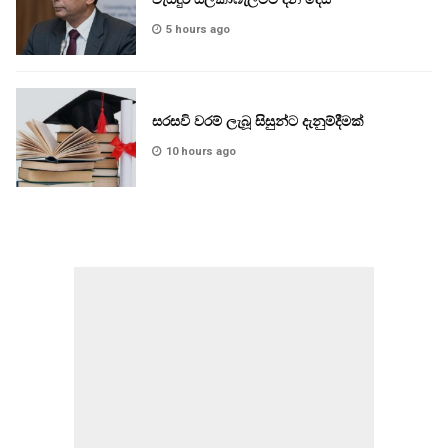
5 hours ago
සරසවි වරම් ලැබූ සිසුන්ට දැනුම්දීමක්
10 hours ago