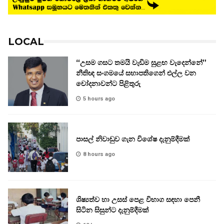
LOCAL
“උසම ගසට තමයි වැඩිම සුළඟ වැදෙන්නේ”
නීතිඥ සංගමයේ සභාපතිගෙන් එල්ල වන
චෝදනාවන්ට පිළිතුරු
5 hours ago
පාසල් නිවාඩුව ගැන විශේෂ දැනුම්දීමක්
8 hours ago
ශිෂ්‍යත්ව හා උසස් පෙළ විභාග සඳහා පෙනී
සිටින සිසුන්ට දැනුම්දීමක්