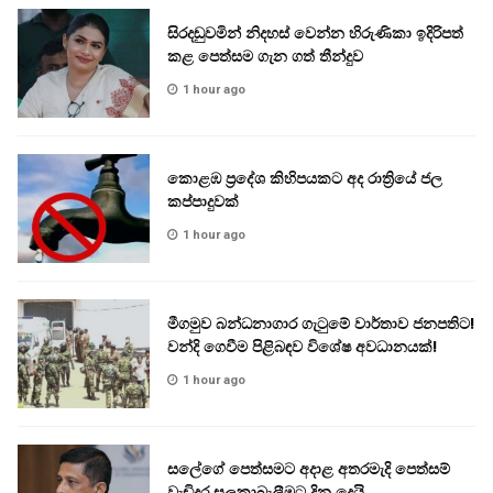
සිරදඬුවමින් නිදහස් වෙන්න හිරුණිකා ඉදිරිපත්
කළ පෙත්සම ගැන ගත් තීන්දුව
1 hour ago
කොළඹ ප්‍රදේශ කිහිපයකට අද රාත්‍රියේ ජල
කප්පාදුවක්
1 hour ago
මීගමුව බන්ධනාගාර ගැටුමේ වාර්තාව ජනපතිට!
වන්දි ගෙවීම පිළිබඳව විශේෂ අවධානයක්!
1 hour ago
සලේගේ පෙත්සමට අදාළ අතරමැදි පෙත්සම්
වැඩිදුර සලකාබැලීමට දින දෙයි