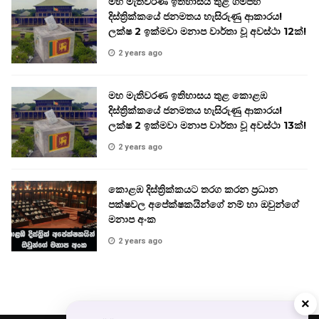
මහ මැතිවරණ ඉතිහාසය තුළ ගම්පහ
දිස්ත්‍රික්කයේ ජනමතය හැසිරුණු ආකාරය!
ලක්ෂ 2 ඉක්මවා මනාප වාර්තා වූ අවස්ථා 12ක්!
2 years ago
මහ මැතිවරණ ඉතිහාසය තුළ කොළඹ
දිස්ත්‍රික්කයේ ජනමතය හැසිරුණු ආකාරය!
ලක්ෂ 2 ඉක්මවා මනාප වාර්තා වූ අවස්ථා 13ක්!
2 years ago
කොළඹ දිස්ත්‍රික්කයට තරග කරන ප්‍රධාන
පක්ෂවල අපේක්ෂකයින්ගේ නම් හා ඔවුන්ගේ
මනාප අංක
2 years ago
×