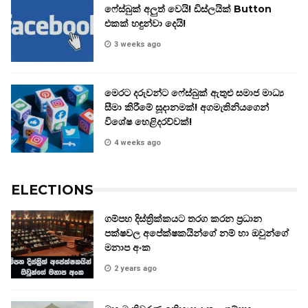
ෆේස්බුක් අලුත් වෙයි! ඩිස්ලයික් Button
එකක් හඳුන්වා දෙයි!
3 weeks ago
මෙරට දරුවන්ට ෆේස්බුක් ඇතුළු සමාජ මාධ්‍ය
සීමා කිරීමේ සූදානමක්! අගමැතිනියගෙන්
විශේෂ හෙළිදරව්වක්!
4 weeks ago
ELECTIONS
ගම්පහ දිස්ත්‍රික්කයට තරග කරන ප්‍රධාන
පක්ෂවල අපේක්ෂකයින්ගේ නම් හා ඔවුන්ගේ
මනාප අංක
2 years ago