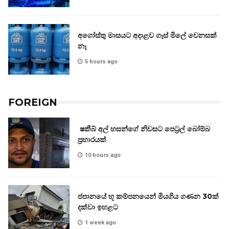
අගෝස්තු මාසයට අදාළව ගෑස් මිලේ වෙනසක්
නෑ
5 hours ago
FOREIGN
ෂකීබ් අල් හසන්ගේ නිවසට පෙට්‍රල් බෝම්බ
ප්‍රහාරයක්
10 hours ago
ජපානයේ භූ කම්පනයෙන් මියගිය ගණන 30ක්
දක්වා ඉහළට
1 week ago