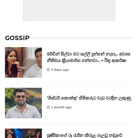
GOSSIP
මර්වින් සිල්වා මට සල්ලි දුන්නේ නැහැ.. අවශ්‍ය
නීතිමය ක්‍රියාමාර්ග ගන්නවා.. – රිතූ ආකර්ෂා
3 days ago
‘මිස්ටර් කොත්තු’ හිමිකරුට වැඩ වරදින ලකුණු
1 month ago
පුෂ්පිකාගේ රූ රැජින කිරුළ ගැලවූ නඩුවේ