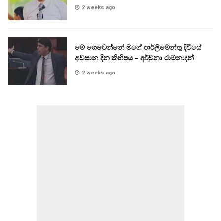
2 weeks ago
මේ ගෙවෙන්නේ මගේ පාර්ලිමේන්තු දිවියේ
අවසාන දින කිහිපය – අර්චුනා රාමනාදන්
2 weeks ago