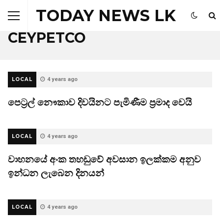
TODAY NEWS LK
Browsing Tag
CEYPETCO
LOCAL
4 years ago
පෙට්‍රල් නෞකාව දිවයිනට පැමිණීම ප්‍රමාද වෙයි
LOCAL
4 years ago
වාහනයේ අංක තහඩුවේ අවසාන ඉලක්කම අනුව
ඉන්ධන ලැබෙන දිනයන්
LOCAL
4 years ago