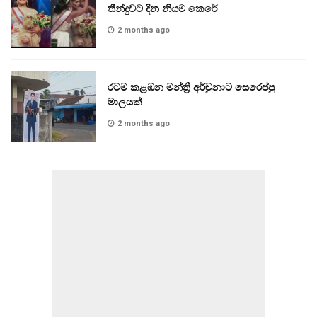
තීන්දුවට දින නියම කෙරේ
2 months ago
රටම කළඹන මන්ත්‍රී අර්චුනාට සෙරෙප්පු
මාලයක්
2 months ago