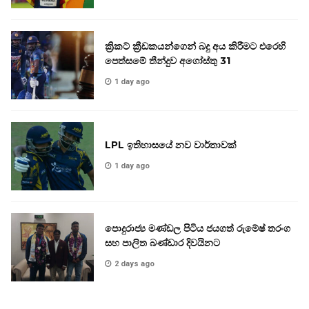
ක්‍රිකට් ක්‍රීඩකයන්ගෙන් බදු අය කිරීමට එරෙහි
පෙත්සමේ තීන්දුව අගෝස්තු 31
1 day ago
LPL ඉතිහාසයේ නව වාර්තාවක්
1 day ago
පොදුරාජ්‍ය මණ්ඩල පිටිය ජයගත් රුමේෂ් තරංග
සහ පාලිත බණ්ඩාර දිවයිනට
2 days ago