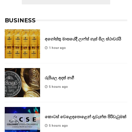
BUSINESS
අගෝස්තු මාසයේදී ලාෆ්ස් ගෑස් මිල ස්ථාවරයි
1 hour ago
රුපියල අදත් නගී
5 hours ago
කොටස් වෙළෙඳපොළෙන් දැවැන්ත පිරිවැටුමක්
5 hours ago