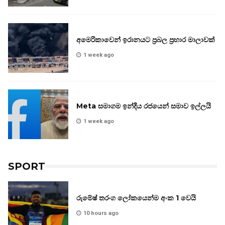
අමෙරිකාවෙන් ඉරානයට ප්‍රබල ප්‍රහාර මාලාවක්
1 week ago
Meta සමාගම ඉන්දීය රජයෙන් සමාව ඉල්ලයි
1 week ago
SPORT
රුමේෂ් තරංග ලෝකයෙන්ම අංක 1 වෙයි
10 hours ago