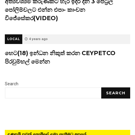
අත්‍යවශ්‍යම කරුණකට හැර ඉදිරි දින 3 පෙට්‍රල්
පෝලිම්වලට එන්න එපා- කාංචන
විජේසේකර(VIDEO)
LOCAL
4 years ago
හෙට(18) ඉන්ධන නිකුත් කරන CEYPETCO
පිරවුම්හල් මෙන්න
Search
SEARCH