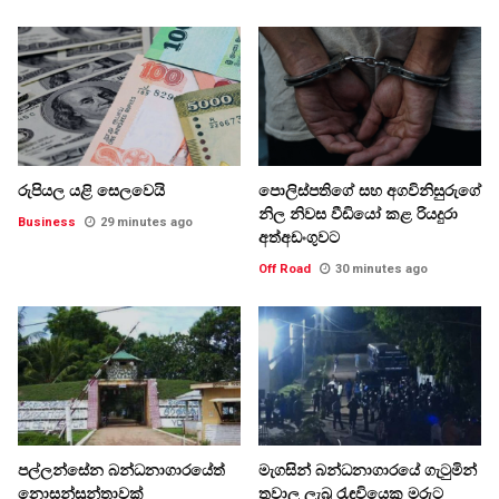
රුපියල යළි සෙලවෙයි
පොලිස්පතිගේ සහ අගවිනිසුරුගේ
නිල නිවස වීඩියෝ කළ රියදුරා
Business
29 minutes ago
අත්අඩංගුවට
Off Road
30 minutes ago
පල්ලන්සේන බන්ධනාගාරයේත්
මැගසින් බන්ධනාගාරයේ ගැටුමින්
නොසන්සුන්තාවක්
තුවාල ලැබූ රැඳවියෙකු මරුට