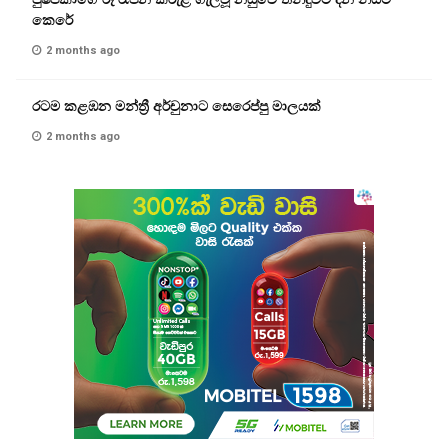
කෙරේ
2 months ago
රටම කළඹන මන්ත්‍රී අර්චුනාට සෙරෙප්පු මාලයක්
2 months ago