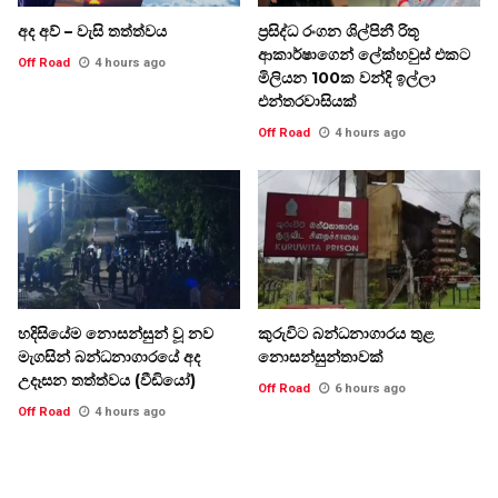
අද අව් – වැසි තත්ත්වය
ප්‍රසිද්ධ රංගන ශිල්පිනී රිතූ
ආකාර්ෂාගෙන් ලේක්හවුස් එකට
Off Road
4 hours ago
මිලියන 100ක වන්දි ඉල්ලා
එන්තරවාසියක්
Off Road
4 hours ago
හදිසියේම නොසන්සුන් වූ නව
කුරුවිට බන්ධනාගාරය තුළ
මැගසින් බන්ධනාගාරයේ අද
නොසන්සුන්තාවක්
උදෑසන තත්ත්වය (වීඩියෝ)
Off Road
6 hours ago
Off Road
4 hours ago