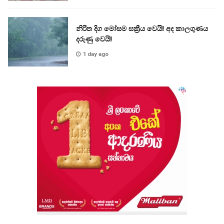
නිරිත දිග මෝසම සක්‍රීය වෙයි! අද කාලගුණය
දරුණු වෙයි!
1 day ago