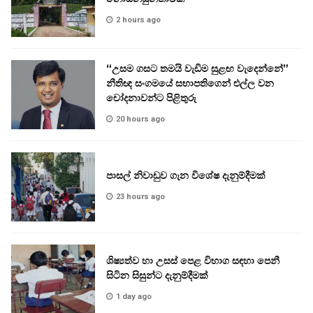
2 hours ago
“උසම ගසට තමයි වැඩිම සුළඟ වැදෙන්නේ”
නීතිඥ සංගමයේ සභාපතිගෙන් එල්ල වන
චෝදනාවන්ට පිළිතුරු
20 hours ago
පාසල් නිවාඩුව ගැන විශේෂ දැනුම්දීමක්
23 hours ago
ශිෂ්‍යත්ව හා උසස් පෙළ විභාග සඳහා පෙනී
සිටින සිසුන්ට දැනුම්දීමක්
1 day ago