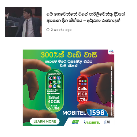
මේ ගෙවෙන්නේ මගේ පාර්ලිමේන්තු දිවියේ
අවසාන දින කිහිපය – අර්චුනා රාමනාදන්
2 weeks ago