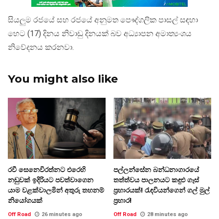
සියලුම රජයේ සහ රජයේ අනුමත පෞද්ගලික පාසල් සඳහා
හෙට (17) දිනය නිවාඩු දිනයක් බව අධ්‍යාපන අමාත්‍යංශය
නිවේදනය කරනවා.
You might also like
රවී සෙනෙවිරත්නට එරෙහි
පල්ලන්සේන බන්ධනාගාරයේ
නඩුවක් ඉදිරියට පවත්වාගෙන
තත්ත්වය පාලනයට කඳුළු ගෑස්
යාම වළක්වාලමින් අතුරු තහනම්
ප්‍රහාරයක්! රැඳවියන්ගෙන් ගල් මුල්
නියෝගයක්
ප්‍රහාර!
Off Road
26 minutes ago
Off Road
28 minutes ago