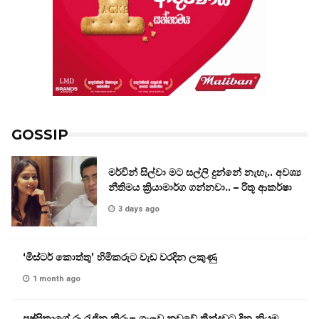
GOSSIP
මර්වින් සිල්වා මට සල්ලි දුන්නේ නැහැ.. අවශ්‍ය
නීතිමය ක්‍රියාමාර්ග ගන්නවා.. – රිතූ ආකර්ෂා
3 days ago
‘මිස්ටර් කොත්තු’ හිමිකරුට වැඩ වරදින ලකුණු
1 month ago
පුෂ්පිකාගේ රූ රැජින කිරුළ ගැලවූ නඩුවේ තීන්දුවට දින නියම