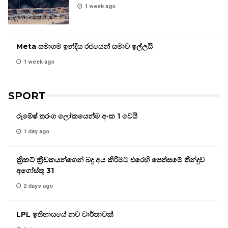
1 week ago
Meta සමාගම ඉන්දීය රජයෙන් සමාව ඉල්ලයි
1 week ago
SPORT
රුමේෂ් තරංග ලෝකයෙන්ම අංක 1 වෙයි
1 day ago
ක්‍රිකට් ක්‍රීඩකයන්ගෙන් බදු අය කිරීමට එරෙහි පෙත්සමේ තීන්දුව
අගෝස්තු 31
2 days ago
LPL ඉතිහාසයේ නව වාර්තාවක්