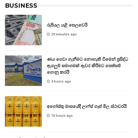
BUSINESS
රුපියල යළි සෙලවෙයි
29 minutes ago
ණය ගෙවා ගැනීමට නොහැකි වීමෙන් ප්‍රසිද්ධ
ඇගලුම් සමාගමක් ඈවර කිරීමට පෙත්සම්
ගොනු කරයි
4 hours ago
අගෝස්තු මාසයේදී ලාෆ්ස් ගෑස් මිල ස්ථාවරයි
16 hours ago