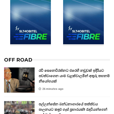
OFF ROAD
රවී සෙනෙවිරත්නට එරෙහි නඩුවක් ඉදිරියට
පවත්වාගෙන යාම වළක්වාලමින් අතුරු තහනම්
නියෝගයක්
26 minutes ago
පල්ලන්සේන බන්ධනාගාරයේ තත්ත්වය
පාලනයට කඳුළු ගෑස් ප්‍රහාරයක්! රැඳවියන්ගෙන්