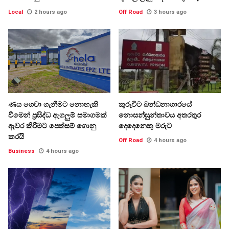
Local
2 hours ago
Off Road
3 hours ago
ණය ගෙවා ගැනීමට නොහැකි
කුරුවිට බන්ධනාගාරයේ
වීමෙන් ප්‍රසිද්ධ ඇගලුම් සමාගමක්
නොසන්සුන්තාවය අතරතුර
ඈවර කිරීමට පෙත්සම් ගොනු
දෙදෙනෙකු මරුට
කරයි
Off Road
4 hours ago
Business
4 hours ago