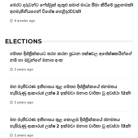
මෙරට දරුවන්ට ෆේස්බුක් ඇතුළු සමාජ මාධ්‍ය සීමා කිරීමේ සූදානමක්!
අගමැතිනියගෙන් විශේෂ හෙළිදරව්වක්!
4 weeks ago
ELECTIONS
ගම්පහ දිස්ත්‍රික්කයට තරග කරන ප්‍රධාන පක්ෂවල අපේක්ෂකයින්ගේ
නම් හා ඔවුන්ගේ මනාප අංක
2 years ago
මහ මැතිවරණ ඉතිහාසය තුළ ගම්පහ දිස්ත්‍රික්කයේ ජනමතය
හැසිරුණු ආකාරය! ලක්ෂ 2 ඉක්මවා මනාප වාර්තා වූ අවස්ථා 12ක්!
2 years ago
මහ මැතිවරණ ඉතිහාසය තුළ කොළඹ දිස්ත්‍රික්කයේ ජනමතය
හැසිරුණු ආකාරය! ලක්ෂ 2 ඉක්මවා මනාප වාර්තා වූ අවස්ථා 13ක්!
2 years ago