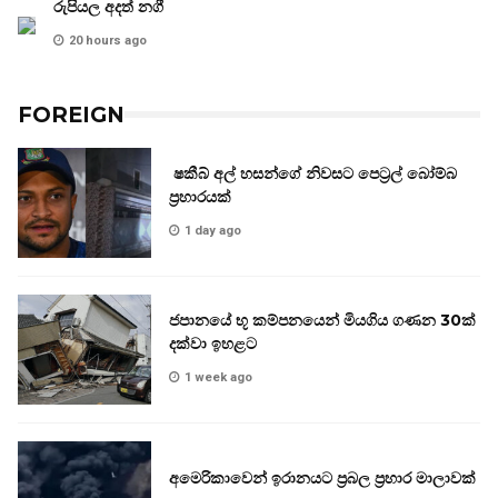
රුපියල අදත් නගී
20 hours ago
FOREIGN
ෂකීබ් අල් හසන්ගේ නිවසට පෙට්‍රල් බෝම්බ
ප්‍රහාරයක්
1 day ago
ජපානයේ භූ කම්පනයෙන් මියගිය ගණන 30ක්
දක්වා ඉහළට
1 week ago
අමෙරිකාවෙන් ඉරානයට ප්‍රබල ප්‍රහාර මාලාවක්