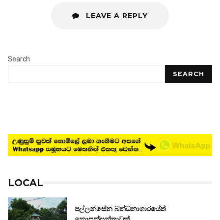
LEAVE A REPLY
Search
SEARCH
LOCAL
පල්ලන්සේන බන්ධනාගාරයේත්
නොසන්සුන්තාවක්