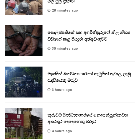
ගල් මුල් ප්‍රහාර!
28 minutes ago
පොලිස්පතිගේ සහ අගවිනිසුරුගේ නිල නිවස
වීඩියෝ කළ රියදුරා අත්අඩංගුවට
30 minutes ago
මැගසින් බන්ධනාගාරයේ ගැටුමින් තුවාල ලැබූ
රැඳවියෙකු මරුට
3 hours ago
කුරුවිට බන්ධනාගාරයේ නොසන්සුන්තාවය
අතරතුර දෙදෙනෙකු මරුට
4 hours ago