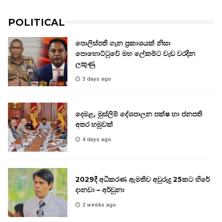
POLITICAL
පොලිස්පති ගැන ප්‍රකාශයක් නිසා
පොහොට්ටුවේ මහ ලේකම්ට වැඩ වරදින
ලකුණු
3 days ago
දෙමළ, මුස්ලිම් දේශපාලන පක්ෂ හා ජනපති
අතර හමුවක්
4 days ago
2029දී අධිකරණ ඇමතිව අවුරුදු 25කට හිරේ
දානවා – අර්චුනා
2 weeks ago