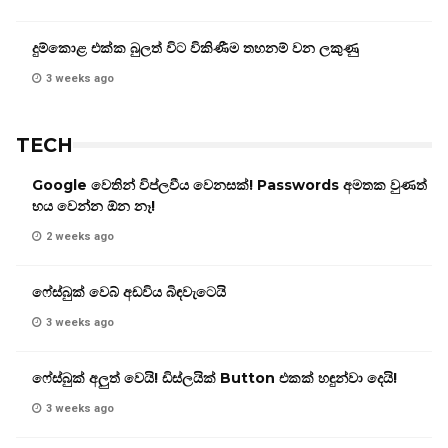
දුම්කොළ එක්ක බුලත් විට විකිණීම තහනම් වන ලකුණු
3 weeks ago
TECH
Google වෙතින් විප්ලවීය වෙනසක්! Passwords අමතක වුණත්
භය වෙන්න ඕන නෑ!
2 weeks ago
ෆේස්බුක් වෙබ් අඩවිය බිඳවැටෙයි
3 weeks ago
ෆේස්බුක් අලුත් වෙයි! ඩිස්ලයික් Button එකක් හඳුන්වා දෙයි!
3 weeks ago