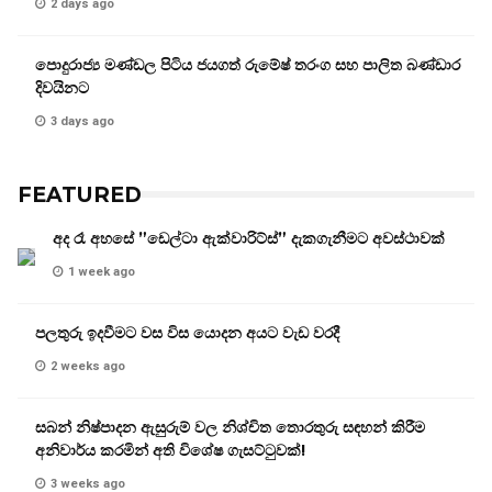
2 days ago
පොදුරාජ්‍ය මණ්ඩල පිටිය ජයගත් රුමේෂ් තරංග සහ පාලිත බණ්ඩාර
දිවයිනට
3 days ago
FEATURED
අද රෑ අහසේ ”ඩෙල්ටා ඇක්වාරිට්ස්” දැකගැනීමට අවස්ථාවක්
1 week ago
පලතුරු ඉදවීමට වස විස යොදන අයට වැඩ වරදී
2 weeks ago
සබන් නිෂ්පාදන ඇසුරුම් වල නිශ්චිත තොරතුරු සඳහන් කිරීම
අනිවාර්ය කරමින් අති විශේෂ ගැසට්ටුවක්!
3 weeks ago