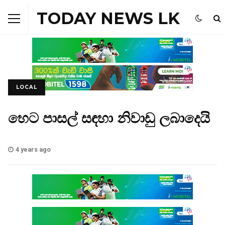
TODAY NEWS LK
LOCAL
හෙට පාසල් සඳහා නිවාඩු ලබාදෙයි
4 years ago