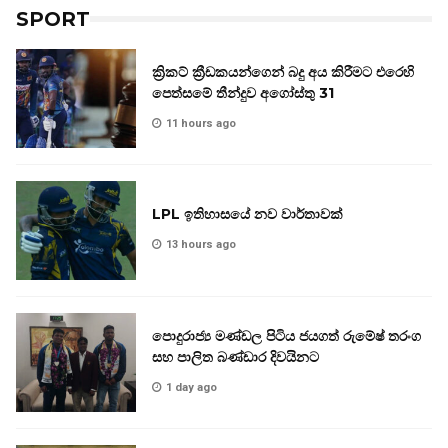
SPORT
ක්‍රිකට් ක්‍රීඩකයන්ගෙන් බදු අය කිරීමට එරෙහි
පෙත්සමේ තීන්දුව අගෝස්තු 31
11 hours ago
LPL ඉතිහාසයේ නව වාර්තාවක්
13 hours ago
පොදුරාජ්‍ය මණ්ඩල පිටිය ජයගත් රුමේෂ් තරංග
සහ පාලිත බණ්ඩාර දිවයිනට
1 day ago