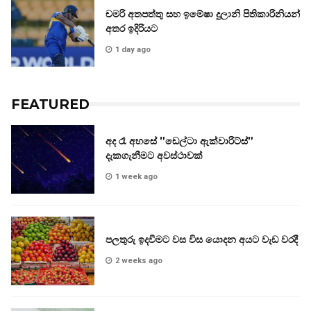
චමරි අතපත්තු සහ ඉමේෂා දුලානි පිතිකාරිනියන්
අතර ඉදිරියට
1 day ago
FEATURED
අද රෑ අහසේ ”ඩෙල්ටා ඇක්වාරිට්ස්”
දැකගැනීමට අවස්ථාවක්
1 week ago
පලතුරු ඉදවීමට වස විස යොදන අයට වැඩ වරදී
2 weeks ago