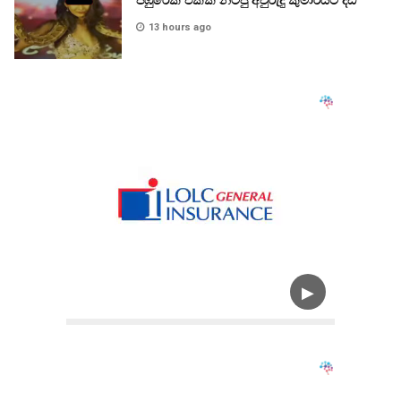
පිඹුරෙක් එක්ක නටපු අවුරුදු කුමාරියට දඩ
13 hours ago