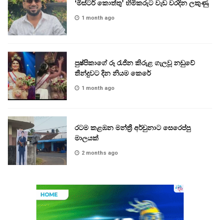
‘මිස්ටර් කොත්තු’ හිමිකරුට වැඩ වරදින ලකුණු
1 month ago
පුෂ්පිකාගේ රූ රැජින කිරුළ ගැලවූ නඩුවේ
තීන්දුවට දින නියම කෙරේ
1 month ago
රටම කළඹන මන්ත්‍රී අර්චුනාට සෙරෙප්පු
මාලයක්
2 months ago