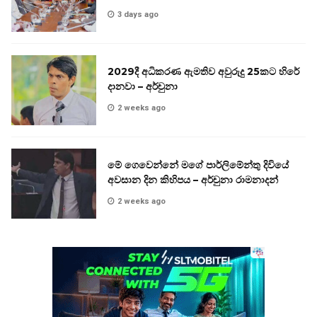
3 days ago
2029දී අධිකරණ ඇමතිව අවුරුදු 25කට හිරේ
දානවා – අර්චුනා
2 weeks ago
මේ ගෙවෙන්නේ මගේ පාර්ලිමේන්තු දිවියේ
අවසාන දින කිහිපය – අර්චුනා රාමනාදන්
2 weeks ago