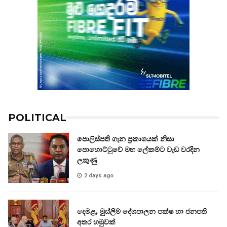
POLITICAL
පොලිස්පති ගැන ප්‍රකාශයක් නිසා
පොහොට්ටුවේ මහ ලේකම්ට වැඩ වරදින
ලකුණු
2 days ago
දෙමළ, මුස්ලිම් දේශපාලන පක්ෂ හා ජනපති
අතර හමුවක්