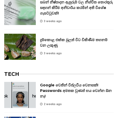
සබන් නිෂ්පාදන ඇසුරුම් වල නිශ්චිත තොරතුරු
සඳහන් කිරීම අනිවාර්ය කරමින් අති විශේෂ
ගැසට්ටුවක්!
3 weeks ago
දුම්කොළ එක්ක බුලත් විට විකිණීම තහනම්
වන ලකුණු
3 weeks ago
TECH
Google වෙතින් විප්ලවීය වෙනසක්!
Passwords අමතක වුණත් භය වෙන්න ඕන
නෑ!
2 weeks ago