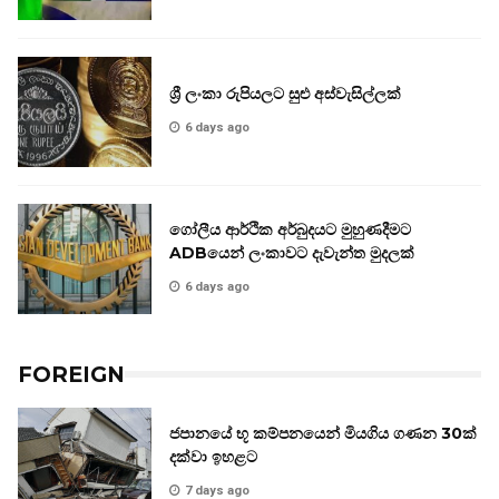
ශ්‍රී ලංකා රුපියලට සුළු අස්වැසිල්ලක්
6 days ago
ගෝලීය ආර්ථික අර්බුදයට මුහුණදීමට
ADBයෙන් ලංකාවට දැවැන්ත මුදලක්
6 days ago
FOREIGN
ජපානයේ භූ කම්පනයෙන් මියගිය ගණන 30ක්
දක්වා ඉහළට
7 days ago