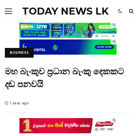
TODAY NEWS LK
BUSINESS
මහ බැංකුව ප්‍රධාන බැංකු දෙකකට
දඬ පනවයි
1 year ago