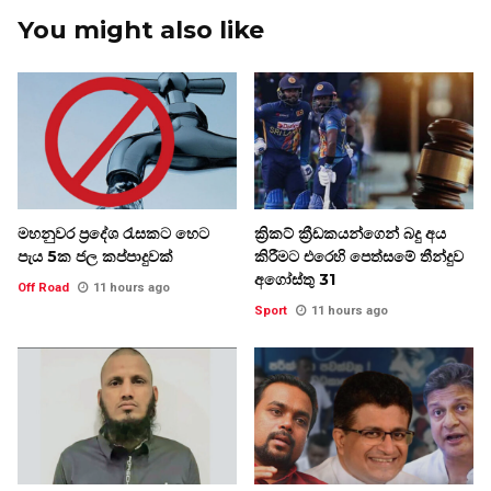
You might also like
මහනුවර ප්‍රදේශ රැසකට හෙට
ක්‍රිකට් ක්‍රීඩකයන්ගෙන් බදු අය
පැය 5ක ජල කප්පාදුවක්
කිරීමට එරෙහි පෙත්සමේ තීන්දුව
අගෝස්තු 31
Off Road
11 hours ago
Sport
11 hours ago