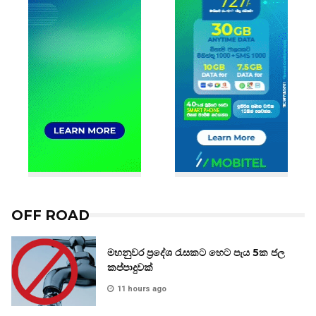
OFF ROAD
මහනුවර ප්‍රදේශ රැසකට හෙට පැය 5ක ජල
කප්පාදුවක්
11 hours ago