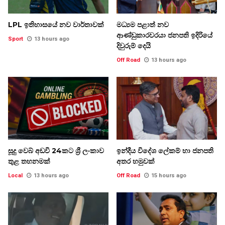
LPL ඉතිහාසයේ නව වාර්තාවක්
මධ්‍යම පළාත් නව
ආණ්ඩුකාරවරයා ජනපති ඉදිරියේ
Sport
13 hours ago
දිවුරුම් දෙයි
Off Road
13 hours ago
සූදු වෙබ් අඩවි 24කට ශ්‍රී ලංකාව
ඉන්දීය විදේශ ලේකම් හා ජනපති
තුළ තහනමක්
අතර හමුවක්
Local
13 hours ago
Off Road
15 hours ago