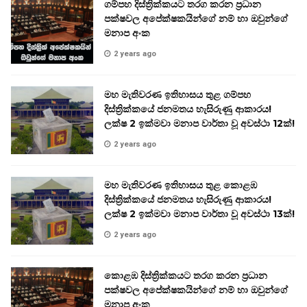
ගම්පහ දිස්ත්‍රික්කයට තරග කරන ප්‍රධාන
පක්ෂවල අපේක්ෂකයින්ගේ නම් හා ඔවුන්ගේ
මනාප අංක
2 years ago
මහ මැතිවරණ ඉතිහාසය තුළ ගම්පහ
දිස්ත්‍රික්කයේ ජනමතය හැසිරුණු ආකාරය!
ලක්ෂ 2 ඉක්මවා මනාප වාර්තා වූ අවස්ථා 12ක්!
2 years ago
මහ මැතිවරණ ඉතිහාසය තුළ කොළඹ
දිස්ත්‍රික්කයේ ජනමතය හැසිරුණු ආකාරය!
ලක්ෂ 2 ඉක්මවා මනාප වාර්තා වූ අවස්ථා 13ක්!
2 years ago
කොළඹ දිස්ත්‍රික්කයට තරග කරන ප්‍රධාන
පක්ෂවල අපේක්ෂකයින්ගේ නම් හා ඔවුන්ගේ
මනාප අංක