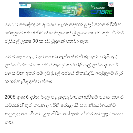
මෙරට පෞද්ගලික අංශයේ බැංකු දෙකක් මුදල් පනතේ රීති හා
රෙගුලාසි කඩ කිරීමක් හේතුවෙන් ශ්‍රී ලංකා මහ බැංකුව විසින්
රුපියල් ලක්ෂ 30 ක දඩ මුදලක් පනවා ඇත.
මෙම බැංකුවලට දඩ පනවා ඇත්තේ එක් බැංකුවට රුපියල්
ලක්ෂ විස්සක් සහ තවත් බැංකුවකට රුපියල් ලක්ෂ දහයක්
ලෙස වන අතර එම දඩ මුදල් රජයේ ඒකාබද්ධ අරමුදලට බැර
කරන්නැයිද දන්වා තිබේ.
2006 අංක 6 දරන මුදල් ගනුදෙනු වාර්තා කිරීමේ පනත සහ ඒ
යටතේ නිකුත් කරන ලද රිති රෙගුලාසි සහ නියෝගයන්ට
අනුකූල නොවී කටයුතු කිරීම හේතුවෙන් එම දඩ මුදල් පනවා
ඇත.