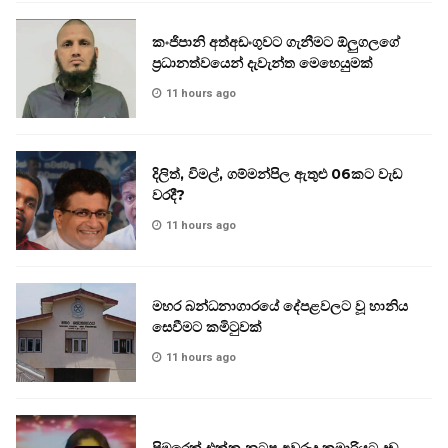
කංජිපානි අත්අඩංගුවට ගැනීමට ඕලුගලගේ
ප්‍රධානත්වයෙන් දැවැන්ත මෙහෙයුමක්
11 hours ago
දිලිත්, විමල්, ගම්මන්පිල ඇතුළු 06කට වැඩ
වරදී?
11 hours ago
මහර බන්ධනාගාරයේ දේපළවලට වූ හානිය
සෙවීමට කමිටුවක්
11 hours ago