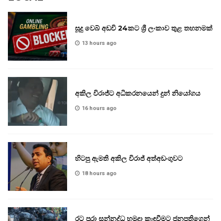
සූදු වෙබ් අඩවි 24කට ශ්‍රී ලංකාව තුළ තහනමක්
13 hours ago
අකිල විරාජ්ට අධිකරනයෙන් දුන් නියෝගය
16 hours ago
හිටපු ඇමති අකිල විරාජ් අත්අඩංගුවට
18 hours ago
රට පුරා සන්නද්ධ හමුදා කැඳවීමට ජනපතිගෙන්