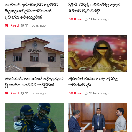
කංජිපානි අත්අඩංගුවට ගැනීමට
දිලිත්, විමල්, ගම්මන්පිල ඇතුළු
ඕලුගලගේ ප්‍රධානත්වයෙන්
06කට වැඩ වරදී?
දැවැන්ත මෙහෙයුමක්
Off Road
11 hours ago
Off Road
11 hours ago
මහර බන්ධනාගාරයේ දේපළවලට
පිඹුරෙක් එක්ක නටපු අවුරුදු
වූ හානිය සෙවීමට කමිටුවක්
කුමාරියට දඩ
Off Road
11 hours ago
Off Road
13 hours ago