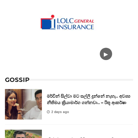
GOSSIP
මර්වින් සිල්වා මට සල්ලි දුන්නේ නැහැ.. අවශ්‍ය
නීතිමය ක්‍රියාමාර්ග ගන්නවා.. – රිතූ ආකර්ෂා
2 days ago