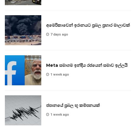
අමෙරිකාවෙන් ඉරානයට ප්‍රබල ප්‍රහාර මාලාවක්
7 days ago
Meta සමාගම ඉන්දීය රජයෙන් සමාව ඉල්ලයි
1 week ago
ජපානයේ ප්‍රබල භූ කම්පනයක්
1 week ago