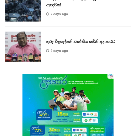
ආඥාවක්
2 days ago
ගුරු-විදුහල්පති වෘත්තීය සමිති අද පාරට
2 days ago