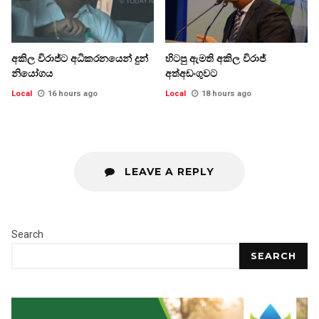
අකිල විරාජ්ට අධිකරනයෙන් දුන්
හිටපු ඇමති අකිල විරාජ්
නියෝගය
අත්අඩංගුවට
Local
16 hours ago
Local
18 hours ago
LEAVE A REPLY
Search
SEARCH