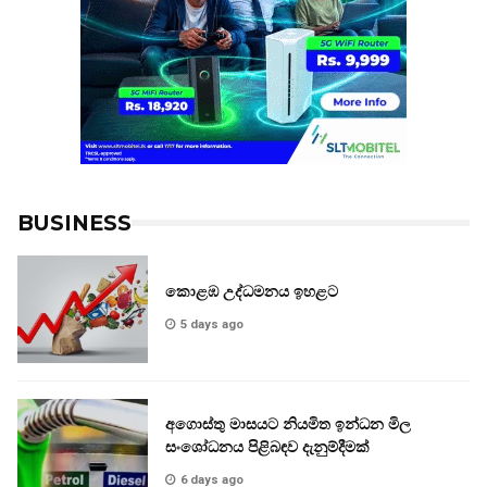
BUSINESS
කොළඹ උද්ධමනය ඉහළට
5 days ago
අගොස්තු මාසයට නියමිත ඉන්ධන මිල
සංශෝධනය පිළිබඳව දැනුම්දීමක්
6 days ago