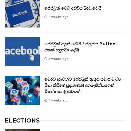
ෆේස්බුක් වෙබ් අඩවිය බිඳවැටෙයි
3 weeks ago
ෆේස්බුක් අලුත් වෙයි! ඩිස්ලයික් Button
එකක් හඳුන්වා දෙයි!
3 weeks ago
මෙරට දරුවන්ට ෆේස්බුක් ඇතුළු සමාජ මාධ්‍ය
සීමා කිරීමේ සූදානමක්! අගමැතිනියගෙන්
විශේෂ හෙළිදරව්වක්!
4 weeks ago
ELECTIONS