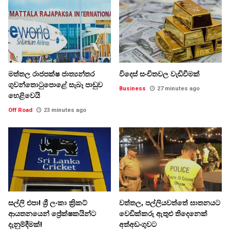
මත්තල රාජපක්ෂ ජාත්‍යන්තර
විදෙස් සංචිතවල වැඩිවීමක්
ගුවන්තොටුපොළේ සැබෑ පාඩුව
Business
27 minutes ago
හෙළිවෙයි
Off Road
23 minutes ago
සල්ලි එපා! ශ්‍රී ලංකා ක්‍රිකට්
වත්තල, පල්ලියවත්තේ ඝාතනයට
ආයතනයෙන් ප්‍රේක්ෂකයින්ට
වෙඩික්කරු ඇතුළු තිදෙනෙක්
දැනුම්දීමක්!
අත්අඩංගුවට