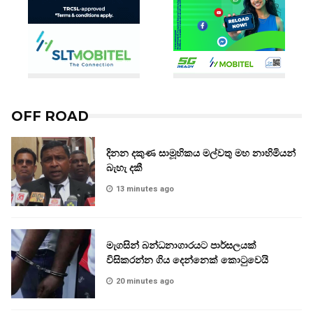
OFF ROAD
දිනන දකුණ සාමූහිකය මල්වතු මහ නාහිමියන්
බැහැ දකී
13 minutes ago
මැගසින් බන්ධනාගාරයට පාර්සලයක්
විසිකරන්න ගිය දෙන්නෙක් කොටුවෙයි
20 minutes ago