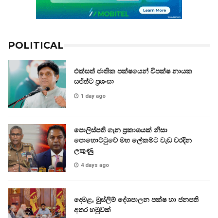
POLITICAL
එක්සත් ජාතික පක්ෂයෙන් විපක්ෂ නායක
සජිත්ට ප්‍රශංසා
1 day ago
පොලිස්පති ගැන ප්‍රකාශයක් නිසා
පොහොට්ටුවේ මහ ලේකම්ට වැඩ වරදින
ලකුණු
4 days ago
දෙමළ, මුස්ලිම් දේශපාලන පක්ෂ හා ජනපති
අතර හමුවක්