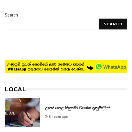
Search
SEARCH
LOCAL
උසස් පෙළ සිසුන්ට විශේෂ දැනුම්දීමක්
5 hours ago