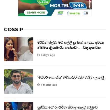
GOSSIP
මර්වින් සිල්වා මට සල්ලි දුන්නේ නැහැ.. අවශ්‍ය
නීතිමය ක්‍රියාමාර්ග ගන්නවා.. – රිතූ ආකර්ෂා
4 days ago
‘මිස්ටර් කොත්තු’ හිමිකරුට වැඩ වරදින ලකුණු
1 month ago
පුෂ්පිකාගේ රූ රැජින කිරුළ ගැලවූ නඩුවේ