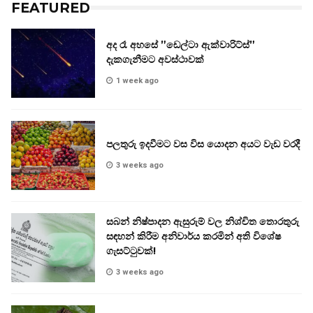
FEATURED
අද රෑ අහසේ ”ඩෙල්ටා ඇක්වාරිට්ස්”
දැකගැනීමට අවස්ථාවක්
1 week ago
පලතුරු ඉදවීමට වස විස යොදන අයට වැඩ වරදී
3 weeks ago
සබන් නිෂ්පාදන ඇසුරුම් වල නිශ්චිත තොරතුරු
සඳහන් කිරීම අනිවාර්ය කරමින් අති විශේෂ
ගැසට්ටුවක්!
3 weeks ago