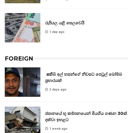
රුපියල යළි සෙලවෙයි
1 day ago
FOREIGN
ෂකීබ් අල් හසන්ගේ නිවසට පෙට්‍රල් බෝම්බ
ප්‍රහාරයක්
2 days ago
ජපානයේ භූ කම්පනයෙන් මියගිය ගණන 30ක්
දක්වා ඉහළට
1 week ago