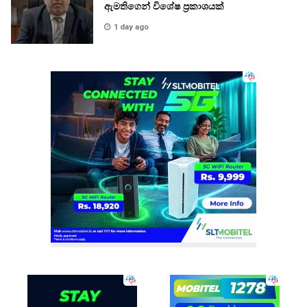
ඇමතිගෙන් විශේෂ ප්‍රකාශයක්
1 day ago