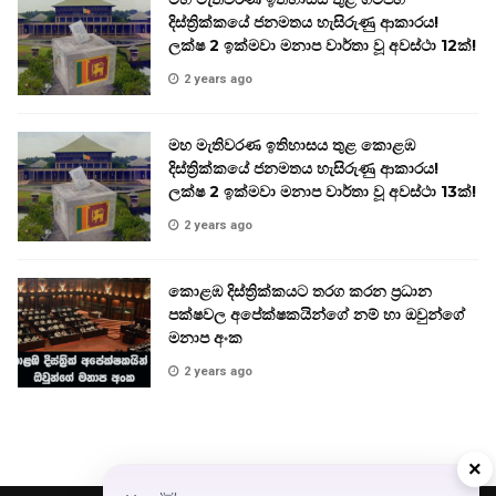
දිස්ත්‍රික්කයේ ජනමතය හැසිරුණු ආකාරය!
ලක්ෂ 2 ඉක්මවා මනාප වාර්තා වූ අවස්ථා 12ක්!
2 years ago
මහ මැතිවරණ ඉතිහාසය තුළ කොළඹ
දිස්ත්‍රික්කයේ ජනමතය හැසිරුණු ආකාරය!
ලක්ෂ 2 ඉක්මවා මනාප වාර්තා වූ අවස්ථා 13ක්!
2 years ago
කොළඹ දිස්ත්‍රික්කයට තරග කරන ප්‍රධාන
පක්ෂවල අපේක්ෂකයින්ගේ නම් හා ඔවුන්ගේ
මනාප අංක
2 years ago
×