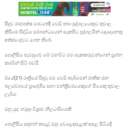
සීදූව රාජපක්ෂ මාවතේදී වෙඩි තබා පුද්ගලයෙකුට තුවාල
කිරීමේ සිද්ධිය සම්බන්ධයෙන් සැකපිට පුද්ගලයින් දෙදෙනෙකු
අත්අඩංගුවට ගෙන තිබේ.
පොලීසිය පැවසුවේ මේ වනවිට එම සැකකරුවන්ගෙන් ප්‍රශ්න
කරමින් සිටි බවයි.
ඊයේ(21) රාත්‍රියේ සිදුවු එම වෙඩි තැබිමෙන් ජාතික ජන
බලවේගයේ ප්‍රාදේශීය සභා මන්ත්‍රිවරයෙකුගේ පියෙකු තුවාල
ලැබිය.
ඔහු යුද හමුදා විශ්‍රාම නිලධාරියෙකි.
පොලීසිය සඳහන් කළේ, ඔහු වෙළෙඳසැළක් අසළ සිටියදී