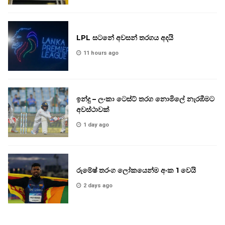
LPL සටනේ අවසන් තරගය අදයි
11 hours ago
ඉන්දු – ලංකා ටෙස්ට් තරග නොමිලේ නැරඹීමට
අවස්ථාවක්
1 day ago
රුමේෂ් තරංග ලෝකයෙන්ම අංක 1 වෙයි
2 days ago