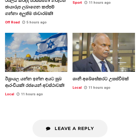
රිප්ලයි කරද්දි පරිස්සමින්! නිරුවත්
Sport
11 hours ago
ඡායාරූප ලබාගෙන කප්පම්
ගන්නා අලුත්ම ජාවාරමක්!
Off Road
5 hours ago
ඊශ්‍රායල යන්න ඉන්න අයට සුබ
ශානි අබේසේකරට උසස්වීමක්
ආරංචියක්! ‍රජයෙන් අවස්ථාවක්!
Local
11 hours ago
Local
11 hours ago
LEAVE A REPLY