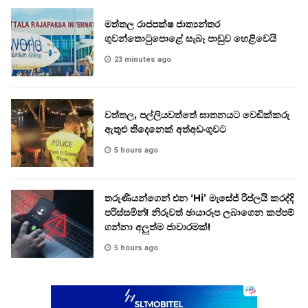
මත්තල රාජපක්ෂ ජාත්‍යන්තර
ගුවන්තොටුපොළේ සැබෑ පාඩුව හෙළිවෙයි
23 minutes ago
වත්තල, පල්ලියවත්තේ ඝාතනයට වෙඩික්කරු
ඇතුළු තිදෙනෙක් අත්අඩංගුවට
5 hours ago
තරුණියන්ගෙන් එන ‘Hi’ මැසේජ් රිප්ලයි කරද්දි
පරිස්සමින්! නිරුවත් ඡායාරූප ලබාගෙන කප්පම්
ගන්නා අලුත්ම ජාවාරමක්!
5 hours ago