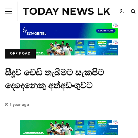
TODAY NEWS LK
OFF ROAD
සීදූව වෙඩි තැබීමට සැකපිට
දෙදෙනෙකු අත්අඩංගුවට
1 year ago