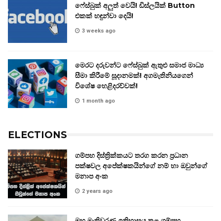
ෆේස්බුක් අලුත් වෙයි! ඩිස්ලයික් Button
එකක් හඳුන්වා දෙයි!
3 weeks ago
මෙරට දරුවන්ට ෆේස්බුක් ඇතුළු සමාජ මාධ්‍ය
සීමා කිරීමේ සූදානමක්! අගමැතිනියගෙන්
විශේෂ හෙළිදරව්වක්!
1 month ago
ELECTIONS
ගම්පහ දිස්ත්‍රික්කයට තරග කරන ප්‍රධාන
පක්ෂවල අපේක්ෂකයින්ගේ නම් හා ඔවුන්ගේ
මනාප අංක
2 years ago
මහ මැතිවරණ ඉතිහාසය තුළ ගම්පහ