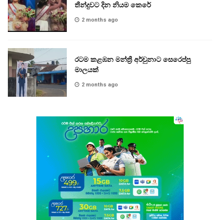
තීන්දුවට දින නියම කෙරේ
2 months ago
රටම කළඹන මන්ත්‍රී අර්චුනාට සෙරෙප්පු
මාලයක්
2 months ago