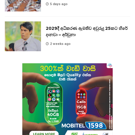
5 days ago
2029දී අධිකරණ ඇමතිව අවුරුදු 25කට හිරේ
දානවා – අර්චුනා
2 weeks ago