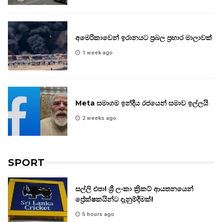
අමෙරිකාවෙන් ඉරානයට ප්‍රබල ප්‍රහාර මාලාවක්
1 week ago
Meta සමාගම ඉන්දීය රජයෙන් සමාව ඉල්ලයි
2 weeks ago
SPORT
සල්ලි එපා! ශ්‍රී ලංකා ක්‍රිකට් ආයතනයෙන්
ප්‍රේක්ෂකයින්ට දැනුම්දීමක්!
5 hours ago