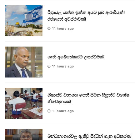
ඊශ්‍රායල යන්න ඉන්න අයට සුබ ආරංචියක්!
‍රජයෙන් අවස්ථාවක්!
11 hours ago
ශානි අබේසේකරට උසස්වීමක්
11 hours ago
ශිෂ්‍යත්ව විභාගය පෙනී සිටින සිසුන්ට විශේෂ
නිවේදනයක්
11 hours ago
බන්ධනාගාරවල ඇතිවු සිද්ධීන් ගැන අධිකරණ