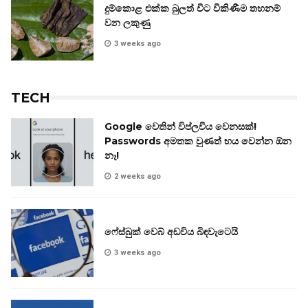
දුම්කොළ එක්ක බුලත් විට විකිණීම තහනම්
වන ලකුණු
3 weeks ago
TECH
Google වෙතින් විප්ලවීය වෙනසක්!
Passwords අමතක වුණත් භය වෙන්න ඕන
නෑ!
2 weeks ago
ෆේස්බුක් වෙබ් අඩවිය බිඳවැටෙයි
3 weeks ago