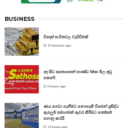
BUSINESS
විදෙස් සංචිතවල වැඩිවීමක්
27 minutes ago
අද සිට සතොසෙන් භාණ්ඩ 10ක මිල අඩු
කෙරේ
5 hours ago
ණය ගෙවා ගැනීමට නොහැකි වීමෙන් ප්‍රසිද්ධ
ඇගලුම් සමාගමක් ඈවර කිරීමට පෙත්සම්
ගොනු කරයි
12 hours ago