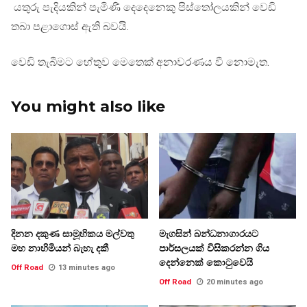
යතුරු පැදියකින් පැමිණි දෙදෙනෙකු පිස්තෝලයකින් වෙඩි
තබා පළාගොස් ඇති බවයි.
වෙඩි තැබීමට හේතුව මෙතෙක් අනාවරණය වී නොමැත.
You might also like
දිනන දකුණ සාමූහිකය මල්වතු
මැගසින් බන්ධනාගාරයට
මහ නාහිමියන් බැහැ දකී
පාර්සලයක් විසිකරන්න ගිය
දෙන්නෙක් කොටුවෙයි
Off Road
13 minutes ago
Off Road
20 minutes ago