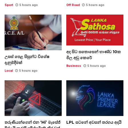
Sport
5 hours ago
Off Road
5 hours ago
අද සිට සතොසෙන් භාණ්ඩ 10ක
උසස් පෙළ සිසුන්ට විශේෂ
මිල අඩු කෙරේ
දැනුම්දීමක්
Business
5 hours ago
Local
5 hours ago
තරුණියන්ගෙන් එන ‘Hi’ මැසේජ්
LPL සටනේ අවසන් තරගය අදයි