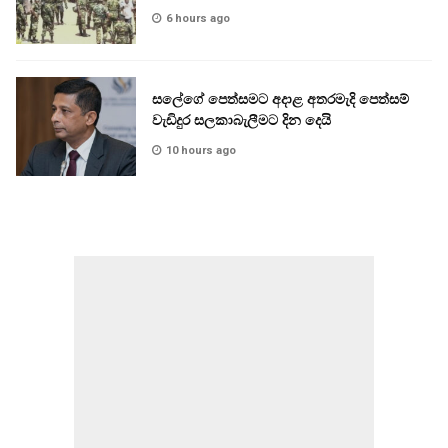
6 hours ago
සලේගේ පෙත්සමට අදාළ අතරමැදි පෙත්සම්
වැඩිදුර සලකාබැලීමට දින දෙයි
10 hours ago