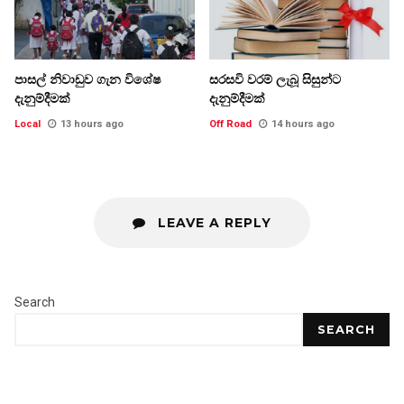
පාසල් නිවාඩුව ගැන විශේෂ
සරසවි වරම් ලැබූ සිසුන්ට
දැනුම්දීමක්
දැනුම්දීමක්
Local
13 hours ago
Off Road
14 hours ago
LEAVE A REPLY
Search
SEARCH