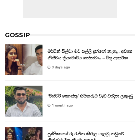
GOSSIP
මර්වින් සිල්වා මට සල්ලි දුන්නේ නැහැ.. අවශ්‍ය
නීතිමය ක්‍රියාමාර්ග ගන්නවා.. – රිතූ ආකර්ෂා
3 days ago
‘මිස්ටර් කොත්තු’ හිමිකරුට වැඩ වරදින ලකුණු
1 month ago
පුෂ්පිකාගේ රූ රැජින කිරුළ ගැලවූ නඩුවේ