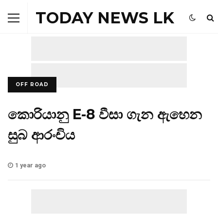
TODAY NEWS LK
OFF ROAD
කොරියානු E-8 වීසා ගැන ඇහෙන
සුබ ආරංචිය
1 year ago