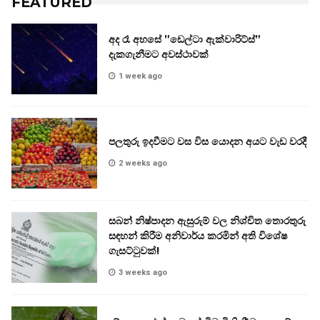
FEATURED
අද රෑ අහසේ ”ඩෙල්ටා ඇක්වාරිට්ස්”
දැකගැනීමට අවස්ථාවක්
1 week ago
පලතුරු ඉදවීමට වස විස යොදන අයට වැඩ වරදී
2 weeks ago
සබන් නිෂ්පාදන ඇසුරුම් වල නිශ්චිත තොරතුරු
සඳහන් කිරීම අනිවාර්ය කරමින් අති විශේෂ
ගැසට්ටුවක්!
3 weeks ago