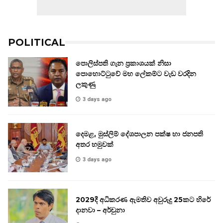
POLITICAL
පොලිස්පති ගැන ප්‍රකාශයක් නිසා
පොහොට්ටුවේ මහ ලේකම්ට වැඩ වරදින
ලකුණු
3 days ago
දෙමළ, මුස්ලිම් දේශපාලන පක්ෂ හා ජනපති
අතර හමුවක්
3 days ago
2029දී අධිකරණ ඇමතිව අවුරුදු 25කට හිරේ
දානවා – අර්චුනා