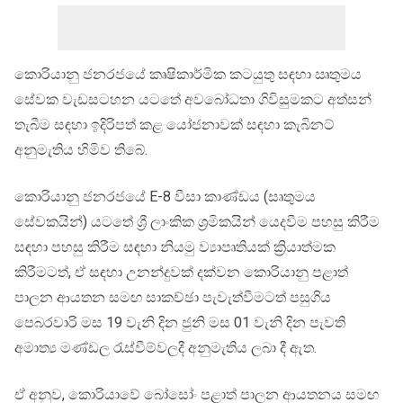
කොරියානු ජනරජයේ කෘෂිකාර්මික කටයුතු සඳහා ඍතුමය
සේවක වැඩසටහන යටතේ අවබෝධතා ගිවිසුමකට අත්සන්
තැබීම සඳහා ඉදිරිපත් කළ යෝජනාවක් සඳහා කැබිනට්
අනුමැතිය හිමිව තිබේ.
කොරියානු ජනරජයේ E-8 වීසා කාණ්ඩය (සෘතුමය
සේවකයින්) යටතේ ශ්‍රී ලාංකික ශ්‍රමිකයින් යෙදවීම පහසු කිරීම
සඳහා පහසු කිරීම සඳහා නියමු ව්‍යාපෘතියක් ක්‍රියාත්මක
කිරීමටත්, ඒ සඳහා උනන්දුවක් දක්වන කොරියානු පළාත්
පාලන ආයතන සමඟ සාකච්ඡා පැවැත්වීමටත් පසුගිය
පෙබරවාරි මස 19 වැනි දින ජුනි මස 01 වැනි දින පැවති
අමාත්‍ය මණ්ඩල රැස්වීම්වලදී අනුමැතිය ලබා දී ඇත.
ඒ අනුව, කොරියාවේ බෝසෝං පළාත් පාලන ආයතනය සමඟ