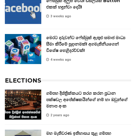
ෆේස්බුක් අලුත් වෙයි! ඩිස්ලයික් Button
එකක් හඳුන්වා දෙයි!
3 weeks ago
මෙරට දරුවන්ට ෆේස්බුක් ඇතුළු සමාජ මාධ්‍ය
සීමා කිරීමේ සූදානමක්! අගමැතිනියගෙන්
විශේෂ හෙළිදරව්වක්!
4 weeks ago
ELECTIONS
ගම්පහ දිස්ත්‍රික්කයට තරග කරන ප්‍රධාන
පක්ෂවල අපේක්ෂකයින්ගේ නම් හා ඔවුන්ගේ
මනාප අංක
2 years ago
මහ මැතිවරණ ඉතිහාසය තුළ ගම්පහ