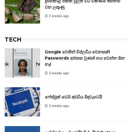
දුම්කොළ එක්ක බුලත් විට විකිණීම තහනම්
වන ලකුණු
3 weeks ago
TECH
Google වෙතින් විප්ලවීය වෙනසක්!
Passwords අමතක වුණත් භය වෙන්න ඕන
නෑ!
2 weeks ago
ෆේස්බුක් වෙබ් අඩවිය බිඳවැටෙයි
3 weeks ago