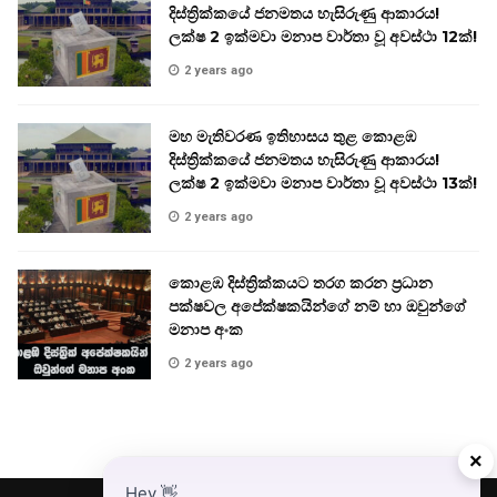
දිස්ත්‍රික්කයේ ජනමතය හැසිරුණු ආකාරය!
ලක්ෂ 2 ඉක්මවා මනාප වාර්තා වූ අවස්ථා 12ක්!
2 years ago
මහ මැතිවරණ ඉතිහාසය තුළ කොළඹ
දිස්ත්‍රික්කයේ ජනමතය හැසිරුණු ආකාරය!
ලක්ෂ 2 ඉක්මවා මනාප වාර්තා වූ අවස්ථා 13ක්!
2 years ago
කොළඹ දිස්ත්‍රික්කයට තරග කරන ප්‍රධාන
පක්ෂවල අපේක්ෂකයින්ගේ නම් හා ඔවුන්ගේ
මනාප අංක
2 years ago
×
Hey
👋