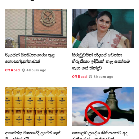
මැගසින් බන්ධනාගාරය තුළ
සිරදඬුවමින් නිදහස් වෙන්න
නොසන්සුන්තාවක්
හිරුණිකා ඉදිරිපත් කළ පෙත්සම
ගැන ගත් තීන්දුව
Off Road
4 hours ago
Off Road
6 hours ago
අගෝස්තු මාසයේදී ලාෆ්ස් ගෑස්
කොළඹ ප්‍රදේශ කිහිපයකට අද