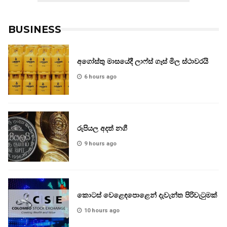
BUSINESS
අගෝස්තු මාසයේදී ලාෆ්ස් ගෑස් මිල ස්ථාවරයි
6 hours ago
රුපියල අදත් නගී
9 hours ago
කොටස් වෙළෙඳපොළෙන් දැවැන්ත පිරිවැටුමක්
10 hours ago