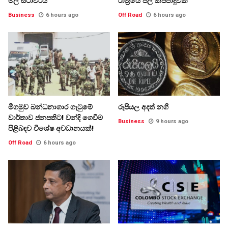
මිල ස්ථාවරයි
රාත්‍රියේ ජල කප්පාදුවක්
Business
6 hours ago
Off Road
6 hours ago
මීගමුව බන්ධනාගාර ගැටුමේ
රුපියල අදත් නගී
වාර්තාව ජනපතිට! වන්දි ගෙවීම
Business
9 hours ago
පිළිබඳව විශේෂ අවධානයක්!
Off Road
6 hours ago