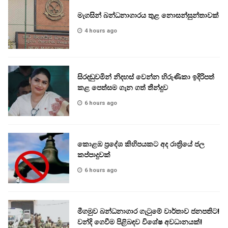
මැගසින් බන්ධනාගාරය තුළ නොසන්සුන්තාවක්
4 hours ago
සිරදඬුවමින් නිදහස් වෙන්න හිරුණිකා ඉදිරිපත්
කළ පෙත්සම ගැන ගත් තීන්දුව
6 hours ago
කොළඹ ප්‍රදේශ කිහිපයකට අද රාත්‍රියේ ජල
කප්පාදුවක්
6 hours ago
මීගමුව බන්ධනාගාර ගැටුමේ වාර්තාව ජනපතිට!
වන්දි ගෙවීම පිළිබඳව විශේෂ අවධානයක්!