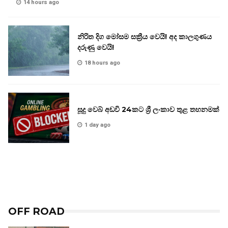
14 hours ago
නිරිත දිග මෝසම සක්‍රීය වෙයි! අද කාලගුණය
දරුණු වෙයි!
18 hours ago
සූදු වෙබ් අඩවි 24කට ශ්‍රී ලංකාව තුළ තහනමක්
1 day ago
OFF ROAD