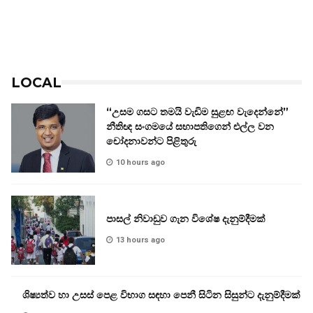
LOCAL
“උසම ගසට තමයි වැඩිම සුළඟ වැදෙන්නේ”
නීතිඥ සංගමයේ සභාපතිගෙන් එල්ල වන
චෝදනාවන්ට පිළිතුරු
10 hours ago
පාසල් නිවාඩුව ගැන විශේෂ දැනුම්දීමක්
13 hours ago
ශිෂ්‍යත්ව හා උසස් පෙළ විභාග සඳහා පෙනී සිටින සිසුන්ට දැනුම්දීමක්