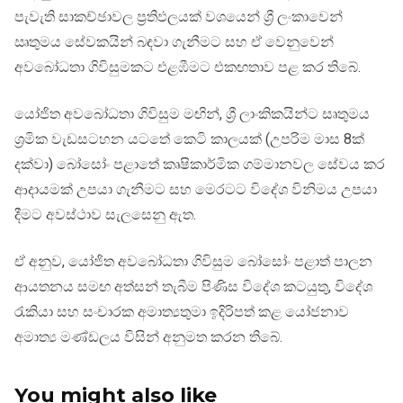
පැවැති සාකච්ඡාවල ප්‍රතිඵලයක් වශයෙන් ශ්‍රී ලංකාවෙන්
ඍතුමය සේවකයින් බඳවා ගැනීමට සහ ඒ වෙනුවෙන්
අවබෝධතා ගිවිසුමකට එළඹීමට එකඟතාව පළ කර තිබේ.
යෝජිත අවබෝධතා ගිවිසුම මඟින්, ශ්‍රී ලාංකිකයින්ට සෘතුමය
ශ්‍රමික වැඩසටහන යටතේ කෙටි කාලයක් (උපරිම මාස 8ක්
දක්වා) බෝසෝං පළාතේ කෘෂිකාර්මික ගම්මානවල සේවය කර
ආදායමක් උපයා ගැනීමට සහ මෙරටට විදේශ විනිමය උපයා
දීමට අවස්ථාව සැලසෙනු ඇත.
ඒ අනුව, යෝජිත අවබෝධතා ගිවිසුම බෝසෝං පළාත් පාලන
ආයතනය සමඟ අත්සන් තැබීම පිණිස විදේශ කටයුතු, විදේශ
රැකියා සහ සංචාරක අමාත්‍යතුමා ඉදිරිපත් කළ යෝජනාව
අමාත්‍ය මණ්ඩලය විසින් අනුමත කරන තිබේ.
You might also like