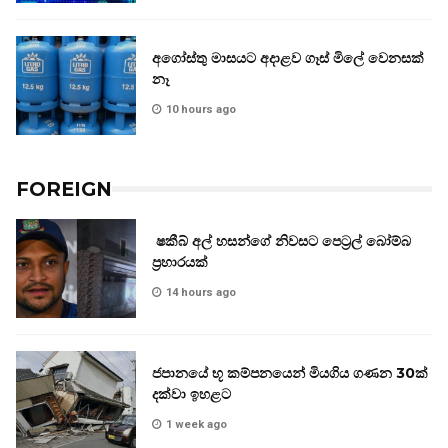
අගෝස්තු මාසයට අදාළව ගෑස් මිලේ වෙනසක්
නෑ
10 hours ago
FOREIGN
ෂකීබ් අල් හසන්ගේ නිවසට පෙට්‍රල් බෝම්බ
ප්‍රහාරයක්
14 hours ago
ජපානයේ භූ කම්පනයෙන් මියගිය ගණන 30ක්
දක්වා ඉහළට
1 week ago