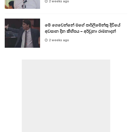
2 weeks ago
මේ ගෙවෙන්නේ මගේ පාර්ලිමේන්තු දිවියේ
අවසාන දින කිහිපය – අර්චුනා රාමනාදන්
2 weeks ago