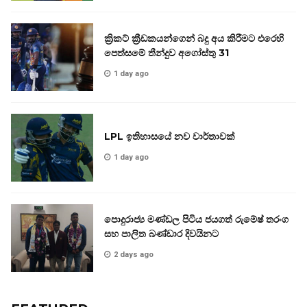
ක්‍රිකට් ක්‍රීඩකයන්ගෙන් බදු අය කිරීමට එරෙහි
පෙත්සමේ තීන්දුව අගෝස්තු 31
1 day ago
LPL ඉතිහාසයේ නව වාර්තාවක්
1 day ago
පොදුරාජ්‍ය මණ්ඩල පිටිය ජයගත් රුමේෂ් තරංග
සහ පාලිත බණ්ඩාර දිවයිනට
2 days ago