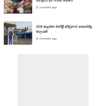
තීන්දුවට දින නියම කෙරේ
2 months ago
රටම කළඹන මන්ත්‍රී අර්චුනාට සෙරෙප්පු
මාලයක්
2 months ago