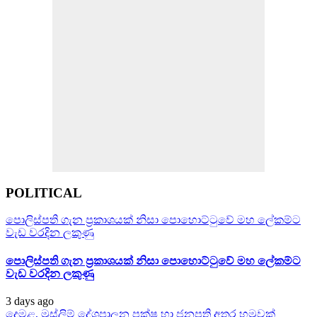
POLITICAL
පොලිස්පති ගැන ප්‍රකාශයක් නිසා පොහොට්ටුවේ මහ ලේකම්ට
වැඩ වරදින ලකුණු
පොලිස්පති ගැන ප්‍රකාශයක් නිසා පොහොට්ටුවේ මහ ලේකම්ට
වැඩ වරදින ලකුණු
3 days ago
දෙමළ, මුස්ලිම් දේශපාලන පක්ෂ හා ජනපති අතර හමුවක්