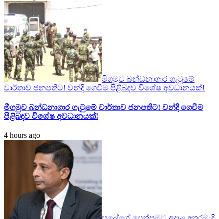
මීගමුව බන්ධනාගාර ගැටුමේ
වාර්තාව ජනපතිට! වන්දි ගෙවීම පිළිබඳව විශේෂ අවධානයක්!
මීගමුව බන්ධනාගාර ගැටුමේ වාර්තාව ජනපතිට! වන්දි ගෙවීම
පිළිබඳව විශේෂ අවධානයක්!
4 hours ago
සලේගේ පෙත්සමට අදාළ අතරමැදි