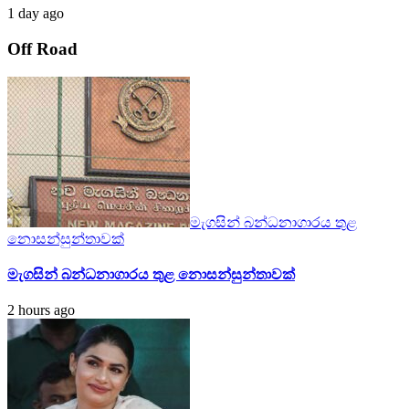
1 day ago
Off Road
මැගසින් බන්ධනාගාරය තුළ
නොසන්සුන්තාවක්
මැගසින් බන්ධනාගාරය තුළ නොසන්සුන්තාවක්
2 hours ago