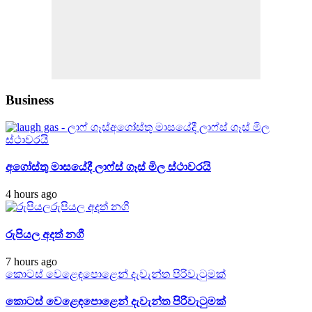
Business
අගෝස්තු මාසයේදී ලාෆ්ස් ගෑස් මිල
ස්ථාවරයි
අගෝස්තු මාසයේදී ලාෆ්ස් ගෑස් මිල ස්ථාවරයි
4 hours ago
රුපියල අදත් නගී
රුපියල අදත් නගී
7 hours ago
කොටස් වෙළෙඳපොළෙන් දැවැන්ත පිරිවැටුමක්
කොටස් වෙළෙඳපොළෙන් දැවැන්ත පිරිවැටුමක්