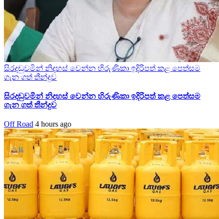
සිරදඬුවමින් නිදහස් වෙන්න හිරුණිකා ඉදිරිපත් කළ පෙත්සම
ගැන ගත් තීන්දුව
සිරදඬුවමින් නිදහස් වෙන්න හිරුණිකා ඉදිරිපත් කළ පෙත්සම
ගැන ගත් තීන්දුව
Off Road
4 hours ago