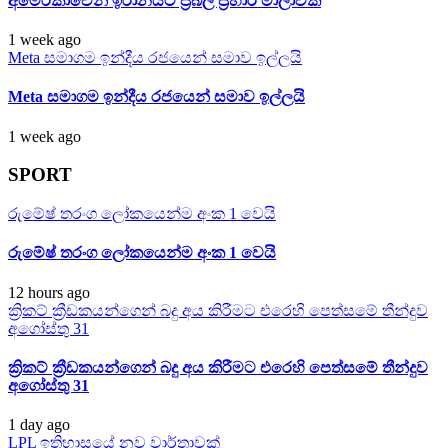
අමෙරිකාවෙන් ඉරානයට ප්‍රබල ප්‍රහාර මාලාවක්
1 week ago
Meta සමාගම ඉන්දීය රජයෙන් සමාව ඉල්ලයි
Meta සමාගම ඉන්දීය රජයෙන් සමාව ඉල්ලයි
1 week ago
SPORT
රුමේෂ් තරංග ලෝකයෙන්ම අංක 1 වෙයි
රුමේෂ් තරංග ලෝකයෙන්ම අංක 1 වෙයි
12 hours ago
ක්‍රිකට් ක්‍රීඩකයන්ගෙන් බදු අය කිරීමට එරෙහි පෙත්සමේ තීන්දුව
අගෝස්තු 31
ක්‍රිකට් ක්‍රීඩකයන්ගෙන් බදු අය කිරීමට එරෙහි පෙත්සමේ තීන්දුව
අගෝස්තු 31
1 day ago
LPL ඉතිහාසයේ නව වාර්තාවක්