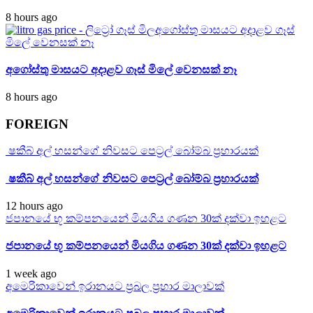
8 hours ago
අගෝස්තු මාසයට අදාළව ගෑස්
මිලේ වෙනසක් නෑ
අගෝස්තු මාසයට අදාළව ගෑස් මිලේ වෙනසක් නෑ
8 hours ago
FOREIGN
ෂකීබ් අල් හසන්ගේ නිවසට පෙට්‍රල් බෝම්බ ප්‍රහාරයක්
ෂකීබ් අල් හසන්ගේ නිවසට පෙට්‍රල් බෝම්බ ප්‍රහාරයක්
12 hours ago
ජපානයේ භූ කම්පනයෙන් මියගිය ගණන 30ක් දක්වා ඉහළට
ජපානයේ භූ කම්පනයෙන් මියගිය ගණන 30ක් දක්වා ඉහළට
1 week ago
අමෙරිකාවෙන් ඉරානයට ප්‍රබල ප්‍රහාර මාලාවක්