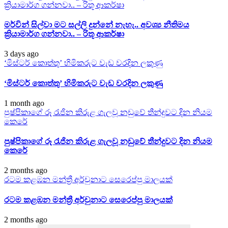
ක්‍රියාමාර්ග ගන්නවා.. – රිතූ ආකර්ෂා
මර්වින් සිල්වා මට සල්ලි දුන්නේ නැහැ.. අවශ්‍ය නීතිමය
ක්‍රියාමාර්ග ගන්නවා.. – රිතූ ආකර්ෂා
3 days ago
‘මිස්ටර් කොත්තු’ හිමිකරුට වැඩ වරදින ලකුණු
‘මිස්ටර් කොත්තු’ හිමිකරුට වැඩ වරදින ලකුණු
1 month ago
පුෂ්පිකාගේ රූ රැජින කිරුළ ගැලවූ නඩුවේ තීන්දුවට දින නියම
කෙරේ
පුෂ්පිකාගේ රූ රැජින කිරුළ ගැලවූ නඩුවේ තීන්දුවට දින නියම
කෙරේ
2 months ago
රටම කළඹන මන්ත්‍රී අර්චුනාට සෙරෙප්පු මාලයක්
රටම කළඹන මන්ත්‍රී අර්චුනාට සෙරෙප්පු මාලයක්
2 months ago