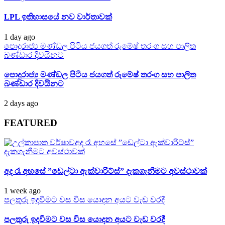
LPL ඉතිහාසයේ නව වාර්තාවක්
1 day ago
පොදුරාජ්‍ය මණ්ඩල පිටිය ජයගත් රුමේෂ් තරංග සහ පාලිත
බණ්ඩාර දිවයිනට
පොදුරාජ්‍ය මණ්ඩල පිටිය ජයගත් රුමේෂ් තරංග සහ පාලිත
බණ්ඩාර දිවයිනට
2 days ago
FEATURED
අද රෑ අහසේ ”ඩෙල්ටා ඇක්වාරිට්ස්”
දැකගැනීමට අවස්ථාවක්
අද රෑ අහසේ ”ඩෙල්ටා ඇක්වාරිට්ස්” දැකගැනීමට අවස්ථාවක්
1 week ago
පලතුරු ඉදවීමට වස විස යොදන අයට වැඩ වරදී
පලතුරු ඉදවීමට වස විස යොදන අයට වැඩ වරදී