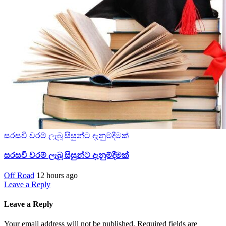
සරසවි වරම් ලැබූ සිසුන්ට දැනුම්දීමක්
සරසවි වරම් ලැබූ සිසුන්ට දැනුම්දීමක්
Off Road
12 hours ago
Leave a Reply
Leave a Reply
Your email address will not be published.
Required fields are