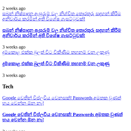
2 weeks ago
සබන් නිෂ්පාදන ඇසුරුම් වල නිශ්චිත තොරතුරු සඳහන් කිරීම
අනිවාර්ය කරමින් අති විශේෂ ගැසට්ටුවක්!
සබන් නිෂ්පාදන ඇසුරුම් වල නිශ්චිත තොරතුරු සඳහන් කිරීම
අනිවාර්ය කරමින් අති විශේෂ ගැසට්ටුවක්!
3 weeks ago
දුම්කොළ එක්ක බුලත් විට විකිණීම තහනම් වන ලකුණු
දුම්කොළ එක්ක බුලත් විට විකිණීම තහනම් වන ලකුණු
3 weeks ago
Tech
Google වෙතින් විප්ලවීය වෙනසක්! Passwords අමතක වුණත්
භය වෙන්න ඕන නෑ!
Google වෙතින් විප්ලවීය වෙනසක්! Passwords අමතක වුණත්
භය වෙන්න ඕන නෑ!