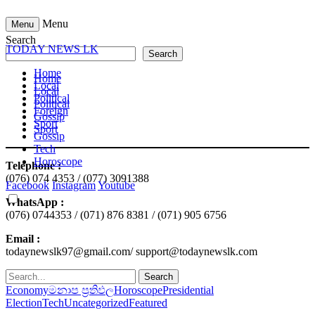
Menu
Menu
Search
TODAY NEWS LK
Search
Home
Home
Local
Local
Political
Political
Foreign
Gossip
Sport
Sport
Gossip
Tech
Horoscope
Telephone :
(076) 074 4353 / (077) 3091388
Facebook
Instagram
Youtube
WhatsApp :
(076) 0744353 / (071) 876 8381 / (071) 905 6756
Email :
todaynewslk97@gmail.com/ support@todaynewslk.com
Search
Economy
මනාප ප්‍රතිඵල
Horoscope
Presidential
Election
Tech
Uncategorized
Featured