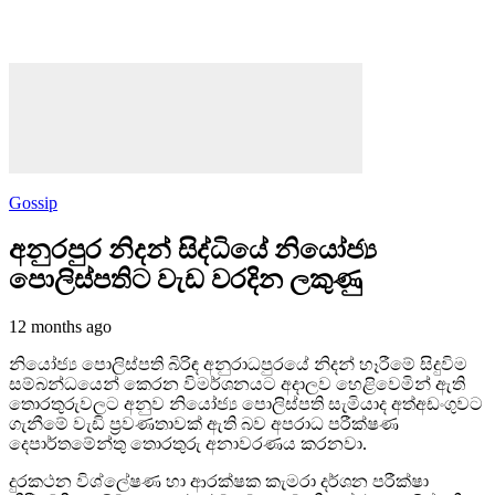
Gossip
අනුරපුර නිදන් සිද්ධියේ නියෝජ්‍ය
පොලිස්පතිට වැඩ වරදින ලකුණු
12 months ago
නියෝජ්‍ය පොලිස්පති බිරිඳ අනුරාධපුරයේ නිදන් හෑ‍රීමේ සිදුවිම
සම්බන්ධයෙන් කෙරන විමර්ශනයට අදාලව හෙළිවෙමින් ඇති
තොරතුරුවලට අනුව නියෝජ්‍ය පොලිස්පති සැමියාද අත්අඩංගුවට
ගැනීමේ වැඩි ප්‍රවණතාවක් ඇති බව අපරාධ පරීක්ෂණ
දෙපාර්තමේන්තු තොරතුරු අනාවරණය කරනවා.
දුරකථන විශ්ලේෂණ හා ආරක්ෂක කැමරා දර්ශන පරීක්ෂා