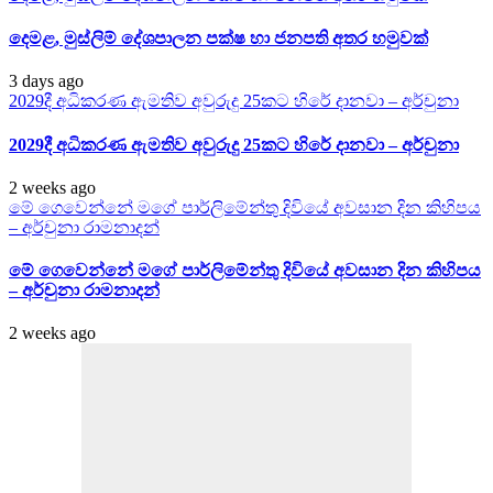
දෙමළ, මුස්ලිම් දේශපාලන පක්ෂ හා ජනපති අතර හමුවක්
3 days ago
2029දී අධිකරණ ඇමතිව අවුරුදු 25කට හිරේ දානවා – අර්චුනා
2029දී අධිකරණ ඇමතිව අවුරුදු 25කට හිරේ දානවා – අර්චුනා
2 weeks ago
මේ ගෙවෙන්නේ මගේ පාර්ලිමේන්තු දිවියේ අවසාන දින කිහිපය
– අර්චුනා රාමනාදන්
මේ ගෙවෙන්නේ මගේ පාර්ලිමේන්තු දිවියේ අවසාන දින කිහිපය
– අර්චුනා රාමනාදන්
2 weeks ago