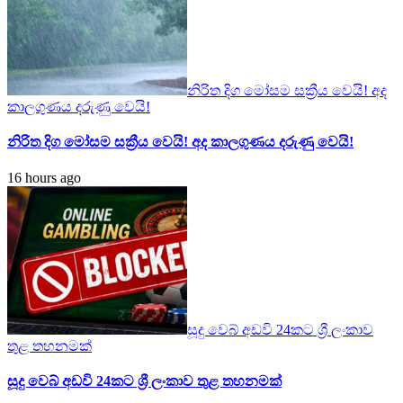
නිරිත දිග මෝසම සක්‍රීය වෙයි! අද
කාලගුණය දරුණු වෙයි!
නිරිත දිග මෝසම සක්‍රීය වෙයි! අද කාලගුණය දරුණු වෙයි!
16 hours ago
සූදු වෙබ් අඩවි 24කට ශ්‍රී ලංකාව
තුළ තහනමක්
සූදු වෙබ් අඩවි 24කට ශ්‍රී ලංකාව තුළ තහනමක්