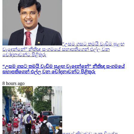
“උසම ගසට තමයි වැඩිම සුළඟ
වැදෙන්නේ” නීතිඥ සංගමයේ සභාපතිගෙන් එල්ල වන
චෝදනාවන්ට පිළිතුරු
“උසම ගසට තමයි වැඩිම සුළඟ වැදෙන්නේ” නීතිඥ සංගමයේ
සභාපතිගෙන් එල්ල වන චෝදනාවන්ට පිළිතුරු
8 hours ago
පාසල් නිවාඩුව ගැන විශේෂ