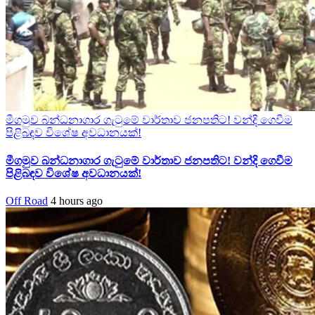
මීගමුව බන්ධනාගාර ගැටුමේ වාර්තාව ජනපතිට! වන්දි ගෙවීම
පිළිබඳව විශේෂ අවධානයක්!
මීගමුව බන්ධනාගාර ගැටුමේ වාර්තාව ජනපතිට! වන්දි ගෙවීම
පිළිබඳව විශේෂ අවධානයක්!
Off Road
4 hours ago