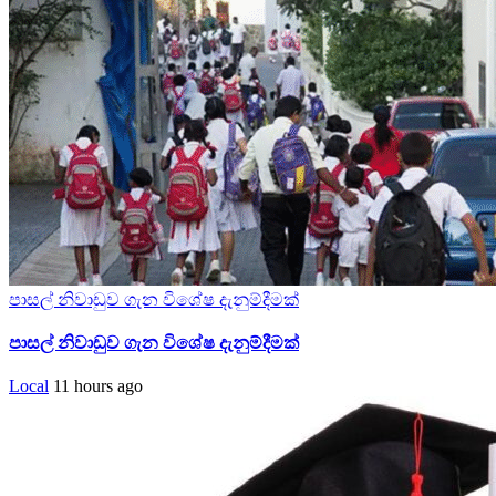
පාසල් නිවාඩුව ගැන විශේෂ දැනුම්දීමක්
පාසල් නිවාඩුව ගැන විශේෂ දැනුම්දීමක්
Local
11 hours ago