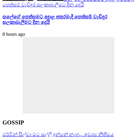
පෙත්සම් වැඩිදුර සලකාබැලීමට දින දෙයි
සලේගේ පෙත්සමට අදාළ අතරමැදි පෙත්සම් වැඩිදුර
සලකාබැලීමට දින දෙයි
8 hours ago
GOSSIP
මර්වින් සිල්වා මට සල්ලි දුන්නේ නැහැ.. අවශ්‍ය නීතිමය