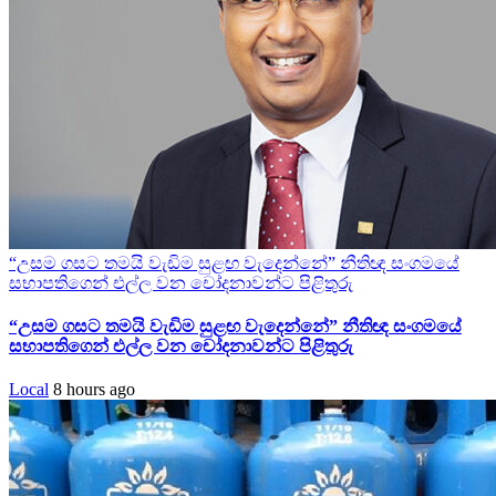
“උසම ගසට තමයි වැඩිම සුළඟ වැදෙන්නේ” නීතිඥ සංගමයේ
සභාපතිගෙන් එල්ල වන චෝදනාවන්ට පිළිතුරු
“උසම ගසට තමයි වැඩිම සුළඟ වැදෙන්නේ” නීතිඥ සංගමයේ
සභාපතිගෙන් එල්ල වන චෝදනාවන්ට පිළිතුරු
Local
8 hours ago