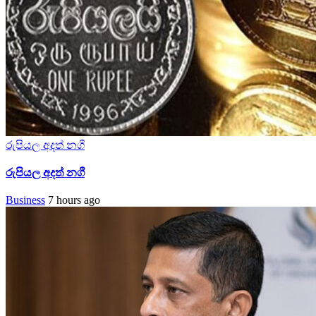
රුපියල අදත් නගී
රුපියල අදත් නගී
Business
7 hours ago