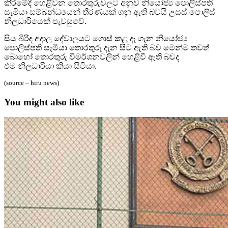
කිරීමේදී හෙළිවන තොරතුරුවලට අනුව නියෝජ්‍ය පොලිස්පති
සැමියා සම්බන්ධයෙන් තීරණයක් ගනු ඇති බවයි උසස් පොලිස්
නිලධාරියෙක් පැවසුවේ.
සිය බිරිඳ අදාල දේවාලයට ගොස් කළ දෑ ගැන නියෝජ්‍ය
පොලිස්පති සැමියා තොරතුරු දැන සිට ඇති බව මෙන්ම තවත්
බොහෝ තොරතුරු විමර්ශනවලින් හෙළිවී ඇති බවද
එම නිලධාරියා කියා සිටියා.
(source – hiru news)
You might also like