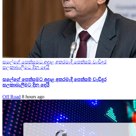
සලේගේ පෙත්සමට අදාළ අතරමැදි පෙත්සම් වැඩිදුර
සලකාබැලීමට දින දෙයි
සලේගේ පෙත්සමට අදාළ අතරමැදි පෙත්සම් වැඩිදුර
සලකාබැලීමට දින දෙයි
Off Road
8 hours ago