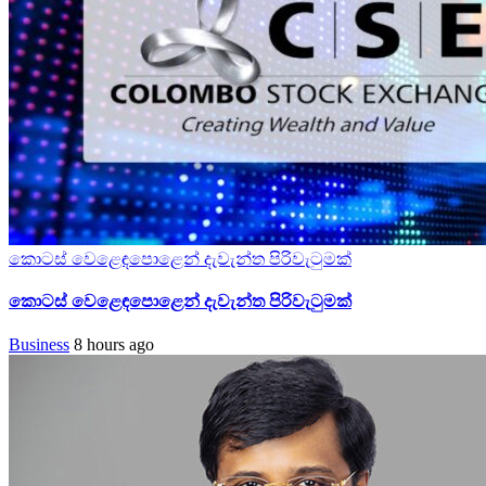
කොටස් වෙළෙඳපොළෙන් දැවැන්ත පිරිවැටුමක්
කොටස් වෙළෙඳපොළෙන් දැවැන්ත පිරිවැටුමක්
Business
8 hours ago