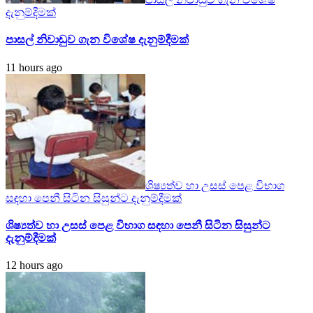
දැනුම්දීමක්
පාසල් නිවාඩුව ගැන විශේෂ දැනුම්දීමක්
11 hours ago
ශිෂ්‍යත්ව හා උසස් පෙළ විභාග
සඳහා පෙනී සිටින සිසුන්ට දැනුම්දීමක්
ශිෂ්‍යත්ව හා උසස් පෙළ විභාග සඳහා පෙනී සිටින සිසුන්ට
දැනුම්දීමක්
12 hours ago