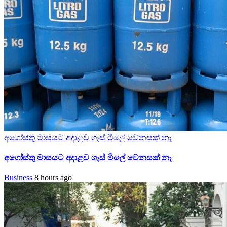
අගෝස්තු මාසයට අදාළව ගෑස් මිලේ වෙනසක් නෑ
අගෝස්තු මාසයට අදාළව ගෑස් මිලේ වෙනසක් නෑ
Business
8 hours ago