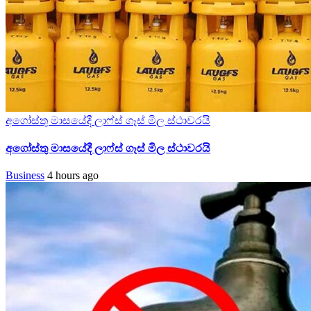
අගෝස්තු මාසයේදී ලාෆ්ස් ගෑස් මිල ස්ථාවරයි
අගෝස්තු මාසයේදී ලාෆ්ස් ගෑස් මිල ස්ථාවරයි
Business
4 hours ago