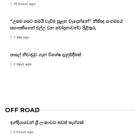
15 hours ago
“උසම ගසට තමයි වැඩිම සුළඟ වැදෙන්නේ” නීතිඥ සංගමයේ
සභාපතිගෙන් එල්ල වන චෝදනාවන්ට පිළිතුරු
1 day ago
පාසල් නිවාඩුව ගැන විශේෂ දැනුම්දීමක්
2 days ago
OFF ROAD
ඉන්දියාවෙන් ශ්‍රී ලංකාවට තවත් තෑග්ගක්
5 hours ago