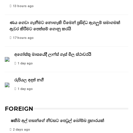
13 hours ago
ණය ගෙවා ගැනීමට නොහැකි වීමෙන් ප්‍රසිද්ධ ඇගලුම් සමාගමක්
ඈවර කිරීමට පෙත්සම් ගොනු කරයි
17 hours ago
අගෝස්තු මාසයේදී ලාෆ්ස් ගෑස් මිල ස්ථාවරයි
1 day ago
රුපියල අදත් නගී
1 day ago
FOREIGN
ෂකීබ් අල් හසන්ගේ නිවසට පෙට්‍රල් බෝම්බ ප්‍රහාරයක්
2 days ago