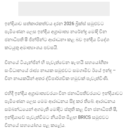
ඉන්දියාව සත්කාරකත්වය දරන 2026 බ්‍රික්ස් සමුළුවට
පැමිණෙන ලෙස ඉන්දීය අග්‍රාමාත්‍ය නරේන්ද්‍ර මෝදි චීන
ජනාධිපති ෂී ජින්පින්ට ආරාධනා කළ බව ඉන්දීය විදේශ
කටයුතු අමාත්‍යාංශය පවසයි.
චීනයේ ටියැන්ජින් හි පැවැත්වෙන ෂැංහයි සහයෝගීතා
සංවිධානයේ රාජ්‍ය නායක සමුළුවට සමගාමීව ඊයේ ඉන්දු –
චීන නායකයින් අතර ද්විපාර්ශවික හමුවක් පැවැත්විණි.
එහිදී ඉන්දීය අග්‍රාමාත්‍යවරයා චීන ජනාධිපතිවරයාට ඉන්දියාවට
පැමිණෙන ලෙස මෙම ආරාධනය සිදු කර තිබේ. ආරාධනය
සම්බන්ධයෙන් අගමැති මෝදිට ස්තූති කළ චීන ජනාධිපති ෂී,
ඉන්දියාවේ පැවැත්වීමට නියමිත මීළඟ BRICS සමුළුවට
චීනයේ සහයෝගය පළ කළේය.