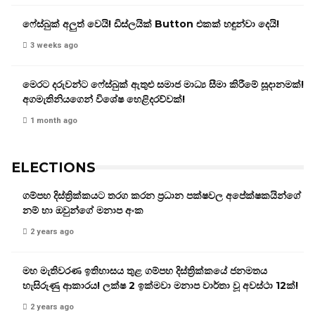
ෆේස්බුක් අලුත් වෙයි! ඩිස්ලයික් Button එකක් හඳුන්වා දෙයි!
3 weeks ago
මෙරට දරුවන්ට ෆේස්බුක් ඇතුළු සමාජ මාධ්‍ය සීමා කිරීමේ සූදානමක්!
අගමැතිනියගෙන් විශේෂ හෙළිදරව්වක්!
1 month ago
ELECTIONS
ගම්පහ දිස්ත්‍රික්කයට තරග කරන ප්‍රධාන පක්ෂවල අපේක්ෂකයින්ගේ
නම් හා ඔවුන්ගේ මනාප අංක
2 years ago
මහ මැතිවරණ ඉතිහාසය තුළ ගම්පහ දිස්ත්‍රික්කයේ ජනමතය
හැසිරුණු ආකාරය! ලක්ෂ 2 ඉක්මවා මනාප වාර්තා වූ අවස්ථා 12ක්!
2 years ago