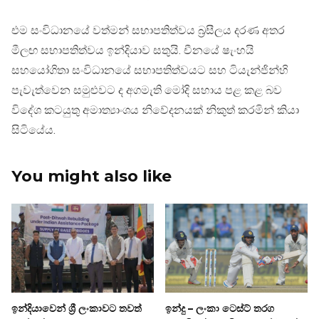
එම සංවිධානයේ වත්මන් සභාපතිත්වය බ්‍රසීලය දරණ අතර
මීලඟ සභාපතිත්වය ඉන්දියාව සතුයි. චීනයේ ෂැංහයි
සහයෝගිතා සංවිධානයේ සභාපතිත්වයට සහ ටියැන්ජින්හි
පැවැත්වෙන සමුළුවට ද අගමැති මෝදි සහාය පළ කළ බව
විදේශ කටයුතු අමාත්‍යාංශය නිවේදනයක් නිකුත් කරමින් කියා
සිටියේය.
You might also like
ඉන්දියාවෙන් ශ්‍රී ලංකාවට තවත්
ඉන්දු – ලංකා ටෙස්ට් තරග