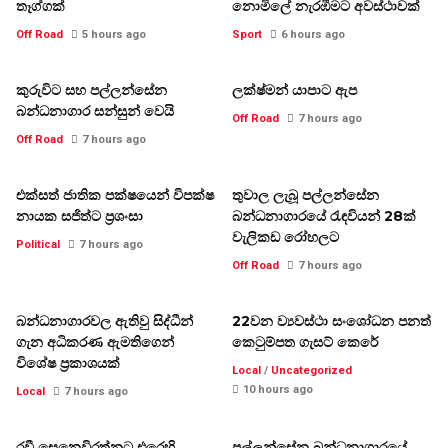
තෑග්ගක්
නොමිලේ නැරඹීමට අවස්ථාවක්
Off Road
5 hours ago
Sport
6 hours ago
කුරුවිට සහ පල්ලන්සේන
ලක්ෂ්මන් යාපාට ඇප
බන්ධනාගාර සන්සුන් වෙයි
Off Road
7 hours ago
Off Road
7 hours ago
එක්සත් ජාතික පක්ෂයෙන් විපක්ෂ
තුවාල ලැබූ පල්ලන්සේන
නායක සජිත්ට ප්‍රශංසා
බන්ධනාගාරයේ රැඳවියන් 28ක්
වැලිකඩ රෝහලට
Political
7 hours ago
Off Road
7 hours ago
බන්ධනාගාරවල ඇතිවු සිද්ධීන්
22වන ව්‍යවස්ථා සංශෝධන පනත්
ගැන අධිකරණ ඇමතිගෙන්
කෙටුම්පත ගැසට් කෙරේ
විශේෂ ප්‍රකාශයක්
Local
/
Uncategorized
10 hours ago
Local
7 hours ago
රවී සෙනෙවිරත්නට එරෙහි
පල්ලන්සේන බන්ධනාගාරයේ