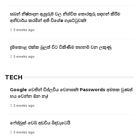
සබන් නිෂ්පාදන ඇසුරුම් වල නිශ්චිත තොරතුරු සඳහන් කිරීම
අනිවාර්ය කරමින් අති විශේෂ ගැසට්ටුවක්!
3 weeks ago
දුම්කොළ එක්ක බුලත් විට විකිණීම තහනම් වන ලකුණු
3 weeks ago
TECH
Google වෙතින් විප්ලවීය වෙනසක්! Passwords අමතක වුණත්
භය වෙන්න ඕන නෑ!
2 weeks ago
ෆේස්බුක් වෙබ් අඩවිය බිඳවැටෙයි
3 weeks ago