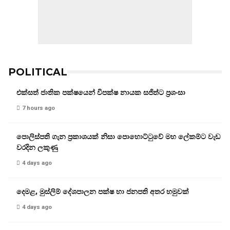
POLITICAL
එක්සත් ජාතික පක්ෂයෙන් විපක්ෂ නායක සජිත්ට ප්‍රශංසා
7 hours ago
පොලිස්පති ගැන ප්‍රකාශයක් නිසා පොහොට්ටුවේ මහ ලේකම්ට වැඩ
වරදින ලකුණු
4 days ago
දෙමළ, මුස්ලිම් දේශපාලන පක්ෂ හා ජනපති අතර හමුවක්
4 days ago