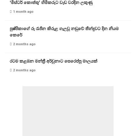
‘මිස්ටර් කොත්තු’ හිමිකරුට වැඩ වරදින ලකුණු
1 month ago
පුෂ්පිකාගේ රූ රැජින කිරුළ ගැලවූ නඩුවේ තීන්දුවට දින නියම
කෙරේ
2 months ago
රටම කළඹන මන්ත්‍රී අර්චුනාට සෙරෙප්පු මාලයක්
2 months ago