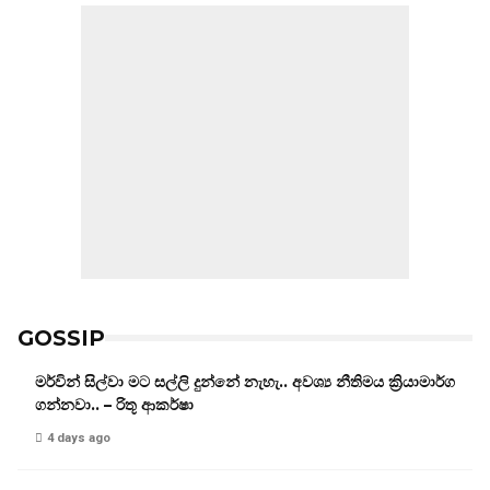
GOSSIP
මර්වින් සිල්වා මට සල්ලි දුන්නේ නැහැ.. අවශ්‍ය නීතිමය ක්‍රියාමාර්ග
ගන්නවා.. – රිතූ ආකර්ෂා
4 days ago