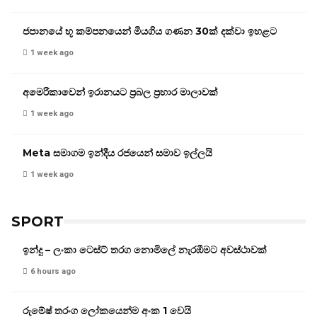
ජපානයේ භූ කම්පනයෙන් මියගිය ගණන 30ක් දක්වා ඉහළට
1 week ago
අමෙරිකාවෙන් ඉරානයට ප්‍රබල ප්‍රහාර මාලාවක්
1 week ago
Meta සමාගම ඉන්දීය රජයෙන් සමාව ඉල්ලයි
1 week ago
SPORT
ඉන්දු – ලංකා ටෙස්ට් තරග නොමිලේ නැරඹීමට අවස්ථාවක්
6 hours ago
රුමේෂ් තරංග ලෝකයෙන්ම අංක 1 වෙයි