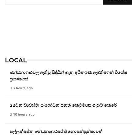
LOCAL
බන්ධනාගාරවල ඇතිවු සිද්ධීන් ගැන අධිකරණ ඇමතිගෙන් විශේෂ
ප්‍රකාශයක්
7 hours ago
22වන ව්‍යවස්ථා සංශෝධන පනත් කෙටුම්පත ගැසට් කෙරේ
10 hours ago
පල්ලන්සේන බන්ධනාගාරයේත් නොසන්සුන්තාවක්