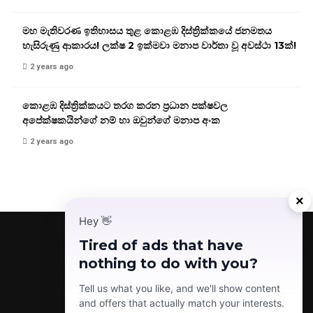
මහ මැතිවරණ ඉතිහාසය තුළ කොළඹ දිස්ත්‍රික්කයේ ජනමතය
හැසිරුණු ආකාරය! ලක්ෂ 2 ඉක්මවා මනාප වාර්තා වූ අවස්ථා 13ක්!
2 years ago
කොළඹ දිස්ත්‍රික්කයට තරග කරන ප්‍රධාන පක්ෂවල
අපේක්ෂකයින්ගේ නම් හා ඔවුන්ගේ මනාප අංක
2 years ago
×
Hey
👋
Tired of ads that have
nothing to do with you?
Facebook
Telegram
Instagram
TikTok
YouTube
Tell us what you like, and we'll show content
and offers that actually match your interests.