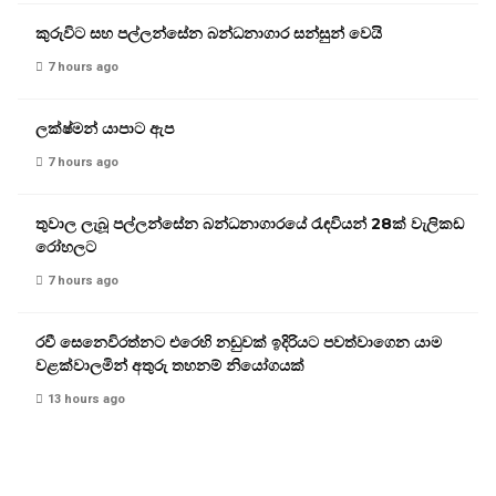
කුරුවිට සහ පල්ලන්සේන බන්ධනාගාර සන්සුන් වෙයි
7 hours ago
ලක්ෂ්මන් යාපාට ඇප
7 hours ago
තුවාල ලැබූ පල්ලන්සේන බන්ධනාගාරයේ රැඳවියන් 28ක් වැලිකඩ
රෝහලට
7 hours ago
රවී සෙනෙවිරත්නට එරෙහි නඩුවක් ඉදිරියට පවත්වාගෙන යාම
වළක්වාලමින් අතුරු තහනම් නියෝගයක්
13 hours ago