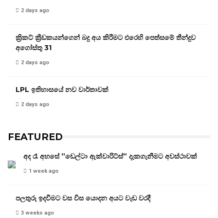
2 days ago
ක්‍රිකට් ක්‍රීඩකයන්ගෙන් බදු අය කිරීමට එරෙහි පෙත්සමේ තීන්දුව
අගෝස්තු 31
2 days ago
LPL ඉතිහාසයේ නව වාර්තාවක්
2 days ago
FEATURED
අද රෑ අහසේ ”ඩෙල්ටා ඇක්වාරිට්ස්” දැකගැනීමට අවස්ථාවක්
1 week ago
පලතුරු ඉදවීමට වස විස යොදන අයට වැඩ වරදී
3 weeks ago