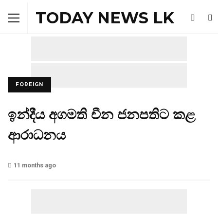
TODAY NEWS LK
FOREIGN
ඉන්දීය අගමති චීන ජනපතිට කළ
ආරාධනය
11 months ago