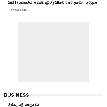
2029දී අධිකරණ ඇමතිව අවුරුදු 25කට හිරේ දානවා – අර්චුනා
2 weeks ago
BUSINESS
රුපියල යළි සෙලවෙයි