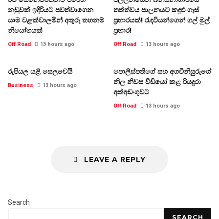
නඩුවක් ඉදිරියට පවත්වාගෙන
තත්ත්වය පාලනයට කඳුළු ගෑස්
යාම වළක්වාලමින් අතුරු තහනම්
ප්‍රහාරයක්! රැඳවියන්ගෙන් ගල් මුල්
නියෝගයක්
ප්‍රහාර!
Off Road
13 hours ago
Off Road
13 hours ago
රුපියල යළි සෙලවෙයි
පොලිස්පතිගේ සහ අගවිනිසුරුගේ
නිල නිවස වීඩියෝ කළ රියදුරා
Business
13 hours ago
අත්අඩංගුවට
Off Road
13 hours ago
LEAVE A REPLY
Search
SEARCH