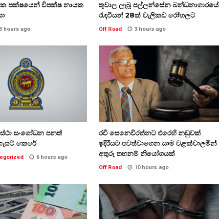
තික පක්ෂයෙන් විපක්ෂ නායක
තුවාල ලැබූ පල්ලන්සේන බන්ධනාගාරයේ
සා
රැඳවියන් 28ක් වැලිකඩ රෝහලට
3 hours ago
Off Road
3 hours ago
වස්ථා සංශෝධන පනත්
රවී සෙනෙවිරත්නට එරෙහි නඩුවක්
ගැසට් කෙරේ
ඉදිරියට පවත්වාගෙන යාම වළක්වාලමින්
අතුරු තහනම් නියෝගයක්
egorized
6 hours ago
Off Road
10 hours ago