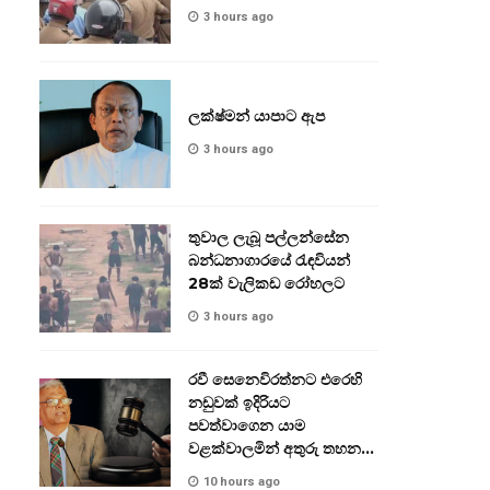
3 hours ago
ලක්ෂ්මන් යාපාට ඇප
3 hours ago
තුවාල ලැබූ පල්ලන්සේන
බන්ධනාගාරයේ රැඳවියන්
28ක් වැලිකඩ රෝහලට
3 hours ago
රවී සෙනෙවිරත්නට එරෙහි
නඩුවක් ඉදිරියට
පවත්වාගෙන යාම
වළක්වාලමින් අතුරු තහනම්
නියෝගයක්
10 hours ago