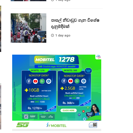
පාසල් නිවාඩුව ගැන විශේෂ
දැනුම්දීමක්
1 day ago