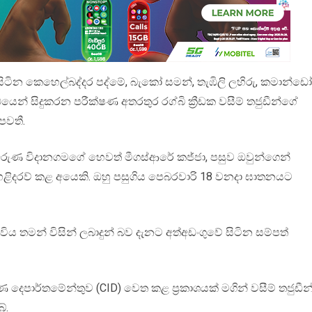
 සිටින කෙහෙල්බද්දර පද්මේ, බැකෝ සමන්, තැඹිලි ලහිරු, කමාන්ඩෝ
ෙන් සිදුකරන පරීක්ෂණ අතරතුර රග්බි ක්‍රීඩක වසීම් තජුඩීන්ගේ
පවතී.
ුණ විදානගමගේ හෙවත් මීගස්ආරේ කජ්ජා, පසුව ඔවුන්ගෙන්
ු හෙළිදරව් කළ අයෙකි. ඔහු පසුගිය පෙබරවාරි 18 වනදා ඝාතනයට
ිය තමන් විසින් ලබාදුන් බව දැනට අත්අඩංගුවේ සිටින සම්පත්
 දෙපාර්තමේන්තුව (CID) වෙත කළ ප්‍රකාශයක් මගින් වසීම් තජුඩීන
ේ.