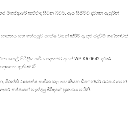
තර මීගස්ආරේ කජ්ජාද සිටින බවට, ඇය සීසීටීවී දර්ශන ඇසුරින්
ගේ ඝාතනය සහ ඉන්පසුව සාක්ෂි වසන් කිරීම් ඇතුළු සිදුවීම් ගණනාවක
ර්තා කළේ, සිරිලිය සවිය පදනමට අයත් WP KA 0642 දරණ
යොදාගෙන ඇති බවයි.
, ශිරන්ති රාජපක්ෂ භාවිත කළ බව කියන ඩිෆෙන්ඩර් රථයේ ගමන්
ආරේ කජ්ජාගේ වැන්දඹු බිරිඳගේ ප්‍රකාශය මගිනි.