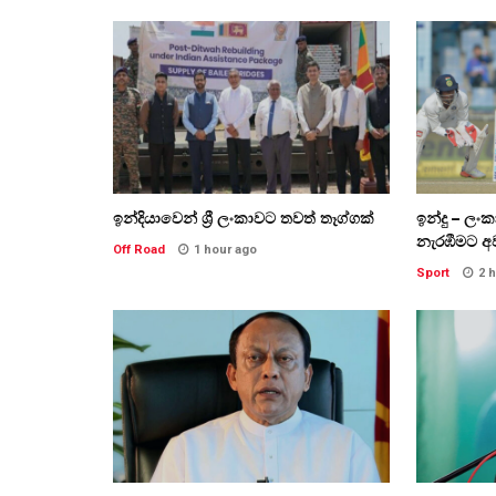
ඉන්දියාවෙන් ශ්‍රී ලංකාවට තවත් තෑග්ගක්
ඉන්දු – ලං
නැරඹීමට අ
Off Road
1 hour ago
Sport
2 