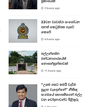
ප්‍රකාශයක්
3 hours ago
22වන ව්‍යවස්ථා සංශෝධන
පනත් කෙටුම්පත ගැසට්
්
කෙරේ
6 hours ago
පල්ලන්සේන
බන්ධනාගාරයේත්
නොසන්සුන්තාවක්
11 hours ago
“උසම ගසට තමයි වැඩිම
සුළඟ වැදෙන්නේ” නීතිඥ
සංගමයේ සභාපතිගෙන් එල්ල
වන චෝදනාවන්ට පිළිතුරු
1 day ago