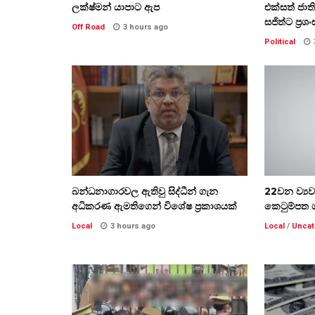
ලක්ෂ්මන් යාපාට ඇප
එක්සත් ජා
සජිත්ට ප්‍රශං
Off Road
3 hours ago
Political
බන්ධනාගාරවල ඇතිවු සිද්ධීන් ගැන
22වන ව්‍ය
අධිකරණ ඇමතිගෙන් විශේෂ ප්‍රකාශයක්
කෙටුම්පත 
Local
3 hours ago
Local
/
Uncat