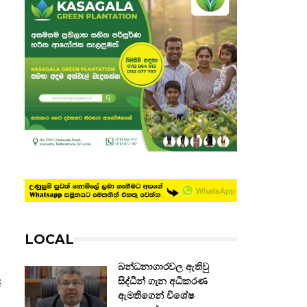
LOCAL
බන්ධනාගාරවල ඇතිවු
සිද්ධීන් ගැන අධිකරණ
්
ඇමතිගෙන් විශේෂ