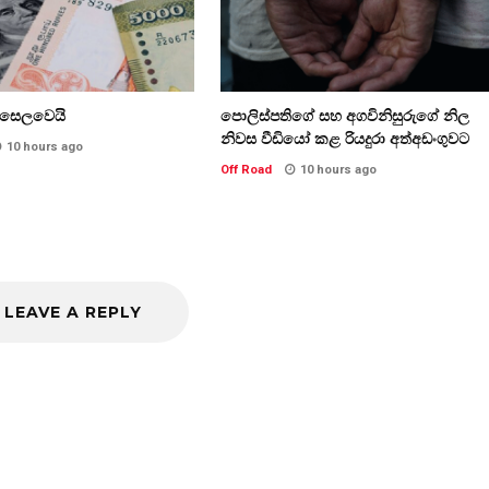
ි සෙලවෙයි
පොලිස්පතිගේ සහ අගවිනිසුරුගේ නිල
නිවස වීඩියෝ කළ රියදුරා අත්අඩංගුවට
10 hours ago
Off Road
10 hours ago
LEAVE A REPLY