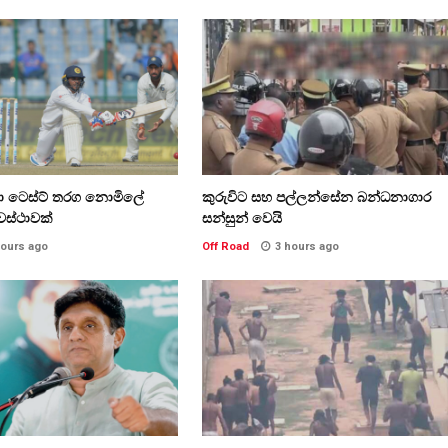
කා ටෙස්ට් තරග නොමිලේ
කුරුවිට සහ පල්ලන්සේන බන්ධනාගාර
වස්ථාවක්
සන්සුන් වෙයි
hours ago
Off Road
3 hours ago