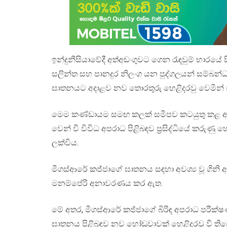
ඉන්දුනීසියාවේදී අත්අඩංගුවට ගෙන රැඳවුම් භාරයේ
සලින්ත සහ පානදුර නිලංග යන පුද්ගලයන් සම්බන්ධය
ඝාතනයට අදාළව නව තොරතුරු හෙළිදරවු වෙමින් 
මෙම කණ්ඩායම සමඟ කලක් සමීපව කටයුතු කළ අර
වෙන් වී විවිධ අපරාධ පිළිබඳව ප්‍රසිද්ධියේ කරුණ
ලක්විය.
මීගස්ආරේ කජ්ජාගේ ඝාතනය සඳහා අවශ්‍ය වූ ගිනි අව
මනම්පේරි අනාවරණය කර ඇත.
මේ අතර, මීගස්ආරේ කජ්ජාගේ බිරිඳ අපරාධ පරීක්ෂණ
ඝාතනය පිළිබඳව නව හෝඩුවාවක් හෙළිදරවු වී තිබ