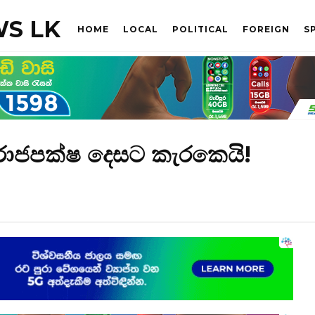
S LK
HOME
LOCAL
POLITICAL
FOREIGN
S
 රාජපක්ෂ දෙසට කැරකෙයි!