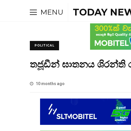
TODAY NEW
MENU
POLITICAL
තජූඩීන් ඝාතනය ශිරන්ති
10 months ago