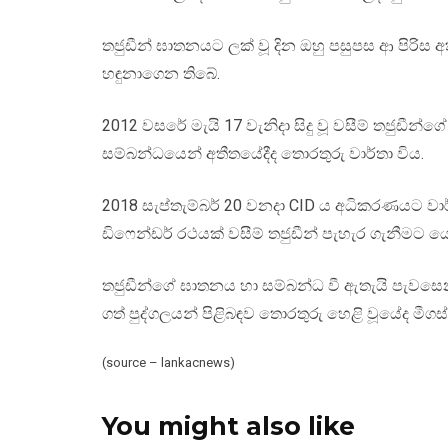
තජුඩීන් ඝාතනයට ලක් වූ දින ඔහු පසුපස ආ පිරිස අ
හඳුනාගෙන තිබේ.
2012 වසරේ මැයි 17 වැනිදා සිදු වූ වසීම් තජුඩීන්
සම්බන්ධයෙන් අතීතයේදීද තොරතුරු වාර්තා විය.
2018 සැප්තැම්බර් 20 වනදා CID ය අධිකරණයට වා
ඩිෆෙන්ඩර් රථයක් වසීම් තජුඩීන් පැහැර ගැනීමට 
තජුඩීන්ගේ ඝාතනය හා සම්බන්ධ වී ඇතැයි පැවසෙන
ගත් පුද්ගලයන් පිළිබඳව තොරතුරු හෙළි වූයේද මීගස්
(source – lankacnews)
You might also like