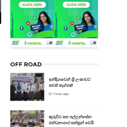
OFF ROAD
ඉන්දියාවෙන් ශ්‍රී ලංකාවට
තවත් තෑග්ගක්
1 hour ago
කුරුවිට සහ පල්ලන්සේන
බන්ධනාගාර සන්සුන් වෙයි