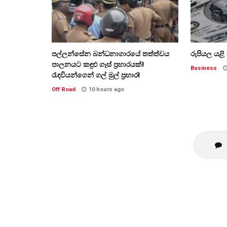
පල්ලන්සේන බන්ධනාගාරයේ තත්ත්වය
රුපියල යළ
පාලනයට කඳුළු ගෑස් ප්‍රහාරයක්!
Business
රැඳවියන්ගෙන් ගල් මුල් ප්‍රහාර!
Off Road
10 hours ago