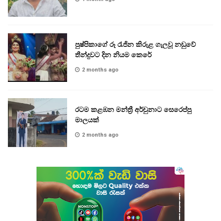
පුෂ්පිකාගේ රූ රැජින කිරුළ ගැලවූ නඩුවේ
තීන්දුවට දින නියම කෙරේ
2 months ago
රටම කළඹන මන්ත්‍රී අර්චුනාට සෙරෙප්පු
මාලයක්
2 months ago