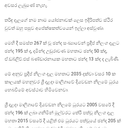
අවසර ලැබුණේ නැහැ.
තරිඳු දෑලගේ නම නාම යෝජනාවක් ලෙස ඉදිරිපත්ව ස්ථිර
වුවත් ඔහු පසුව අපේක්ෂකත්වයෙන් ඉල්ලා අස්වුණා.
මෙහි දී සමස්ත 267 ක් වූ ඡන්ද සංඛ්‍යාවෙන් ප්‍රදීප් නිලංග දෑලට
ඡන්ද 195 ක් ද, දමින්ද උඩුරාවණ මහතාට ඡන්ද 50 ක්ද,
ඒ.ඩබ්ලිව්.එස් බණ්ඩාරනායක මහතාට ඡන්ද 13 ක්ද ද ලැබිණි.
මේ අනුව ප්‍රදීප් නිලංග දෑල මහතාට 2035 දක්වා වසර 10 ක
කාලයක් මහනුවර ශ්‍රී දළදා මාලිගාවේ දියවඩන නිලමේ ධුරය
හෙබවීමේ අවස්ථාව හිමිවෙනවා.
ශ්‍රී දළදා මාලිගාවේ දියවඩන නිලමේ ධුරයට 2005 වසරේ දී
ඡන්ද 196 ක් ලබා ගනිමින් මුල්වරට තේරී පත්වූ නිලංග දෑල
මහතා 2015 වසරේ දී යළිත් එම ධුරයට පත්වූයේ ඡන්ද 205 ක්