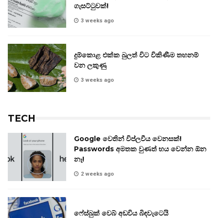
ගැසට්ටුවක්!
3 weeks ago
දුම්කොළ එක්ක බුලත් විට විකිණීම තහනම්
වන ලකුණු
3 weeks ago
TECH
Google වෙතින් විප්ලවීය වෙනසක්!
Passwords අමතක වුණත් භය වෙන්න ඕන
නෑ!
2 weeks ago
ෆේස්බුක් වෙබ් අඩවිය බිඳවැටෙයි