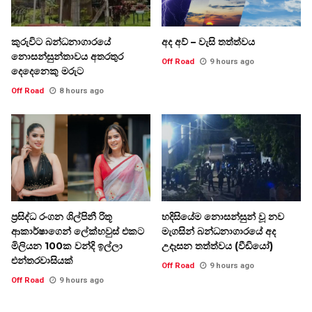
කුරුවිට බන්ධනාගාරයේ
අද අව් – වැසි තත්ත්වය
නොසන්සුන්තාවය අතරතුර
Off Road
9 hours ago
දෙදෙනෙකු මරුට
Off Road
8 hours ago
ප්‍රසිද්ධ රංගන ශිල්පිනී රිතූ
හදිසියේම නොසන්සුන් වූ නව
ආකාර්ෂාගෙන් ලේක්හවුස් එකට
මැගසින් බන්ධනාගාරයේ අද
මිලියන 100ක වන්දි ඉල්ලා
උදෑසන තත්ත්වය (වීඩියෝ)
එන්තරවාසියක්
Off Road
9 hours ago
Off Road
9 hours ago