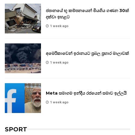
ජපානයේ භූ කම්පනයෙන් මියගිය ගණන 30ක්
දක්වා ඉහළට
1 week ago
අමෙරිකාවෙන් ඉරානයට ප්‍රබල ප්‍රහාර මාලාවක්
1 week ago
Meta සමාගම ඉන්දීය රජයෙන් සමාව ඉල්ලයි
1 week ago
SPORT