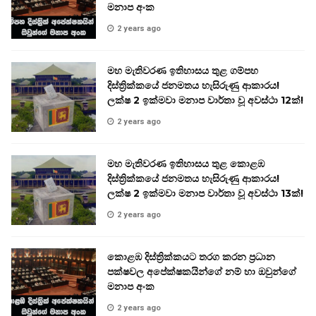
මනාප අංක
2 years ago
මහ මැතිවරණ ඉතිහාසය තුළ ගම්පහ
දිස්ත්‍රික්කයේ ජනමතය හැසිරුණු ආකාරය!
ලක්ෂ 2 ඉක්මවා මනාප වාර්තා වූ අවස්ථා 12ක්!
2 years ago
මහ මැතිවරණ ඉතිහාසය තුළ කොළඹ
දිස්ත්‍රික්කයේ ජනමතය හැසිරුණු ආකාරය!
ලක්ෂ 2 ඉක්මවා මනාප වාර්තා වූ අවස්ථා 13ක්!
2 years ago
කොළඹ දිස්ත්‍රික්කයට තරග කරන ප්‍රධාන
පක්ෂවල අපේක්ෂකයින්ගේ නම් හා ඔවුන්ගේ
මනාප අංක
2 years ago