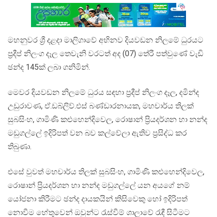
මහනුවර ශ්‍රී දළදා මාලිගාවේ අභිනව දියවඩන නිලමේ ධුරයට
ප්‍රදීප් නිලංග දෑල තෙවැනි වරටත් අද (07) තේරී පත්වුණේ වැඩි
ඡන්ද 145ක් ලබා ගනිමින්.
මෙවර දියවඩන නිලමේ ධුරය සඳහා ප්‍රදීප් නිලංග දෑල, දමින්ද
උඩුරාවණ, ඒ.ඩබ්ලිව්.එස් බණ්ඩාරනායක, මහචාර්ය තිලක්
සුබසිංහ, ගාමිණි කළුහෙන්දිවෙල, රොෂාන් ප්‍රියදර්ශන හා නන්ද
මඩුගල්ලේ ඉදිරිපත් වන බව කල්වේලා ඇතිව ප්‍රසිද්ධ කර
තිබුණා.
එසේ වුවත් මහචාර්ය තිලක් සුබසිංහ, ගාමිණි කළුහෙන්දිවෙල,
රොෂාන් ප්‍රියදර්ශන හා නන්ද මඩුගල්ලේ යන අයගේ නම්
යෝජනා කිරීමට ඡන්ද දායකයින් කිසිවෙකු හෝ ඉදිරිපත්
නොවීම හේතුවෙන් ඔවුන්ට රැස්වීම් ශාලාවේ රැඳී සිටීමට