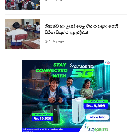
ශිෂ්‍යත්ව හා උසස් පෙළ විභාග සඳහා පෙනී
සිටින සිසුන්ට දැනුම්දීමක්
1 day ago