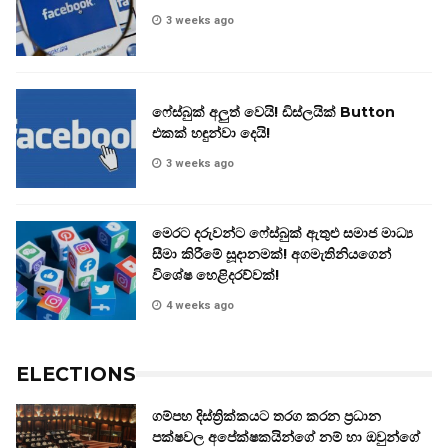
3 weeks ago
ෆේස්බුක් අලුත් වෙයි! ඩිස්ලයික් Button
එකක් හඳුන්වා දෙයි!
3 weeks ago
මෙරට දරුවන්ට ෆේස්බුක් ඇතුළු සමාජ මාධ්‍ය
සීමා කිරීමේ සූදානමක්! අගමැතිනියගෙන්
විශේෂ හෙළිදරව්වක්!
4 weeks ago
ELECTIONS
ගම්පහ දිස්ත්‍රික්කයට තරග කරන ප්‍රධාන
පක්ෂවල අපේක්ෂකයින්ගේ නම් හා ඔවුන්ගේ