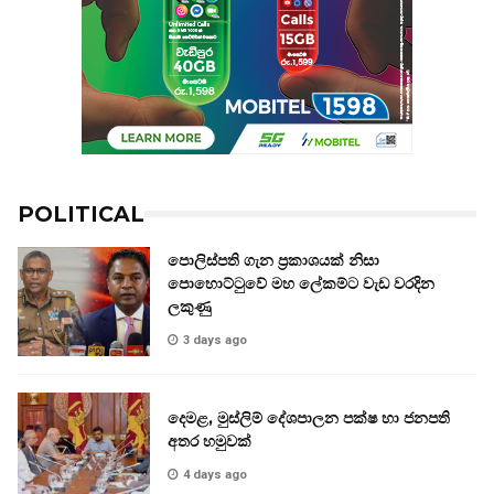
POLITICAL
පොලිස්පති ගැන ප්‍රකාශයක් නිසා
පොහොට්ටුවේ මහ ලේකම්ට වැඩ වරදින
ලකුණු
3 days ago
දෙමළ, මුස්ලිම් දේශපාලන පක්ෂ හා ජනපති
අතර හමුවක්
4 days ago