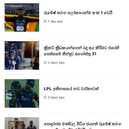
රුමේෂ් තරංග ලෝකයෙන්ම අංක 1 වෙයි
1 day ago
ක්‍රිකට් ක්‍රීඩකයන්ගෙන් බදු අය කිරීමට එරෙහි
පෙත්සමේ තීන්දුව අගෝස්තු 31
2 days ago
LPL ඉතිහාසයේ නව වාර්තාවක්
2 days ago
පොදුරාජ්‍ය මණ්ඩල පිටිය ජයගත් රුමේෂ් තරංග