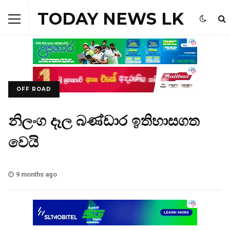
TODAY NEWS LK
OFF ROAD
නිලංග දෑල බණ්ඩාර ඉතිහාසගත
වෙයි
9 months ago