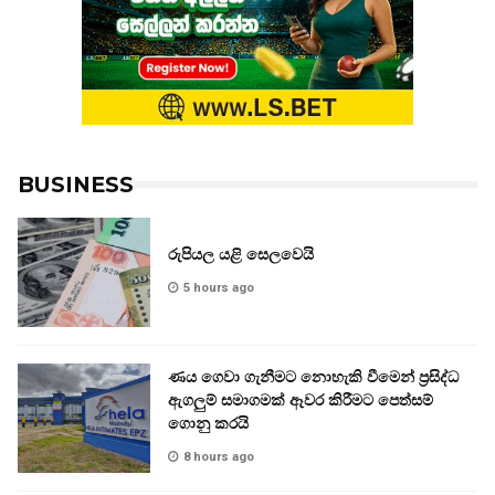
BUSINESS
රුපියල යළි සෙලවෙයි
5 hours ago
ණය ගෙවා ගැනීමට නොහැකි වීමෙන් ප්‍රසිද්ධ
ඇගලුම් සමාගමක් ඈවර කිරීමට පෙත්සම්
ගොනු කරයි
8 hours ago