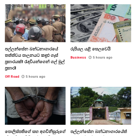
පල්ලන්සේන බන්ධනාගාරයේ
රුපියල යළි සෙලවෙයි
තත්ත්වය පාලනයට කඳුළු ගෑස්
Business
5 hours ago
ප්‍රහාරයක්! රැඳවියන්ගෙන් ගල් මුල්
ප්‍රහාර!
Off Road
5 hours ago
පොලිස්පතිගේ සහ අගවිනිසුරුගේ
පල්ලන්සේන බන්ධනාගාරයේත්