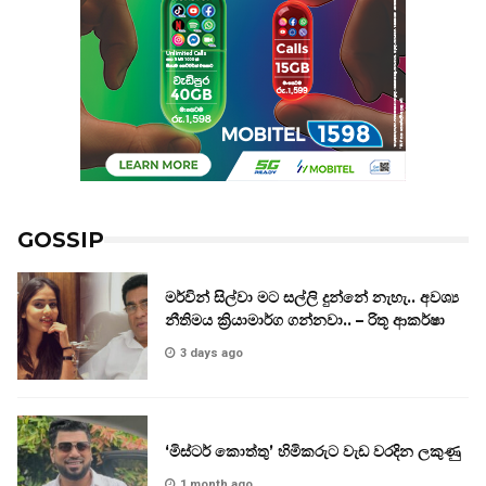
GOSSIP
මර්වින් සිල්වා මට සල්ලි දුන්නේ නැහැ.. අවශ්‍ය
නීතිමය ක්‍රියාමාර්ග ගන්නවා.. – රිතූ ආකර්ෂා
3 days ago
‘මිස්ටර් කොත්තු’ හිමිකරුට වැඩ වරදින ලකුණු
1 month ago