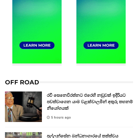
OFF ROAD
රවී සෙනෙවිරත්නට එරෙහි නඩුවක් ඉදිරියට
පවත්වාගෙන යාම වළක්වාලමින් අතුරු තහනම්
නියෝගයක්
5 hours ago
පල්ලන්සේන බන්ධනාගාරයේ තත්ත්වය