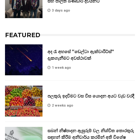
සහ පාලිත බණ්ඩාර දිවයිනට
3 days ago
FEATURED
අද රෑ අහසේ ”ඩෙල්ටා ඇක්වාරිට්ස්”
දැකගැනීමට අවස්ථාවක්
1 week ago
පලතුරු ඉදවීමට වස විස යොදන අයට වැඩ වරදී
2 weeks ago
සබන් නිෂ්පාදන ඇසුරුම් වල නිශ්චිත තොරතුරු
සඳහන් කිරීම අනිවාර්ය කරමින් අති විශේෂ