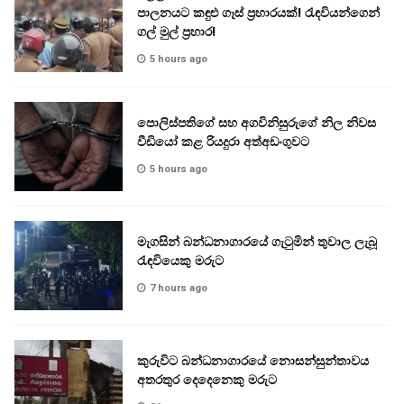
පාලනයට කඳුළු ගෑස් ප්‍රහාරයක්! රැඳවියන්ගෙන්
ගල් මුල් ප්‍රහාර!
5 hours ago
පොලිස්පතිගේ සහ අගවිනිසුරුගේ නිල නිවස
වීඩියෝ කළ රියදුරා අත්අඩංගුවට
5 hours ago
මැගසින් බන්ධනාගාරයේ ගැටුමින් තුවාල ලැබූ
රැඳවියෙකු මරුට
7 hours ago
කුරුවිට බන්ධනාගාරයේ නොසන්සුන්තාවය
අතරතුර දෙදෙනෙකු මරුට