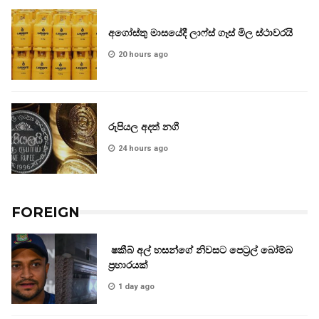
අගෝස්තු මාසයේදී ලාෆ්ස් ගෑස් මිල ස්ථාවරයි
20 hours ago
රුපියල අදත් නගී
24 hours ago
FOREIGN
ෂකීබ් අල් හසන්ගේ නිවසට පෙට්‍රල් බෝම්බ
ප්‍රහාරයක්
1 day ago