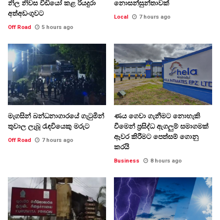
නිල නිවස වීඩියෝ කළ රියදුරා
නොසන්සුන්තාවක්
අත්අඩංගුවට
Local
7 hours ago
Off Road
5 hours ago
මැගසින් බන්ධනාගාරයේ ගැටුමින්
ණය ගෙවා ගැනීමට නොහැකි
තුවාල ලැබූ රැඳවියෙකු මරුට
වීමෙන් ප්‍රසිද්ධ ඇගලුම් සමාගමක්
ඈවර කිරීමට පෙත්සම් ගොනු
Off Road
7 hours ago
කරයි
Business
8 hours ago