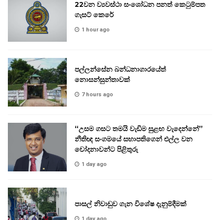
22වන ව්‍යවස්ථා සංශෝධන පනත් කෙටුම්පත
ගැසට් කෙරේ
1 hour ago
පල්ලන්සේන බන්ධනාගාරයේත්
නොසන්සුන්තාවක්
7 hours ago
“උසම ගසට තමයි වැඩිම සුළඟ වැදෙන්නේ”
නීතිඥ සංගමයේ සභාපතිගෙන් එල්ල වන
චෝදනාවන්ට පිළිතුරු
1 day ago
පාසල් නිවාඩුව ගැන විශේෂ දැනුම්දීමක්
1 day ago