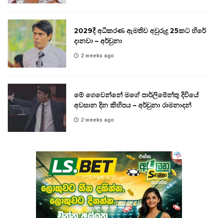
2029දී අධිකරණ ඇමතිව අවුරුදු 25කට හිරේ
දානවා – අර්චුනා
2 weeks ago
මේ ගෙවෙන්නේ මගේ පාර්ලිමේන්තු දිවියේ
අවසාන දින කිහිපය – අර්චුනා රාමනාදන්
2 weeks ago