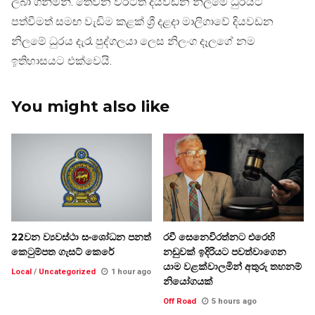
ලබා ගනිමිනි. තෙවන වරටත් දියවඩන නිලමේ ධුරයට
පත්වීමත් සමඟ වැඩිම කළක් ශ්‍රී දළදා මාලිගාවේ දියවඩන
නිලමේ ධුරය දැරෑ පුද්ගලයා ලෙස නිලංග දෑලගේ නම
ඉතිහාසයට එක්වෙයි.
You might also like
22වන ව්‍යවස්ථා සංශෝධන පනත්
රවී සෙනෙවිරත්නට එරෙහි
කෙටුම්පත ගැසට් කෙරේ
නඩුවක් ඉදිරියට පවත්වාගෙන
යාම වළක්වාලමින් අතුරු තහනම්
Local
/
Uncategorized
1 hour ago
නියෝගයක්
Off Road
5 hours ago