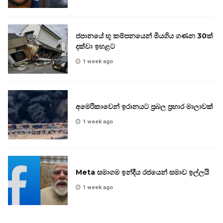
ජපානයේ භූ කම්පනයෙන් මියගිය ගණන 30ක්
දක්වා ඉහළට
1 week ago
අමෙරිකාවෙන් ඉරානයට ප්‍රබල ප්‍රහාර මාලාවක්
1 week ago
Meta සමාගම ඉන්දීය රජයෙන් සමාව ඉල්ලයි
1 week ago