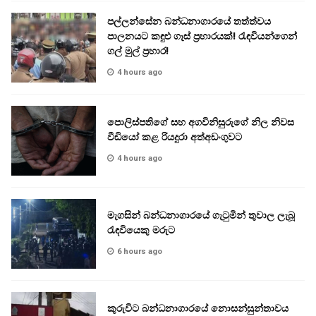
පල්ලන්සේන බන්ධනාගාරයේ තත්ත්වය
පාලනයට කඳුළු ගෑස් ප්‍රහාරයක්! රැඳවියන්ගෙන්
ගල් මුල් ප්‍රහාර!
4 hours ago
පොලිස්පතිගේ සහ අගවිනිසුරුගේ නිල නිවස
වීඩියෝ කළ රියදුරා අත්අඩංගුවට
4 hours ago
මැගසින් බන්ධනාගාරයේ ගැටුමින් තුවාල ලැබූ
රැඳවියෙකු මරුට
6 hours ago
කුරුවිට බන්ධනාගාරයේ නොසන්සුන්තාවය