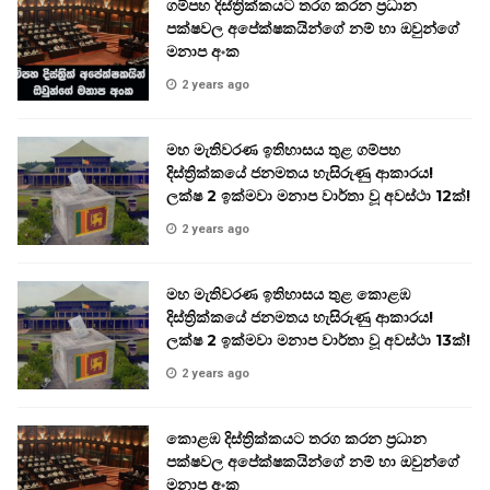
ගම්පහ දිස්ත්‍රික්කයට තරග කරන ප්‍රධාන
පක්ෂවල අපේක්ෂකයින්ගේ නම් හා ඔවුන්ගේ
මනාප අංක
2 years ago
මහ මැතිවරණ ඉතිහාසය තුළ ගම්පහ
දිස්ත්‍රික්කයේ ජනමතය හැසිරුණු ආකාරය!
ලක්ෂ 2 ඉක්මවා මනාප වාර්තා වූ අවස්ථා 12ක්!
2 years ago
මහ මැතිවරණ ඉතිහාසය තුළ කොළඹ
දිස්ත්‍රික්කයේ ජනමතය හැසිරුණු ආකාරය!
ලක්ෂ 2 ඉක්මවා මනාප වාර්තා වූ අවස්ථා 13ක්!
2 years ago
කොළඹ දිස්ත්‍රික්කයට තරග කරන ප්‍රධාන
පක්ෂවල අපේක්ෂකයින්ගේ නම් හා ඔවුන්ගේ
මනාප අංක