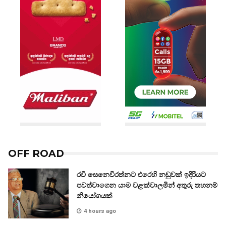
OFF ROAD
රවී සෙනෙවිරත්නට එරෙහි නඩුවක් ඉදිරියට
පවත්වාගෙන යාම වළක්වාලමින් අතුරු තහනම්
නියෝගයක්
4 hours ago