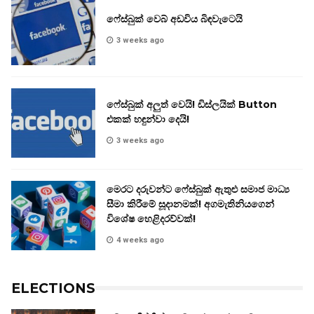
ෆේස්බුක් වෙබ් අඩවිය බිඳවැටෙයි
3 weeks ago
ෆේස්බුක් අලුත් වෙයි! ඩිස්ලයික් Button
එකක් හඳුන්වා දෙයි!
3 weeks ago
මෙරට දරුවන්ට ෆේස්බුක් ඇතුළු සමාජ මාධ්‍ය
සීමා කිරීමේ සූදානමක්! අගමැතිනියගෙන්
විශේෂ හෙළිදරව්වක්!
4 weeks ago
ELECTIONS