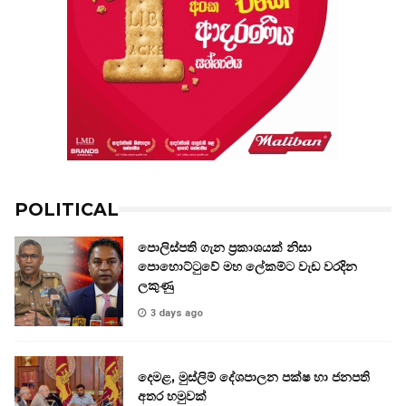
POLITICAL
පොලිස්පති ගැන ප්‍රකාශයක් නිසා
පොහොට්ටුවේ මහ ලේකම්ට වැඩ වරදින
ලකුණු
3 days ago
දෙමළ, මුස්ලිම් දේශපාලන පක්ෂ හා ජනපති
අතර හමුවක්