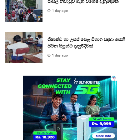
පාසල් නිවාඩුව ගැන විශේෂ දැනුම්දීමක්
1 day ago
ශිෂ්‍යත්ව හා උසස් පෙළ විභාග සඳහා පෙනී
සිටින සිසුන්ට දැනුම්දීමක්
1 day ago