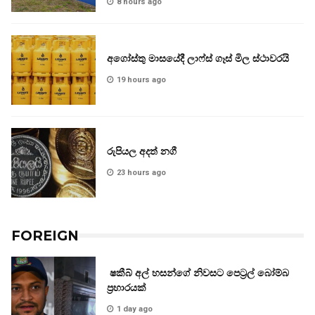
8 hours ago
අගෝස්තු මාසයේදී ලාෆ්ස් ගෑස් මිල ස්ථාවරයි
19 hours ago
රුපියල අදත් නගී
23 hours ago
FOREIGN
ෂකීබ් අල් හසන්ගේ නිවසට පෙට්‍රල් බෝම්බ
ප්‍රහාරයක්
1 day ago