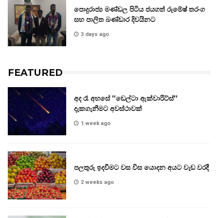
පොදුරාජ්‍ය මණ්ඩල පිටිය ජයගත් රුමේෂ් තරංග
සහ පාලිත බණ්ඩාර දිවයිනට
3 days ago
FEATURED
අද රෑ අහසේ ”ඩෙල්ටා ඇක්වාරිට්ස්”
දැකගැනීමට අවස්ථාවක්
1 week ago
පලතුරු ඉදවීමට වස විස යොදන අයට වැඩ වරදී
2 weeks ago