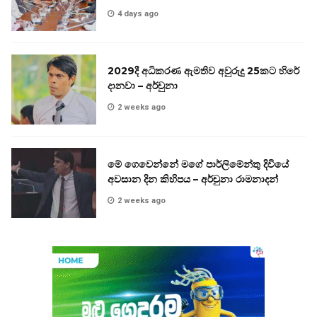
4 days ago
2029දී අධිකරණ ඇමතිව අවුරුදු 25කට හිරේ
දානවා – අර්චුනා
2 weeks ago
මේ ගෙවෙන්නේ මගේ පාර්ලිමේන්තු දිවියේ
අවසාන දින කිහිපය – අර්චුනා රාමනාදන්
2 weeks ago