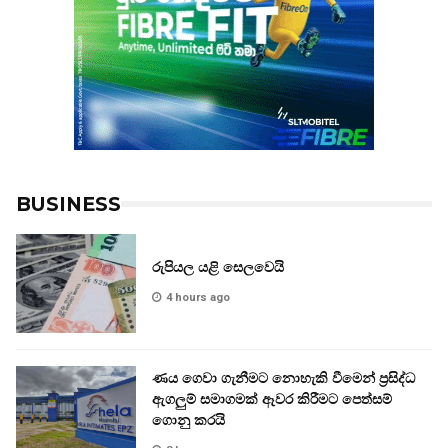
BUSINESS
රුපියල යළි සෙලවෙයි
4 hours ago
ණය ගෙවා ගැනීමට නොහැකි වීමෙන් ප්‍රසිද්ධ
ඇගලුම් සමාගමක් ඈවර කිරීමට පෙත්සම්
ගොනු කරයි