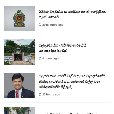
22වන ව්‍යවස්ථා සංශෝධන පනත් කෙටුම්පත
ගැසට් කෙරේ
20 minutes ago
පල්ලන්සේන බන්ධනාගාරයේත්
නොසන්සුන්තාවක්
6 hours ago
“උසම ගසට තමයි වැඩිම සුළඟ වැදෙන්නේ”
නීතිඥ සංගමයේ සභාපතිගෙන් එල්ල වන
චෝදනාවන්ට පිළිතුරු
23 hours ago