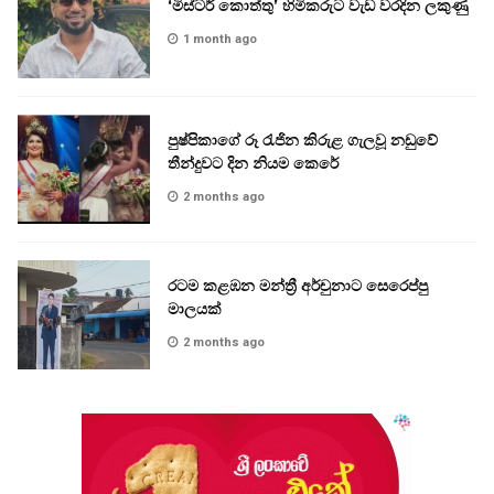
‘මිස්ටර් කොත්තු’ හිමිකරුට වැඩ වරදින ලකුණු
1 month ago
පුෂ්පිකාගේ රූ රැජින කිරුළ ගැලවූ නඩුවේ
තීන්දුවට දින නියම කෙරේ
2 months ago
රටම කළඹන මන්ත්‍රී අර්චුනාට සෙරෙප්පු
මාලයක්
2 months ago