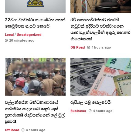
22වන ව්‍යවස්ථා සංශෝධන පනත්
රවී සෙනෙවිරත්නට එරෙහි
කෙටුම්පත ගැසට් කෙරේ
නඩුවක් ඉදිරියට පවත්වාගෙන
යාම වළක්වාලමින් අතුරු තහනම්
Local
/
Uncategorized
නියෝගයක්
20 minutes ago
Off Road
4 hours ago
පල්ලන්සේන බන්ධනාගාරයේ
රුපියල යළි සෙලවෙයි
තත්ත්වය පාලනයට කඳුළු ගෑස්
Business
4 hours ago
ප්‍රහාරයක්! රැඳවියන්ගෙන් ගල් මුල්
ප්‍රහාර!
Off Road
4 hours ago