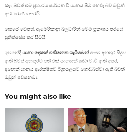
කළ බවත් එම ප්‍රහාරය සාර්ථක වී යානය බිම හෙළූ බව ඔවුන්
අවධාරණය කරයි.
කෙසේ වෙතත්, ඇමෙරිකානු බලධාරීන් මෙම ප්‍රකාශය තරයේ
ප්‍රතික්ෂේප කර සිටියි.
ගුවනේදී
යානා දෙකක් එකිනෙක ගැටීමෙන්
මෙම අනතුර සිදුව
ඇති බවත් අනතුරට පත් එක් යානයක් කඩා වැටී ඇති අතර,
අනෙක් යානය ආරක්ෂිතව ඊශ්‍රායලයට ගොඩබස්වා ඇති බවත්
ඔවුන් පවසනවා.
You might also like