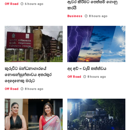
ඈවර කිරීමට පෙත්සම් ගොනු
Off Road
6 hours ago
කරයි
Business
8 hours ago
කුරුවිට බන්ධනාගාරයේ
අද අව් – වැසි තත්ත්වය
නොසන්සුන්තාවය අතරතුර
Off Road
8 hours ago
දෙදෙනෙකු මරුට
Off Road
8 hours ago