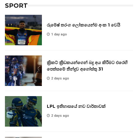
SPORT
රුමේෂ් තරංග ලෝකයෙන්ම අංක 1 වෙයි
1 day ago
ක්‍රිකට් ක්‍රීඩකයන්ගෙන් බදු අය කිරීමට එරෙහි
පෙත්සමේ තීන්දුව අගෝස්තු 31
2 days ago
LPL ඉතිහාසයේ නව වාර්තාවක්
2 days ago