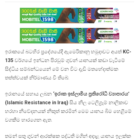
ඉරාකයේ බටහිර ප්‍රදේශයේදී ඇමෙරිකානු හමුදාවට අයත්
KC-
135
වර්ගයේ ඉන්ධන පිරවුම් ගුවන් යානයක් කඩා වැටීමේ
සිද්ධිය සම්බන්ධයෙන් මේ වන විට දැඩි මතභේදාත්මක
තත්ත්වයක් නිර්මාණය වී තිබේ.
ඉරානයේ සහාය ලබන
‘ඉරාක ඉස්ලාමීය ප්‍රතිරෝධී ව්‍යාපාරය’
(Islamic Resistance in Iraq)
සිය නිල ටෙලිග්‍රෑම් නාලිකාව
හරහා නිවේදනයක් නිකුත් කරමින් මෙම යානය බිම හෙළීමේ
වගකීම භාරගෙන ඇත.
තමන් සතු ගුවන් ආරක්ෂක පද්ධති මගින් අදාළ යානය ඉලක්ක