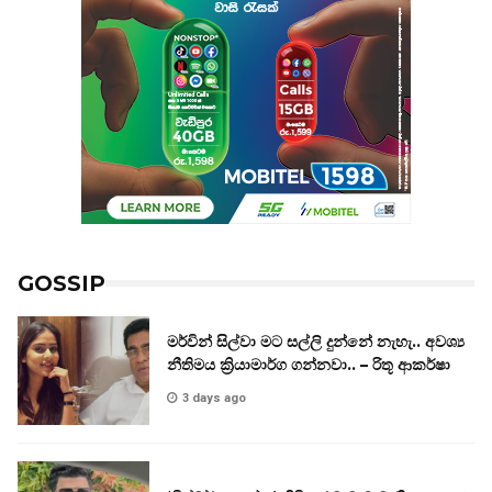
GOSSIP
මර්වින් සිල්වා මට සල්ලි දුන්නේ නැහැ.. අවශ්‍ය
නීතිමය ක්‍රියාමාර්ග ගන්නවා.. – රිතූ ආකර්ෂා
3 days ago