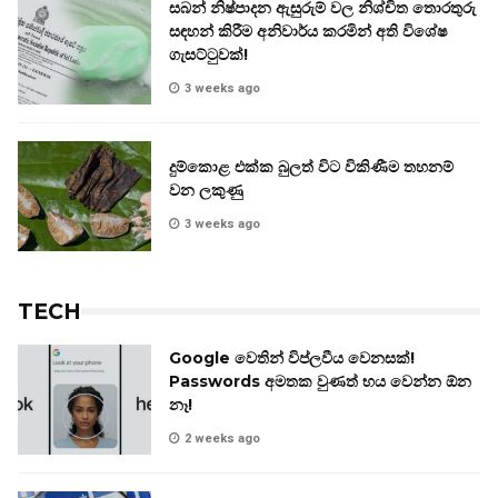
සබන් නිෂ්පාදන ඇසුරුම් වල නිශ්චිත තොරතුරු
සඳහන් කිරීම අනිවාර්ය කරමින් අති විශේෂ
ගැසට්ටුවක්!
3 weeks ago
දුම්කොළ එක්ක බුලත් විට විකිණීම තහනම්
වන ලකුණු
3 weeks ago
TECH
Google වෙතින් විප්ලවීය වෙනසක්!
Passwords අමතක වුණත් භය වෙන්න ඕන
නෑ!
2 weeks ago