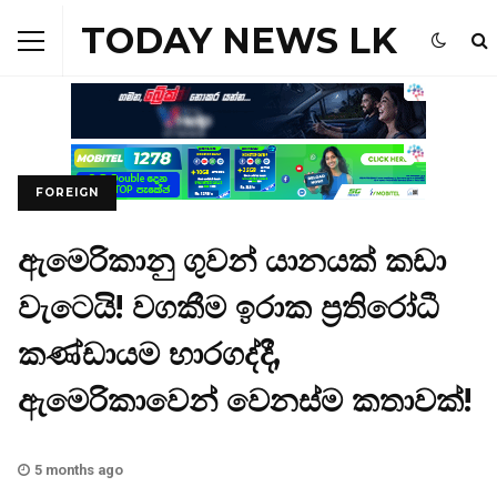
TODAY NEWS LK
FOREIGN
ඇමෙරිකානු ගුවන් යානයක් කඩා
වැටෙයි! වගකීම ඉරාක ප්‍රතිරෝධී
කණ්ඩායම භාරගද්දී,
ඇමෙරිකාවෙන් වෙනස්ම කතාවක්!
5 months ago