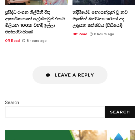
ප්‍රසිද්ධ රංගන ශිල්පිනී රිතූ
හදිසියේම නොසන්සුන් වූ නව
ආකාර්ෂාගෙන් ලේක්හවුස් එකට
මැගසින් බන්ධනාගාරයේ අද
මිලියන 100ක වන්දි ඉල්ලා
උදෑසන තත්ත්වය (වීඩියෝ)
එන්තරවාසියක්
Off Road
8 hours ago
Off Road
8 hours ago
LEAVE A REPLY
Search
SEARCH