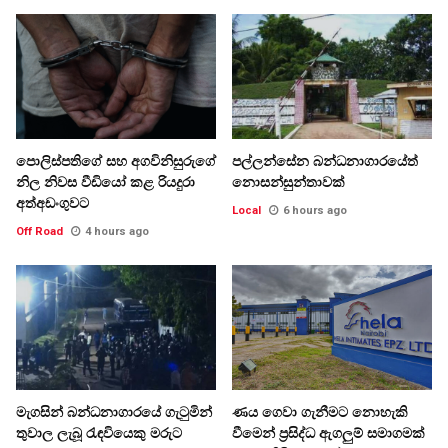
පොලිස්පතිගේ සහ අගවිනිසුරුගේ
පල්ලන්සේන බන්ධනාගාරයේත්
නිල නිවස වීඩියෝ කළ රියදුරා
නොසන්සුන්තාවක්
අත්අඩංගුවට
Local
6 hours ago
Off Road
4 hours ago
මැගසින් බන්ධනාගාරයේ ගැටුමින්
ණය ගෙවා ගැනීමට නොහැකි
තුවාල ලැබූ රැඳවියෙකු මරුට
වීමෙන් ප්‍රසිද්ධ ඇගලුම් සමාගමක්