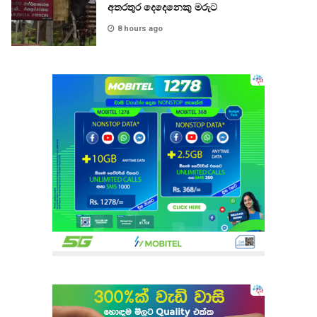
අතරතුර දෙදෙනෙකු මරුට
8 hours ago