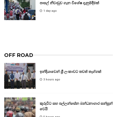
පාසල් නිවාඩුව ගැන විශේෂ දැනුම්දීමක්
1 day ago
OFF ROAD
ඉන්දියාවෙන් ශ්‍රී ලංකාවට තවත් තෑග්ගක්
3 hours ago
කුරුවිට සහ පල්ලන්සේන බන්ධනාගාර සන්සුන්
වෙයි
5 hours ago