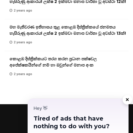
හැසිරුණු ආකාරය! ලක්ෂ 2 ඉක්මවා මනාප වාර්තා වූ අවස්ථා 12ක්!
2 years ago
මහ මැතිවරණ ඉතිහාසය තුළ කොළඹ දිස්ත්‍රික්කයේ ජනමතය
හැසිරුණු ආකාරය! ලක්ෂ 2 ඉක්මවා මනාප වාර්තා වූ අවස්ථා 13ක්!
2 years ago
කොළඹ දිස්ත්‍රික්කයට තරග කරන ප්‍රධාන පක්ෂවල
අපේක්ෂකයින්ගේ නම් හා ඔවුන්ගේ මනාප අංක
2 years ago
×
Hey
👋
Tired of ads that have
nothing to do with you?
Facebook
Telegram
Instagram
TikTok
YouTube