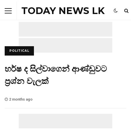
TODAY NEWS LK
POLITICAL
හර්ෂ ද සිල්වාගෙන් ආණ්ඩුවට
ප්‍රශ්න වැලක්
2 months ago