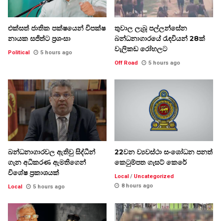
එක්සත් ජාතික පක්ෂයෙන් විපක්ෂ
තුවාල ලැබූ පල්ලන්සේන
නායක සජිත්ට ප්‍රශංසා
බන්ධනාගාරයේ රැඳවියන් 28ක්
වැලිකඩ රෝහලට
Political
5 hours ago
Off Road
5 hours ago
බන්ධනාගාරවල ඇතිවු සිද්ධීන්
22වන ව්‍යවස්ථා සංශෝධන පනත්
ගැන අධිකරණ ඇමතිගෙන්
කෙටුම්පත ගැසට් කෙරේ
විශේෂ ප්‍රකාශයක්
Local
/
Uncategorized
8 hours ago
Local
5 hours ago