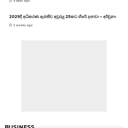
4 days ago
2029දී අධිකරණ ඇමතිව අවුරුදු 25කට හිරේ දානවා – අර්චුනා
2 weeks ago
BUSINESS