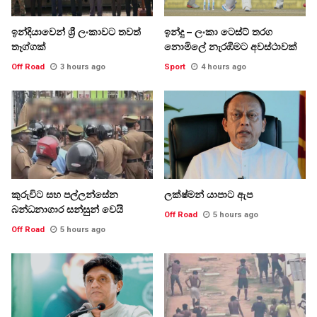
ඉන්දියාවෙන් ශ්‍රී ලංකාවට තවත්
ඉන්දු – ලංකා ටෙස්ට් තරග
තෑග්ගක්
නොමිලේ නැරඹීමට අවස්ථාවක්
Off Road
3 hours ago
Sport
4 hours ago
කුරුවිට සහ පල්ලන්සේන
ලක්ෂ්මන් යාපාට ඇප
බන්ධනාගාර සන්සුන් වෙයි
Off Road
5 hours ago
Off Road
5 hours ago