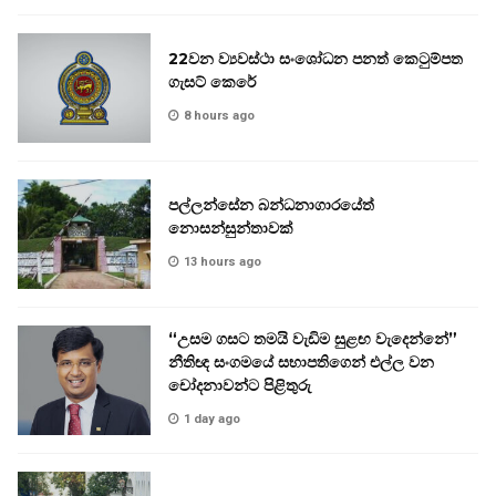
22වන ව්‍යවස්ථා සංශෝධන පනත් කෙටුම්පත
ගැසට් කෙරේ
8 hours ago
පල්ලන්සේන බන්ධනාගාරයේත්
නොසන්සුන්තාවක්
13 hours ago
“උසම ගසට තමයි වැඩිම සුළඟ වැදෙන්නේ”
නීතිඥ සංගමයේ සභාපතිගෙන් එල්ල වන
චෝදනාවන්ට පිළිතුරු
1 day ago