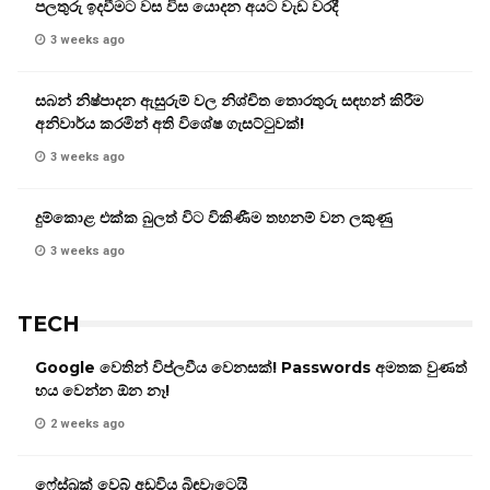
පලතුරු ඉදවීමට වස විස යොදන අයට වැඩ වරදී
3 weeks ago
සබන් නිෂ්පාදන ඇසුරුම් වල නිශ්චිත තොරතුරු සඳහන් කිරීම
අනිවාර්ය කරමින් අති විශේෂ ගැසට්ටුවක්!
3 weeks ago
දුම්කොළ එක්ක බුලත් විට විකිණීම තහනම් වන ලකුණු
3 weeks ago
TECH
Google වෙතින් විප්ලවීය වෙනසක්! Passwords අමතක වුණත්
භය වෙන්න ඕන නෑ!
2 weeks ago
ෆේස්බුක් වෙබ් අඩවිය බිඳවැටෙයි