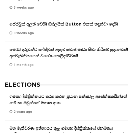
3 weeks ago
ෆේස්බුක් අලුත් වෙයි! ඩිස්ලයික් Button එකක් හඳුන්වා දෙයි!
3 weeks ago
මෙරට දරුවන්ට ෆේස්බුක් ඇතුළු සමාජ මාධ්‍ය සීමා කිරීමේ සූදානමක්!
අගමැතිනියගෙන් විශේෂ හෙළිදරව්වක්!
1 month ago
ELECTIONS
ගම්පහ දිස්ත්‍රික්කයට තරග කරන ප්‍රධාන පක්ෂවල අපේක්ෂකයින්ගේ
නම් හා ඔවුන්ගේ මනාප අංක
2 years ago
මහ මැතිවරණ ඉතිහාසය තුළ ගම්පහ දිස්ත්‍රික්කයේ ජනමතය