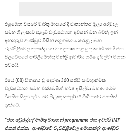
එළඹෙන වසරේ මාර්තු මාසයේ දී ජාත්‍යන්තර මූල්‍ය අරමුදල
සමඟ ශ්‍රී ලංකාව එළැඹි වැඩසටහන අවසන් වන බවත්, ඉන්
අනතුරුව ආණ්ඩුව විසින් අනුගමනය කරනු ලබන
වැඩපිළිවෙල කුමක්ද යන වග ප්‍රකාශ කළ යුතු බවත් සමගි ජන
බලවේගයේ පාර්ලිමේන්තු මන්ත්‍රී ආචාර්ය හර්ෂ ද සිල්වා මහතා
පවසයි.
ඊයේ (08) විකාශය වූ දෙරණ 360 සජීවී සංවාදාත්මක
වැඩසටහන සමඟ එක්වෙමින් හර්ෂ ද සිල්වා මහතා මෙම
විමසීම සිදුකළේය. මේ පිළිබඳ සම්පූර්ණ වීඩියෝව පහතින්
දැක්වේ.
“එන අවුරුද්දේ මාර්තු මාසෙන් programme එක ඉවරයි IMF
එකත් එක්ක. ආණ්ඩුවේ වැඩපිළිවෙල මොකක්ද? ආණ්ඩුව