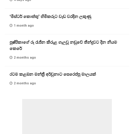
‘මිස්ටර් කොත්තු’ හිමිකරුට වැඩ වරදින ලකුණු
1 month ago
පුෂ්පිකාගේ රූ රැජින කිරුළ ගැලවූ නඩුවේ තීන්දුවට දින නියම
කෙරේ
2 months ago
රටම කළඹන මන්ත්‍රී අර්චුනාට සෙරෙප්පු මාලයක්
2 months ago