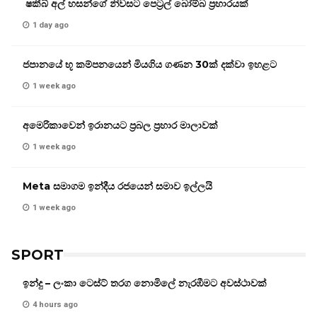
ෂකීබ් අල් හසන්ගේ නිවසට පෙට්‍රල් බෝම්බ ප්‍රහාරයක්
1 day ago
ජපානයේ භූ කම්පනයෙන් මියගිය ගණන 30ක් දක්වා ඉහළට
1 week ago
අමෙරිකාවෙන් ඉරානයට ප්‍රබල ප්‍රහාර මාලාවක්
1 week ago
Meta සමාගම ඉන්දීය රජයෙන් සමාව ඉල්ලයි
1 week ago
SPORT
ඉන්දු – ලංකා ටෙස්ට් තරග නොමිලේ නැරඹීමට අවස්ථාවක්
4 hours ago