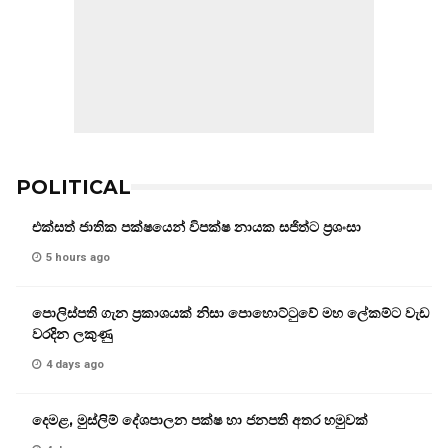
POLITICAL
එක්සත් ජාතික පක්ෂයෙන් විපක්ෂ නායක සජිත්ට ප්‍රශංසා
5 hours ago
පොලිස්පති ගැන ප්‍රකාශයක් නිසා පොහොට්ටුවේ මහ ලේකම්ට වැඩ
වරදින ලකුණු
4 days ago
දෙමළ, මුස්ලිම් දේශපාලන පක්ෂ හා ජනපති අතර හමුවක්