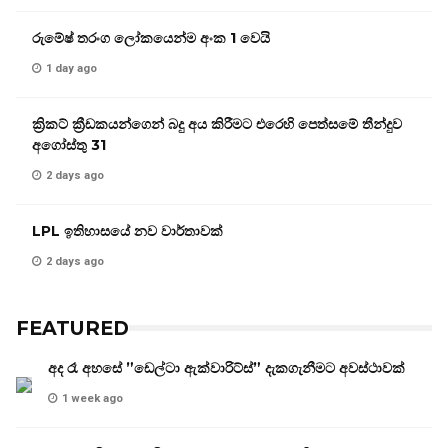
රුමේෂ් තරංග ලෝකයෙන්ම අංක 1 වෙයි
1 day ago
ක්‍රිකට් ක්‍රීඩකයන්ගෙන් බදු අය කිරීමට එරෙහි පෙත්සමේ තීන්දුව
අගෝස්තු 31
2 days ago
LPL ඉතිහාසයේ නව වාර්තාවක්
2 days ago
FEATURED
අද රෑ අහසේ ”ඩෙල්ටා ඇක්වාරිට්ස්” දැකගැනීමට අවස්ථාවක්
1 week ago