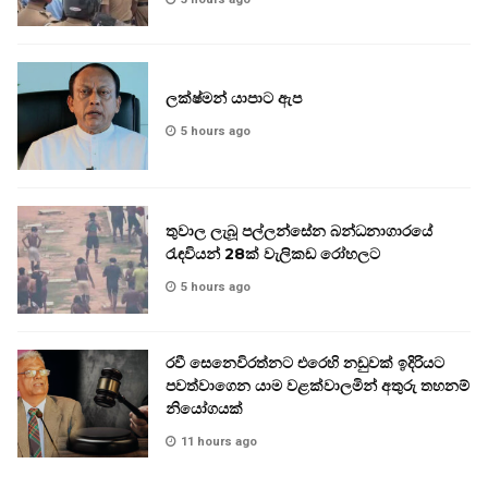
ලක්ෂ්මන් යාපාට ඇප
5 hours ago
තුවාල ලැබූ පල්ලන්සේන බන්ධනාගාරයේ
රැඳවියන් 28ක් වැලිකඩ රෝහලට
5 hours ago
රවී සෙනෙවිරත්නට එරෙහි නඩුවක් ඉදිරියට
පවත්වාගෙන යාම වළක්වාලමින් අතුරු තහනම්
නියෝගයක්
11 hours ago