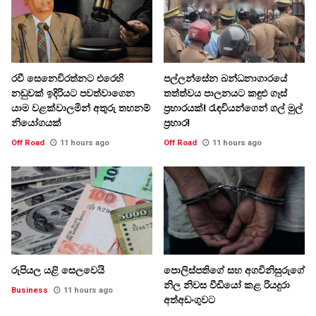
රවී සෙනෙවිරත්නට එරෙහි
පල්ලන්සේන බන්ධනාගාරයේ
නඩුවක් ඉදිරියට පවත්වාගෙන
තත්ත්වය පාලනයට කඳුළු ගෑස්
යාම වළක්වාලමින් අතුරු තහනම්
ප්‍රහාරයක්! රැඳවියන්ගෙන් ගල් මුල්
නියෝගයක්
ප්‍රහාර!
Off Road
11 hours ago
Off Road
11 hours ago
රුපියල යළි සෙලවෙයි
පොලිස්පතිගේ සහ අගවිනිසුරුගේ
නිල නිවස වීඩියෝ කළ රියදුරා
Business
11 hours ago
අත්අඩංගුවට