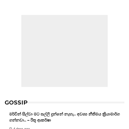
GOSSIP
මර්වින් සිල්වා මට සල්ලි දුන්නේ නැහැ.. අවශ්‍ය නීතිමය ක්‍රියාමාර්ග
ගන්නවා.. – රිතූ ආකර්ෂා
4 days ago