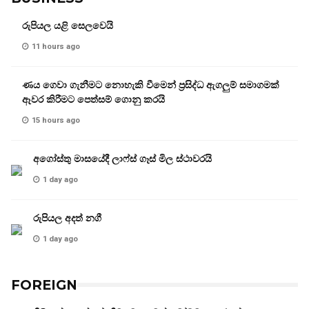
රුපියල යළි සෙලවෙයි
11 hours ago
ණය ගෙවා ගැනීමට නොහැකි වීමෙන් ප්‍රසිද්ධ ඇගලුම් සමාගමක්
ඈවර කිරීමට පෙත්සම් ගොනු කරයි
15 hours ago
අගෝස්තු මාසයේදී ලාෆ්ස් ගෑස් මිල ස්ථාවරයි
1 day ago
රුපියල අදත් නගී
1 day ago
FOREIGN