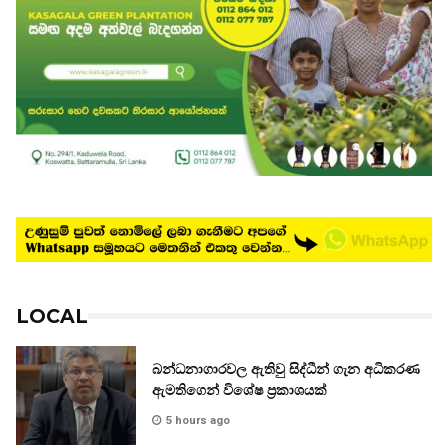
LOCAL
බන්ධනාගාරවල ඇතිවු සිද්ධීන් ගැන අධිකරණ
ඇමතිගෙන් විශේෂ ප්‍රකාශයක්
5 hours ago