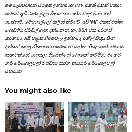
මේ වැඩසටහන යටතේ ඉන්නවාද? IMF එකත් එකක් එකඟ
වෙච්ච දැඩි රාජ්‍ය මූල්‍ය විනය රැකගන්නවාද? එහෙමත්
නැත්නම්, මේගොල්ලෝ කලින් කිව්වේ, අපි IMF එකත් එක්ක
ගොඩගිය රටවල් ගැන දන්නේ නැහැ. DSA එක වෙනස්
කරනවා. අපි නමුත් හිරවෙලා ඉන්නවා, රනිල් වික්‍රමසිංහ
අත්සන් කරපු නිසා මේක කරගෙන යන්න කියලානේ. එහෙම
කතාවක්නේ ගොතලා තියෙන්නේ බොහෝ කට්ටිය. එහෙම
නම් මේගොල්ලෝ විශ්වාස කරන න්‍යායට මේගොල්ලෝ
යනවාද?“
You might also like