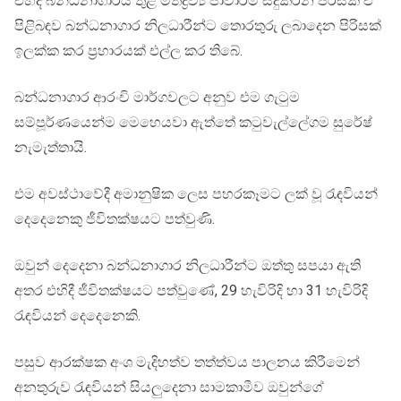
එහිදී බන්ධනාගාරය තුළ මත්ද්‍රව්‍ය ජාවාරම සිදුකරන පිරිසක් ඒ
පිළිබඳව බන්ධනාගාර නිලධාරීන්ට තොරතුරු ලබාදෙන පිරිසක්
ඉලක්ක කර ප්‍රහාරයක් එල්ල කර තිබේ.
බන්ධනාගාර ආරංචි මාර්ගවලට අනුව එම ගැටුම
සම්පූර්ණයෙන්ම මෙහෙයවා ඇත්තේ කටුවැල්ලේගම සුරේෂ්
නැමැත්තායි.
එම අවස්ථාවේදී අමානුෂික ලෙස පහරකෑමට ලක් වූ රැඳවියන්
දෙදෙනෙකු ජීවිතක්ෂයට පත්වුණි.
ඔවුන් දෙදෙනා බන්ධනාගාර නිලධාරීන්ට ඔත්තු සපයා ඇති
අතර එහිදී ජීවිතක්ෂයට පත්වුණේ, 29 හැවිරිදි හා 31 හැවිරිදි
රැඳවියන් දෙදෙනෙකි.
පසුව ආරක්ෂක අංශ මැදිහත්ව තත්ත්වය පාලනය කිරීමෙන්
අනතුරුව රැඳවියන් සියලුදෙනා සාමකාමීව ඔවුන්ගේ