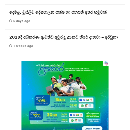
දෙමළ, මුස්ලිම් දේශපාලන පක්ෂ හා ජනපති අතර හමුවක්
5 days ago
2029දී අධිකරණ ඇමතිව අවුරුදු 25කට හිරේ දානවා – අර්චුනා
2 weeks ago