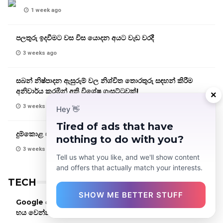
1 week ago
පලතුරු ඉදවීමට වස විස යොදන අයට වැඩ වරදී
3 weeks ago
සබන් නිෂ්පාදන ඇසුරුම් වල නිශ්චිත තොරතුරු සඳහන් කිරීම
අනිවාර්ය කරමින් අති විශේෂ ගැසට්ටුවක්!
×
3 weeks ago
Hey
👋
Tired of ads that have
දුම්කොළ එක්ක බුලත් විට විකිණීම තහනම් වන ලකුණු
nothing to do with you?
3 weeks ago
Tell us what you like, and we'll show content
and offers that actually match your interests.
TECH
SHOW ME BETTER STUFF
Google වෙතින් විප්ලවීය වෙනසක්! Passwords අමතක වුණත්
භය වෙන්න ඕන නෑ!