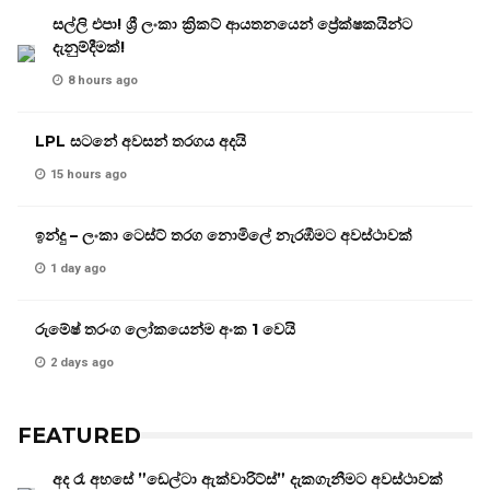
සල්ලි එපා! ශ්‍රී ලංකා ක්‍රිකට් ආයතනයෙන් ප්‍රේක්ෂකයින්ට
දැනුම්දීමක්!
8 hours ago
LPL සටනේ අවසන් තරගය අදයි
15 hours ago
ඉන්දු – ලංකා ටෙස්ට් තරග නොමිලේ නැරඹීමට අවස්ථාවක්
1 day ago
රුමේෂ් තරංග ලෝකයෙන්ම අංක 1 වෙයි
2 days ago
FEATURED
අද රෑ අහසේ ”ඩෙල්ටා ඇක්වාරිට්ස්” දැකගැනීමට අවස්ථාවක්