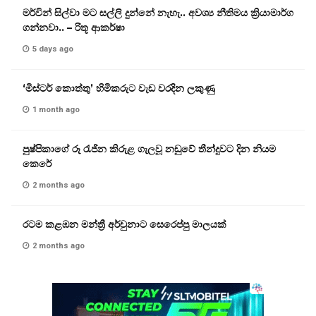
මර්වින් සිල්වා මට සල්ලි දුන්නේ නැහැ.. අවශ්‍ය නීතිමය ක්‍රියාමාර්ග
ගන්නවා.. – රිතූ ආකර්ෂා
5 days ago
‘මිස්ටර් කොත්තු’ හිමිකරුට වැඩ වරදින ලකුණු
1 month ago
පුෂ්පිකාගේ රූ රැජින කිරුළ ගැලවූ නඩුවේ තීන්දුවට දින නියම
කෙරේ
2 months ago
රටම කළඹන මන්ත්‍රී අර්චුනාට සෙරෙප්පු මාලයක්
2 months ago