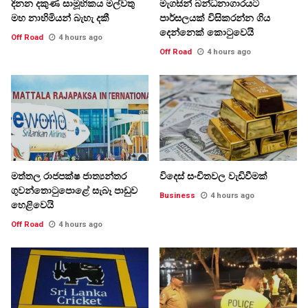
දිනන දකුණ සාමූහිකය මල්වතු
මැගසින් බන්ධනාගාරයට
මහ නාහිමියන් බැහැ දකී
පාර්සලයක් විසිකරන්න ගිය
දෙන්නෙක් කොටුවෙයි
Off Road
4 hours ago
Off Road
4 hours ago
මත්තල රාජපක්ෂ ජාත්‍යන්තර
විදෙස් සංචිතවල වැඩිවීමක්
ගුවන්තොටුපොළේ සැබෑ පාඩුව
Business
4 hours ago
හෙළිවෙයි
Off Road
4 hours ago