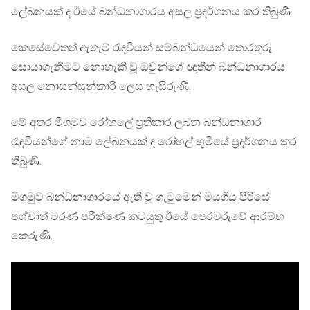
ලේඛනයක් ද ඊයේ බන්ධනාගාරය අසල ප්‍රදර්ශනය කර තිබුණි.
කෙසේවෙතත් ඇතැම් රැඳවියන් සම්බන්ධයෙන් තොරතුරු
සොයාගැනීමට නොහැකි වූ ඔවුන්ගේ ඥාතීන් බන්ධනාගාරය
අසල නොසන්සුන්කාරී ලෙස හැසිරුණි.
මේ අතර මීගමුව රෝහලේ ප්‍රතිකාර ලබන බන්ධනාගාර
රැඳවියන්ගේ නාම ලේඛනයක් ද රෝහල් භූමියේ ප්‍රදර්ශනය කර
තිබුණි.
මීගමුව බන්ධනාගාරයේ ඇති වූ ගැටුමෙන් මියගිය පිරිසේ
පශ්චාත් මරණ පරීක්ෂණ කටයුතු ඊයේ පෙරවරුවේ ආරම්භ
කෙරුණි.