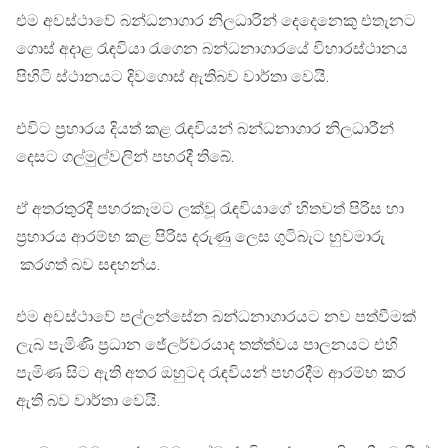
එම අවස්ථාවේ බන්ධනාගාර නිලධාරින් දෙදෙනෙකු එතැනට
ගොස් අදාළ රැඳවියා රැගෙන බන්ධනාගාරයේ විහාරස්ථානය
පිහිටි ස්ථානයට දිවගොස් ඇතිබව වාර්තා වෙයි.
එවිට ප්‍රහාරය දියත් කළ රැඳවියන් බන්ධනාගාර නිලධාරීන්
දෙසට ගල්මුල්වලින් පහරදී තිබේ.
ඒ අතරතුරදී පහරකෑමට ලක්වූ රැඳවියාගේ හිතවත් පිරිස හා
ප්‍රහාරය ආරම්භ කළ පිරිස දරුණු ලෙස ගුටිබැට හුවමාරු
කරගත් බව සඳහන්ය.
එම අවස්ථාවේ පල්ලන්සේන බන්ධනාගාරයට නව පත්වීමක්
ලැබ පැමිණි ප්‍රධාන ජේලර්වරයාද තත්ත්වය පාලනයට එහි
පැමිණ සිට ඇති අතර ඔහුටද රැඳවියන් පහරදීම ආරම්භ කර
ඇති බව වාර්තා වෙයි.