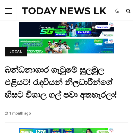
TODAY NEWS LK
LOCAL
බන්ධනාගාර ගැටුමේ සුලමුල
එළියට! රැඳවියන් නිලධාරීන්ගේ
හිසට විශාල ගල් පවා අතහැරලා!
1 month ago