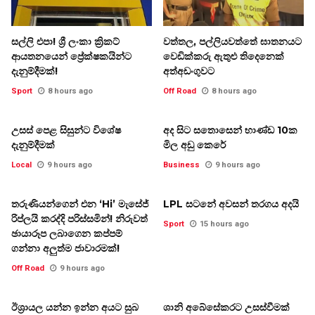
සල්ලි එපා! ශ්‍රී ලංකා ක්‍රිකට්
වත්තල, පල්ලියවත්තේ ඝාතනයට
ආයතනයෙන් ප්‍රේක්ෂකයින්ට
වෙඩික්කරු ඇතුළු තිදෙනෙක්
දැනුම්දීමක්!
අත්අඩංගුවට
Sport
8 hours ago
Off Road
8 hours ago
උසස් පෙළ සිසුන්ට විශේෂ
අද සිට සතොසෙන් භාණ්ඩ 10ක
දැනුම්දීමක්
මිල අඩු කෙරේ
Local
9 hours ago
Business
9 hours ago
තරුණියන්ගෙන් එන ‘Hi’ මැසේජ්
LPL සටනේ අවසන් තරගය අදයි
රිප්ලයි කරද්දි පරිස්සමින්! නිරුවත්
Sport
15 hours ago
ඡායාරූප ලබාගෙන කප්පම්
ගන්නා අලුත්ම ජාවාරමක්!
Off Road
9 hours ago
ඊශ්‍රායල යන්න ඉන්න අයට සුබ
ශානි අබේසේකරට උසස්වීමක්