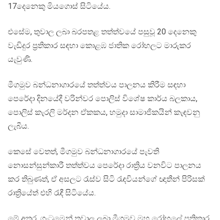
17දෙනෙකු මියගොස් සිටියේය.
එසේම, තුවාල ලබා බරපතළ තත්ත්වයේ පසුවූ 20 දෙනෙකු
වැඩිදුර ප්‍රතිකාර සඳහා කොළඹ ජාතික රෝහලට මාරුකර
යැවුණි.
මීගමුව බන්ධනාගාරයේ තත්ත්වය පාලනය කිරීම සඳහා
පෙරේදා දිනයේදී වරින්වර පොලිස් විශේෂ කාර්ය බලකාය,
පොලිස් කැරලි මර්දන ඒකකය, හමුදා සාමාජිකයින් කැඳවනු
ලැබීය.
කෙසේ වෙතත්, මීගමුව බන්ධනාගාරයේ පැවති
නොසන්සුන්කාරී තත්ත්වය පෙරේදා රාත්‍රිය වනවිට පාලනය
කර තිබුණත්, ඒ අසලට රැස්ව සිටි රැඳවියන්ගේ ඥාතීන් පිරිසක්
රාත්‍රියේත් එහි රැඳී සිටියේය.
මේ අතර, ගැටුමෙන් තුවාල ලබා මීගමුව මහ රෝහලේ ප්‍රතිකාර