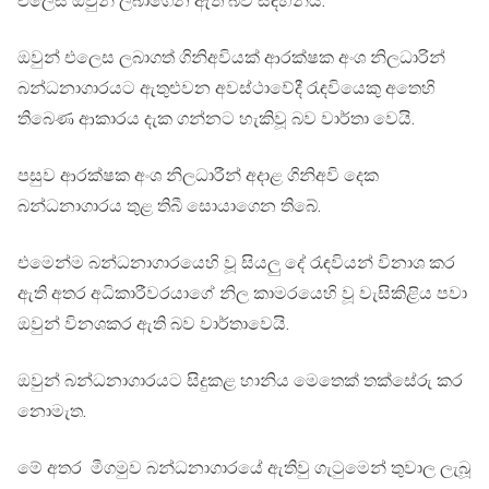
එලෙස ඔවුන් ලබාගෙන ඇති බව සඳහන්ය.
ඔවුන් එලෙස ලබාගත් ගිනිඅවියක් ආරක්ෂක අංශ නිලධාරින්
බන්ධනාගාරයට ඇතුළුවන අවස්ථාවේදී රැඳවියෙකු අතෙහි
තිබෙණ ආකාරය දැක ගන්නට හැකිවූ බව වාර්තා වෙයි.
පසුව ආරක්ෂක අංශ නිලධාරීන් අදාළ ගිනිඅවි දෙක
බන්ධනාගාරය තුළ තිබී සොයාගෙන තිබේ.
එමෙන්ම බන්ධනාගාරයෙහි වූ සියලු දේ රැඳවියන් විනාශ කර
ඇති අතර අධිකාරීවරයාගේ නිල කාමරයෙහි වූ වැසිකිළිය පවා
ඔවුන් විනශකර ඇති බව වාර්තාවෙයි.
ඔවුන් බන්ධනාගාරයට සිදුකළ හානිය මෙතෙක් තක්සේරු කර
නොමැත.
මේ අතර මීගමුව බන්ධනාගාරයේ ඇතිවු ගැටුමෙන් තුවාල ලැබූ