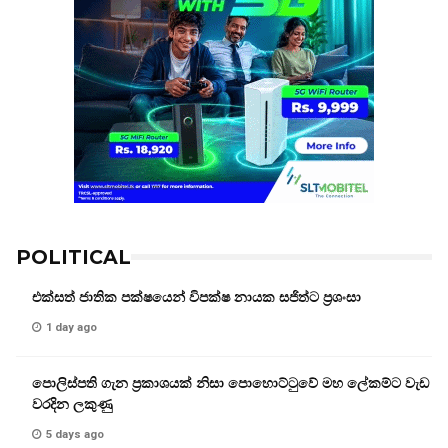
POLITICAL
එක්සත් ජාතික පක්ෂයෙන් විපක්ෂ නායක සජිත්ට ප්‍රශංසා
1 day ago
පොලිස්පති ගැන ප්‍රකාශයක් නිසා පොහොට්ටුවේ මහ ලේකම්ට වැඩ
වරදින ලකුණු
5 days ago