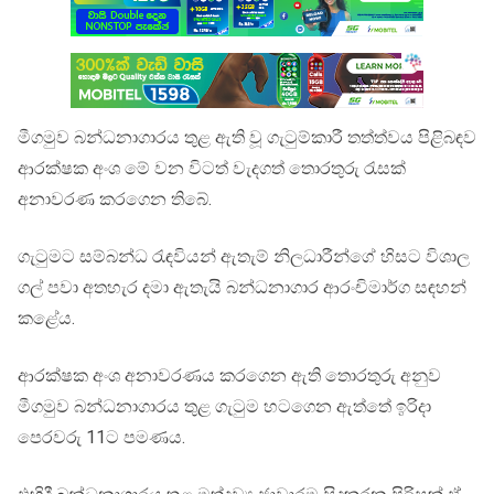
මීගමුව බන්ධනාගාරය තුළ ඇති වූ ගැටුම්කාරී තත්ත්වය පිළිබඳව
ආරක්ෂක අංශ මේ වන විටත් වැදගත් තොරතුරු රැසක්
අනාවරණ කරගෙන තිබේ.
ගැටුමට සම්බන්ධ රැඳවියන් ඇතැම් නිලධාරීන්ගේ හිසට විශාල
ගල් පවා අතහැර දමා ඇතැයි බන්ධනාගාර ආරංචිමාර්ග සඳහන්
කළේය.
ආරක්ෂක අංශ අනාවරණය කරගෙන ඇති තොරතුරු අනුව
මීගමුව බන්ධනාගාරය තුළ ගැටුම හටගෙන ඇත්තේ ඉරිදා
පෙරවරු 11ට පමණය.