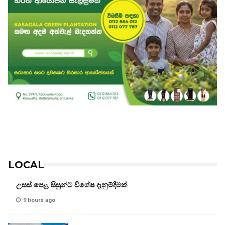
LOCAL
උසස් පෙළ සිසුන්ට විශේෂ දැනුම්දීමක්
9 hours ago