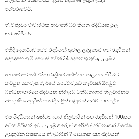
කලහකාරී තත්ත්වයක් ඇතිවී තිබුණේ ඉකුත් ඉරිදා
පස්වරුවේයි.
ඒ, මත්ද්‍රව්‍ය ජාවාරමක් පාවාදුන් බව කියන සිද්ධියක් මුල්
කරගනිමින්ය.
එහිදී දෙපාර්ශවයේම රැඳවියන් තුවාල ලැබූ අතර ඉන් රැඳවියන්
දෙදෙනෙකු මියගොස් තවත් 34 දෙනෙකු තුවාල ලැබීය.
කෙසේ වෙතත්, එදින රාත්‍රියේ තත්ත්වය පාලනය කිරීමට
කටයුතු කෙරුණත්, ඊයේ පෙරවරුවේ නැවතත් මීගමුව
බන්ධනාගාරයේ රැඳවියන් නිරායුධ බන්ධනාගාර නිලධාරීන්ට
අමානුෂික අයුරින් පහරදී යළිත් ගැටුමක් ආරම්භ කළේය.
එම සිද්ධියෙන් බන්ධනාගාර නිලධාරීන් සහ රැඳවියන් 100කට
අධික පිරිසක් තුවාල ලැබූ අතර, ඒ අතරින් බන්ධනාගාර විශේෂ
උපක්‍රමික ඒකකයේ නිලධාරීන් 7 දෙනෙකු සහ රැඳවියන්