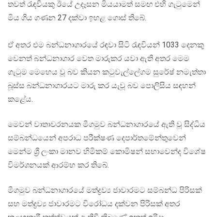
තවත් රැඳවියකු ඊයේ උදෑසන මියයාමත් සමඟ එහි ගැටුමෙන්
මිය ගිය ගණන 27 දක්වා ඉහළ ගොස් තිබේ.
ඒ අතර එම බන්ධනාගාරයේ රඳවා සිටි රැඳවියන් 1033 දෙනකු
වෙනත් බන්ධනාගාර වෙත මාරුකර යවා ඇති අතර මෙම
ගැටුම මෙහෙය වූ බව කියන කටුවැල්ලේගම සුරේෂ් නමැත්තා
බූස්ස බන්ධනාගාරයට මාරු කර යැවූ බව පොලිසිය සඳහන්
කළේය.
මෙවන් වාතාවරනයක මීගමුව බන්ධනාගාරයේ ඇති වූ සිද්ධිය
සම්බන්ධයෙන් අපරාධ පරීක්ෂණ දෙපාර්තමේන්තුවෙන්
මෙන්ම ශ්‍රී ලංකා මානව හිමිකම් කොමිෂන් සභාවෙන්ද විශේෂ
විමර්ශනයක් ආරම්භ කර තිබේ.
මීගමුව බන්ධනාගාරයේ මත්ද්‍රව්‍ය ජාවාරමට සම්බන්ධ පිරිසක්
සහ මත්ද්‍රව්‍ය ජාවාරමට විරෝධය දක්වන පිරිසක් අතර