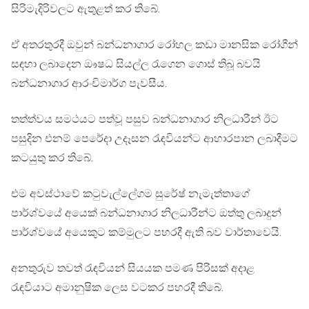
සිරිමැදිරිවලට ඇතුළත් කර තිබේ.
ඒ අතරතුරදී ඔවුන් බන්ධනාගාර රෝහල කඩා මානසික රෝගීන්
සඳහා ලබාදෙන ඖෂධ සියල්ල රැගෙන ගොස් තිබූ බවයි
බන්ධනාගාර ආරංචිමාර්ග පැවසීය.
තත්ත්වය සමථයට පත්වූ පසුව බන්ධනාගාර නිලධාරීන් ඊට
පසුදින එනම් පෙරේදා උදෑසන රැඳවියන්ට ආහාරපාන ලබාදීමට
කටයුතු කර තිබේ.
එම අවස්ථාවේ කටුවැල්ලේගම සුරේෂ් නැමැත්තාගේ
පාර්ශ්වයේ අයෙක් බන්ධනාගාර නිලධාරීන්ට ඔත්තු ලබාදුන්
පාර්ශ්වයේ අයෙකුට කම්මුලට පහරදී ඇති බව වාර්තාවෙයි.
අනතුරුව තවත් රැඳවියන් සියයක පමණ පිරිසක් අදාළ
රැඳවියාට අමානුෂික ලෙස වටකර පහරදී තිබේ.