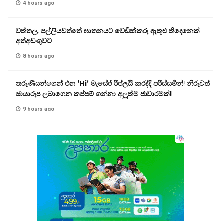
4 hours ago
වත්තල, පල්ලියවත්තේ ඝාතනයට වෙඩික්කරු ඇතුළු තිදෙනෙක්
අත්අඩංගුවට
8 hours ago
තරුණියන්ගෙන් එන ‘Hi’ මැසේජ් රිප්ලයි කරද්දි පරිස්සමින්! නිරුවත්
ඡායාරූප ලබාගෙන කප්පම් ගන්නා අලුත්ම ජාවාරමක්!
9 hours ago