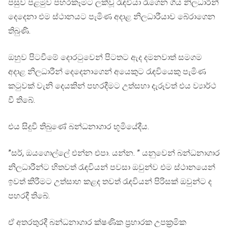
පසුව පළමුව පහරකෑමට ලක්වූ රැඳවියා රැගෙන ගිය නිලධාරීන්
දෙදෙනා එම ස්ථානයට පැමිණ අදාළ නිලධාරීයාව බේරාගෙන
තිබුණි.
ඔහුව පිටවීමේ දොරටුවෙන් පිටතට ඇද දමනවාත් සමගම
අදාළ නිලධාරීන් දෙදෙනාගෙන් අයෙකුට රැඳවියෙකු පැමිණ
කටුවක් වැනි දෙයකින් පහරදීමට උත්සහා දැරූවත් එය ව්‍යාර්ථ
වී තිබේ.
එය සිදුවී තිබුණේ බන්ධනාගාර භූමියේදීය.
”සර්, ඔයගොල්ලේ එන්න එපා. යන්න. ” යනුවෙන් බන්ධනාගාර
නිලධාරීන්ට හිතවත් රැඳවියන් පවසා ඔවුන්ව එම ස්ථානයෙන්
ඉවත් කිරීමට උත්සාහ කළද තවත් රැඳවියන් පිරිසක් ඔවුන්ට ද
පහරදී තිබේ.
ඒ අතරතුරදී බන්ධනාගාර ක්ෂණික ප්‍රහාරක උපක්‍රමික