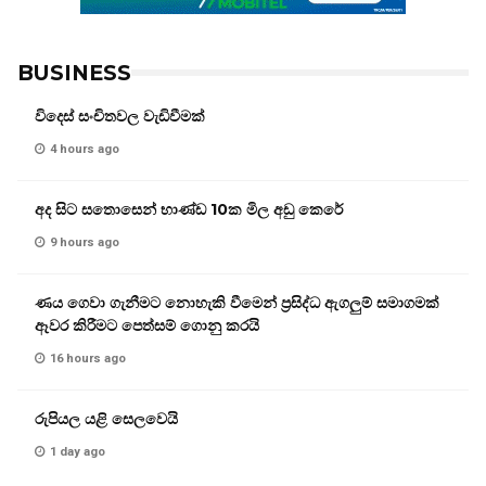
BUSINESS
විදෙස් සංචිතවල වැඩිවීමක්
4 hours ago
අද සිට සතොසෙන් භාණ්ඩ 10ක මිල අඩු කෙරේ
9 hours ago
ණය ගෙවා ගැනීමට නොහැකි වීමෙන් ප්‍රසිද්ධ ඇගලුම් සමාගමක්
ඈවර කිරීමට පෙත්සම් ගොනු කරයි
16 hours ago
රුපියල යළි සෙලවෙයි
1 day ago