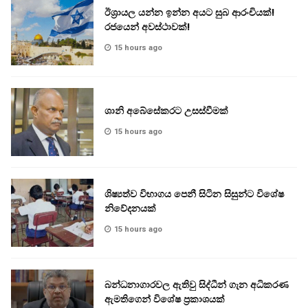
ඊශ්‍රායල යන්න ඉන්න අයට සුබ ආරංචියක්!
‍රජයෙන් අවස්ථාවක්!
15 hours ago
ශානි අබේසේකරට උසස්වීමක්
15 hours ago
ශිෂ්‍යත්ව විභාගය පෙනී සිටින සිසුන්ට විශේෂ
නිවේදනයක්
15 hours ago
බන්ධනාගාරවල ඇතිවු සිද්ධීන් ගැන අධිකරණ
ඇමතිගෙන් විශේෂ ප්‍රකාශයක්