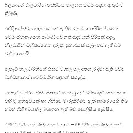
බලකායේ නිලධාරීන් තත්ත්වය පාලනය කිරීම සඳහා ඇතුළු වී
තිබුණි.
එහිදී තත්ත්වය පාලනය කරගැනීමට උත්සහ කිරීමත් සමග
මෙම ස්ථානයෙන් පැමිණි වෙනත් රැඳවියන් පිරිසක් අදාළ
නිලධාරීන් මැදිකරගෙන දරුණු ප්‍රහාරයක් එල්ලකර ඇති බව
වාර්තා වෙයි.
ඇතැම් නිලධාරීන්ගේ හිසට විශාල ගල් අතහැර දමා ඇති බවද
බන්ධනාගාර ආරංචිමාර්ග සඳහන් කළේය.
අනතුරුව පිරිස බන්ධනාගාරයෙහි වූ ආරක්ෂිත කුටියකට නැග
එහි වූ ගිනිඅවියක් හා ගිනිඅවි මාරුකිරීමට ඇති කාමරයෙහි තිබී
තවත් ගිනිඅවියක් ලබාගෙන ඇති බව පොලිසිය පැවසීය.
රීපීටර් වර්ගයේ ගිනිඅවියක් හා ටී – 56 වර්ගයේ ගිනිඅවියක්