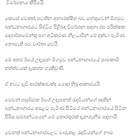
විමර්ශනය කිරීමයි.
කෙසේ වෙතත්, පවතින අනාරක්ෂිත බව හේතුවෙන් මීගමුව
බන්ධනාගාරයට සිද්ධිය පිළිබඳ විමර්ශන සඳහා රස පරීක්ෂක
දෙපාර්තමේන්තු සහ අධිකරණ නිලධාරීන් මේ දක්වා පැමිණ
නොමැති බව වාර්තා වෙයි.
මේ අතර ඊයේ උදෑසන මීගමුව බන්ධනාගාරයේ සාමකාමී
තත්ත්වයක් දැකගත හැකිවුණි.
ඒ අවට දැඩි ආරක්ෂාවක්ද යොදා තිබූ ආකාරයයි.
මෙවන් පසුබිමක ඊයේ උදෑසනත් රැඳවියන්ගේ ඥාතීන්
බන්ධනාගාරය අසළට පැමිණ සිටියේ බන්ධනාගාරයේ සිටින
පිරිස සම්බන්ධයෙන් යම් තොරතුරක් දැනගැනීම සඳහායි.
වෙනත් බන්ධනාගාරවලට මාරුකළ රැඳවියන්ගේ නාම