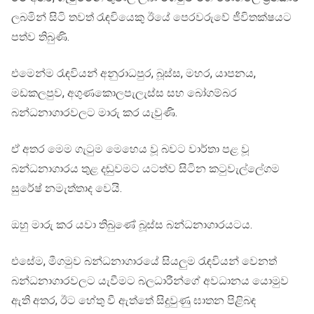
ලබමින් සිටි තවත් රැඳවියෙකු ඊයේ පෙරවරුවේ ජීවිතක්ෂයට
පත්ව තිබුණි.
එමෙන්ම රැ ඳවියන් අනුරාධපුර, බූස්ස, මහර, යාපනය,
මඩකලපුව, අගුණකොලපැලැස්ස සහ බෝගම්බර
බන්ධනාගාරවලට මාරු කර යැවුණි.
ඒ අතර මෙම ගැටුම මෙහෙය වූ බවට වාර්තා පළ වූ
බන්ධනාගාරය තුළ දඬුවමට යටත්ව සිටින කටුවැල්ලේගම
සුරේෂ් නමැත්තාද වෙයි.
ඔහු මාරු කර යවා තිබුණේ බූස්ස බන්ධනාගාරයටය.
එසේම, මීගමුව බන්ධනාගාරයේ සියලුම රැඳවියන් වෙනත්
බන්ධනාගාරවලට යැවීමට බලධාරීන්ගේ අවධානය යොමුව
ඇති අතර, ඊට හේතු වී ඇත්තේ සිදුවුණු ඝාතන පිළිබඳ