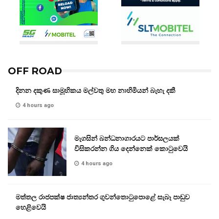
OFF ROAD
දිනන දකුණ සාමූහිකය මල්වතු මහ නාහිමියන් බැහැ දකී
4 hours ago
මැගසින් බන්ධනාගාරයට පාර්සලයක්
විසිකරන්න ගිය දෙන්නෙක් කොටුවෙයි
4 hours ago
මත්තල රාජපක්ෂ ජාත්‍යන්තර ගුවන්තොටුපොළේ සැබෑ පාඩුව
හෙළිවෙයි