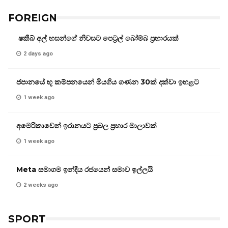
FOREIGN
ෂකීබ් අල් හසන්ගේ නිවසට පෙට්‍රල් බෝම්බ ප්‍රහාරයක්
2 days ago
ජපානයේ භූ කම්පනයෙන් මියගිය ගණන 30ක් දක්වා ඉහළට
1 week ago
අමෙරිකාවෙන් ඉරානයට ප්‍රබල ප්‍රහාර මාලාවක්
1 week ago
Meta සමාගම ඉන්දීය රජයෙන් සමාව ඉල්ලයි
2 weeks ago
SPORT