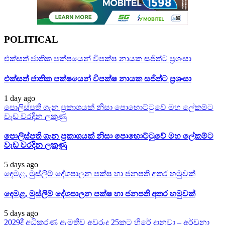
POLITICAL
එක්සත් ජාතික පක්ෂයෙන් විපක්ෂ නායක සජිත්ට ප්‍රශංසා
එක්සත් ජාතික පක්ෂයෙන් විපක්ෂ නායක සජිත්ට ප්‍රශංසා
1 day ago
පොලිස්පති ගැන ප්‍රකාශයක් නිසා පොහොට්ටුවේ මහ ලේකම්ට
වැඩ වරදින ලකුණු
පොලිස්පති ගැන ප්‍රකාශයක් නිසා පොහොට්ටුවේ මහ ලේකම්ට
වැඩ වරදින ලකුණු
5 days ago
දෙමළ, මුස්ලිම් දේශපාලන පක්ෂ හා ජනපති අතර හමුවක්
දෙමළ, මුස්ලිම් දේශපාලන පක්ෂ හා ජනපති අතර හමුවක්
5 days ago
2029දී අධිකරණ ඇමතිව අවුරුදු 25කට හිරේ දානවා – අර්චුනා