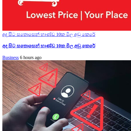
අද සිට සතොසෙන් භාණ්ඩ 10ක මිල අඩු කෙරේ
අද සිට සතොසෙන් භාණ්ඩ 10ක මිල අඩු කෙරේ
Business
6 hours ago