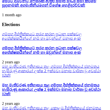
මෙරට දරුවන්ට ෆේස්බුක් ඇතුළු සමාජ මාධ්‍ය සීමා කිරීමේ
සූදානමක්! අගමැතිනියගෙන් විශේෂ හෙළිදරව්වක්!
1 month ago
Elections
ගම්පහ දිස්ත්‍රික්කයට තරග කරන ප්‍රධාන පක්ෂවල
අපේක්ෂකයින්ගේ නම් හා ඔවුන්ගේ මනාප අංක
ගම්පහ දිස්ත්‍රික්කයට තරග කරන ප්‍රධාන පක්ෂවල
අපේක්ෂකයින්ගේ නම් හා ඔවුන්ගේ මනාප අංක
2 years ago
මහ මැතිවරණ ඉතිහාසය තුළ ගම්පහ දිස්ත්‍රික්කයේ ජනමතය
හැසිරුණු ආකාරය! ලක්ෂ 2 ඉක්මවා මනාප වාර්තා වූ අවස්ථා
12ක්!
මහ මැතිවරණ ඉතිහාසය තුළ ගම්පහ දිස්ත්‍රික්කයේ ජනමතය
හැසිරුණු ආකාරය! ලක්ෂ 2 ඉක්මවා මනාප වාර්තා වූ අවස්ථා
12ක්!
2 years ago
මහ මැතිවරණ ඉතිහාසය තුළ කොළඹ දිස්ත්‍රික්කයේ ජනමතය