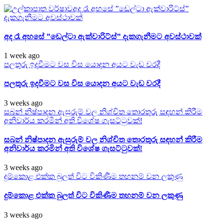
අද රෑ අහසේ ”ඩෙල්ටා ඇක්වාරිට්ස්”
දැකගැනීමට අවස්ථාවක්
අද රෑ අහසේ ”ඩෙල්ටා ඇක්වාරිට්ස්” දැකගැනීමට අවස්ථාවක්
1 week ago
පලතුරු ඉදවීමට වස විස යොදන අයට වැඩ වරදී
පලතුරු ඉදවීමට වස විස යොදන අයට වැඩ වරදී
3 weeks ago
සබන් නිෂ්පාදන ඇසුරුම් වල නිශ්චිත තොරතුරු සඳහන් කිරීම
අනිවාර්ය කරමින් අති විශේෂ ගැසට්ටුවක්!
සබන් නිෂ්පාදන ඇසුරුම් වල නිශ්චිත තොරතුරු සඳහන් කිරීම
අනිවාර්ය කරමින් අති විශේෂ ගැසට්ටුවක්!
3 weeks ago
දුම්කොළ එක්ක බුලත් විට විකිණීම තහනම් වන ලකුණු
දුම්කොළ එක්ක බුලත් විට විකිණීම තහනම් වන ලකුණු
3 weeks ago