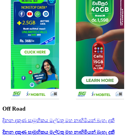
Off Road
දිනන දකුණ සාමූහිකය මල්වතු මහ නාහිමියන් බැහැ දකී
දිනන දකුණ සාමූහිකය මල්වතු මහ නාහිමියන් බැහැ දකී