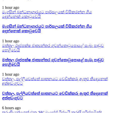
1 hour ago
මැගසින් බන්ධනාගාරයට පාර්සලයක් විසිකරන්න ගිය
දෙන්නෙක් කොටුවෙයි
මැගසින් බන්ධනාගාරයට පාර්සලයක් විසිකරන්න ගිය
දෙන්නෙක් කොටුවෙයි
1 hour ago
මත්තල රාජපක්ෂ ජාත්‍යන්තර ගුවන්තොටුපොළේ සැබෑ පාඩුව
හෙළිවෙයි
මත්තල රාජපක්ෂ ජාත්‍යන්තර ගුවන්තොටුපොළේ සැබෑ පාඩුව
හෙළිවෙයි
1 hour ago
වත්තල, පල්ලියවත්තේ ඝාතනයට වෙඩික්කරු ඇතුළු තිදෙනෙක්
අත්අඩංගුවට
වත්තල, පල්ලියවත්තේ ඝාතනයට වෙඩික්කරු ඇතුළු තිදෙනෙක්
අත්අඩංගුවට
6 hours ago
තරුණියන්ගෙන් එන ‘Hi’ මැසේජ් රිප්ලයි කරද්දි පරිස්සමින්!