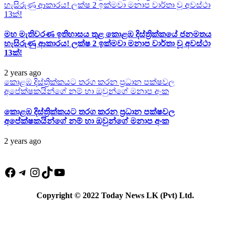
හැසිරුණු ආකාරය! ලක්ෂ 2 ඉක්මවා මනාප වාර්තා වූ අවස්ථා
13ක්!
මහ මැතිවරණ ඉතිහාසය තුළ කොළඹ දිස්ත්‍රික්කයේ ජනමතය
හැසිරුණු ආකාරය! ලක්ෂ 2 ඉක්මවා මනාප වාර්තා වූ අවස්ථා
13ක්!
2 years ago
කොළඹ දිස්ත්‍රික්කයට තරග කරන ප්‍රධාන පක්ෂවල
අපේක්ෂකයින්ගේ නම් හා ඔවුන්ගේ මනාප අංක
කොළඹ දිස්ත්‍රික්කයට තරග කරන ප්‍රධාන පක්ෂවල
අපේක්ෂකයින්ගේ නම් හා ඔවුන්ගේ මනාප අංක
2 years ago
Facebook
Telegram
Instagram
TikTok
YouTube
Copyright © 2022 Today News LK (Pvt) Ltd.