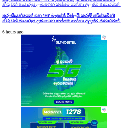
නිරුවත් ඡායාරූප ලබාගෙන කප්පම් ගන්නා අලුත්ම ජාවාරමක්!
තරුණියන්ගෙන් එන ‘Hi’ මැසේජ් රිප්ලයි කරද්දි පරිස්සමින්!
නිරුවත් ඡායාරූප ලබාගෙන කප්පම් ගන්නා අලුත්ම ජාවාරමක්!
6 hours ago