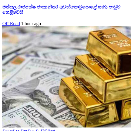
මත්තල රාජපක්ෂ ජාත්‍යන්තර ගුවන්තොටුපොළේ සැබෑ පාඩුව
හෙළිවෙයි
Off Road
1 hour ago