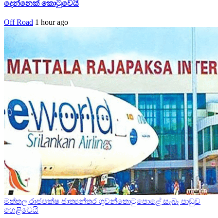
දෙන්නෙක් කොටුවෙයි
Off Road
1 hour ago
මත්තල රාජපක්ෂ ජාත්‍යන්තර ගුවන්තොටුපොළේ සැබෑ පාඩුව
හෙළිවෙයි