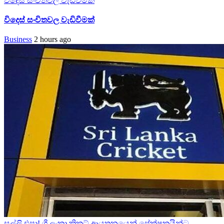
විදෙස් සංචිතවල වැඩිවීමක්
විදෙස් සංචිතවල වැඩිවීමක්
Business
2 hours ago
සල්ලි එපා! ශ්‍රී ලංකා ක්‍රිකට් ආයතනයෙන් ප්‍රේක්ෂකයින්ට