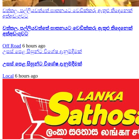
වත්තල, පල්ලියවත්තේ ඝාතනයට වෙඩික්කරු ඇතුළු තිදෙනෙක්
අත්අඩංගුවට
වත්තල, පල්ලියවත්තේ ඝාතනයට වෙඩික්කරු ඇතුළු තිදෙනෙක්
අත්අඩංගුවට
Off Road
6 hours ago
උසස් පෙළ සිසුන්ට විශේෂ දැනුම්දීමක්
උසස් පෙළ සිසුන්ට විශේෂ දැනුම්දීමක්
Local
6 hours ago