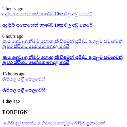
2 hours ago
අද සිට සතොසෙන් භාණ්ඩ 10ක මිල අඩු කෙරේ
අද සිට සතොසෙන් භාණ්ඩ 10ක මිල අඩු කෙරේ
6 hours ago
ණය ගෙවා ගැනීමට නොහැකි වීමෙන් ප්‍රසිද්ධ ඇගලුම් සමාගමක්
ඈවර කිරීමට පෙත්සම් ගොනු කරයි
ණය ගෙවා ගැනීමට නොහැකි වීමෙන් ප්‍රසිද්ධ ඇගලුම් සමාගමක්
ඈවර කිරීමට පෙත්සම් ගොනු කරයි
13 hours ago
රුපියල යළි සෙලවෙයි
රුපියල යළි සෙලවෙයි
1 day ago
FOREIGN
ෂකීබ් අල් හසන්ගේ නිවසට පෙට්‍රල් බෝම්බ ප්‍රහාරයක්