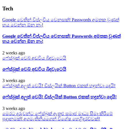
Tech
Google වෙතින් විප්ලවීය වෙනසක්! Passwords අමතක වුණත්
භය වෙන්න ඕන නෑ!
Google වෙතින් විප්ලවීය වෙනසක්! Passwords අමතක වුණත්
භය වෙන්න ඕන නෑ!
2 weeks ago
ෆේස්බුක් වෙබ් අඩවිය බිඳවැටෙයි
ෆේස්බුක් වෙබ් අඩවිය බිඳවැටෙයි
3 weeks ago
ෆේස්බුක් අලුත් වෙයි! ඩිස්ලයික් Button එකක් හඳුන්වා දෙයි!
ෆේස්බුක් අලුත් වෙයි! ඩිස්ලයික් Button එකක් හඳුන්වා දෙයි!
3 weeks ago
මෙරට දරුවන්ට ෆේස්බුක් ඇතුළු සමාජ මාධ්‍ය සීමා කිරීමේ
සූදානමක්! අගමැතිනියගෙන් විශේෂ හෙළිදරව්වක්!