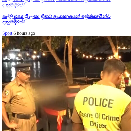
දැනුම්දීමක්!
සල්ලි එපා! ශ්‍රී ලංකා ක්‍රිකට් ආයතනයෙන් ප්‍රේක්ෂකයින්ට
දැනුම්දීමක්!
Sport
6 hours ago