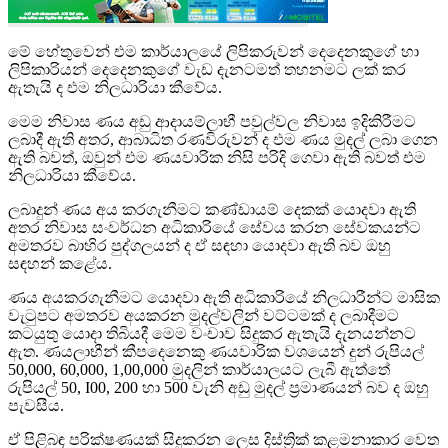
මේ හේතුවෙන් එම කාර්යාලයේ ලිපිකරුවන් දෙදෙනකුගේ හා
ලිපිකාරියන් දෙදෙනකුගේ වැඩ දැනටමත් තහනමට ලක් කර
ඇතැයි ද එම නිලධාරියා කීවේය.
මෙම නිවාස ණය අඩු ආදායම්ලාභී පවුල්වල නිවාස ඉදිකිරීමට
ලබාදී ඇති අතර, ආබාධිත රණවිරුවන් ද එම ණය මුදල් ලබා ගෙන
ඇති බවත්, ඔවුන් එම ණයවාරික නිසි පරිදි ගෙවා ඇති බවත් එම
නිලධාරියා කීවේය.
ලබාදුන් ණය අය කරගැනීමට කණ්ඩායම් දෙකක් යොදවා ඇති
අතර නිවාස සංවර්ධන අධිකාරියේ සේවය කරන සේවකයන්ට
අමතරව බාහිර පුද්ගලයන් ද ඒ සඳහා යොදවා ඇති බව ඔහු
සඳහන් කළේය.
ණය අයකරගැනීමට යොදවා ඇති අධිකාරියේ නිලධාරීන්ට මාසික
වැටුපට අමතරව අයකරන මුදල්වලින් වට්ටමක් ද ලබාදීමට
කටයුතු යොදා තිබියදී මෙම වංචාව සිදුකර ඇතැයි දැනයන්නට
ඇත. ණයලාභීන් කීපදෙනෙකු ණයවාරික වශයෙන් දුන් රුපියල්
50,000, 60,000, 1,00,000 මුදලින් කාර්යාලයට ලැබී ඇත්තේ
රුපියල් 50, I00, 200 හා 500 වැනි අඩු මුදල් ප්‍රමාණයන් බව ද ඔහු
පැවසීය.
ඒ පිළිබඳ පරික්ෂණයක් සිදුකරන ලෙස දිස්ත්‍රික් කළමනාකාර වෙත