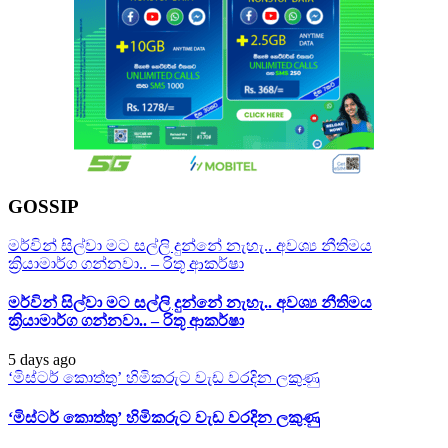
GOSSIP
මර්වින් සිල්වා මට සල්ලි දුන්නේ නැහැ.. අවශ්‍ය නීතිමය
ක්‍රියාමාර්ග ගන්නවා.. – රිතූ ආකර්ෂා
මර්වින් සිල්වා මට සල්ලි දුන්නේ නැහැ.. අවශ්‍ය නීතිමය
ක්‍රියාමාර්ග ගන්නවා.. – රිතූ ආකර්ෂා
5 days ago
‘මිස්ටර් කොත්තු’ හිමිකරුට වැඩ වරදින ලකුණු
‘මිස්ටර් කොත්තු’ හිමිකරුට වැඩ වරදින ලකුණු