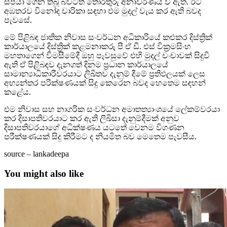
සපයා ගෙන තිබූ බවටත් තොරතුරු අනාවරණය වී ඇත. ඊට
අඹතරව විනෝද චාරිකා සඳහා එම මුදල් වැය කර ඇති බවද
පැවසේ.
මේ පිළිබඳ ජාතික නිවාස සංවර්ධන අධිකාරියේ කළුකර දිස්ත්‍රික්
කාර්යාලයේ දිස්ත්‍රික් කළමනාකරු පී ඒ ඩී. එස් වික්‍රමසිංහ
මහතාගෙන් විමසීමේදී ඔහු පැවසුවේ එහි මුදල් චංචාවක් සිදුවි
ඇති ඒ පිළිබඳව දැනගත් දිනම ප්‍රධාන කාර්යාලයේ
සාමාන්‍යාධිකාරීවරයාට ලිඛිතව දැනුම් දීමේ ප්‍රතිඵලයක් ලෙස
අභ්‍යන්තර පරික්ෂණයක් සිදු කෙරෙන බවද හෙතෙම සඳහන්
කළේය.
එම නිවාස සහ නාගරික සංවර්ධන අමාතත්‍යාංශයේ ලේකම්වරයා
කර දිසාපතිවරයාට කර ඇති ලිඛිසා දැනුම්දීමක් අනුව
දිසාපතිවරයාගේ අධික්ෂණය යටතේ වෙනම විගණන
පරීක්ෂණයක් සිදු කිරීමට ද නියමිත බව මෙතෙම පැවසීය.
source – lankadeepa
You might also like