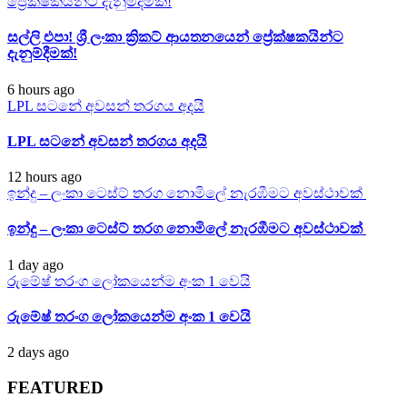
ප්‍රේක්ෂකයින්ට දැනුම්දීමක්!
සල්ලි එපා! ශ්‍රී ලංකා ක්‍රිකට් ආයතනයෙන් ප්‍රේක්ෂකයින්ට
දැනුම්දීමක්!
6 hours ago
LPL සටනේ අවසන් තරගය අදයි
LPL සටනේ අවසන් තරගය අදයි
12 hours ago
ඉන්දු – ලංකා ටෙස්ට් තරග නොමිලේ නැරඹීමට අවස්ථාවක්
ඉන්දු – ලංකා ටෙස්ට් තරග නොමිලේ නැරඹීමට අවස්ථාවක්
1 day ago
රුමේෂ් තරංග ලෝකයෙන්ම අංක 1 වෙයි
රුමේෂ් තරංග ලෝකයෙන්ම අංක 1 වෙයි
2 days ago
FEATURED