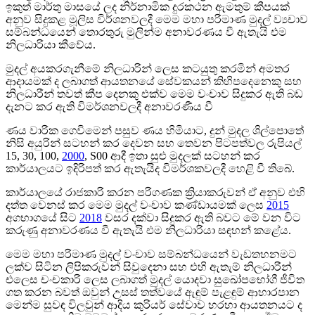
ඉකුත් මාර්තු මාසයේ ලද නිර්නාමික දුරකථන ඇමතුම් කීපයක්
අනුව සිදුකළ මූලිස විර්ශනවලදී මෙම මහා පරිමාණ මුදල් ව්‍යචාව
සම්බන්ධයෙන් තොරතුරු මුලින්ම අනාවරණය වී ඇතැයි එම
නිලධාරියා කීවේය.
මුදල් අයකරගැනීමේ නිලධාරින් ලෙස කටයුතු කරමින් අමතර
ආදායමක් ද ලබාගත් ආයතනයේ සේවකයන් කිහිපදෙනෙකු සහ
නිලධාරීන් තවත් කීප දෙනකු එක්ව මෙම වංචාව සිදුකර ඇති බඩ
දැනට කර ඇති විමර්ශනවලදී අනාවරණීය වී
ණය වාරික ගෙවිමෙන් පසුව ණය හිමියාට, දුන් මුදල ශිල්පොතේ
නිසි අයුරින් සටහන් කර දෙවන සහ තෙවන පිටපත්වල රුපියල්
15, 30, 100,
2000
, S00 ආදී ඉතා සුළු මුදලක් සටහන් කර
කාර්යාලයට ඉදිරිපත් කර ඇතැයිද විමර්ශකවලදී හෙළි වී තිබේ.
කාර්යාලයේ රාජකාරි කරන පරිගණක ක්‍රියාකරුවන් ඒ අනුව එහි
දත්ත වෙනස් කර මෙම මුදල් වංචාව කණ්ඩායමක් ලෙස
2015
අගභාගයේ සිට
2018
වසර දක්වා සිදුකර ඇති බවට මේ වන විට
කරුණු අනාවරණය වී ඇතැයි එම නිලධාරියා සඳහන් කළේය.
මෙම මහා පරිමාණ මුදල් වංචාව සම්බන්ධයෙන් වැඩතහනමට
ලක්ව සිටින ලිපිකරුවන් සිවුදෙනා සහ එහි ඇතැම් නිලධාරීන්
එලෙස චංචකාරි ලෙස ලබාගත් මුදල් යොදවා සුඛෝපභෝගී ජීවිත
ගත කරන බවත් ඔවුන් උසස් තත්වයේ ඇඳුම් පැළඳුම් ආහාරපාන
මෙන්ම සුවඳ විලවුන් ආදිය කුරියර් සේවාව හරහා ආයතනයට ද