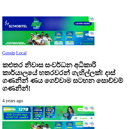
Gossip
Local
කළුතර නිවාස සංවර්ධන අධිකාරි
කාර්යාලයේ හතරවරන් ගැහිල්ලක්! දාස්
ගණනින් ණය ගෙව්වාම සටහන සොච්චම්
ගණනින්!
4 years ago