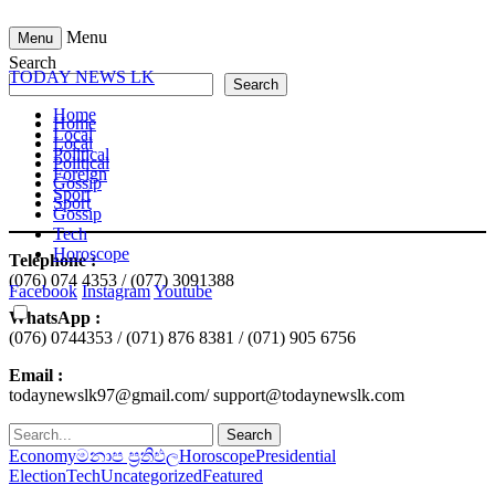
Menu
Menu
Search
TODAY NEWS LK
Search
Home
Home
Local
Local
Political
Political
Foreign
Gossip
Sport
Sport
Gossip
Tech
Horoscope
Telephone :
(076) 074 4353 / (077) 3091388
Facebook
Instagram
Youtube
WhatsApp :
(076) 0744353 / (071) 876 8381 / (071) 905 6756
Email :
todaynewslk97@gmail.com/ support@todaynewslk.com
Search
Economy
මනාප ප්‍රතිඵල
Horoscope
Presidential
Election
Tech
Uncategorized
Featured