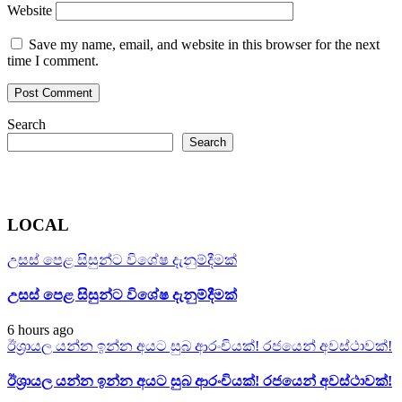
Website
Save my name, email, and website in this browser for the next
time I comment.
Search
Search
LOCAL
උසස් පෙළ සිසුන්ට විශේෂ දැනුම්දීමක්
උසස් පෙළ සිසුන්ට විශේෂ දැනුම්දීමක්
6 hours ago
ඊශ්‍රායල යන්න ඉන්න අයට සුබ ආරංචියක්! ‍රජයෙන් අවස්ථාවක්!
ඊශ්‍රායල යන්න ඉන්න අයට සුබ ආරංචියක්! ‍රජයෙන් අවස්ථාවක්!