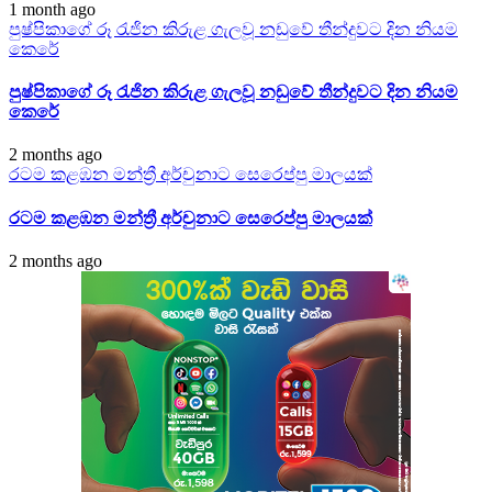
1 month ago
පුෂ්පිකාගේ රූ රැජින කිරුළ ගැලවූ නඩුවේ තීන්දුවට දින නියම
කෙරේ
පුෂ්පිකාගේ රූ රැජින කිරුළ ගැලවූ නඩුවේ තීන්දුවට දින නියම
කෙරේ
2 months ago
රටම කළඹන මන්ත්‍රී අර්චුනාට සෙරෙප්පු මාලයක්
රටම කළඹන මන්ත්‍රී අර්චුනාට සෙරෙප්පු මාලයක්
2 months ago