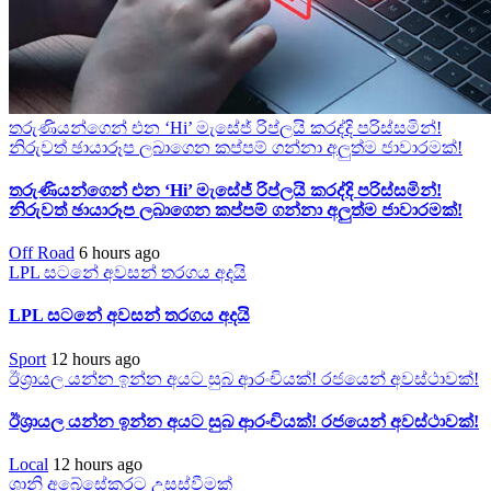
තරුණියන්ගෙන් එන ‘Hi’ මැසේජ් රිප්ලයි කරද්දි පරිස්සමින්!
නිරුවත් ඡායාරූප ලබාගෙන කප්පම් ගන්නා අලුත්ම ජාවාරමක්!
තරුණියන්ගෙන් එන ‘Hi’ මැසේජ් රිප්ලයි කරද්දි පරිස්සමින්!
නිරුවත් ඡායාරූප ලබාගෙන කප්පම් ගන්නා අලුත්ම ජාවාරමක්!
Off Road
6 hours ago
LPL සටනේ අවසන් තරගය අදයි
LPL සටනේ අවසන් තරගය අදයි
Sport
12 hours ago
ඊශ්‍රායල යන්න ඉන්න අයට සුබ ආරංචියක්! ‍රජයෙන් අවස්ථාවක්!
ඊශ්‍රායල යන්න ඉන්න අයට සුබ ආරංචියක්! ‍රජයෙන් අවස්ථාවක්!
Local
12 hours ago
ශානි අබේසේකරට උසස්වීමක්