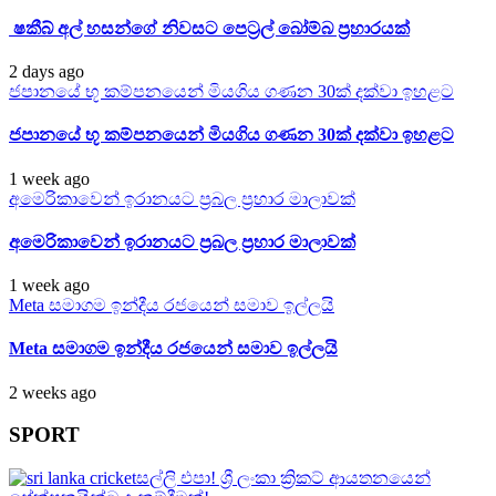
ෂකීබ් අල් හසන්ගේ නිවසට පෙට්‍රල් බෝම්බ ප්‍රහාරයක්
2 days ago
ජපානයේ භූ කම්පනයෙන් මියගිය ගණන 30ක් දක්වා ඉහළට
ජපානයේ භූ කම්පනයෙන් මියගිය ගණන 30ක් දක්වා ඉහළට
1 week ago
අමෙරිකාවෙන් ඉරානයට ප්‍රබල ප්‍රහාර මාලාවක්
අමෙරිකාවෙන් ඉරානයට ප්‍රබල ප්‍රහාර මාලාවක්
1 week ago
Meta සමාගම ඉන්දීය රජයෙන් සමාව ඉල්ලයි
Meta සමාගම ඉන්දීය රජයෙන් සමාව ඉල්ලයි
2 weeks ago
SPORT
සල්ලි එපා! ශ්‍රී ලංකා ක්‍රිකට් ආයතනයෙන්