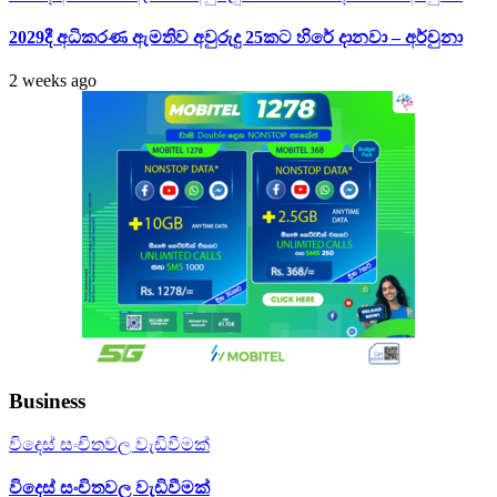
2029දී අධිකරණ ඇමතිව අවුරුදු 25කට හිරේ දානවා – අර්චුනා
2 weeks ago
Business
විදෙස් සංචිතවල වැඩිවීමක්
විදෙස් සංචිතවල වැඩිවීමක්