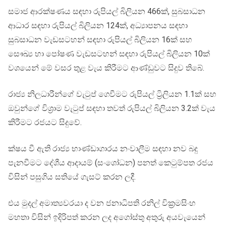
සමාජ ආරක්ෂණය සඳහා රුපියල් බිලියන 466ක්, සුබසාධන
ආධාර සඳහා රුපියල් බිලියන 124ක්, අධ්‍යාපනය සඳහා
සුබසාධන වැඩසටහන් සඳහා රුපියල් බිලියන 16ක් සහ
සෞඛ්‍ය හා පෝෂණ වැඩසටහන් සඳහා රුපියල් බිලියන 10ක්
වශයෙන් මේ වසර තුළ වැය කිරීමට ආණ්ඩුවට සිදුව තිබේ.
රාජ්‍ය නිලධාරීන්ගේ වැටුප් ගෙවීමට රුපියල් ට්‍රිලියන 1.1ක් සහ
ඔවුන්ගේ විශ්‍රාම වැටුප් සඳහා තවත් රුපියල් බිලියන 3.2ක් වැය
කිරීමට රජයට සිදුවේ.
ක්ෂය වී ඇති රාජ්‍ය භාණ්ඩාගාරය නංවාලීම සඳහා නව බදු
පැනවීමට දේශීය ආදායම් (සංශෝධන) පනත් කෙටුම්පත රජය
විසින් පසුගිය සතියේ ගැසට් කරන ලදී.
එය මුදල් අමාත්‍යවරයා ද වන ජනාධිපති රනිල් වික්‍රමසිංහ
මහතා විසින් ඉදිරිපත් කරන ලද අගෝස්තු අතුරු අයවැයෙන්