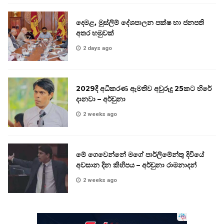
දෙමළ, මුස්ලිම් දේශපාලන පක්ෂ හා ජනපති
අතර හමුවක්
2 days ago
2029දී අධිකරණ ඇමතිව අවුරුදු 25කට හිරේ
දානවා – අර්චුනා
2 weeks ago
මේ ගෙවෙන්නේ මගේ පාර්ලිමේන්තු දිවියේ
අවසාන දින කිහිපය – අර්චුනා රාමනාදන්
2 weeks ago