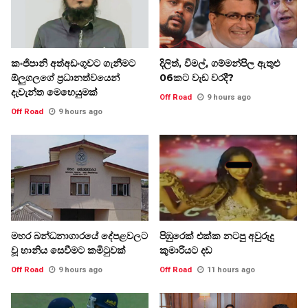
කංජිපානි අත්අඩංගුවට ගැනීමට
දිලිත්, විමල්, ගම්මන්පිල ඇතුළු
ඕලුගලගේ ප්‍රධානත්වයෙන්
06කට වැඩ වරදී?
දැවැන්ත මෙහෙයුමක්
Off Road
9 hours ago
Off Road
9 hours ago
මහර බන්ධනාගාරයේ දේපළවලට
පිඹුරෙක් එක්ක නටපු අවුරුදු
වූ හානිය සෙවීමට කමිටුවක්
කුමාරියට දඩ
Off Road
9 hours ago
Off Road
11 hours ago