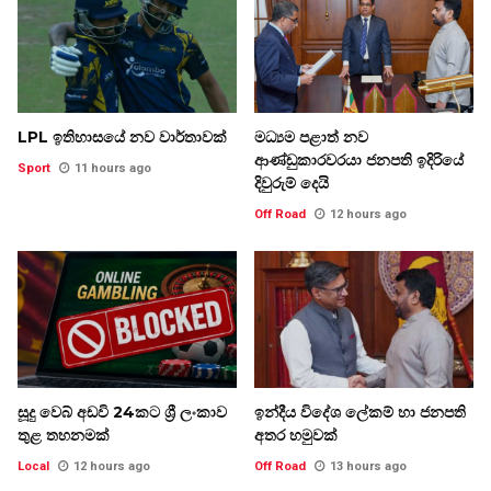
LPL ඉතිහාසයේ නව වාර්තාවක්
මධ්‍යම පළාත් නව
ආණ්ඩුකාරවරයා ජනපති ඉදිරියේ
Sport
11 hours ago
දිවුරුම් දෙයි
Off Road
12 hours ago
සූදු වෙබ් අඩවි 24කට ශ්‍රී ලංකාව
ඉන්දීය විදේශ ලේකම් හා ජනපති
තුළ තහනමක්
අතර හමුවක්
Local
12 hours ago
Off Road
13 hours ago