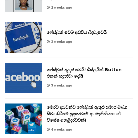
2 weeks ago
ෆේස්බුක් වෙබ් අඩවිය බිඳවැටෙයි
3 weeks ago
ෆේස්බුක් අලුත් වෙයි! ඩිස්ලයික් Button
එකක් හඳුන්වා දෙයි!
3 weeks ago
මෙරට දරුවන්ට ෆේස්බුක් ඇතුළු සමාජ මාධ්‍ය
සීමා කිරීමේ සූදානමක්! අගමැතිනියගෙන්
විශේෂ හෙළිදරව්වක්!
4 weeks ago