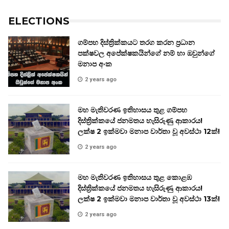
ELECTIONS
ගම්පහ දිස්ත්‍රික්කයට තරග කරන ප්‍රධාන
පක්ෂවල අපේක්ෂකයින්ගේ නම් හා ඔවුන්ගේ
මනාප අංක
2 years ago
මහ මැතිවරණ ඉතිහාසය තුළ ගම්පහ
දිස්ත්‍රික්කයේ ජනමතය හැසිරුණු ආකාරය!
ලක්ෂ 2 ඉක්මවා මනාප වාර්තා වූ අවස්ථා 12ක්!
2 years ago
මහ මැතිවරණ ඉතිහාසය තුළ කොළඹ
දිස්ත්‍රික්කයේ ජනමතය හැසිරුණු ආකාරය!
ලක්ෂ 2 ඉක්මවා මනාප වාර්තා වූ අවස්ථා 13ක්!
2 years ago