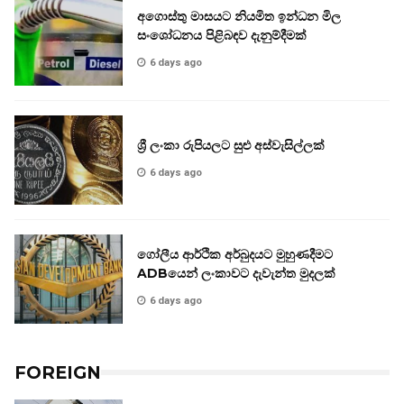
අගොස්තු මාසයට නියමිත ඉන්ධන මිල
සංශෝධනය පිළිබඳව දැනුම්දීමක්
6 days ago
ශ්‍රී ලංකා රුපියලට සුළු අස්වැසිල්ලක්
6 days ago
ගෝලීය ආර්ථික අර්බුදයට මුහුණදීමට
ADBයෙන් ලංකාවට දැවැන්ත මුදලක්
6 days ago
FOREIGN