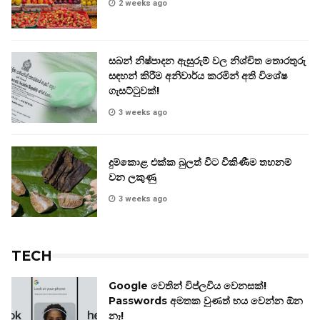
2 weeks ago
සබන් නිෂ්පාදන ඇසුරුම් වල නිශ්චිත තොරතුරු
සඳහන් කිරීම අනිවාර්ය කරමින් අති විශේෂ
ගැසට්ටුවක්!
3 weeks ago
දුම්කොළ එක්ක බුලත් විට විකිණීම තහනම්
වන ලකුණු
3 weeks ago
TECH
Google වෙතින් විප්ලවීය වෙනසක්!
Passwords අමතක වුණත් භය වෙන්න ඕන
නෑ!