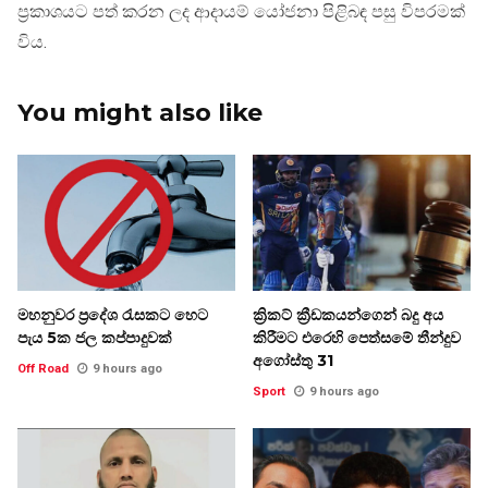
ප්‍රකාශයට පත් කරන ලද ආදායම් යෝජනා පිළිබඳ පසු විපරමක්
විය.
You might also like
මහනුවර ප්‍රදේශ රැසකට හෙට
ක්‍රිකට් ක්‍රීඩකයන්ගෙන් බදු අය
පැය 5ක ජල කප්පාදුවක්
කිරීමට එරෙහි පෙත්සමේ තීන්දුව
අගෝස්තු 31
Off Road
9 hours ago
Sport
9 hours ago