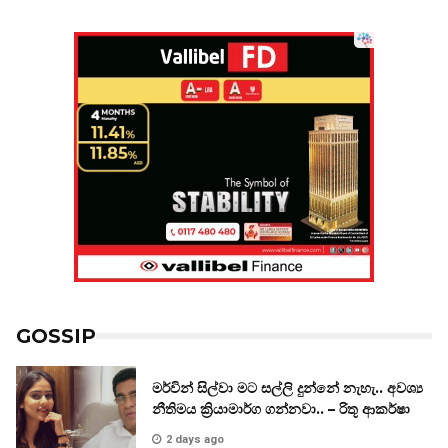
GOSSIP
මර්වින් සිල්වා මට සල්ලි දුන්නේ නැහැ.. අවශ්‍ය
නීතිමය ක්‍රියාමාර්ග ගන්නවා.. – රිතූ ආකර්ෂා
2 days ago