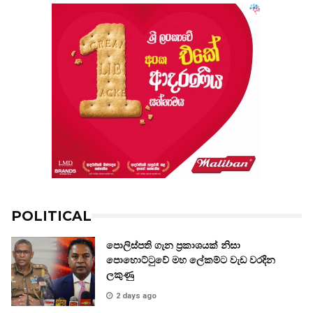
POLITICAL
පොලිස්පති ගැන ප්‍රකාශයක් නිසා
පොහොට්ටුවේ මහ ලේකම්ට වැඩ වරදින
ලකුණු
2 days ago