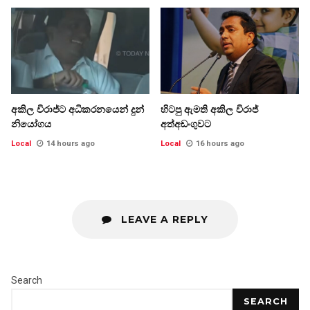
අකිල විරාජ්ට අධිකරනයෙන් දුන්
හිටපු ඇමති අකිල විරාජ්
නියෝගය
අත්අඩංගුවට
Local
14 hours ago
Local
16 hours ago
LEAVE A REPLY
Search
SEARCH