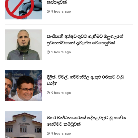
කප්පාදුවක්
9 hours ago
කංජිපානි අත්අඩංගුවට ගැනීමට ඕලුගලගේ
ප්‍රධානත්වයෙන් දැවැන්ත මෙහෙයුමක්
9 hours ago
දිලිත්, විමල්, ගම්මන්පිල ඇතුළු 06කට වැඩ
වරදී?
9 hours ago
මහර බන්ධනාගාරයේ දේපළවලට වූ හානිය
සෙවීමට කමිටුවක්
9 hours ago