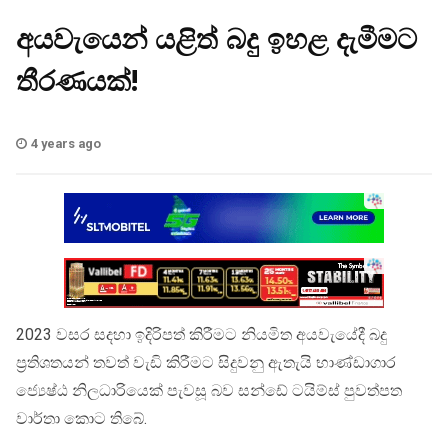
අයවැයෙන් යළිත් බදු ඉහළ දැමීමට
තීරණයක්!
4 years ago
2023 වසර සදහා ඉදිරිපත් කිරීමට නියමිත අයවැයේදී බදු
ප්‍රතිශතයන් තවත් වැඩි කිරීමට සිදුවනු ඇතැයි භාණ්ඩාගාර
ජ්‍යෙෂ්ඨ නිලධාරියෙක් පැවසූ බව සන්ඩේ ටයිම්ස් පුවත්පත
වාර්තා කොට තිබේ.