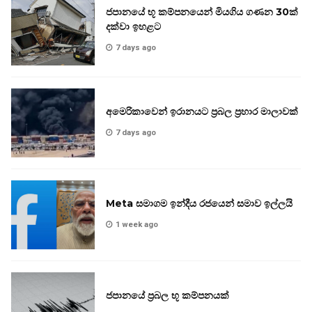
ජපානයේ භූ කම්පනයෙන් මියගිය ගණන 30ක්
දක්වා ඉහළට
7 days ago
අමෙරිකාවෙන් ඉරානයට ප්‍රබල ප්‍රහාර මාලාවක්
7 days ago
Meta සමාගම ඉන්දීය රජයෙන් සමාව ඉල්ලයි
1 week ago
ජපානයේ ප්‍රබල භූ කම්පනයක්