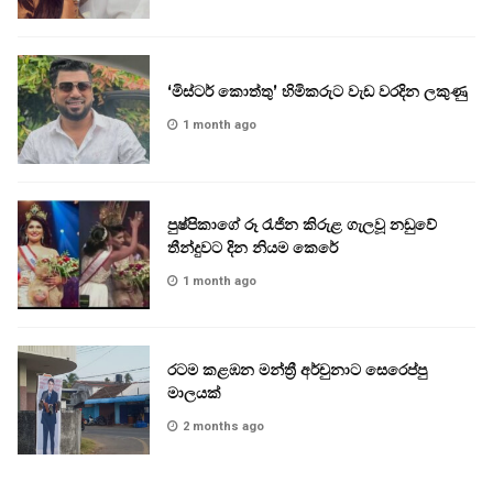
‘මිස්ටර් කොත්තු’ හිමිකරුට වැඩ වරදින ලකුණු
1 month ago
පුෂ්පිකාගේ රූ රැජින කිරුළ ගැලවූ නඩුවේ
තීන්දුවට දින නියම කෙරේ
1 month ago
රටම කළඹන මන්ත්‍රී අර්චුනාට සෙරෙප්පු
මාලයක්
2 months ago