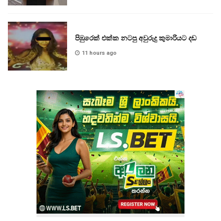
පිඹුරෙක් එක්ක නටපු අවුරුදු කුමාරියට දඩ
11 hours ago