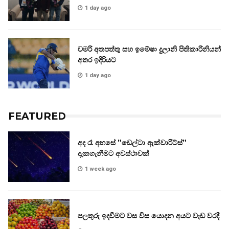
1 day ago
චමරි අතපත්තු සහ ඉමේෂා දුලානි පිතිකාරිනියන්
අතර ඉදිරියට
1 day ago
FEATURED
අද රෑ අහසේ ”ඩෙල්ටා ඇක්වාරිට්ස්”
දැකගැනීමට අවස්ථාවක්
1 week ago
පලතුරු ඉදවීමට වස විස යොදන අයට වැඩ වරදී