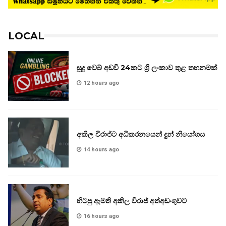
LOCAL
සූදු වෙබ් අඩවි 24කට ශ්‍රී ලංකාව තුළ තහනමක්
12 hours ago
අකිල විරාජ්ට අධිකරනයෙන් දුන් නියෝගය
14 hours ago
හිටපු ඇමති අකිල විරාජ් අත්අඩංගුවට
16 hours ago