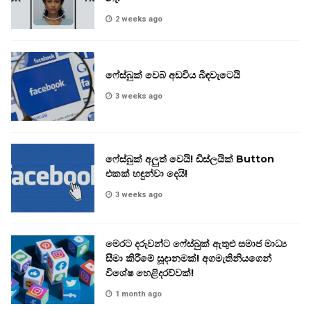
2 weeks ago
ෆේස්බුක් වෙබ් අඩවිය බිඳවැටෙයි
3 weeks ago
ෆේස්බුක් අලුත් වෙයි! ඩිස්ලයික් Button
එකක් හඳුන්වා දෙයි!
3 weeks ago
මෙරට දරුවන්ට ෆේස්බුක් ඇතුළු සමාජ මාධ්‍ය
සීමා කිරීමේ සූදානමක්! අගමැතිනියගෙන්
විශේෂ හෙළිදරව්වක්!
1 month ago