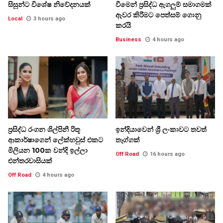
සිසුන්ට විශේෂ නිවේදනයක්
වීමෙන් ප්‍රසිද්ධ ඇගලුම් සමාගමක්
ඈවර කිරීමට පෙත්සම් ගොනු
Local
3 hours ago
කරයි
Business
4 hours ago
ප්‍රසිද්ධ රංගන ශිල්පිනී රිතූ
ඉන්දියාවෙන් ශ්‍රී ලංකාවට තවත්
ආකාර්ෂාගෙන් ලේක්හවුස් එකට
තෑග්ගක්
මිලියන 100ක වන්දි ඉල්ලා
Off Road
16 hours ago
එන්තරවාසියක්
Off Road
4 hours ago