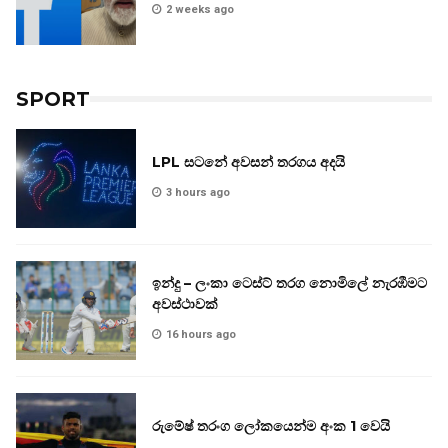
2 weeks ago
SPORT
LPL සටනේ අවසන් තරගය අදයි
3 hours ago
ඉන්දු – ලංකා ටෙස්ට් තරග නොමිලේ නැරඹීමට
අවස්ථාවක්
16 hours ago
රුමේෂ් තරංග ලෝකයෙන්ම අංක 1 වෙයි