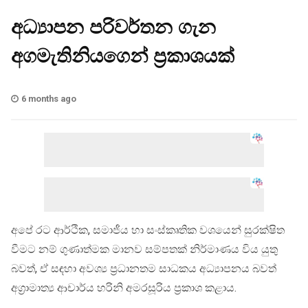
අධ්‍යාපන පරිවර්තන ගැන
අගමැතිනියගෙන් ප්‍රකාශයක්
6 months ago
අපේ රට ආර්ථික, සමාජීය හා සංස්කෘතික වශයෙන් සුරක්ෂිත
වීමට නම් ගුණාත්මක මානව සම්පතක් නිර්මාණය විය යුතු
බවත්, ඒ සඳහා අවශ්‍ය ප්‍රධානතම සාධකය අධ්‍යාපනය බවත්
අග්‍රාමාත්‍ය ආචාර්ය හරිනි අමරසූරිය ප්‍රකාශ කළාය.