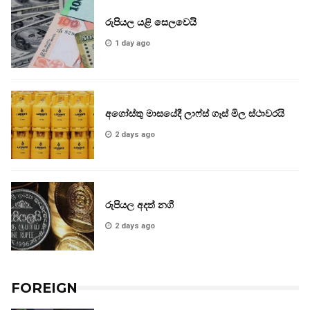
රුපියල යළි සෙලවෙයි
1 day ago
අගෝස්තු මාසයේදී ලාෆ්ස් ගෑස් මිල ස්ථාවරයි
2 days ago
රුපියල අදත් නගී
2 days ago
FOREIGN