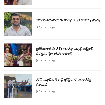
‘මිස්ටර් කොත්තු’ හිමිකරුට වැඩ වරදින ලකුණු
1 month ago
පුෂ්පිකාගේ රූ රැජින කිරුළ ගැලවූ නඩුවේ
තීන්දුවට දින නියම කෙරේ
2 months ago
රටම කළඹන මන්ත්‍රී අර්චුනාට සෙරෙප්පු
මාලයක්
2 months ago