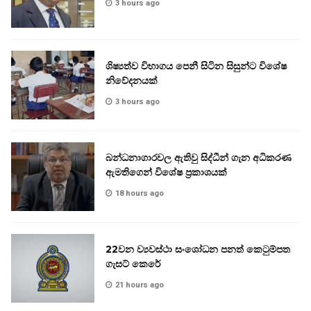
3 hours ago
ශිෂ්‍යත්ව විභාගය පෙනී සිටින සිසුන්ට විශේෂ
නිවේදනයක්
3 hours ago
බන්ධනාගාරවල ඇතිවු සිද්ධීන් ගැන අධිකරණ
ඇමතිගෙන් විශේෂ ප්‍රකාශයක්
18 hours ago
22වන ව්‍යවස්ථා සංශෝධන පනත් කෙටුම්පත
ගැසට් කෙරේ
21 hours ago