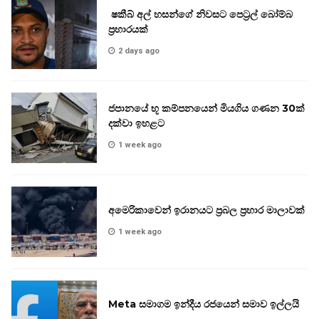
ෂකීබ් අල් හසන්ගේ නිවසට පෙට්‍රල් බෝම්බ
ප්‍රහාරයක්
2 days ago
ජපානයේ භූ කම්පනයෙන් මියගිය ගණන 30ක්
දක්වා ඉහළට
1 week ago
අමෙරිකාවෙන් ඉරානයට ප්‍රබල ප්‍රහාර මාලාවක්
1 week ago
Meta සමාගම ඉන්දීය රජයෙන් සමාව ඉල්ලයි