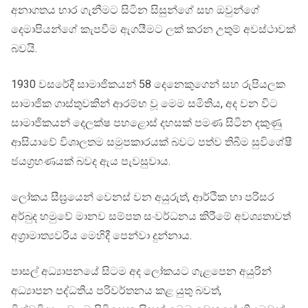
අනාගතය භාර ගැනීමට සිටින සිසුන්ගේ සහ ඔවුන්ගේ
දෙමාපියන්ගේ කැපවීම ඇගයීමට ලක් කරන උතුම් අවස්ථාවක්
බවයි.
1930 වසරේදී සාමාජිකයන් 58 දෙනෙකුගෙන් සහ රුපියලක
සාමාජික ගාස්තුවකින් ආරම්භ වූ මෙම සමිතිය, අද වන විට
සාමාජිකයන් දෙලක්ෂ පහළොස් දහසක් පමණ සිටින දකුණු
ආසියාවේ විශාලතම සමුපකාරයක් බවට පත්ව තිබීම සුවිශේෂී
ජයග්‍රහණයක් බවද ඇය පැවසුවාය.
​ලෝකය සීඝ්‍රයෙන් වෙනස් වන අයුරුත්, ආර්ථික හා පරිසර
අර්බුද හමුවේ මානව සම්පත සංවර්ධනය කිරීමේ අවශ්‍යතාවත්
අග්‍රාමාත්‍යවරිය මෙහිදී පෙන්වා දුන්නාය.
පාසල් අධ්‍යාපනයේ සිටම අද ලෝකයට ගැළපෙන අයුරින්
අධ්‍යාපන පද්ධතිය පරිවර්තනය කළ යුතු බවත්,