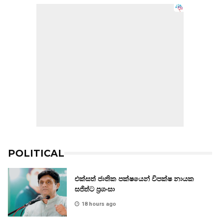
POLITICAL
එක්සත් ජාතික පක්ෂයෙන් විපක්ෂ නායක
සජිත්ට ප්‍රශංසා
18 hours ago