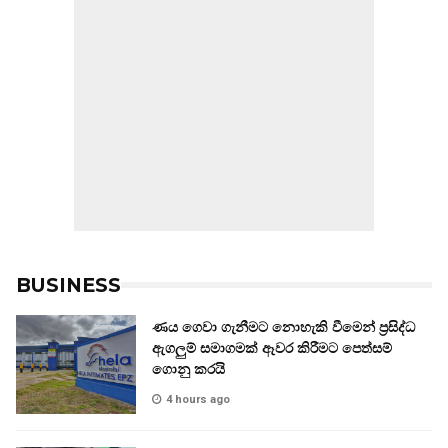
BUSINESS
ණය ගෙවා ගැනීමට නොහැකි වීමෙන් ප්‍රසිද්ධ
ඇගලුම් සමාගමක් ඈවර කිරීමට පෙත්සම්
ගොනු කරයි
4 hours ago