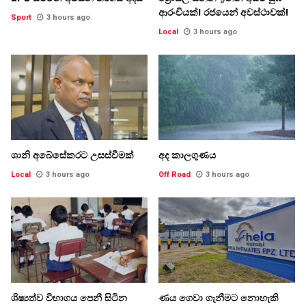
ආරංචියක්! ‍රජයෙන් අවස්ථාවක්!
Sport
3 hours ago
Local
3 hours ago
ශානි අබේසේකරට උසස්වීමක්
අද කාලගුණය
Local
3 hours ago
Off Road
3 hours ago
ශිෂ්‍යත්ව විභාගය පෙනී සිටින
ණය ගෙවා ගැනීමට නොහැකි