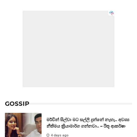
GOSSIP
මර්වින් සිල්වා මට සල්ලි දුන්නේ නැහැ.. අවශ්‍ය
නීතිමය ක්‍රියාමාර්ග ගන්නවා.. – රිතූ ආකර්ෂා
4 days ago