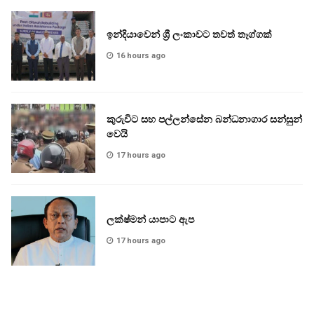
ඉන්දියාවෙන් ශ්‍රී ලංකාවට තවත් තෑග්ගක්
16 hours ago
කුරුවිට සහ පල්ලන්සේන බන්ධනාගාර සන්සුන්
වෙයි
17 hours ago
ලක්ෂ්මන් යාපාට ඇප
17 hours ago