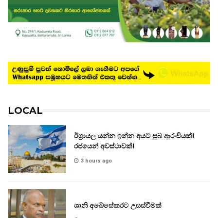
LOCAL
ඊශ්‍රායල යන්න ඉන්න අයට සුබ ආරංචියක්!
‍රජයෙන් අවස්ථාවක්!
3 hours ago
ශානි අබේසේකරට උසස්වීමක්