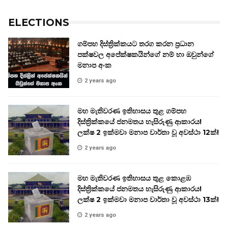
ELECTIONS
ගම්පහ දිස්ත්‍රික්කයට තරග කරන ප්‍රධාන
පක්ෂවල අපේක්ෂකයින්ගේ නම් හා ඔවුන්ගේ
මනාප අංක
2 years ago
මහ මැතිවරණ ඉතිහාසය තුළ ගම්පහ
දිස්ත්‍රික්කයේ ජනමතය හැසිරුණු ආකාරය!
ලක්ෂ 2 ඉක්මවා මනාප වාර්තා වූ අවස්ථා 12ක්!
2 years ago
මහ මැතිවරණ ඉතිහාසය තුළ කොළඹ
දිස්ත්‍රික්කයේ ජනමතය හැසිරුණු ආකාරය!
ලක්ෂ 2 ඉක්මවා මනාප වාර්තා වූ අවස්ථා 13ක්!
2 years ago