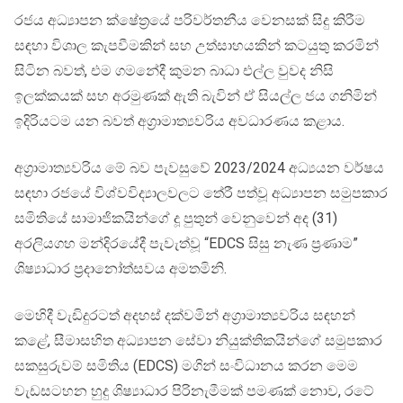
රජය අධ්‍යාපන ක්ෂේත්‍රයේ පරිවර්තනීය වෙනසක් සිදු කිරීම
සඳහා විශාල කැපවීමකින් සහ උත්සාහයකින් කටයුතු කරමින්
සිටින බවත්, එම ගමනේදී කුමන බාධා එල්ල වුවද නිසි
ඉලක්කයක් සහ අරමුණක් ඇති බැවින් ඒ සියල්ල ජය ගනිමින්
ඉදිරියටම යන බවත් අග්‍රාමාත්‍යවරිය අවධාරණය කළාය.
​අග්‍රාමාත්‍යවරිය මේ බව පැවසුවේ 2023/2024 අධ්‍යයන වර්ෂය
සඳහා රජයේ විශ්වවිද්‍යාලවලට තේරී පත්වූ අධ්‍යාපන සමුපකාර
සමිතියේ සාමාජිකයින්ගේ දූ පුතුන් වෙනුවෙන් අද (31)
අරලියගහ මන්දිරයේදී පැවැත්වූ “EDCS සිසු නැණ ප්‍රණාම”
ශිෂ්‍යාධාර ප්‍රදානෝත්සවය අමතමිනි.
​මෙහිදී වැඩිදුරටත් අදහස් දක්වමින් අග්‍රාමාත්‍යවරිය සඳහන්
කළේ, සීමාසහිත අධ්‍යාපන සේවා නියුක්තිකයින්ගේ සමුපකාර
සකසුරුවම් සමිතිය (EDCS) මගින් සංවිධානය කරන මෙම
වැඩසටහන හුදු ශිෂ්‍යාධාර පිරිනැමීමක් පමණක් නොව, රටේ