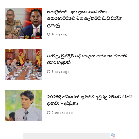
පොලිස්පති ගැන ප්‍රකාශයක් නිසා
පොහොට්ටුවේ මහ ලේකම්ට වැඩ වරදින
ලකුණු
4 days ago
දෙමළ, මුස්ලිම් දේශපාලන පක්ෂ හා ජනපති
අතර හමුවක්
5 days ago
2029දී අධිකරණ ඇමතිව අවුරුදු 25කට හිරේ
දානවා – අර්චුනා
2 weeks ago