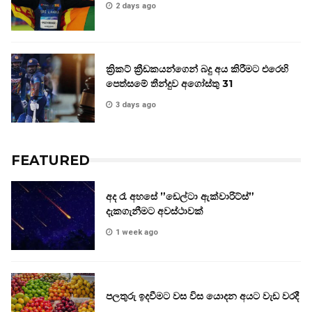
2 days ago
ක්‍රිකට් ක්‍රීඩකයන්ගෙන් බදු අය කිරීමට එරෙහි
පෙත්සමේ තීන්දුව අගෝස්තු 31
3 days ago
FEATURED
අද රෑ අහසේ ”ඩෙල්ටා ඇක්වාරිට්ස්”
දැකගැනීමට අවස්ථාවක්
1 week ago
පලතුරු ඉදවීමට වස විස යොදන අයට වැඩ වරදී