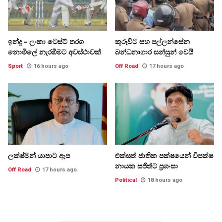
ඉන්දු – ලංකා ටෙස්ට් තරග
කුරුවිට සහ පල්ලන්සේන
නොමිලේ නැරඹීමට අවස්ථාවක්
බන්ධනාගාර සන්සුන් වෙයි
Sport
16 hours ago
Off Road
17 hours ago
ලක්ෂ්මන් යාපාට ඇප
එක්සත් ජාතික පක්ෂයෙන් විපක්ෂ
නායක සජිත්ට ප්‍රශංසා
Off Road
17 hours ago
Political
18 hours ago