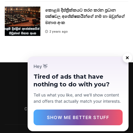
කොළඹ දිස්ත්‍රික්කයට තරග කරන ප්‍රධාන
පක්ෂවල අපේක්ෂකයින්ගේ නම් හා ඔවුන්ගේ
මනාප අංක
2 years ago
×
Hey
👋
Tired of ads that have
nothing to do with you?
Facebook
Telegram
Instagram
TikTok
YouTube
Tell us what you like, and we'll show content
and offers that actually match your interests.
Copyright © 2022 Today News LK (Pvt) Ltd.
SHOW ME BETTER STUFF