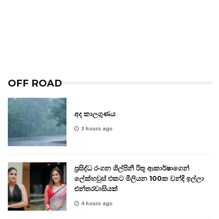
OFF ROAD
අද කාලගුණය
3 hours ago
ප්‍රසිද්ධ රංගන ශිල්පිනී රිතූ ආකාර්ෂාගෙන්
ලේක්හවුස් එකට මිලියන 100ක වන්දි ඉල්ලා
එන්තරවාසියක්
4 hours ago