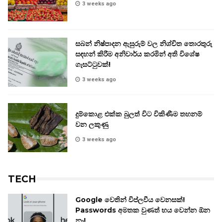
3 weeks ago
සබන් නිෂ්පාදන ඇසුරුම් වල නිශ්චිත තොරතුරු
සඳහන් කිරීම අනිවාර්ය කරමින් අති විශේෂ
ගැසට්ටුවක්!
3 weeks ago
දුම්කොළ එක්ක බුලත් විට විකිණීම තහනම්
වන ලකුණු
3 weeks ago
TECH
Google වෙතින් විප්ලවීය වෙනසක්!
Passwords අමතක වුණත් භය වෙන්න ඕන
නෑ!