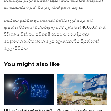
විශ්වවිද්‍යාලවලට පිවිසෙන සිසුන් මෙම වෙනසේ නියමුවන්
හා කොටස්කරුවන් විය යුතු බවත් ප්‍රකාශ කළාය.
වසරකට ප්‍රාථමික අධ්‍යාපනයට එක්වන ලක්ෂ තුනකට
ආසන්න පිරිසෙන් විශ්වවිද්‍යාල වරම් ලබන්නේ 40,000ක් වැනි
පිරිසක් බැවින්, එම සුවිශේෂී අවස්ථාව රටේ දියුණුව
වෙනුවෙන් භාවිත කරන ලෙස අග්‍රාමාත්‍යවරිය සිසුන්ගෙන්
ඉල්ලා සිටියාය.
You might also like
LPL සටනේ අවසන් තරගය අදයි
ඊශ්‍රායල යන්න ඉන්න අයට සුබ