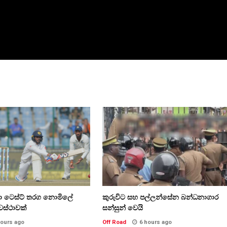
කා ටෙස්ට් තරග නොමිලේ
කුරුවිට සහ පල්ලන්සේන බන්ධනාගාර
වස්ථාවක්
සන්සුන් වෙයි
hours ago
Off Road
6 hours ago