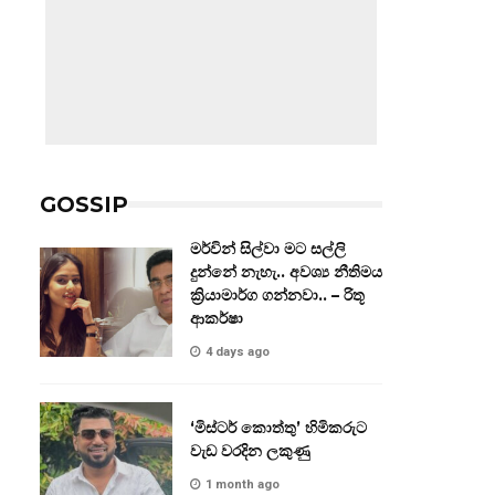
GOSSIP
මර්වින් සිල්වා මට සල්ලි
දුන්නේ නැහැ.. අවශ්‍ය නීතිමය
ක්‍රියාමාර්ග ගන්නවා.. – රිතූ
ආකර්ෂා
4 days ago
‘මිස්ටර් කොත්තු’ හිමිකරුට
වැඩ වරදින ලකුණු
1 month ago