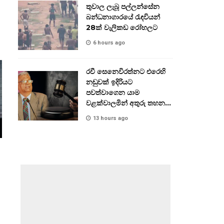
තුවාල ලැබූ පල්ලන්සේන
බන්ධනාගාරයේ රැඳවියන්
28ක් වැලිකඩ රෝහලට
6 hours ago
රවී සෙනෙවිරත්නට එරෙහි
නඩුවක් ඉදිරියට
පවත්වාගෙන යාම
වළක්වාලමින් අතුරු තහනම්
නියෝගයක්
13 hours ago