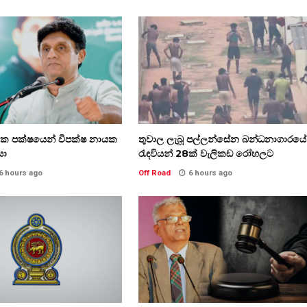
තික පක්ෂයෙන් විපක්ෂ නායක
තුවාල ලැබූ පල්ලන්සේන බන්ධනාගාරයේ
සා
රැඳවියන් 28ක් වැලිකඩ රෝහලට
6 hours ago
Off Road
6 hours ago