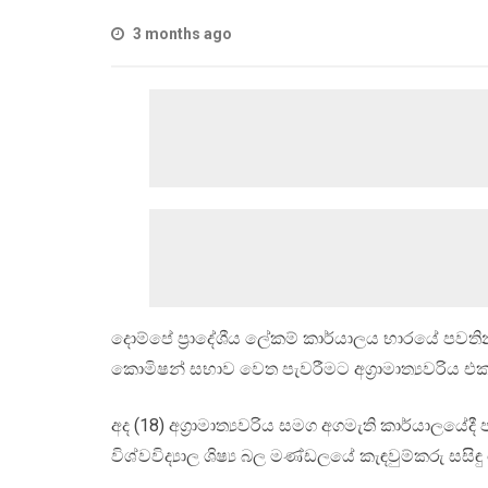
3 months ago
දොම්පේ ප්‍රාදේශීය ලේකම් කාර්යාලය භාරයේ පවතින ම
කොමිෂන් සභාව වෙත පැවරීමට අග්‍රාමාත්‍යවරිය එකඟ
අද (18) අග්‍රාමාත්‍යවරිය සමග අගමැති කාර්යාලයේද
විශ්වවිද්‍යාල ශිෂ්‍ය බල මණ්ඩලයේ කැඳවුම්කරු ස