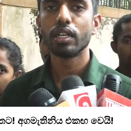
තට! අගමැතිනිය එකඟ වෙයි!