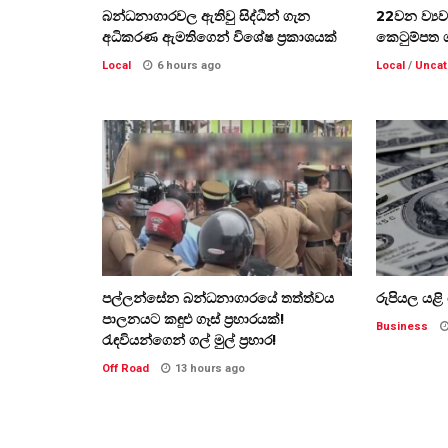
බන්ධනාගාරවල ඇතිවු සිද්ධීන් ගැන
22වන ව්‍ය
අධිකරණ ඇමතිගෙන් විශේෂ ප්‍රකාශයක්
කෙටුම්පත 
Local
6 hours ago
Local
/
Uncat
පල්ලන්සේන බන්ධනාගාරයේ තත්ත්වය
රුපියල යළ
පාලනයට කඳුළු ගෑස් ප්‍රහාරයක්!
Business
රැඳවියන්ගෙන් ගල් මුල් ප්‍රහාර!
Off Road
13 hours ago