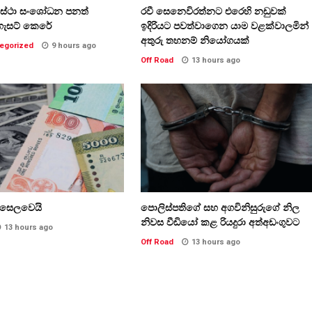
වස්ථා සංශෝධන පනත්
රවී සෙනෙවිරත්නට එරෙහි නඩුවක්
ගැසට් කෙරේ
ඉදිරියට පවත්වාගෙන යාම වළක්වාලමින්
අතුරු තහනම් නියෝගයක්
egorized
9 hours ago
Off Road
13 hours ago
ි සෙලවෙයි
පොලිස්පතිගේ සහ අගවිනිසුරුගේ නිල
නිවස වීඩියෝ කළ රියදුරා අත්අඩංගුවට
13 hours ago
Off Road
13 hours ago