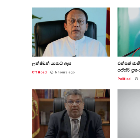
ලක්ෂ්මන් යාපාට ඇප
එක්සත් ජා
සජිත්ට ප්‍රශං
Off Road
6 hours ago
Political