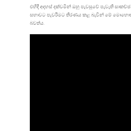
එහිදී අදහස් දක්වමින් ඔහු පැවසුවේ පැවැති සාකච්ඡ
සභාවට පැවරීමට තීරණය කළ බැවින් මේ මොහොත් එ
බවත්ය.