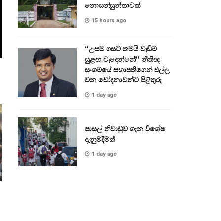
නොසන්සුන්තාවක්
15 hours ago
“උසම ගසට තමයි වැඩිම
සුළඟ වැදෙන්නේ” නීතිඥ
සංගමයේ සභාපතිගෙන් එල්ල
වන චෝදනාවන්ට පිළිතුරු
1 day ago
පාසල් නිවාඩුව ගැන විශේෂ
දැනුම්දීමක්
1 day ago