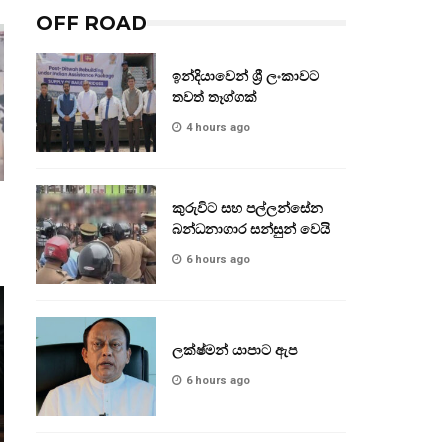
OFF ROAD
ඉන්දියාවෙන් ශ්‍රී ලංකාවට
තවත් තෑග්ගක්
4 hours ago
කුරුවිට සහ පල්ලන්සේන
බන්ධනාගාර සන්සුන් වෙයි
6 hours ago
ලක්ෂ්මන් යාපාට ඇප
6 hours ago