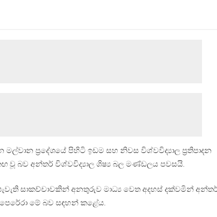
ල්වාන ප්‍රදේශයේ පිහිටි ඉඩම සහ නිවස විශ්වවිද්‍යාල ප්‍රතිපාදන
 වූ බව අන්තර් විශ්වවිද්‍යාල ශිෂ්‍ය බල මණ්ඩලය පවසයි.
ී පැවැති සාකච්චාවකින් අනතුරුව මාධ්‍ය වෙත අදහස් දක්වමින් අන්තර
සිඳු පෙරේරා මේ බව සඳහන් කළේය.