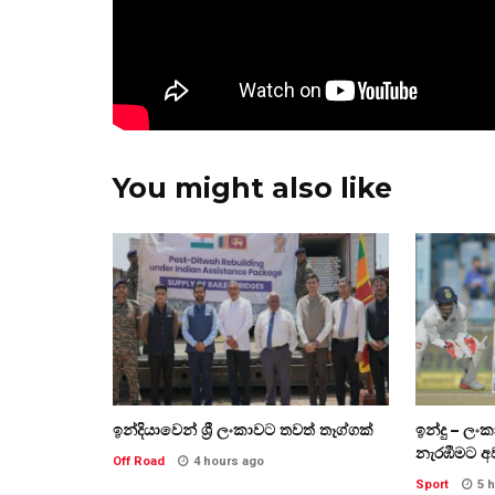
You might also like
ඉන්දියාවෙන් ශ්‍රී ලංකාවට තවත් තෑග්ගක්
ඉන්දු – ලං
නැරඹීමට අ
Off Road
4 hours ago
Sport
5 