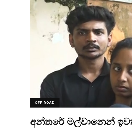
OFF ROAD
අන්තරේ මල්වානෙන් ඉව