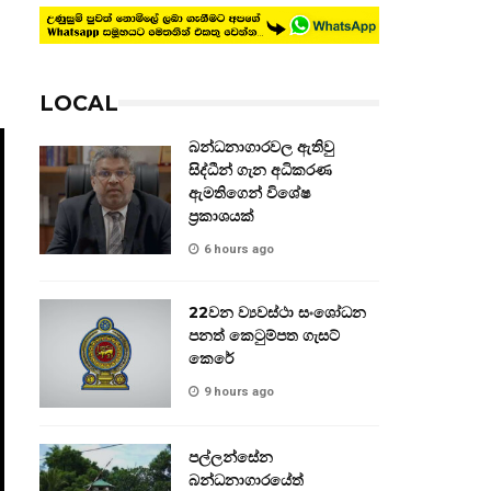
LOCAL
බන්ධනාගාරවල ඇතිවු
සිද්ධීන් ගැන අධිකරණ
ඇමතිගෙන් විශේෂ
ප්‍රකාශයක්
6 hours ago
22වන ව්‍යවස්ථා සංශෝධන
පනත් කෙටුම්පත ගැසට්
කෙරේ
9 hours ago
පල්ලන්සේන
බන්ධනාගාරයේත්