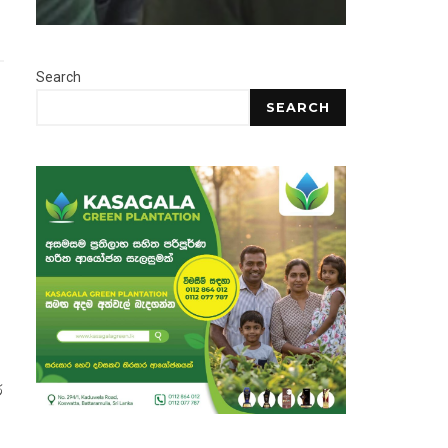
Search
SEARCH
්