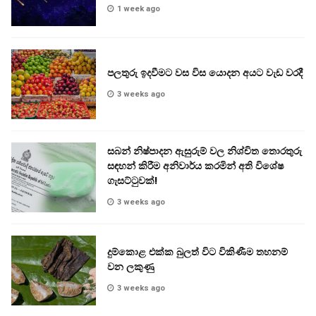
1 week ago
පලතුරු ඉදවීමට වස විස යොදන අයට වැඩ වරදී
3 weeks ago
සබන් නිෂ්පාදන ඇසුරුම් වල නිශ්චිත තොරතුරු
සඳහන් කිරීම අනිවාර්ය කරමින් අති විශේෂ
ගැසට්ටුවක්!
3 weeks ago
දුම්කොළ එක්ක බුලත් විට විකිණීම තහනම්
වන ලකුණු
3 weeks ago