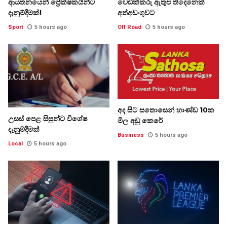
ආයතනයෙන් ප්‍රේක්ෂකයින්ට
වෙඩික්කරු ඇතුළු තිදෙනෙක්
දැනුම්දීමක්!
අත්අඩංගුවට
Sport
5 hours ago
Off Road
5 hours ago
අද සිට සතොසෙන් භාණ්ඩ 10ක
උසස් පෙළ සිසුන්ට විශේෂ
මිල අඩු කෙරේ
දැනුම්දීමක්
Business
5 hours ago
Local
5 hours ago