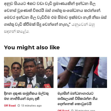
අනුව සියයට 4කට වඩා වැඩි ප්‍රමාණයකින් ඉන්ධන මිල
වෙනස් වුණොත් විතරයි බස් ගාස්තු සංශෝධනය කරන්නේ.
මෙවර ඉන්ධන මිල වැඩිවීම එම සීමාව ඉක්මවා නැති නිසා බස්
ගාස්තු වැඩි කිරීමක් සිදු වෙන්නේ නැහැ,”
යනුවෙන් ඔහු
සඳහන් කළේය.
You might also like
දිනන දකුණ සාමූහිකය මල්වතු
මැගසින් බන්ධනාගාරයට
මහ නාහිමියන් බැහැ දකී
පාර්සලයක් විසිකරන්න ගිය
දෙන්නෙක් කොටුවෙයි
Off Road
13 minutes ago
Off Road
20 minutes ago