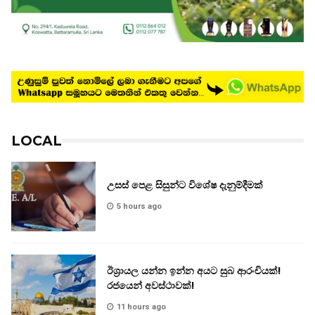
LOCAL
උසස් පෙළ සිසුන්ට විශේෂ දැනුම්දීමක්
5 hours ago
ඊශ්‍රායල යන්න ඉන්න අයට සුබ ආරංචියක්!
‍රජයෙන් අවස්ථාවක්!
11 hours ago