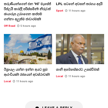
තරුණියන්ගෙන් එන ‘Hi’ මැසේජ්
LPL සටනේ අවසන් තරගය අදයි
රිප්ලයි කරද්දි පරිස්සමින්! නිරුවත්
Sport
11 hours ago
ඡායාරූප ලබාගෙන කප්පම්
ගන්නා අලුත්ම ජාවාරමක්!
Off Road
5 hours ago
ඊශ්‍රායල යන්න ඉන්න අයට සුබ
ශානි අබේසේකරට උසස්වීමක්
ආරංචියක්! ‍රජයෙන් අවස්ථාවක්!
Local
11 hours ago
Local
11 hours ago
LEAVE A REPLY