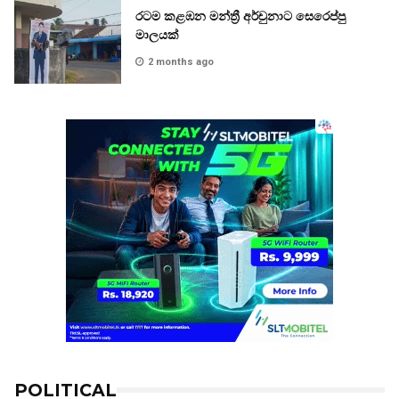
රටම කළඹන මන්ත්‍රී අර්චුනාට සෙරෙප්පු
මාලයක්
2 months ago
POLITICAL