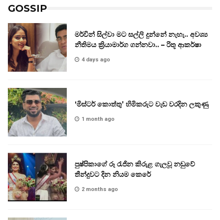
GOSSIP
මර්වින් සිල්වා මට සල්ලි දුන්නේ නැහැ.. අවශ්‍ය
නීතිමය ක්‍රියාමාර්ග ගන්නවා.. – රිතූ ආකර්ෂා
4 days ago
‘මිස්ටර් කොත්තු’ හිමිකරුට වැඩ වරදින ලකුණු
1 month ago
පුෂ්පිකාගේ රූ රැජින කිරුළ ගැලවූ නඩුවේ
තීන්දුවට දින නියම කෙරේ
2 months ago