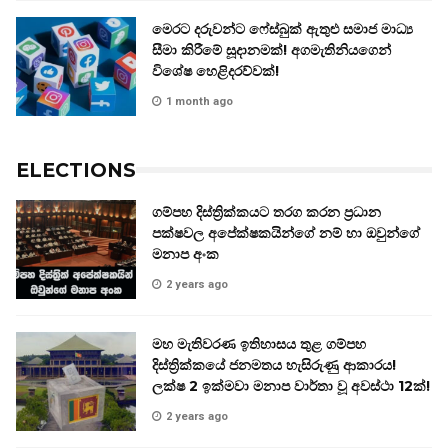
මෙරට දරුවන්ට ෆේස්බුක් ඇතුළු සමාජ මාධ්‍ය
සීමා කිරීමේ සූදානමක්! අගමැතිනියගෙන්
විශේෂ හෙළිදරව්වක්!
1 month ago
ELECTIONS
ගම්පහ දිස්ත්‍රික්කයට තරග කරන ප්‍රධාන
පක්ෂවල අපේක්ෂකයින්ගේ නම් හා ඔවුන්ගේ
මනාප අංක
2 years ago
මහ මැතිවරණ ඉතිහාසය තුළ ගම්පහ
දිස්ත්‍රික්කයේ ජනමතය හැසිරුණු ආකාරය!
ලක්ෂ 2 ඉක්මවා මනාප වාර්තා වූ අවස්ථා 12ක්!
2 years ago