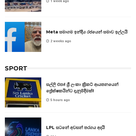
1 week ago
Meta සමාගම ඉන්දීය රජයෙන් සමාව ඉල්ලයි
2 weeks ago
SPORT
සල්ලි එපා! ශ්‍රී ලංකා ක්‍රිකට් ආයතනයෙන්
ප්‍රේක්ෂකයින්ට දැනුම්දීමක්!
5 hours ago
LPL සටනේ අවසන් තරගය අදයි