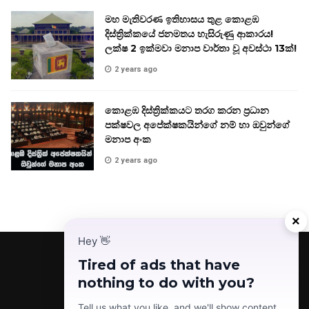
මහ මැතිවරණ ඉතිහාසය තුළ කොළඹ
දිස්ත්‍රික්කයේ ජනමතය හැසිරුණු ආකාරය!
ලක්ෂ 2 ඉක්මවා මනාප වාර්තා වූ අවස්ථා 13ක්!
2 years ago
කොළඹ දිස්ත්‍රික්කයට තරග කරන ප්‍රධාන
පක්ෂවල අපේක්ෂකයින්ගේ නම් හා ඔවුන්ගේ
මනාප අංක
2 years ago
×
Hey
👋
Tired of ads that have
nothing to do with you?
Facebook
Telegram
Instagram
TikTok
YouTube
Tell us what you like, and we'll show content