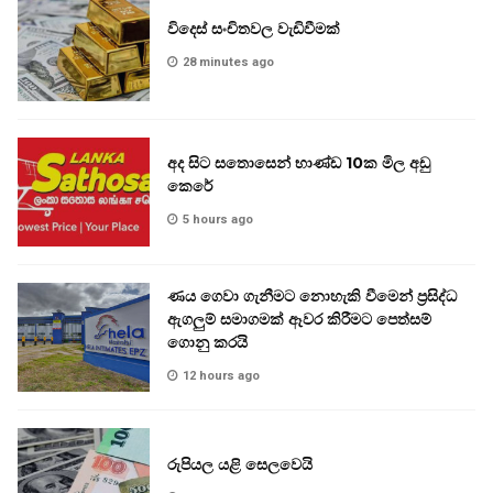
විදෙස් සංචිතවල වැඩිවීමක්
28 minutes ago
අද සිට සතොසෙන් භාණ්ඩ 10ක මිල අඩු
කෙරේ
5 hours ago
ණය ගෙවා ගැනීමට නොහැකි වීමෙන් ප්‍රසිද්ධ
ඇගලුම් සමාගමක් ඈවර කිරීමට පෙත්සම්
ගොනු කරයි
12 hours ago
රුපියල යළි සෙලවෙයි