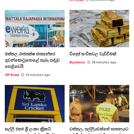
මත්තල රාජපක්ෂ ජාත්‍යන්තර
විදෙස් සංචිතවල වැඩිවීමක්
ගුවන්තොටුපොළේ සැබෑ පාඩුව
Business
28 minutes ago
හෙළිවෙයි
Off Road
23 minutes ago
සල්ලි එපා! ශ්‍රී ලංකා ක්‍රිකට්
වත්තල, පල්ලියවත්තේ ඝාතනයට