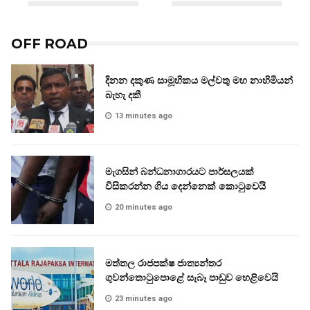
OFF ROAD
දිනන දකුණ සාමූහිකය මල්වතු මහ නාහිමියන්
බැහැ දකී
13 minutes ago
මැගසින් බන්ධනාගාරයට පාර්සලයක්
විසිකරන්න ගිය දෙන්නෙක් කොටුවෙයි
20 minutes ago
මත්තල රාජපක්ෂ ජාත්‍යන්තර
ගුවන්තොටුපොළේ සැබෑ පාඩුව හෙළිවෙයි
23 minutes ago