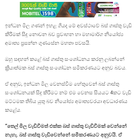
ඉන්ධන මිල ගණන් ඉහළ ගියද මේ අවස්ථාවේ බස් ගාස්තු වැඩි
කිරීමක් සිදු නොවන බව ප්‍රවාහන හා මහාමාර්ග නියෝජ්‍ය
අමාත්‍ය ප්‍රසන්න ගුණසේන මහතා පවසයි.
ඔහු සඳහන් කළේ බස් ගාස්තු සංශෝධනය කරනු ලබන්නේ
ක්‍රියාත්මක බස් ගාස්තු සංශෝධන සමීකරණයට අනුව බවය.
ඒ අනුව, ඉන්ධන මිල වෙනස්වීම හේතුවෙන් බස් ගාස්තු
සංශෝධනයක් සිදු කිරීමට නම් එම වෙනස සියයට 4කට වැඩි
මට්ටමක තිබිය යුතු බව නියෝජ්‍ය අමාත්‍යවරයා අවධාරණය
කළේය.
“තෙල් මිල වැඩිවීමත් එක්ක බස් ගාස්තු වැඩිවීමක් වෙන්නේ
නැහැ. බස් ගාස්තු වැඩිවෙන්නේ සමීකරණයට අනුවයි. ඒ