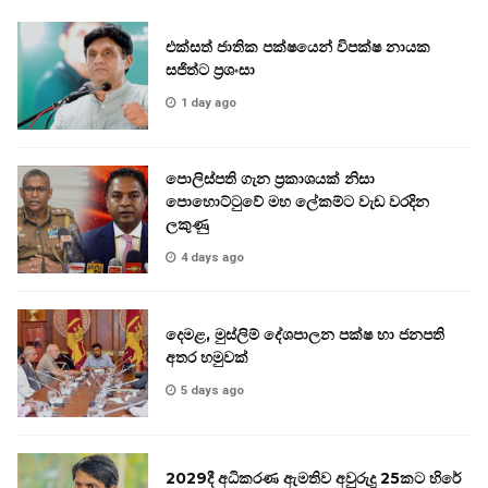
එක්සත් ජාතික පක්ෂයෙන් විපක්ෂ නායක
සජිත්ට ප්‍රශංසා
1 day ago
පොලිස්පති ගැන ප්‍රකාශයක් නිසා
පොහොට්ටුවේ මහ ලේකම්ට වැඩ වරදින
ලකුණු
4 days ago
දෙමළ, මුස්ලිම් දේශපාලන පක්ෂ හා ජනපති
අතර හමුවක්
5 days ago
2029දී අධිකරණ ඇමතිව අවුරුදු 25කට හිරේ