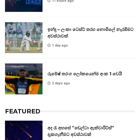
11 hours ago
ඉන්දු – ලංකා ටෙස්ට් තරග නොමිලේ නැරඹීමට
අවස්ථාවක්
1 day ago
රුමේෂ් තරංග ලෝකයෙන්ම අංක 1 වෙයි
2 days ago
FEATURED
අද රෑ අහසේ ”ඩෙල්ටා ඇක්වාරිට්ස්”
දැකගැනීමට අවස්ථාවක්