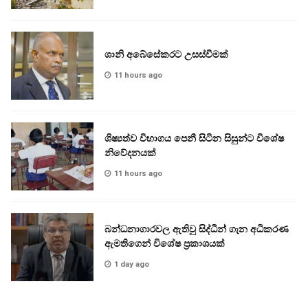
ශානි අබේසේකරට උසස්වීමක්
11 hours ago
ශිෂ්‍යත්ව විභාගය පෙනී සිටින සිසුන්ට විශේෂ
නිවේදනයක්
11 hours ago
බන්ධනාගාරවල ඇතිවු සිද්ධීන් ගැන අධිකරණ
ඇමතිගෙන් විශේෂ ප්‍රකාශයක්
1 day ago