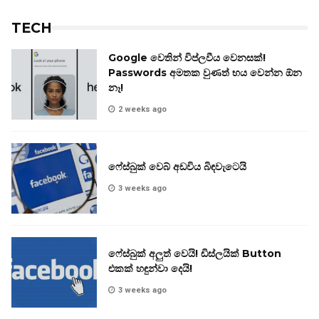
TECH
Google වෙතින් විප්ලවීය වෙනසක්!
Passwords අමතක වුණත් භය වෙන්න ඕන
නෑ!
2 weeks ago
ෆේස්බුක් වෙබ් අඩවිය බිඳවැටෙයි
3 weeks ago
ෆේස්බුක් අලුත් වෙයි! ඩිස්ලයික් Button
එකක් හඳුන්වා දෙයි!
3 weeks ago