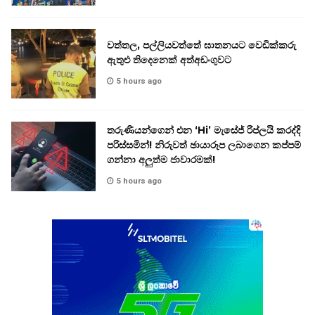
වත්තල, පල්ලියවත්තේ ඝාතනයට වෙඩික්කරු
ඇතුළු තිදෙනෙක් අත්අඩංගුවට
5 hours ago
තරුණියන්ගෙන් එන ‘Hi’ මැසේජ් රිප්ලයි කරද්දි
පරිස්සමින්! නිරුවත් ඡායාරූප ලබාගෙන කප්පම්
ගන්නා අලුත්ම ජාවාරමක්!
5 hours ago