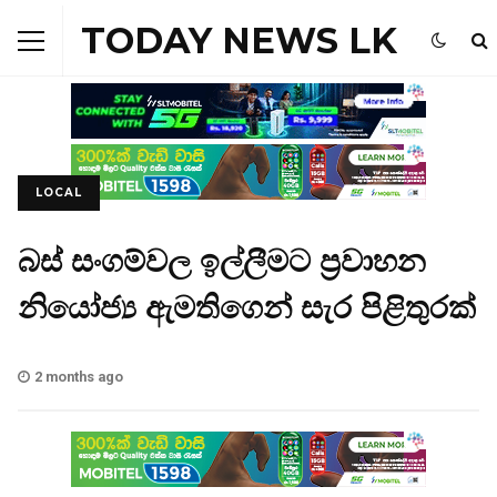
TODAY NEWS LK
LOCAL
බස් සංගම්වල ඉල්ලීමට ප්‍රවාහන
නියෝජ්‍ය ඇමතිගෙන් සැර පිළිතුරක්
2 months ago