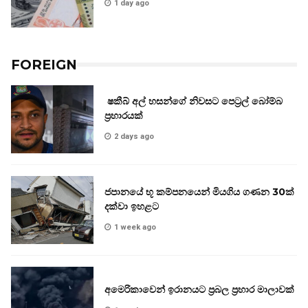
1 day ago
FOREIGN
ෂකීබ් අල් හසන්ගේ නිවසට පෙට්‍රල් බෝම්බ
ප්‍රහාරයක්
2 days ago
ජපානයේ භූ කම්පනයෙන් මියගිය ගණන 30ක්
දක්වා ඉහළට
1 week ago
අමෙරිකාවෙන් ඉරානයට ප්‍රබල ප්‍රහාර මාලාවක්