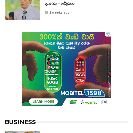
දානවා – අර්චුනා
2 weeks ago
BUSINESS