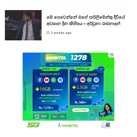
මේ ගෙවෙන්නේ මගේ පාර්ලිමේන්තු දිවියේ
අවසාන දින කිහිපය – අර්චුනා රාමනාදන්
2 weeks ago