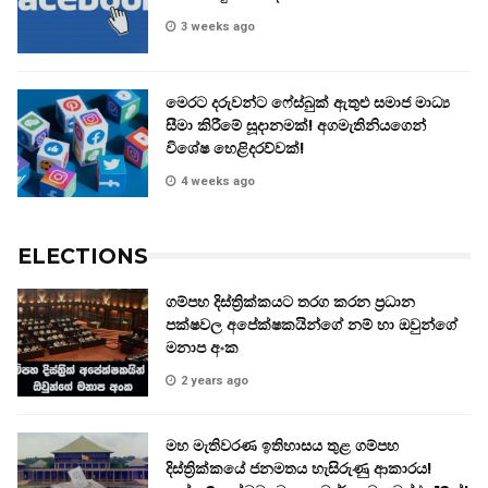
3 weeks ago
මෙරට දරුවන්ට ෆේස්බුක් ඇතුළු සමාජ මාධ්‍ය
සීමා කිරීමේ සූදානමක්! අගමැතිනියගෙන්
විශේෂ හෙළිදරව්වක්!
4 weeks ago
ELECTIONS
ගම්පහ දිස්ත්‍රික්කයට තරග කරන ප්‍රධාන
පක්ෂවල අපේක්ෂකයින්ගේ නම් හා ඔවුන්ගේ
මනාප අංක
2 years ago
මහ මැතිවරණ ඉතිහාසය තුළ ගම්පහ
දිස්ත්‍රික්කයේ ජනමතය හැසිරුණු ආකාරය!