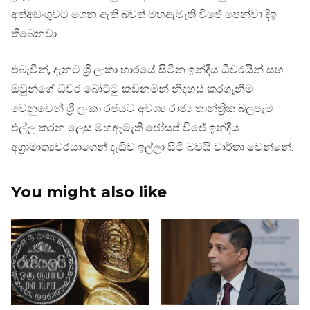
අත්අඩංගුවට ගෙන ඇති බවත් මහඇමැති විජේ පෙන්වා දීඉ
තිබෙනවා.
එබැවින්, දැනට ශ්‍රී ලංකා භාරයේ සිටින ඉන්දීය ධීවරයින් සහ
ඔවුන්ගේ ධීවර බෝට්ටු කඩිනමින් නිදහස් කරගැනීම
වෙනුවෙන් ශ්‍රී ලංකා රජයට අවශ්‍ය රාජ්‍ය තාන්ත්‍රික බලපෑම
එල්ල කරන ලෙස මහඇමැති ජෝසප් විජේ ඉන්දීය
අග්‍රාමාත්‍යවරයාගෙන් දැඩිව ඉල්ලා සිටි බවයි වාර්තා වෙන්නේ.
You might also like