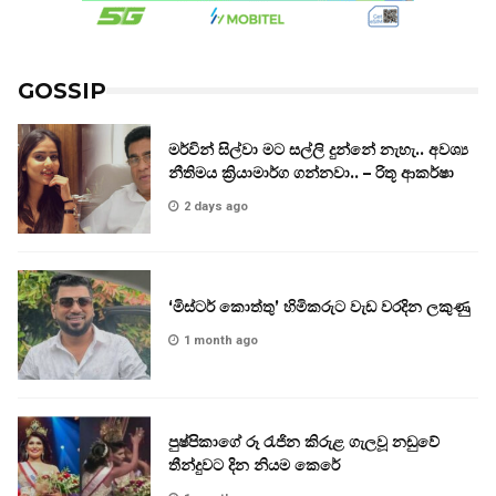
GOSSIP
මර්වින් සිල්වා මට සල්ලි දුන්නේ නැහැ.. අවශ්‍ය
නීතිමය ක්‍රියාමාර්ග ගන්නවා.. – රිතූ ආකර්ෂා
2 days ago
‘මිස්ටර් කොත්තු’ හිමිකරුට වැඩ වරදින ලකුණු
1 month ago
පුෂ්පිකාගේ රූ රැජින කිරුළ ගැලවූ නඩුවේ
තීන්දුවට දින නියම කෙරේ