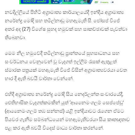
නවදිල්ලියේ පිහිටි අග්‍රාමාත්‍ය කාර්යාලයේදී ඉන්දීය අග්‍රාමාත්‍ය
නරේන්ද්‍ර මෝදි සහ තමිල්නාඩු මහඇමැති සී. ජෝසප් විජේ
අතර අද (27) විශේෂ සුහද හමුවක් සහ සාකච්ඡාවක් පැවත්වා
තිබෙනවා.
මෙම නිල හමුවේදී තමිල්නාඩු ප්‍රාන්තයේ සුභසාධනය සහ
සංවර්ධනය වෙනුවෙන් වූ වැදගත් ඉල්ලීම් රැසක් ඇතුළත්
ස්මාරක පත්‍රයක් මහඇමැති විජේ විසින් අග්‍රාමාත්‍යවරයා වෙත
භාර දී ඇති බවයි වාර්තා වෙන්නේ.
එහිදී අග්‍රාමාත්‍ය නරේන්ද්‍ර මෝදි සිය නෙදර්ලන්ත සංචාරයේදී,
ඓතිහාසික වැදගත්කමකින් යුත් ‘ආනෛමංගලම් සෙප්පේඩු’
(ආනෛමංගලම් තඹ සන්නස්) යළි ඉන්දියාවට රැගෙන ඒමට
පියවර ගැනීම සම්බන්ධයෙන් මහඇමැතිවරයා සිය කෘතඥතාව
පළ කර ඇති බවයි විදෙස් මාධ්‍ය වාර්තා කරන්නේ.