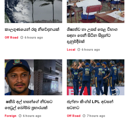
කාලගුණයෙන් රතු නිවේදනයක්
ශිෂ්‍යත්ව හා උසස් පෙළ විභාග
සඳහා පෙනී සිටින සිසුන්ට
Off Road
6 hours ago
දැනුම්දීමක්
Local
6 hours ago
ෂකීබ් අල් හසන්ගේ නිවසට
ජැෆ්නා කිංග්ස් LPL අවසන්
පෙට්‍රල් බෝම්බ ප්‍රහාරයක්
සටනට
Foreign
6 hours ago
Off Road
7 hours ago