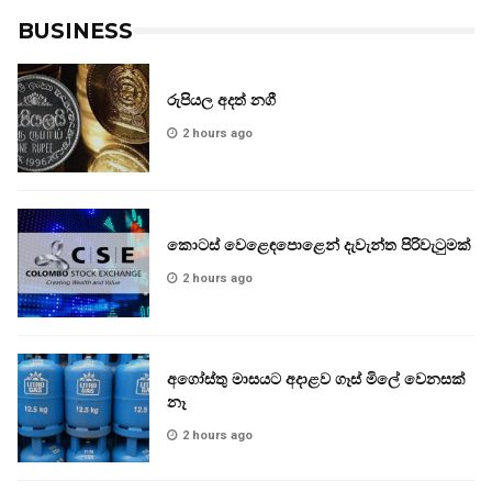
BUSINESS
රුපියල අදත් නගී
2 hours ago
කොටස් වෙළෙඳපොළෙන් දැවැන්ත පිරිවැටුමක්
2 hours ago
අගෝස්තු මාසයට අදාළව ගෑස් මිලේ වෙනසක්
නෑ
2 hours ago