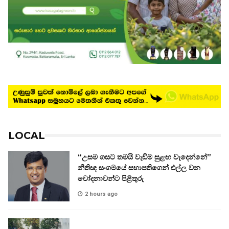
LOCAL
“උසම ගසට තමයි වැඩිම සුළඟ වැදෙන්නේ”
නීතිඥ සංගමයේ සභාපතිගෙන් එල්ල වන
චෝදනාවන්ට පිළිතුරු
2 hours ago