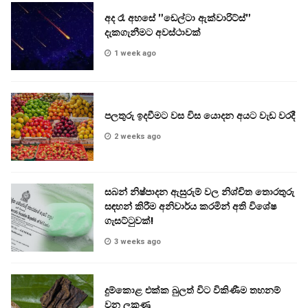
අද රෑ අහසේ ”ඩෙල්ටා ඇක්වාරිට්ස්”
දැකගැනීමට අවස්ථාවක්
1 week ago
පලතුරු ඉදවීමට වස විස යොදන අයට වැඩ වරදී
2 weeks ago
සබන් නිෂ්පාදන ඇසුරුම් වල නිශ්චිත තොරතුරු
සඳහන් කිරීම අනිවාර්ය කරමින් අති විශේෂ
ගැසට්ටුවක්!
3 weeks ago
දුම්කොළ එක්ක බුලත් විට විකිණීම තහනම්
වන ලකුණු