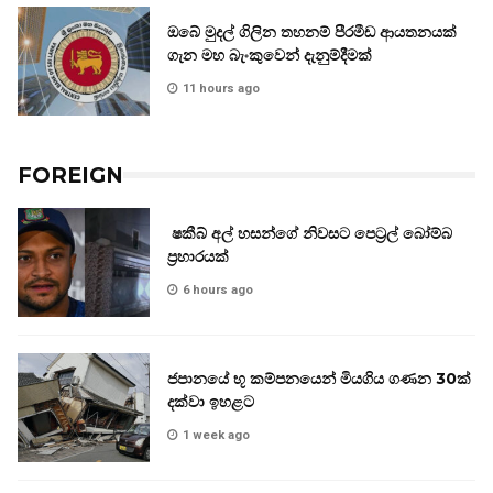
ඔබේ මුදල් ගිලින තහනම් පීරමීඩ ආයතනයක්
ගැන මහ බැංකුවෙන් දැනුම්දීමක්
11 hours ago
FOREIGN
ෂකීබ් අල් හසන්ගේ නිවසට පෙට්‍රල් බෝම්බ
ප්‍රහාරයක්
6 hours ago
ජපානයේ භූ කම්පනයෙන් මියගිය ගණන 30ක්
දක්වා ඉහළට
1 week ago