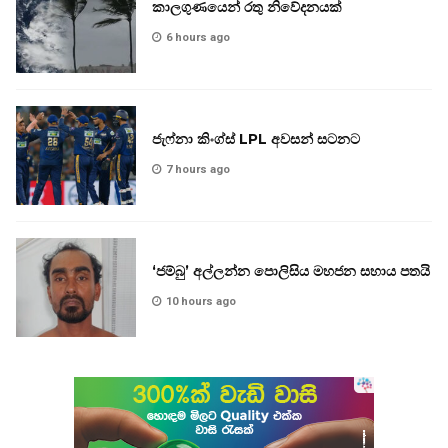
කාලගුණයෙන් රතු නිවේදනයක්
6 hours ago
ජැෆ්නා කිංග්ස් LPL අවසන් සටනට
7 hours ago
‘ජම්බු’ අල්ලන්න පොලිසිය මහජන සහාය පතයි
10 hours ago