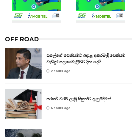
OFF ROAD
සලේගේ පෙත්සමට අදාළ අතරමැදි පෙත්සම්
වැඩිදුර සලකාබැලීමට දින දෙයි
2 hours ago
සරසවි වරම් ලැබූ සිසුන්ට දැනුම්දීමක්
6 hours ago