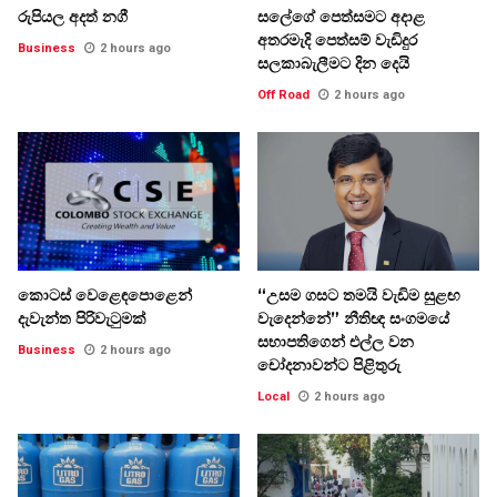
රුපියල අදත් නගී
සලේගේ පෙත්සමට අදාළ
අතරමැදි පෙත්සම් වැඩිදුර
Business
2 hours ago
සලකාබැලීමට දින දෙයි
Off Road
2 hours ago
කොටස් වෙළෙඳපොළෙන්
“උසම ගසට තමයි වැඩිම සුළඟ
දැවැන්ත පිරිවැටුමක්
වැදෙන්නේ” නීතිඥ සංගමයේ
සභාපතිගෙන් එල්ල වන
Business
2 hours ago
චෝදනාවන්ට පිළිතුරු
Local
2 hours ago