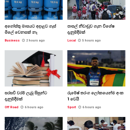
අගෝස්තු මාසයට අදාළව ගෑස්
පාසල් නිවාඩුව ගැන විශේෂ
මිලේ වෙනසක් නෑ
දැනුම්දීමක්
Business
2 hours ago
Local
5 hours ago
සරසවි වරම් ලැබූ සිසුන්ට
රුමේෂ් තරංග ලෝකයෙන්ම අංක
දැනුම්දීමක්
1 වෙයි
Off Road
6 hours ago
Sport
6 hours ago