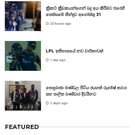
ක්‍රිකට් ක්‍රීඩකයන්ගෙන් බදු අය කිරීමට එරෙහි
පෙත්සමේ තීන්දුව අගෝස්තු 31
22 hours ago
LPL ඉතිහාසයේ නව වාර්තාවක්
1 day ago
පොදුරාජ්‍ය මණ්ඩල පිටිය ජයගත් රුමේෂ් තරංග
සහ පාලිත බණ්ඩාර දිවයිනට
2 days ago
FEATURED