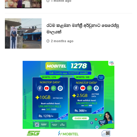
1 month ago
රටම කළඹන මන්ත්‍රී අර්චුනාට සෙරෙප්පු
මාලයක්
2 months ago