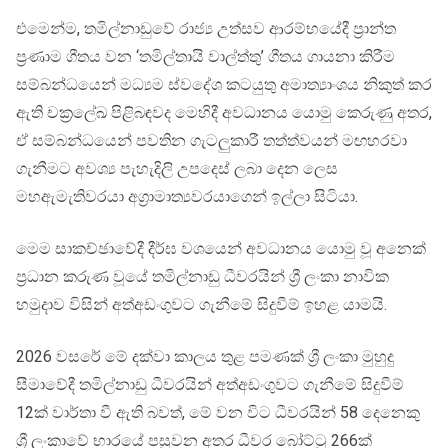
එමෙන්ම, තමිල්නාඩුවේ රාජ්‍ය උත්සව ආරම්භයේදී ප්‍රාන්ත
ප්‍රණාම ගීතය වන ‘තමිල්තායි වාල්ත්තු’ ගීතය ගායනා කිරීම
සම්බන්ධයෙන් මධ්‍යම ස්වදේශ කටයුතු අමාත්‍යාංශය නිකුත් කර
ඇති චක්‍රලේඛ පිළිබඳවද මෙහිදී අවධානය යොමු කෙරුණු අතර,
ඒ සම්බන්ධයෙන් පවතින ගැටලුකාරී තත්ත්වයන් මඟහරවා
ගැනීමට අවශ්‍ය පැහැදිලි උපදෙස් ලබා දෙන ලෙස
මහඇමැතිවරයා අග්‍රාමාත්‍යවරයාගෙන් ඉල්ලා සිටියා.
මෙම සාකච්ඡාවේදී දීර්ඝ වශයෙන් අවධානය යොමු වූ අනෙක්
ප්‍රධාන කරුණ වූයේ තමිල්නාඩු ධීවරයින් ශ්‍රී ලංකා නාවික
හමුදාව විසින් අත්අඩංගුවට ගැනීමේ සිදුවීම් ඉහළ යාමයි.
2026 වසරේ මේ දක්වා කාලය තුළ පමණක් ශ්‍රී ලංකා මුහුදු
සීමාවේදී තමිල්නාඩු ධීවරයින් අත්අඩංගුවට ගැනීමේ සිදුවීම්
12ක් වාර්තා වී ඇති බවත්, මේ වන විට ධීවරයින් 58 දෙනෙකු
ශ්‍රී ලංකාවේ භාරයේ පසුවන අතර ධීවර බෝට්ටු 266ක්