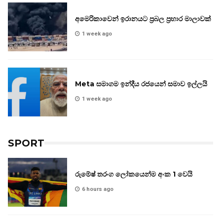
අමෙරිකාවෙන් ඉරානයට ප්‍රබල ප්‍රහාර මාලාවක්
1 week ago
Meta සමාගම ඉන්දීය රජයෙන් සමාව ඉල්ලයි
1 week ago
SPORT
රුමේෂ් තරංග ලෝකයෙන්ම අංක 1 වෙයි
6 hours ago