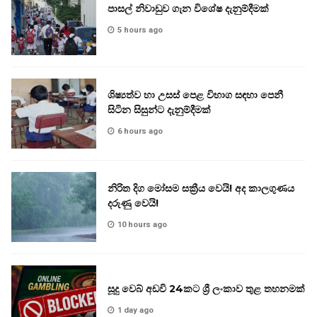
පාසල් නිවාඩුව ගැන විශේෂ දැනුම්දීමක්
5 hours ago
ශිෂ්‍යත්ව හා උසස් පෙළ විභාග සඳහා පෙනී
සිටින සිසුන්ට දැනුම්දීමක්
6 hours ago
නිරිත දිග මෝසම සක්‍රීය වෙයි! අද කාලගුණය
දරුණු වෙයි!
10 hours ago
සූදු වෙබ් අඩවි 24කට ශ්‍රී ලංකාව තුළ තහනමක්
1 day ago