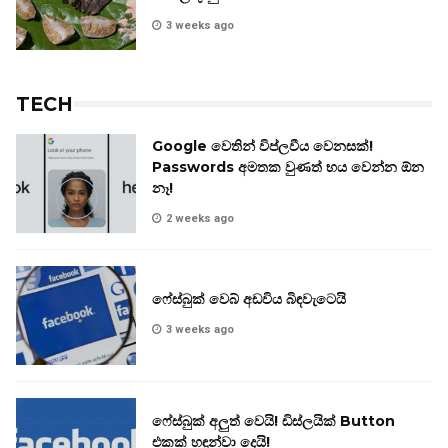
3 weeks ago
TECH
Google වෙතින් විප්ලවීය වෙනසක්!
Passwords අමතක වුණත් භය වෙන්න ඕන
නෑ!
2 weeks ago
ෆේස්බුක් වෙබ් අඩවිය බිඳවැටෙයි
3 weeks ago
ෆේස්බුක් අලුත් වෙයි! ඩිස්ලයික් Button
එකක් හඳුන්වා දෙයි!