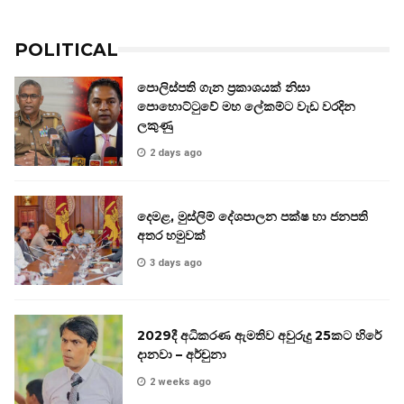
POLITICAL
පොලිස්පති ගැන ප්‍රකාශයක් නිසා
පොහොට්ටුවේ මහ ලේකම්ට වැඩ වරදින
ලකුණු
2 days ago
දෙමළ, මුස්ලිම් දේශපාලන පක්ෂ හා ජනපති
අතර හමුවක්
3 days ago
2029දී අධිකරණ ඇමතිව අවුරුදු 25කට හිරේ
දානවා – අර්චුනා
2 weeks ago