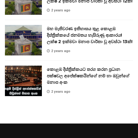
ලක්ෂ 2 ඉක්මවා මනාප වාර්තා වූ අවස්ථා 12ක්!
2 years ago
මහ මැතිවරණ ඉතිහාසය තුළ කොළඹ
දිස්ත්‍රික්කයේ ජනමතය හැසිරුණු ආකාරය!
ලක්ෂ 2 ඉක්මවා මනාප වාර්තා වූ අවස්ථා 13ක්!
2 years ago
කොළඹ දිස්ත්‍රික්කයට තරග කරන ප්‍රධාන
පක්ෂවල අපේක්ෂකයින්ගේ නම් හා ඔවුන්ගේ
මනාප අංක
2 years ago