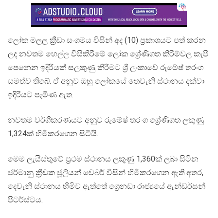
ලෝක මලල ක්‍රීඩා සංගමය විසින් අද (10) ප්‍රකාශයට පත් කරන
ලද නවතම හෙල්ල විසිකිරීමේ ලෝක ශ්‍රේණිගත කිරීම්වල කැපී
පෙනෙන ඉදිරියක් සලකුණු කිරීමට ශ්‍රී ලංකාවේ රුමේෂ් තරංග
සමත්ව තිබේ. ඒ අනුව ඔහු ලෝකයේ තෙවැනි ස්ථානය දක්වා
ඉදිරියට පැමිණ ඇත.
නවතම වර්ගීකරණයට අනුව රුමේෂ් තරංග ශ්‍රේණිගත ලකුණු
1,324ක් හිමිකරගෙන සිටියි.
මෙම ලැයිස්තුවේ ප්‍රථම ස්ථානය ලකුණු 1,360ක් ලබා සිටින
ජර්මානු ක්‍රීඩක ජූලියන් වෙබර් විසින් හිමිකරගෙන ඇති අතර,
දෙවැනි ස්ථානය හිමිව ඇත්තේ ග්‍රෙනඩා රාජ්‍යයේ ඇන්ඩර්සන්
පීටර්ස්ටය.