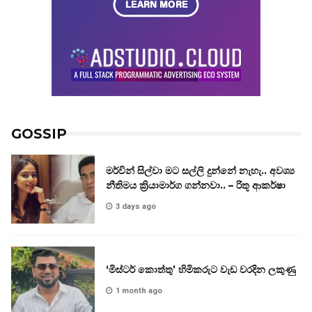
GOSSIP
මර්වින් සිල්වා මට සල්ලි දුන්නේ නැහැ.. අවශ්‍ය
නීතිමය ක්‍රියාමාර්ග ගන්නවා.. – රිතූ ආකර්ෂා
3 days ago
‘මිස්ටර් කොත්තු’ හිමිකරුට වැඩ වරදින ලකුණු
1 month ago