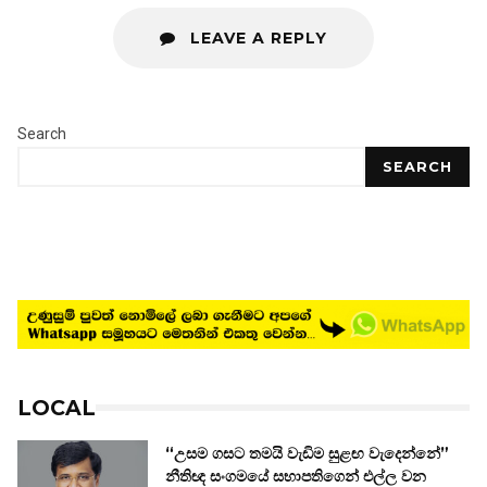
LEAVE A REPLY
Search
SEARCH
LOCAL
“උසම ගසට තමයි වැඩිම සුළඟ වැදෙන්නේ”
නීතිඥ සංගමයේ සභාපතිගෙන් එල්ල වන