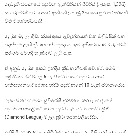
දෙවැනි ස්ථානයේ පසුවන ඇන්ඩර්සන් පීටර්ස් (ලකුණු 1,326)
සහ රුමේෂ් තරංග අතර ඇත්තේ ලකුණු 2ක ඉතා සුළු පරතරයක්
වීම විශේෂත්වයකි.
ලෝක මලල ක්‍රීඩා ක්ෂේත්‍රයේ දැවැන්තයන් වන ඔලිම්පික් රන්
පදක්කම් ලාභී ක්‍රීඩකයන් දෙදෙනෙකුම අභිබවා යාමට රුමේෂ්
තරංගට මෙහිදී හැකියාව ලැබී ඇත.
ඒ අනුව ලෝක ප්‍රකට ඉන්දීය ක්‍රීඩක නීරාජ් චොප්රා මෙම
ශ්‍රේණිගත කිරීම්වල 5 වැනි ස්ථානයේ පසුවන අතර,
පාකිස්තානයේ අර්ශාද් නදීම් පසුවන්නේ 10 වැනි ස්ථානයේය.
රුමේෂ් තරංග මෙම සුවිශේෂී දක්ෂතාව කරා ළඟා වූයේ
පසුගියදා ඉතාලියේ රෝම නුවර පැවති ‘ඩයමන්ඩ් ලීග්’
(Diamond League) මලල ක්‍රීඩා තරගාවලියේදීය.
එහිදී මීටර් 92.62ක අතිවිශිෂ්ට දුරක් හෙල්ල විසිකරමින් නව ශ්‍රී