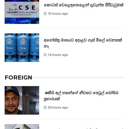
කොටස් වෙළෙඳපොළෙන් දැවැන්ත පිරිවැටුමක්
15 hours ago
අගෝස්තු මාසයට අදාළව ගෑස් මිලේ වෙනසක්
නෑ
16 hours ago
FOREIGN
ෂකීබ් අල් හසන්ගේ නිවසට පෙට්‍රල් බෝම්බ
ප්‍රහාරයක්
20 hours ago