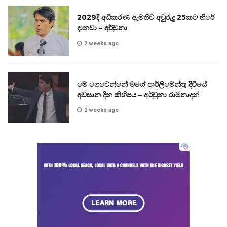
2029දී අධිකරණ ඇමතිව අවුරුදු 25කට හිරේ
දානවා – අර්චුනා
2 weeks ago
මේ ගෙවෙන්නේ මගේ පාර්ලිමේන්තු දිවියේ
අවසාන දින කිහිපය – අර්චුනා රාමනාදන්
2 weeks ago