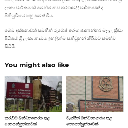
ලංකා වාර්තාවක් මෙන්ම නව තරගාවලි වාර්තාවක් ද
පිහිටුවීමට ඔහු සමත් විය.
මෙම දක්ෂතාවත් සමඟින් රුමේෂ් තරංග ජාත්‍යන්තර මලල ක්‍රීඩා
පිටියේ ශ්‍රී ලංකා නාමය ඉහළින්ම සනිටුහන් කිරීමට සමත්ව
සිටියි.
You might also like
කුරුවිට බන්ධනාගාරය තුළ
මැගසින් බන්ධනාගාරය තුළ
නොසන්සුන්තාවක්
නොසන්සුන්තාවක්