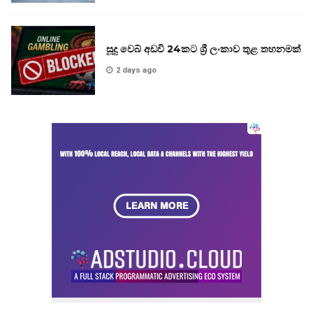
සූදු වෙබ් අඩවි 24කට ශ්‍රී ලංකාව තුළ තහනමක්
2 days ago