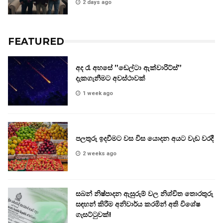
2 days ago
FEATURED
අද රෑ අහසේ ”ඩෙල්ටා ඇක්වාරිට්ස්”
දැකගැනීමට අවස්ථාවක්
1 week ago
පලතුරු ඉදවීමට වස විස යොදන අයට වැඩ වරදී
2 weeks ago
සබන් නිෂ්පාදන ඇසුරුම් වල නිශ්චිත තොරතුරු
සඳහන් කිරීම අනිවාර්ය කරමින් අති විශේෂ
ගැසට්ටුවක්!