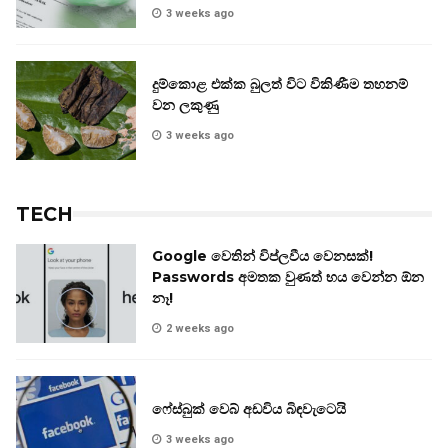
3 weeks ago
දුම්කොළ එක්ක බුලත් විට විකිණීම තහනම්
වන ලකුණු
3 weeks ago
TECH
Google වෙතින් විප්ලවීය වෙනසක්!
Passwords අමතක වුණත් භය වෙන්න ඕන
නෑ!
2 weeks ago
ෆේස්බුක් වෙබ් අඩවිය බිඳවැටෙයි
3 weeks ago