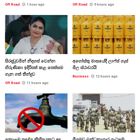
Off Road
1 hour ago
Off Road
9 hours ago
සිරදඬුවමින් නිදහස් වෙන්න
අගෝස්තු මාසයේදී ලාෆ්ස් ගෑස්
හිරුණිකා ඉදිරිපත් කළ පෙත්සම
මිල ස්ථාවරයි
ගැන ගත් තීන්දුව
Business
12 hours ago
Off Road
11 hours ago
කොළඹ ප්‍රදේශ කිහිපයකට අද
මීගමුව බන්ධනාගාර ගැටුමේ