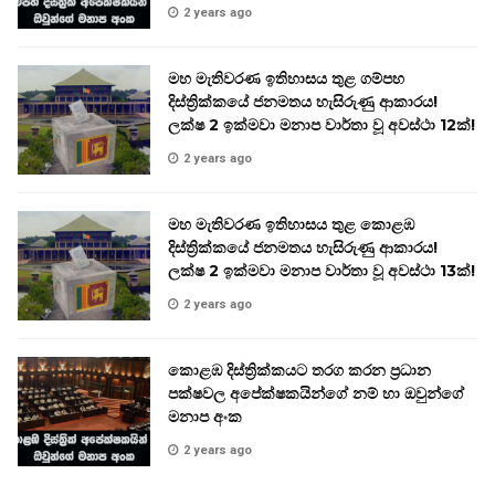
2 years ago
මහ මැතිවරණ ඉතිහාසය තුළ ගම්පහ
දිස්ත්‍රික්කයේ ජනමතය හැසිරුණු ආකාරය!
ලක්ෂ 2 ඉක්මවා මනාප වාර්තා වූ අවස්ථා 12ක්!
2 years ago
මහ මැතිවරණ ඉතිහාසය තුළ කොළඹ
දිස්ත්‍රික්කයේ ජනමතය හැසිරුණු ආකාරය!
ලක්ෂ 2 ඉක්මවා මනාප වාර්තා වූ අවස්ථා 13ක්!
2 years ago
කොළඹ දිස්ත්‍රික්කයට තරග කරන ප්‍රධාන
පක්ෂවල අපේක්ෂකයින්ගේ නම් හා ඔවුන්ගේ
මනාප අංක
2 years ago