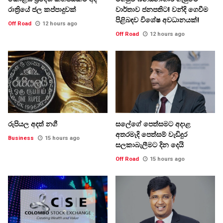
රාත්‍රියේ ජල කප්පාදුවක්
වාර්තාව ජනපතිට! වන්දි ගෙවීම
පිළිබඳව විශේෂ අවධානයක්!
Off Road
12 hours ago
Off Road
12 hours ago
රුපියල අදත් නගී
සලේගේ පෙත්සමට අදාළ
අතරමැදි පෙත්සම් වැඩිදුර
Business
15 hours ago
සලකාබැලීමට දින දෙයි
Off Road
15 hours ago