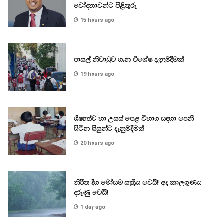
චෝදනාවන්ට පිළිතුරු
15 hours ago
පාසල් නිවාඩුව ගැන විශේෂ දැනුම්දීමක්
19 hours ago
ශිෂ්‍යත්ව හා උසස් පෙළ විභාග සඳහා පෙනී
සිටින සිසුන්ට දැනුම්දීමක්
20 hours ago
නිරිත දිග මෝසම සක්‍රීය වෙයි! අද කාලගුණය
දරුණු වෙයි!
1 day ago