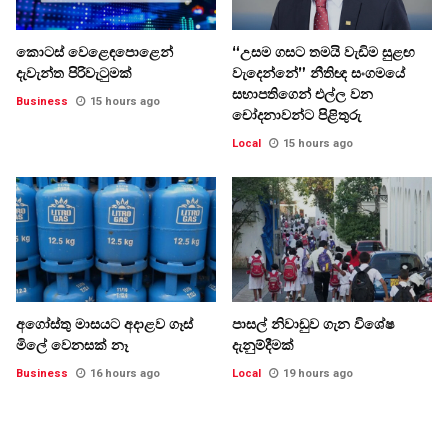
කොටස් වෙළෙඳපොළෙන්
“උසම ගසට තමයි වැඩිම සුළඟ
දැවැන්ත පිරිවැටුමක්
වැදෙන්නේ” නීතිඥ සංගමයේ
සභාපතිගෙන් එල්ල වන
Business
15 hours ago
චෝදනාවන්ට පිළිතුරු
Local
15 hours ago
අගෝස්තු මාසයට අදාළව ගෑස්
පාසල් නිවාඩුව ගැන විශේෂ
මිලේ වෙනසක් නෑ
දැනුම්දීමක්
Business
16 hours ago
Local
19 hours ago