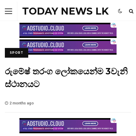
TODAY NEWS LK
SPORT
රුමේෂ් තරංග ලෝකයෙන්ම 3වැනි
ස්ථානයට
2 months ago