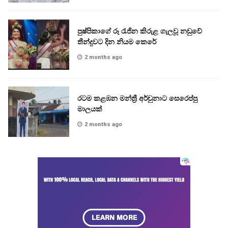
පුෂ්පිකාගේ රූ රැජින කිරුළ ගැලවූ නඩුවේ
තීන්දුවට දින නියම කෙරේ
2 months ago
රටම කළඹන මන්ත්‍රී අර්චුනාට සෙරෙප්පු
මාලයක්
2 months ago