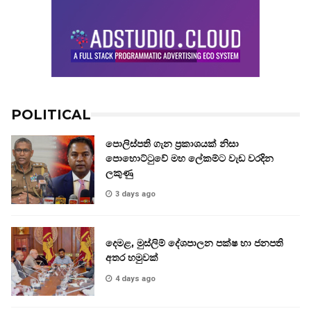
POLITICAL
පොලිස්පති ගැන ප්‍රකාශයක් නිසා
පොහොට්ටුවේ මහ ලේකම්ට වැඩ වරදින
ලකුණු
3 days ago
දෙමළ, මුස්ලිම් දේශපාලන පක්ෂ හා ජනපති
අතර හමුවක්
4 days ago