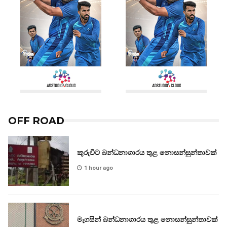
OFF ROAD
කුරුවිට බන්ධනාගාරය තුළ නොසන්සුන්තාවක්
1 hour ago
මැගසින් බන්ධනාගාරය තුළ නොසන්සුන්තාවක්