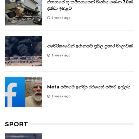
ජපානයේ භූ කම්පනයෙන් මියගිය ගණන 30ක්
දක්වා ඉහළට
1 week ago
අමෙරිකාවෙන් ඉරානයට ප්‍රබල ප්‍රහාර මාලාවක්
1 week ago
Meta සමාගම ඉන්දීය රජයෙන් සමාව ඉල්ලයි
1 week ago
SPORT