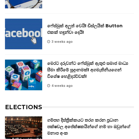
ෆේස්බුක් අලුත් වෙයි! ඩිස්ලයික් Button
එකක් හඳුන්වා දෙයි!
3 weeks ago
මෙරට දරුවන්ට ෆේස්බුක් ඇතුළු සමාජ මාධ්‍ය
සීමා කිරීමේ සූදානමක්! අගමැතිනියගෙන්
විශේෂ හෙළිදරව්වක්!
4 weeks ago
ELECTIONS
ගම්පහ දිස්ත්‍රික්කයට තරග කරන ප්‍රධාන
පක්ෂවල අපේක්ෂකයින්ගේ නම් හා ඔවුන්ගේ
මනාප අංක