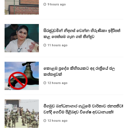
9 hours ago
සිරදඬුවමින් නිදහස් වෙන්න හිරුණිකා ඉදිරිපත්
කළ පෙත්සම ගැන ගත් තීන්දුව
11 hours ago
කොළඹ ප්‍රදේශ කිහිපයකට අද රාත්‍රියේ ජල
කප්පාදුවක්
12 hours ago
මීගමුව බන්ධනාගාර ගැටුමේ වාර්තාව ජනපතිට!
වන්දි ගෙවීම පිළිබඳව විශේෂ අවධානයක්!
12 hours ago