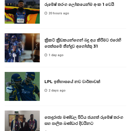
රුමේෂ් තරංග ලෝකයෙන්ම අංක 1 වෙයි
20 hours ago
ක්‍රිකට් ක්‍රීඩකයන්ගෙන් බදු අය කිරීමට එරෙහි
පෙත්සමේ තීන්දුව අගෝස්තු 31
1 day ago
LPL ඉතිහාසයේ නව වාර්තාවක්
2 days ago
පොදුරාජ්‍ය මණ්ඩල පිටිය ජයගත් රුමේෂ් තරංග
සහ පාලිත බණ්ඩාර දිවයිනට