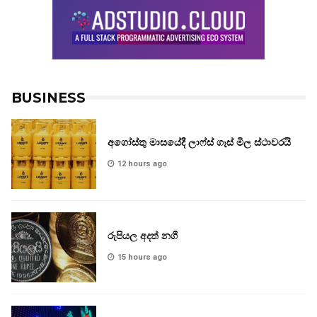
BUSINESS
අගෝස්තු මාසයේදී ලාෆ්ස් ගෑස් මිල ස්ථාවරයි
12 hours ago
රුපියල අදත් නගී
15 hours ago