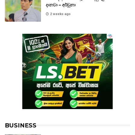
දානවා – අර්චුනා
2 weeks ago
BUSINESS