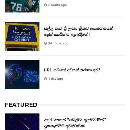
6 hours ago
සල්ලි එපා! ශ්‍රී ලංකා ක්‍රිකට් ආයතනයෙන්
ප්‍රේක්ෂකයින්ට දැනුම්දීමක්!
24 hours ago
LPL සටනේ අවසන් තරගය අදයි
1 day ago
FEATURED
අද රෑ අහසේ ”ඩෙල්ටා ඇක්වාරිට්ස්”
දැකගැනීමට අවස්ථාවක්