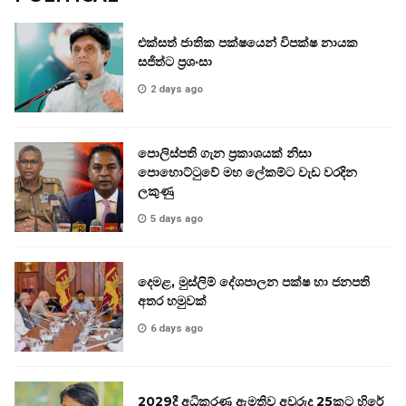
එක්සත් ජාතික පක්ෂයෙන් විපක්ෂ නායක
සජිත්ට ප්‍රශංසා
2 days ago
පොලිස්පති ගැන ප්‍රකාශයක් නිසා
පොහොට්ටුවේ මහ ලේකම්ට වැඩ වරදින
ලකුණු
5 days ago
දෙමළ, මුස්ලිම් දේශපාලන පක්ෂ හා ජනපති
අතර හමුවක්
6 days ago
2029දී අධිකරණ ඇමතිව අවුරුදු 25කට හිරේ