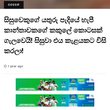
GOSSIP
සිසුවෙකුගේ යතුරු පැදියේ හැපී
කාන්තාවකගේ කකුලේ කොටසක්
ගැලවෙයි! සිසුවා එය කැළයකට විසි
කරලා!
1 year ago