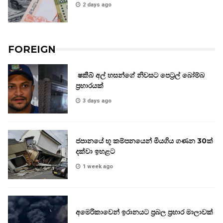
2 days ago
FOREIGN
ෂකීබ් අල් හසන්ගේ නිවසට පෙට්‍රල් බෝම්බ
ප්‍රහාරයක්
3 days ago
ජපානයේ භූ කම්පනයෙන් මියගිය ගණන 30ක්
දක්වා ඉහළට
1 week ago
අමෙරිකාවෙන් ඉරානයට ප්‍රබල ප්‍රහාර මාලාවක්