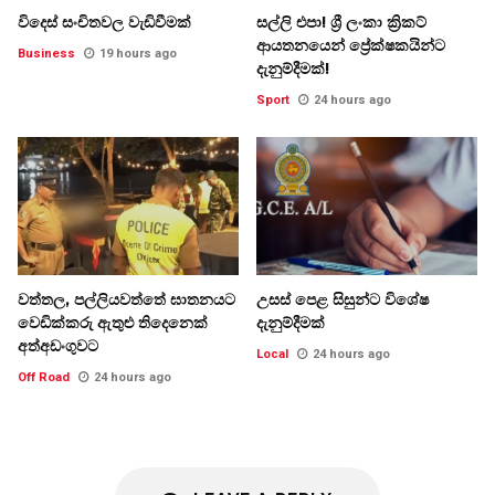
විදෙස් සංචිතවල වැඩිවීමක්
සල්ලි එපා! ශ්‍රී ලංකා ක්‍රිකට්
ආයතනයෙන් ප්‍රේක්ෂකයින්ට
Business
19 hours ago
දැනුම්දීමක්!
Sport
24 hours ago
වත්තල, පල්ලියවත්තේ ඝාතනයට
උසස් පෙළ සිසුන්ට විශේෂ
වෙඩික්කරු ඇතුළු තිදෙනෙක්
දැනුම්දීමක්
අත්අඩංගුවට
Local
24 hours ago
Off Road
24 hours ago