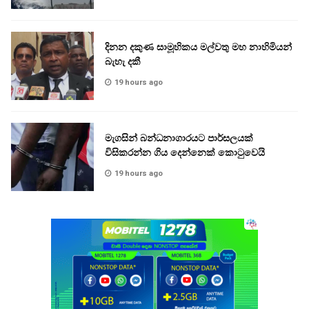
දිනන දකුණ සාමූහිකය මල්වතු මහ නාහිමියන්
බැහැ දකී
19 hours ago
මැගසින් බන්ධනාගාරයට පාර්සලයක්
විසිකරන්න ගිය දෙන්නෙක් කොටුවෙයි
19 hours ago