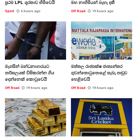
ප්‍රථම LPL ශූරතාව හිමිවෙයි
මහ නාහිමියන් බැහැ දකී
Sport
6 hours ago
Off Road
19 hours ago
මැගසින් බන්ධනාගාරයට
මත්තල රාජපක්ෂ ජාත්‍යන්තර
පාර්සලයක් විසිකරන්න ගිය
ගුවන්තොටුපොළේ සැබෑ පාඩුව
දෙන්නෙක් කොටුවෙයි
හෙළිවෙයි
Off Road
19 hours ago
Off Road
19 hours ago