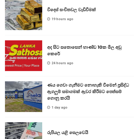
විදෙස් සංචිතවල වැඩිවීමක්
19 hours ago
අද සිට සතොසෙන් භාණ්ඩ 10ක මිල අඩු
කෙරේ
24 hours ago
ණය ගෙවා ගැනීමට නොහැකි වීමෙන් ප්‍රසිද්ධ
ඇගලුම් සමාගමක් ඈවර කිරීමට පෙත්සම්
ගොනු කරයි
1 day ago
රුපියල යළි සෙලවෙයි