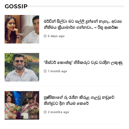
GOSSIP
මර්වින් සිල්වා මට සල්ලි දුන්නේ නැහැ.. අවශ්‍ය
නීතිමය ක්‍රියාමාර්ග ගන්නවා.. – රිතූ ආකර්ෂා
5 days ago
‘මිස්ටර් කොත්තු’ හිමිකරුට වැඩ වරදින ලකුණු
1 month ago
පුෂ්පිකාගේ රූ රැජින කිරුළ ගැලවූ නඩුවේ
තීන්දුවට දින නියම කෙරේ
2 months ago