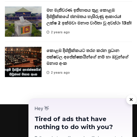
මහ මැතිවරණ ඉතිහාසය තුළ කොළඹ
දිස්ත්‍රික්කයේ ජනමතය හැසිරුණු ආකාරය!
ලක්ෂ 2 ඉක්මවා මනාප වාර්තා වූ අවස්ථා 13ක්!
2 years ago
කොළඹ දිස්ත්‍රික්කයට තරග කරන ප්‍රධාන
පක්ෂවල අපේක්ෂකයින්ගේ නම් හා ඔවුන්ගේ
මනාප අංක
2 years ago
×
Hey
👋
Tired of ads that have
nothing to do with you?
Facebook
Telegram
Instagram
TikTok
YouTube