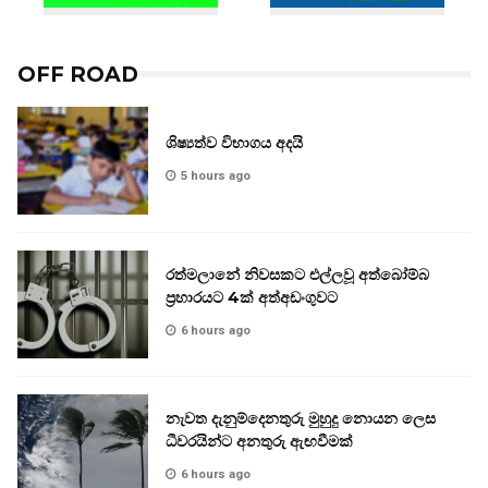
OFF ROAD
ශිෂ්‍යත්ව විභාගය අදයි
5 hours ago
රත්මලානේ නිවසකට එල්ලවූ අත්බෝම්බ
ප්‍රහාරයට 4ක් අත්අඩංගුවට
6 hours ago
නැවත දැනුම්දෙනතුරු මුහුදු නොයන ලෙස
ධීවරයින්ට අනතුරු ඇඟවීමක්
6 hours ago