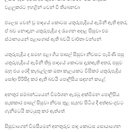
වළලුකරට ඉහළින් වෙන් වී තිබෙනවා.
එලෙස වෙන් වූ පාදයේ කොටස යතුරුපැදියේ ඇමිනී ඇති අතර,
ඒ බව නොදැන යතුරුපැදිය ද රැගෙන අදාළ සිසුවා එම
ස්ථානයෙන් පළාගොස් ඇති බවයි වාර්තා වන්නේ.
යතුරුපැදිය ද සමඟ පළා ගිය පාසල් සිසුවා නිවසට පැමිණි පසු
යතුරුපැදියේ ඇමිනී තිබූ පාදයේ කොටස දැකඇති අතර, පසුව
ඔහු එය රෙදි කැබැල්ලක ඔතා කැලයකට විසිකර යතුරුපැදිය
සෝදා පිරිසිදු කර ඇති බවයි පොලිසිය සඳහන් කළේ.
අනතුර සම්බන්ධයෙන් විමර්ශන ඇරඹු අක්මීමන පොලිසිය
සැකකාර පාසල් සිසුවා නිවස තුළ සැඟව සිටිය දී අත්අඩංගුවට
ගැනීමටයි කටයුතු කර ඇත්තේ.
සිසුවාගෙන් විමසීමෙන් අනතුරුව පාද කොටස සොයාගෙන