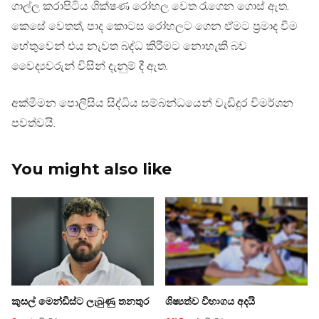
ගාල්ල කරාපිටිය ශික්ෂණ රෝහල වෙත රැගෙන ගොස් ඇත.
කෙසේ වෙතත්, පාද කොටස රෝහලට ගෙන ඒමට ප්‍රමාද වීම
හේතුවෙන් එය නැවත බද්ධ කිරීමට නොහැකි බව
වෛද්‍යවරුන් විසින් දැනුම් දී ඇත.
අක්මීමන පොලිසිය සිද්ධිය සම්බන්ධයෙන් වැඩිදුර විමර්ශන
පවත්වයි.
You might also like
කුසල් මෙන්ඩිස්ට ලැබුණු තනතුර
ශිෂ්‍යත්ව විභාගය අදයි