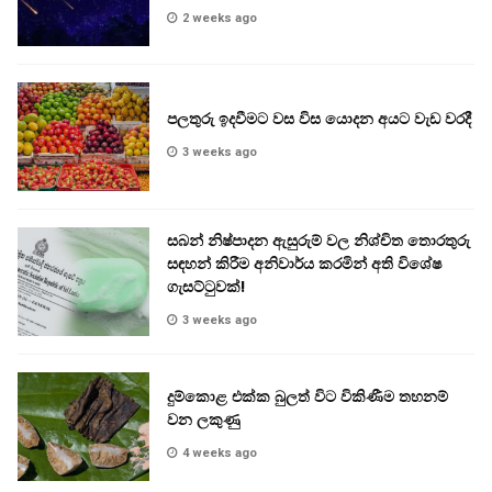
2 weeks ago
පලතුරු ඉදවීමට වස විස යොදන අයට වැඩ වරදී
3 weeks ago
සබන් නිෂ්පාදන ඇසුරුම් වල නිශ්චිත තොරතුරු
සඳහන් කිරීම අනිවාර්ය කරමින් අති විශේෂ
ගැසට්ටුවක්!
3 weeks ago
දුම්කොළ එක්ක බුලත් විට විකිණීම තහනම්
වන ලකුණු
4 weeks ago