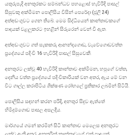
යතුරුපැදි අනතුරකට සම්බන්ධව පහළොස් හැවිරිදි පාසල්
සිසුවකු අක්මීමන පොලිසිය විසින් පෙරේදා (ජූලි 24)
අත්අඩංගුවට ගෙන තිබේ. මෙම සිද්ධියෙන් කාන්තාවකගේ
පාදයක් වළලුකරට ඉහළින් සිරුරෙන් වෙන් වී ඇත.
අත්අඩංගුවට ගත් සැකකරු ආනන්දගොඩ, වැවේගොඩවත්ත
ප්‍රදේශයේ පදිංචි 16 හැවිරිදි පාසල් සිසුවෙකි.
අනතුරට ලක්වූ 40 හැවිරිදි කාන්තාව අක්මීමන, හපුගේ වත්ත,
දෙනිය වත්ත ප්‍රදේශයේ පදිංචිකාරියක් වන අතර, ඇය මේ වන
විට ගාල්ල කරාපිටිය ශික්ෂණ රෝහලේ ප්‍රතිකාර ලබමින් සිටියි.
පොලිසිය සඳහන් කරන පරිදි, අනතුර සිදුව ඇත්තේ
හිමිදුම්ගොඩ පාසල අසලදීය.
මාර්ගයේ ගමන් කරමින් සිටි කාන්තාව මෙලෙස අනතුරට
ලක්ව ඇති අතර, අනතුරින් කාන්තාවගේ එක් පාදයක්