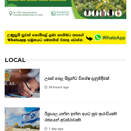
LOCAL
උසස් පෙළ සිසුන්ට විශේෂ දැනුම්දීමක්
24 hours ago
ඊශ්‍රායල යන්න ඉන්න අයට සුබ ආරංචියක්!
‍රජයෙන් අවස්ථාවක්!
1 day ago