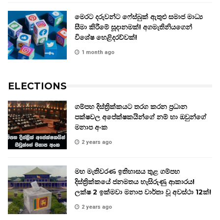
මෙරට දරුවන්ට ෆේස්බුක් ඇතුළු සමාජ මාධ්‍ය
සීමා කිරීමේ සූදානමක්! අගමැතිනියගෙන්
විශේෂ හෙළිදරව්වක්!
1 month ago
ELECTIONS
ගම්පහ දිස්ත්‍රික්කයට තරග කරන ප්‍රධාන
පක්ෂවල අපේක්ෂකයින්ගේ නම් හා ඔවුන්ගේ
මනාප අංක
2 years ago
මහ මැතිවරණ ඉතිහාසය තුළ ගම්පහ
දිස්ත්‍රික්කයේ ජනමතය හැසිරුණු ආකාරය!
ලක්ෂ 2 ඉක්මවා මනාප වාර්තා වූ අවස්ථා 12ක්!
2 years ago