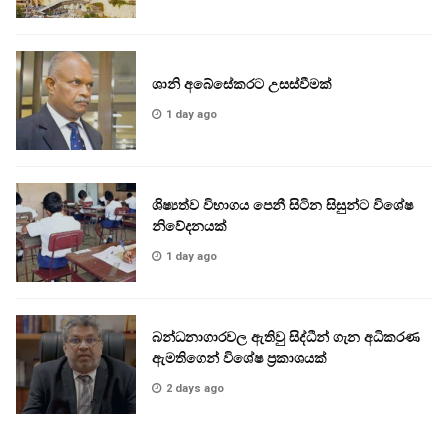
ශානි අබේසේකරට උසස්වීමක්
1 day ago
ශිෂ්‍යත්ව විභාගය පෙනී සිටින සිසුන්ට විශේෂ
නිවේදනයක්
1 day ago
බන්ධනාගාරවල ඇතිවු සිද්ධීන් ගැන අධිකරණ
ඇමතිගෙන් විශේෂ ප්‍රකාශයක්
2 days ago