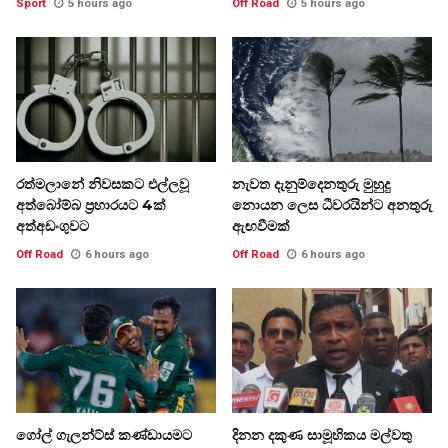
Sport
5 hours ago
Off Road
5 hours ago
රත්මලානේ නිවසකට එල්ලවූ
නැවත දැනුම්දෙනතුරු මුහුදු
අත්බෝම්බ ප්‍රහාරයට 4ක්
නොයන ලෙස ධීවරයින්ට අනතුරු
අත්අඩංගුවට
ඇඟවීමක්
Off Road
6 hours ago
Off Road
6 hours ago
ගෝල් ගැලන්ට්ස් කණ්ඩායමට
දිනන දකුණ සාමූහිකය මල්වතු