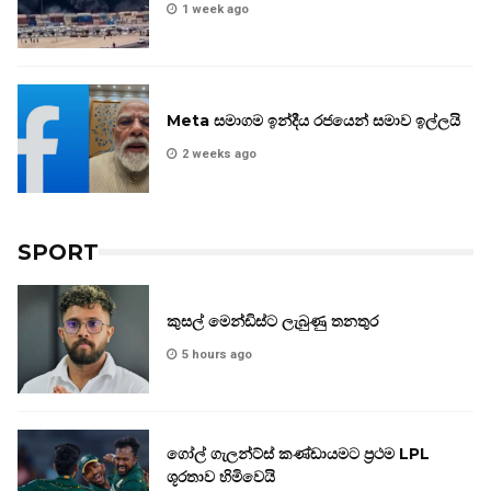
1 week ago
Meta සමාගම ඉන්දීය රජයෙන් සමාව ඉල්ලයි
2 weeks ago
SPORT
කුසල් මෙන්ඩිස්ට ලැබුණු තනතුර
5 hours ago
ගෝල් ගැලන්ට්ස් කණ්ඩායමට ප්‍රථම LPL
ශූරතාව හිමිවෙයි