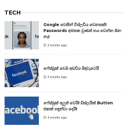
TECH
Google වෙතින් විප්ලවීය වෙනසක්!
Passwords අමතක වුණත් භය වෙන්න ඕන
නෑ!
2 weeks ago
ෆේස්බුක් වෙබ් අඩවිය බිඳවැටෙයි
3 weeks ago
ෆේස්බුක් අලුත් වෙයි! ඩිස්ලයික් Button
එකක් හඳුන්වා දෙයි!
4 weeks ago