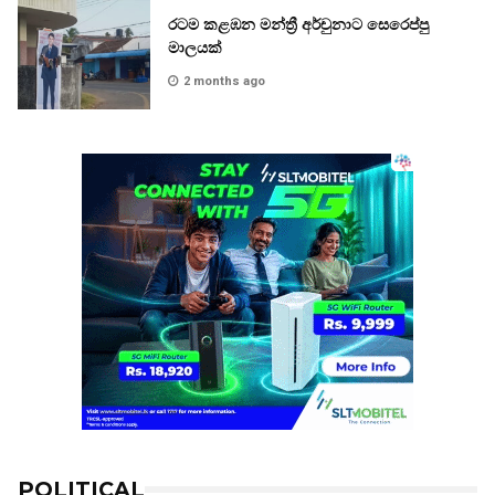
රටම කළඹන මන්ත්‍රී අර්චුනාට සෙරෙප්පු
මාලයක්
2 months ago
POLITICAL