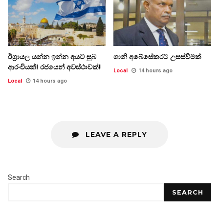
ඊශ්‍රායල යන්න ඉන්න අයට සුබ
ශානි අබේසේකරට උසස්වීමක්
ආරංචියක්! ‍රජයෙන් අවස්ථාවක්!
Local
14 hours ago
Local
14 hours ago
LEAVE A REPLY
Search
SEARCH