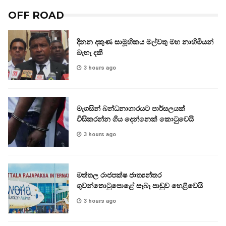
OFF ROAD
දිනන දකුණ සාමූහිකය මල්වතු මහ නාහිමියන්
බැහැ දකී
3 hours ago
මැගසින් බන්ධනාගාරයට පාර්සලයක්
විසිකරන්න ගිය දෙන්නෙක් කොටුවෙයි
3 hours ago
මත්තල රාජපක්ෂ ජාත්‍යන්තර
ගුවන්තොටුපොළේ සැබෑ පාඩුව හෙළිවෙයි
3 hours ago