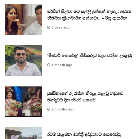
මර්වින් සිල්වා මට සල්ලි දුන්නේ නැහැ.. අවශ්‍ය
නීතිමය ක්‍රියාමාර්ග ගන්නවා.. – රිතූ ආකර්ෂා
5 days ago
‘මිස්ටර් කොත්තු’ හිමිකරුට වැඩ වරදින ලකුණු
1 month ago
පුෂ්පිකාගේ රූ රැජින කිරුළ ගැලවූ නඩුවේ
තීන්දුවට දින නියම කෙරේ
2 months ago
රටම කළඹන මන්ත්‍රී අර්චුනාට සෙරෙප්පු