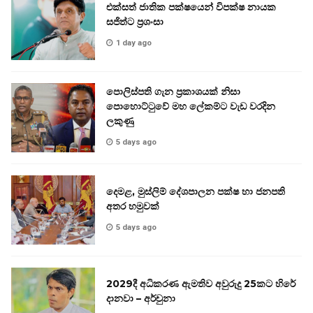
එක්සත් ජාතික පක්ෂයෙන් විපක්ෂ නායක
සජිත්ට ප්‍රශංසා
1 day ago
පොලිස්පති ගැන ප්‍රකාශයක් නිසා
පොහොට්ටුවේ මහ ලේකම්ට වැඩ වරදින
ලකුණු
5 days ago
දෙමළ, මුස්ලිම් දේශපාලන පක්ෂ හා ජනපති
අතර හමුවක්
5 days ago
2029දී අධිකරණ ඇමතිව අවුරුදු 25කට හිරේ
දානවා – අර්චුනා