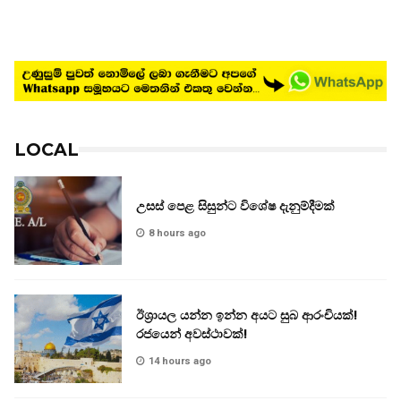
LOCAL
උසස් පෙළ සිසුන්ට විශේෂ දැනුම්දීමක්
8 hours ago
ඊශ්‍රායල යන්න ඉන්න අයට සුබ ආරංචියක්!
‍රජයෙන් අවස්ථාවක්!
14 hours ago