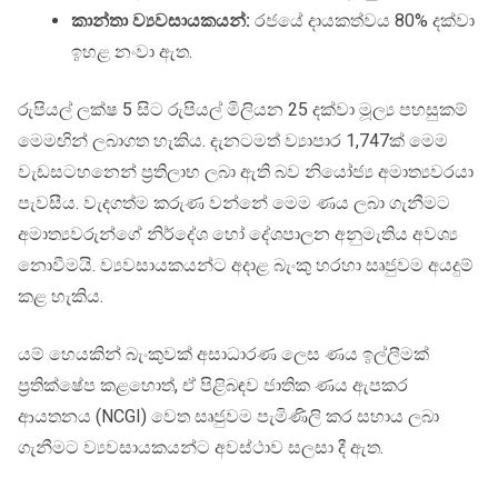
කාන්තා ව්‍යවසායකයන්:
රජයේ දායකත්වය 80% දක්වා
ඉහළ නංවා ඇත.
රුපියල් ලක්ෂ 5 සිට රුපියල් මිලියන 25 දක්වා මූල්‍ය පහසුකම්
මෙමඟින් ලබාගත හැකිය. දැනටමත් ව්‍යාපාර 1,747ක් මෙම
වැඩසටහනෙන් ප්‍රතිලාභ ලබා ඇති බව නියෝජ්‍ය අමාත්‍යවරයා
පැවසීය. වැදගත්ම කරුණ වන්නේ මෙම ණය ලබා ගැනීමට
අමාත්‍යවරුන්ගේ නිර්දේශ හෝ දේශපාලන අනුමැතිය අවශ්‍ය
නොවීමයි. ව්‍යවසායකයන්ට අදාළ බැංකු හරහා සෘජුවම අයදුම්
කළ හැකිය.
යම් හෙයකින් බැංකුවක් අසාධාරණ ලෙස ණය ඉල්ලීමක්
ප්‍රතික්ෂේප කළහොත්, ඒ පිළිබඳව ජාතික ණය ඇපකර
ආයතනය (NCGI) වෙත සෘජුවම පැමිණිලි කර සහාය ලබා
ගැනීමට ව්‍යවසායකයන්ට අවස්ථාව සලසා දී ඇත.