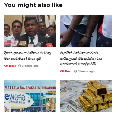
You might also like
දිනන දකුණ සාමූහිකය මල්වතු
මැගසින් බන්ධනාගාරයට
මහ නාහිමියන් බැහැ දකී
පාර්සලයක් විසිකරන්න ගිය
දෙන්නෙක් කොටුවෙයි
Off Road
3 hours ago
Off Road
3 hours ago