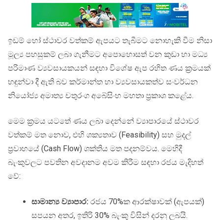
ඉඩම් හෝ ස්ථාවර වත්කම් ඇපයට තැබීමට නොහැකි වීම නිසා
මූල්‍ය පහසුකම් ලබා ගැනීමට අපොහොසත් වන කුඩා හා මධ්‍ය
පරිමාණ ව්‍යවසායකයන් සඳහා විශේෂ ඇප රහිත ණය ක්‍රමයක්
හඳුන්වා දී ඇති බව කර්මාන්ත හා ව්‍යවසායකත්ව සංවර්ධන
නියෝජ්‍ය අමාත්‍ය චතුරංග අබේසිංහ මහතා ප්‍රකාශ කළේය.
මෙම ක්‍රමය යටතේ ණය ලබා දෙන්නේ ව්‍යාපාරයේ ස්ථාවර
වත්කම් මත නොව, එහි ශක්‍යතාව (Feasibility) සහ මුදල්
ප්‍රවාහයේ (Cash Flow) ශක්තිය මත පදනම්වය. මෙහිදී
බැංකුවලට පවතින අවදානම අවම කිරීම සඳහා රජය මැදිහත්
වේ:
සාමාන්‍ය ව්‍යාපාර:
රජය 70%ක ආරක්ෂාවක් (ඇපයක්)
සපයන අතර, ඉතිරි 30% බැංකු විසින් දරනු ලබයි.