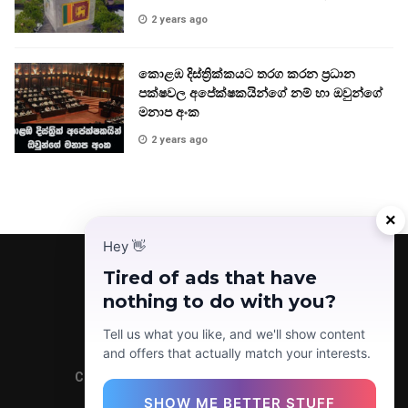
2 years ago
කොළඹ දිස්ත්‍රික්කයට තරග කරන ප්‍රධාන
පක්ෂවල අපේක්ෂකයින්ගේ නම් හා ඔවුන්ගේ
මනාප අංක
2 years ago
×
Hey
👋
Tired of ads that have
nothing to do with you?
Facebook
Telegram
Instagram
TikTok
YouTube
Tell us what you like, and we'll show content
and offers that actually match your interests.
Copyright © 2022 Today News LK (Pvt) Ltd.
SHOW ME BETTER STUFF