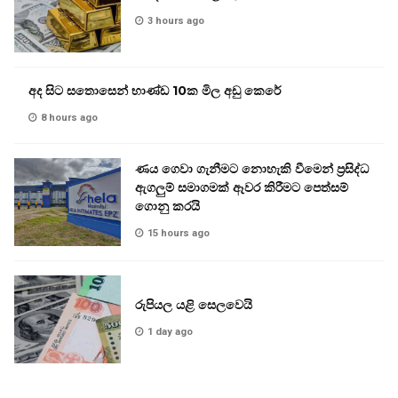
3 hours ago
අද සිට සතොසෙන් භාණ්ඩ 10ක මිල අඩු කෙරේ
8 hours ago
ණය ගෙවා ගැනීමට නොහැකි වීමෙන් ප්‍රසිද්ධ
ඇගලුම් සමාගමක් ඈවර කිරීමට පෙත්සම්
ගොනු කරයි
15 hours ago
රුපියල යළි සෙලවෙයි
1 day ago