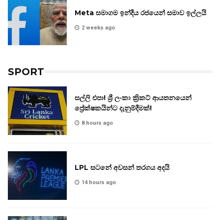
Meta සමාගම ඉන්දීය රජයෙන් සමාව ඉල්ලයි
2 weeks ago
SPORT
සල්ලි එපා! ශ්‍රී ලංකා ක්‍රිකට් ආයතනයෙන්
ප්‍රේක්ෂකයින්ට දැනුම්දීමක්!
8 hours ago
LPL සටනේ අවසන් තරගය අදයි
14 hours ago