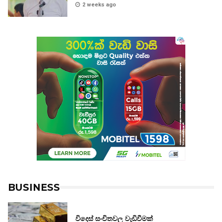
2 weeks ago
BUSINESS
විදෙස් සංචිතවල වැඩිවීමක්