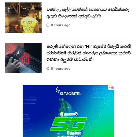
වත්තල, පල්ලියවත්තේ ඝාතනයට වෙඩික්කරු
ඇතුළු තිදෙනෙක් අත්අඩංගුවට
8 hours ago
තරුණියන්ගෙන් එන ‘Hi’ මැසේජ් රිප්ලයි කරද්දි
පරිස්සමින්! නිරුවත් ඡායාරූප ලබාගෙන කප්පම්
ගන්නා අලුත්ම ජාවාරමක්!
8 hours ago