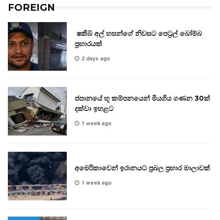
FOREIGN
ෂකීබ් අල් හසන්ගේ නිවසට පෙට්‍රල් බෝම්බ
ප්‍රහාරයක්
2 days ago
ජපානයේ භූ කම්පනයෙන් මියගිය ගණන 30ක්
දක්වා ඉහළට
1 week ago
අමෙරිකාවෙන් ඉරානයට ප්‍රබල ප්‍රහාර මාලාවක්
1 week ago