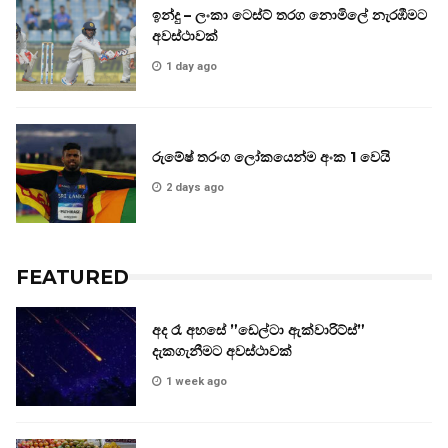
ඉන්දු – ලංකා ටෙස්ට් තරග නොමිලේ නැරඹීමට
අවස්ථාවක්
1 day ago
රුමේෂ් තරංග ලෝකයෙන්ම අංක 1 වෙයි
2 days ago
FEATURED
අද රෑ අහසේ ”ඩෙල්ටා ඇක්වාරිට්ස්”
දැකගැනීමට අවස්ථාවක්
1 week ago