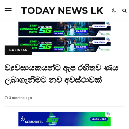
TODAY NEWS LK
BUSINESS
ව්‍යවසායකයන්ට ඇප රහිතව ණය
ලබාගැනීමට නව අවස්ථාවක්
3 months ago