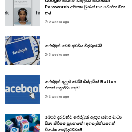
Google වෙතින් විප්ලවීය වෙනසක්!
Passwords අමතක වුණත් භය වෙන්න ඕන
නෑ!
2 weeks ago
ෆේස්බුක් වෙබ් අඩවිය බිඳවැටෙයි
3 weeks ago
ෆේස්බුක් අලුත් වෙයි! ඩිස්ලයික් Button
එකක් හඳුන්වා දෙයි!
3 weeks ago
මෙරට දරුවන්ට ෆේස්බුක් ඇතුළු සමාජ මාධ්‍ය
සීමා කිරීමේ සූදානමක්! අගමැතිනියගෙන්
විශේෂ හෙළිදරව්වක්!