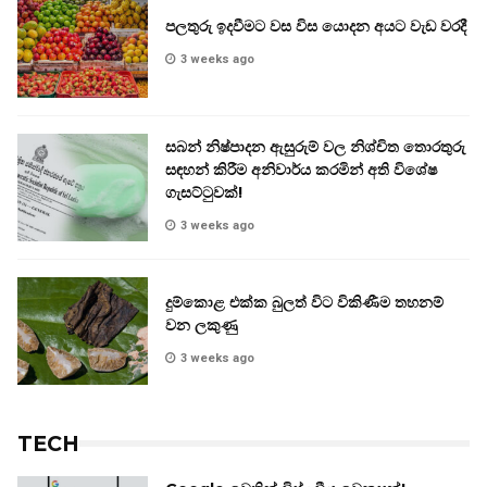
පලතුරු ඉදවීමට වස විස යොදන අයට වැඩ වරදී
3 weeks ago
සබන් නිෂ්පාදන ඇසුරුම් වල නිශ්චිත තොරතුරු
සඳහන් කිරීම අනිවාර්ය කරමින් අති විශේෂ
ගැසට්ටුවක්!
3 weeks ago
දුම්කොළ එක්ක බුලත් විට විකිණීම තහනම්
වන ලකුණු
3 weeks ago
TECH