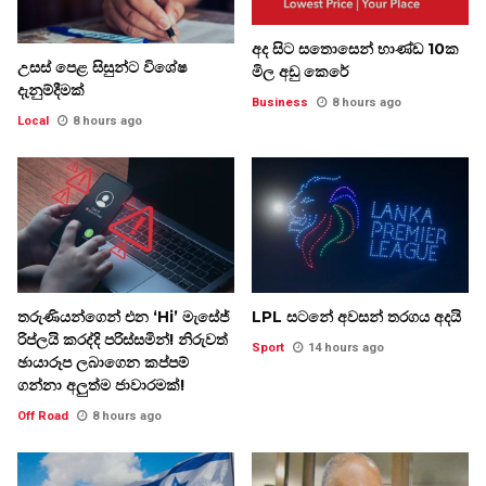
අද සිට සතොසෙන් භාණ්ඩ 10ක
උසස් පෙළ සිසුන්ට විශේෂ
මිල අඩු කෙරේ
දැනුම්දීමක්
Business
8 hours ago
Local
8 hours ago
තරුණියන්ගෙන් එන ‘Hi’ මැසේජ්
LPL සටනේ අවසන් තරගය අදයි
රිප්ලයි කරද්දි පරිස්සමින්! නිරුවත්
Sport
14 hours ago
ඡායාරූප ලබාගෙන කප්පම්
ගන්නා අලුත්ම ජාවාරමක්!
Off Road
8 hours ago