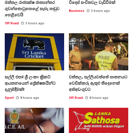
මත්තල රාජපක්ෂ ජාත්‍යන්තර
විදෙස් සංචිතවල වැඩිවීමක්
ගුවන්තොටුපොළේ සැබෑ පාඩුව
Business
3 hours ago
හෙළිවෙයි
Off Road
3 hours ago
සල්ලි එපා! ශ්‍රී ලංකා ක්‍රිකට්
වත්තල, පල්ලියවත්තේ ඝාතනයට
ආයතනයෙන් ප්‍රේක්ෂකයින්ට
වෙඩික්කරු ඇතුළු තිදෙනෙක්
දැනුම්දීමක්!
අත්අඩංගුවට
Sport
8 hours ago
Off Road
8 hours ago