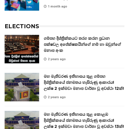
1 month ago
ELECTIONS
ගම්පහ දිස්ත්‍රික්කයට තරග කරන ප්‍රධාන
පක්ෂවල අපේක්ෂකයින්ගේ නම් හා ඔවුන්ගේ
මනාප අංක
2 years ago
මහ මැතිවරණ ඉතිහාසය තුළ ගම්පහ
දිස්ත්‍රික්කයේ ජනමතය හැසිරුණු ආකාරය!
ලක්ෂ 2 ඉක්මවා මනාප වාර්තා වූ අවස්ථා 12ක්!
2 years ago
මහ මැතිවරණ ඉතිහාසය තුළ කොළඹ
දිස්ත්‍රික්කයේ ජනමතය හැසිරුණු ආකාරය!
ලක්ෂ 2 ඉක්මවා මනාප වාර්තා වූ අවස්ථා 13ක්!