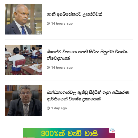
ශානි අබේසේකරට උසස්වීමක්
14 hours ago
ශිෂ්‍යත්ව විභාගය පෙනී සිටින සිසුන්ට විශේෂ
නිවේදනයක්
14 hours ago
බන්ධනාගාරවල ඇතිවු සිද්ධීන් ගැන අධිකරණ
ඇමතිගෙන් විශේෂ ප්‍රකාශයක්
1 day ago