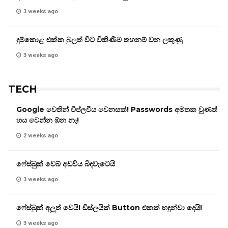
3 weeks ago
දුම්කොළ එක්ක බුලත් විට විකිණීම තහනම් වන ලකුණු
3 weeks ago
TECH
Google වෙතින් විප්ලවීය වෙනසක්! Passwords අමතක වුණත්
භය වෙන්න ඕන නෑ!
2 weeks ago
ෆේස්බුක් වෙබ් අඩවිය බිඳවැටෙයි
3 weeks ago
ෆේස්බුක් අලුත් වෙයි! ඩිස්ලයික් Button එකක් හඳුන්වා දෙයි!
3 weeks ago