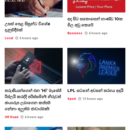
අද සිට සතොසෙන් භාණ්ඩ 10ක
උසස් පෙළ සිසුන්ට විශේෂ
මිල අඩු කෙරේ
දැනුම්දීමක්
Business
6 hours ago
Local
6 hours ago
තරුණියන්ගෙන් එන ‘Hi’ මැසේජ්
LPL සටනේ අවසන් තරගය අදයි
රිප්ලයි කරද්දි පරිස්සමින්! නිරුවත්
Sport
12 hours ago
ඡායාරූප ලබාගෙන කප්පම්
ගන්නා අලුත්ම ජාවාරමක්!
Off Road
6 hours ago