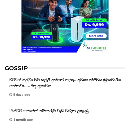
GOSSIP
මර්වින් සිල්වා මට සල්ලි දුන්නේ නැහැ.. අවශ්‍ය නීතිමය ක්‍රියාමාර්ග
ගන්නවා.. – රිතූ ආකර්ෂා
5 days ago
‘මිස්ටර් කොත්තු’ හිමිකරුට වැඩ වරදින ලකුණු
1 month ago