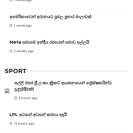
1 week ago
අමෙරිකාවෙන් ඉරානයට ප්‍රබල ප්‍රහාර මාලාවක්
1 week ago
Meta සමාගම ඉන්දීය රජයෙන් සමාව ඉල්ලයි
2 weeks ago
SPORT
සල්ලි එපා! ශ්‍රී ලංකා ක්‍රිකට් ආයතනයෙන් ප්‍රේක්ෂකයින්ට
දැනුම්දීමක්!
6 hours ago
LPL සටනේ අවසන් තරගය අදයි
12 hours ago