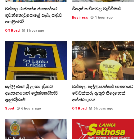
මත්තල රාජපක්ෂ ජාත්‍යන්තර
විදෙස් සංචිතවල වැඩිවීමක්
ගුවන්තොටුපොළේ සැබෑ පාඩුව
Business
1 hour ago
හෙළිවෙයි
Off Road
1 hour ago
සල්ලි එපා! ශ්‍රී ලංකා ක්‍රිකට්
වත්තල, පල්ලියවත්තේ ඝාතනයට
ආයතනයෙන් ප්‍රේක්ෂකයින්ට
වෙඩික්කරු ඇතුළු තිදෙනෙක්
දැනුම්දීමක්!
අත්අඩංගුවට
Sport
6 hours ago
Off Road
6 hours ago