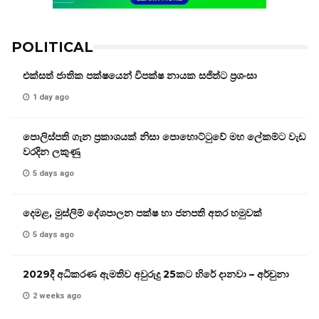
POLITICAL
එක්සත් ජාතික පක්ෂයෙන් විපක්ෂ නායක සජිත්ට ප්‍රශංසා
1 day ago
පොලිස්පති ගැන ප්‍රකාශයක් නිසා පොහොට්ටුවේ මහ ලේකම්ට වැඩ
වරදින ලකුණු
5 days ago
දෙමළ, මුස්ලිම් දේශපාලන පක්ෂ හා ජනපති අතර හමුවක්
5 days ago
2029දී අධිකරණ ඇමතිව අවුරුදු 25කට හිරේ දානවා – අර්චුනා
2 weeks ago