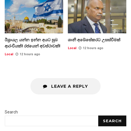
ඊශ්‍රායල යන්න ඉන්න අයට සුබ
ශානි අබේසේකරට උසස්වීමක්
ආරංචියක්! ‍රජයෙන් අවස්ථාවක්!
Local
12 hours ago
Local
12 hours ago
LEAVE A REPLY
Search
SEARCH