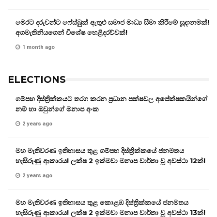
මෙරට දරුවන්ට ෆේස්බුක් ඇතුළු සමාජ මාධ්‍ය සීමා කිරීමේ සූදානමක්!
අගමැතිනියගෙන් විශේෂ හෙළිදරව්වක්!
1 month ago
ELECTIONS
ගම්පහ දිස්ත්‍රික්කයට තරග කරන ප්‍රධාන පක්ෂවල අපේක්ෂකයින්ගේ
නම් හා ඔවුන්ගේ මනාප අංක
2 years ago
මහ මැතිවරණ ඉතිහාසය තුළ ගම්පහ දිස්ත්‍රික්කයේ ජනමතය
හැසිරුණු ආකාරය! ලක්ෂ 2 ඉක්මවා මනාප වාර්තා වූ අවස්ථා 12ක්!
2 years ago
මහ මැතිවරණ ඉතිහාසය තුළ කොළඹ දිස්ත්‍රික්කයේ ජනමතය
හැසිරුණු ආකාරය! ලක්ෂ 2 ඉක්මවා මනාප වාර්තා වූ අවස්ථා 13ක්!