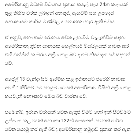
අමෙරිකානු මධ්‍යම විධානය ප්‍රකාශ කළේ, පැය 24ක කාලයක්
තුළ කිහිප වරක් ලබාදුන් අනතුරු ඇඟවීම් සහ උපදෙස්
නෞකාවේ කාර්ය මණ්ඩලය නොතකා හැර ඇති බවය.
ඒ අනුව, නෞකාව ඉරානය වෙත ළඟාවීම වැළැක්වීම සඳහා
අමෙරිකානු ගුවන් යානයක් හෙල්ෆයර් මිසයිලයක් භාවිත කර
එහි එන්ජින් කාමරය අක්‍රීය කළ බව ද එම නිවේදනයේ සඳහන්
වේ.
අප්‍රේල් 13 වැනිදා සිට ආරම්භ කළ ඉරානයට එරෙහි නාවික
අවහිර කිරීමේ මෙහෙයුම යටතේ අමෙරිකාව විසින් අක්‍රීය කළ
හයවැනි නෞකාව මෙය බව වාර්තා වේ.
එමෙන්ම, ඉරාන වරායන් වෙත ඇතුළු වීමට හෝ ඉන් පිටවීමට
උත්සාහ කළ තවත් නෞකා 122ක් මෙතෙක් වෙනත් මාර්ග
වෙත යොමු කර ඇති බවද අමෙරිකානු හමුදාව ප්‍රකාශ කර ඇත.