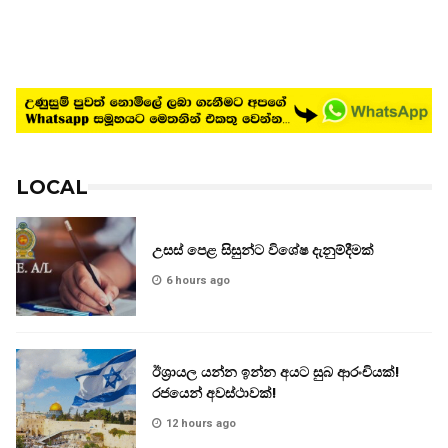
LOCAL
උසස් පෙළ සිසුන්ට විශේෂ දැනුම්දීමක්
6 hours ago
ඊශ්‍රායල යන්න ඉන්න අයට සුබ ආරංචියක්!
‍රජයෙන් අවස්ථාවක්!
12 hours ago