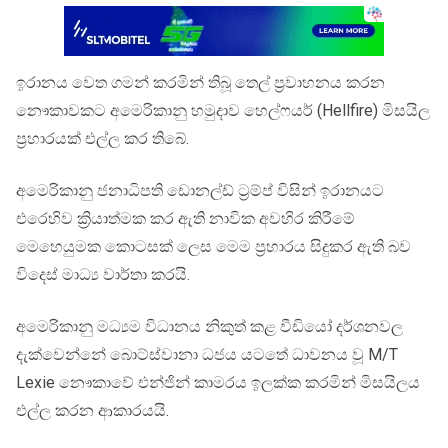
ඉරානය වෙත ගමන් කරමින් තිබූ තෙල් ප්‍රවාහනය කරන
නෞකාවකට අමෙරිකානු හමුදාව හෙල්ෆයර් (Hellfire) මිසයිල
ප්‍රහාරයක් එල්ල කර තිබේ.
අමෙරිකානු ජනාධිපති ඩොනල්ඩ් ට්‍රම්ප් විසින් ඉරානයට
එරෙහිව ක්‍රියාත්මක කර ඇති නාවික අවහිර කිරීමේ
මෙහෙයුමක කොටසක් ලෙස මෙම ප්‍රහාරය සිදුකර ඇති බව
විදෙස් මාධ්‍ය වාර්තා කරයි.
අමෙරිකානු මධ්‍යම විධානය නිකුත් කළ වීඩියෝ දර්ශනවල
දැක්වෙන්නේ බොට්ස්වානා ධජය යටතේ ධාවනය වූ M/T
Lexie නෞකාවේ එන්ජින් කාමරය ඉලක්ක කරමින් මිසයිලය
එල්ල කරන ආකාරයයි.