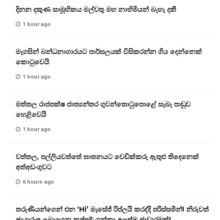
දිනන දකුණ සාමූහිකය මල්වතු මහ නාහිමියන් බැහැ දකී
1 hour ago
මැගසින් බන්ධනාගාරයට පාර්සලයක් විසිකරන්න ගිය දෙන්නෙක්
කොටුවෙයි
1 hour ago
මත්තල රාජපක්ෂ ජාත්‍යන්තර ගුවන්තොටුපොළේ සැබෑ පාඩුව
හෙළිවෙයි
1 hour ago
වත්තල, පල්ලියවත්තේ ඝාතනයට වෙඩික්කරු ඇතුළු තිදෙනෙක්
අත්අඩංගුවට
6 hours ago
තරුණියන්ගෙන් එන ‘Hi’ මැසේජ් රිප්ලයි කරද්දි පරිස්සමින්! නිරුවත්
ඡායාරූප ලබාගෙන කප්පම් ගන්නා අලුත්ම ජාවාරමක්!