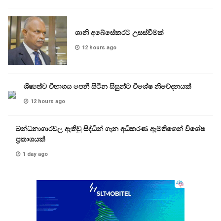
ශානි අබේසේකරට උසස්වීමක්
12 hours ago
ශිෂ්‍යත්ව විභාගය පෙනී සිටින සිසුන්ට විශේෂ නිවේදනයක්
12 hours ago
බන්ධනාගාරවල ඇතිවු සිද්ධීන් ගැන අධිකරණ ඇමතිගෙන් විශේෂ
ප්‍රකාශයක්
1 day ago