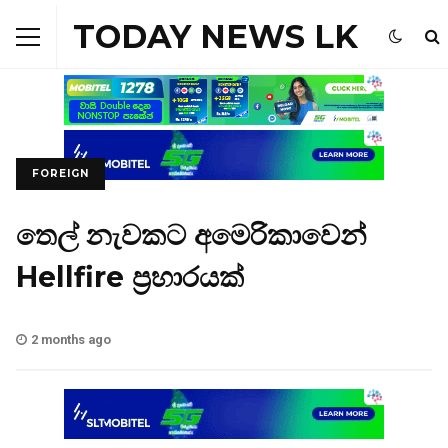
TODAY NEWS LK
FOREIGN
තෙල් නැවකට අමෙරිකාවෙන්
Hellfire ප්‍රහාරයක්
2 months ago