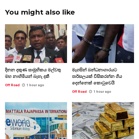
You might also like
දිනන දකුණ සාමූහිකය මල්වතු
මැගසින් බන්ධනාගාරයට
මහ නාහිමියන් බැහැ දකී
පාර්සලයක් විසිකරන්න ගිය
දෙන්නෙක් කොටුවෙයි
Off Road
1 hour ago
Off Road
1 hour ago