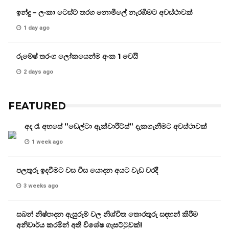
ඉන්දු – ලංකා ටෙස්ට් තරග නොමිලේ නැරඹීමට අවස්ථාවක්
1 day ago
රුමේෂ් තරංග ලෝකයෙන්ම අංක 1 වෙයි
2 days ago
FEATURED
අද රෑ අහසේ ”ඩෙල්ටා ඇක්වාරිට්ස්” දැකගැනීමට අවස්ථාවක්
1 week ago
පලතුරු ඉදවීමට වස විස යොදන අයට වැඩ වරදී
3 weeks ago
සබන් නිෂ්පාදන ඇසුරුම් වල නිශ්චිත තොරතුරු සඳහන් කිරීම
අනිවාර්ය කරමින් අති විශේෂ ගැසට්ටුවක්!