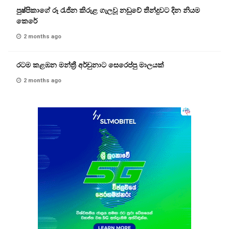
පුෂ්පිකාගේ රූ රැජින කිරුළ ගැලවූ නඩුවේ තීන්දුවට දින නියම
කෙරේ
2 months ago
රටම කළඹන මන්ත්‍රී අර්චුනාට සෙරෙප්පු මාලයක්
2 months ago