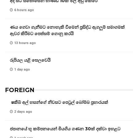
අද සිට සතොසෙන් භාණ්ඩ 10ක මිල අඩු කෙරේ
6 hours ago
ණය ගෙවා ගැනීමට නොහැකි වීමෙන් ප්‍රසිද්ධ ඇගලුම් සමාගමක්
ඈවර කිරීමට පෙත්සම් ගොනු කරයි
13 hours ago
රුපියල යළි සෙලවෙයි
1 day ago
FOREIGN
ෂකීබ් අල් හසන්ගේ නිවසට පෙට්‍රල් බෝම්බ ප්‍රහාරයක්
2 days ago
ජපානයේ භූ කම්පනයෙන් මියගිය ගණන 30ක් දක්වා ඉහළට