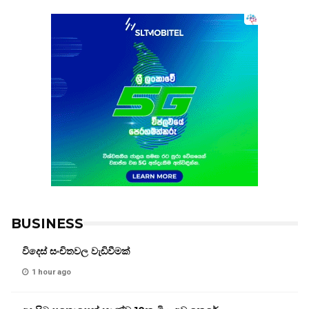
BUSINESS
විදෙස් සංචිතවල වැඩිවීමක්
1 hour ago