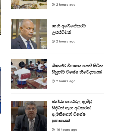
2 hours ago
ශානි අබේසේකරට
උසස්වීමක්
2 hours ago
ශිෂ්‍යත්ව විභාගය පෙනී සිටින
සිසුන්ට විශේෂ නිවේදනයක්
2 hours ago
බන්ධනාගාරවල ඇතිවු
සිද්ධීන් ගැන අධිකරණ
ඇමතිගෙන් විශේෂ
ප්‍රකාශයක්
16 hours ago