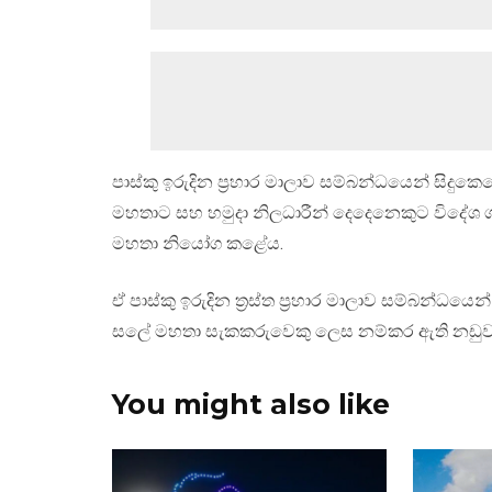
පාස්කු ඉරුදින ප්‍රහාර මාලාව සම්බන්ධයෙන් සිද
මහතාට සහ හමුදා නිලධාරීන් දෙදෙනෙකුට විදේශ
මහතා නියෝග කළේය.
ඒ පාස්කු ඉරුදින ත්‍රස්ත ප්‍රහාර මාලාව සම්බන්ධයෙන් 
සලේ මහතා සැකකරුවෙකු ලෙස නම්කර ඇති නඩුව අද
You might also like