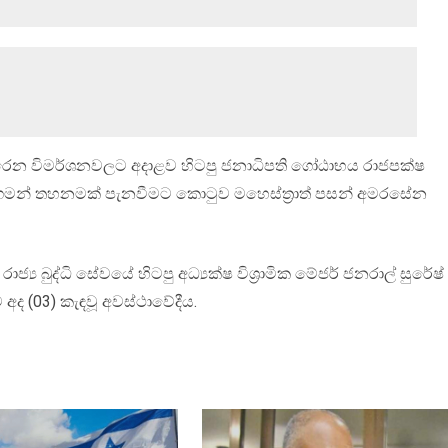
ුකෙරෙන විමර්ශනවලට අදාළව හිටපු ජනාධිපති ගෝඨාභය රාජපක්ෂ
 ගමන් තහනමක් පැනවීමට කොටුව මහෙස්ත්‍රාත් පසන් අමරසේන
රාජ්‍ය බුද්ධි සේවයේ හිටපු අධ්‍යක්ෂ විශ්‍රාමික මේජර් ජනරාල් සුරේෂ්
 (03) කැඳවූ අවස්ථාවේදීය.