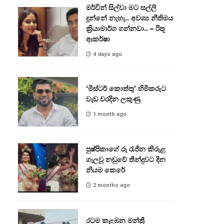
මර්වින් සිල්වා මට සල්ලි
දුන්නේ නැහැ.. අවශ්‍ය නීතිමය
ක්‍රියාමාර්ග ගන්නවා.. – රිතූ
ආකර්ෂා
4 days ago
‘මිස්ටර් කොත්තු’ හිමිකරුට
වැඩ වරදින ලකුණු
1 month ago
පුෂ්පිකාගේ රූ රැජින කිරුළ
ගැලවූ නඩුවේ තීන්දුවට දින
නියම කෙරේ
2 months ago
රටම කළඹන මන්ත්‍රී