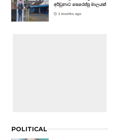
අර්චුනාට සෙරෙප්පු මාලයක්
2 months ago
POLITICAL