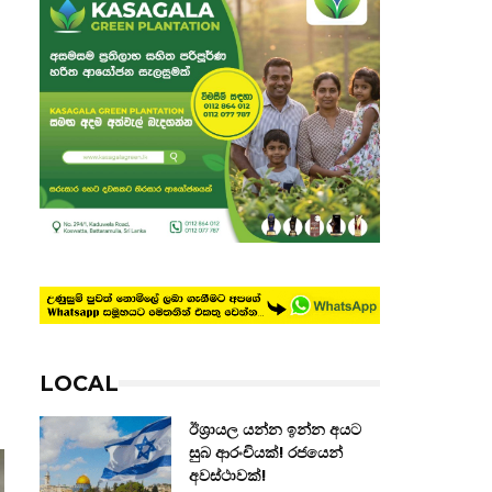
LOCAL
ඊශ්‍රායල යන්න ඉන්න අයට
සුබ ආරංචියක්! ‍රජයෙන්
අවස්ථාවක්!