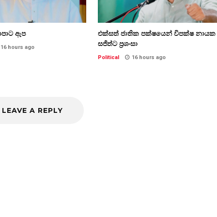
යාපාට ඇප
එක්සත් ජාතික පක්ෂයෙන් විපක්ෂ නායක
සජිත්ට ප්‍රශංසා
16 hours ago
Political
16 hours ago
LEAVE A REPLY