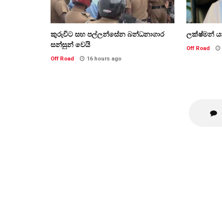
කුරුවිට සහ පල්ලන්සේන බන්ධනාගාර
ලක්ෂ්මන් 
සන්සුන් වෙයි
Off Road
Off Road
16 hours ago