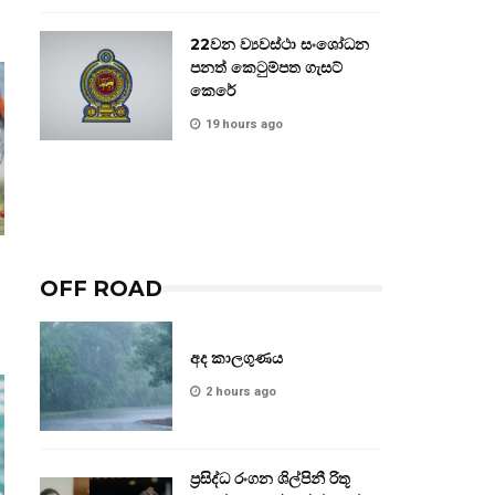
22වන ව්‍යවස්ථා සංශෝධන
පනත් කෙටුම්පත ගැසට්
කෙරේ
19 hours ago
OFF ROAD
අද කාලගුණය
2 hours ago
ප්‍රසිද්ධ රංගන ශිල්පිනී රිතූ