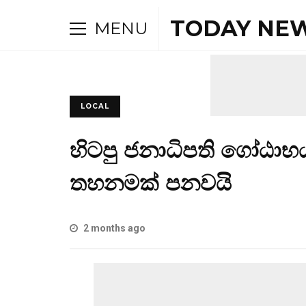
TODAY NEW
MENU
LOCAL
හිටපු ජනාධිපති ගෝඨාභය
තහනමක් පනවයි
2 months ago