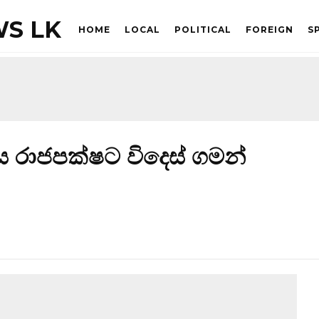
S LK
HOME
LOCAL
POLITICAL
FOREIGN
S
 රාජපක්ෂට විදෙස් ගමන්