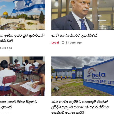
න්න ඉන්න අයට සුබ ආරංචියක්!
ශානි අබේසේකරට උසස්වීමක්
ස්ථාවක්!
Local
2 hours ago
hours ago
ිභාගය පෙනී සිටින සිසුන්ට
ණය ගෙවා ගැනීමට නොහැකි වීමෙන්
ේදනයක්
ප්‍රසිද්ධ ඇගලුම් සමාගමක් ඈවර කිරීමට
පෙත්සම් ගොනු කරයි