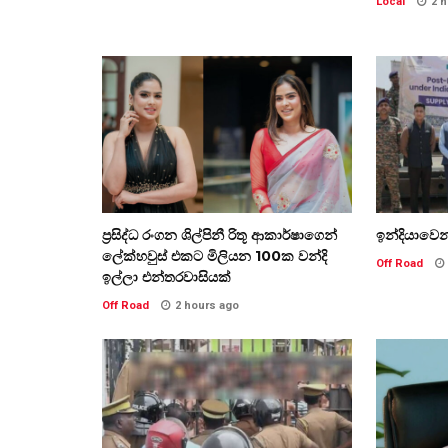
Local
2 
ප්‍රසිද්ධ රංගන ශිල්පිනී රිතූ ආකාර්ෂාගෙන්
ඉන්දියාවෙන්
ලේක්හවුස් එකට මිලියන 100ක වන්දි
Off Road
ඉල්ලා එන්තරවාසියක්
Off Road
2 hours ago