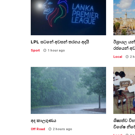
LPL සටනේ අවසන් තරගය අදයි
ඊශ්‍රායල ය
‍රජයෙන් අව
Sport
1 hour ago
Local
2 
අද කාලගුණය
ශිෂ්‍යත්ව ව
විශේෂ නිව
Off Road
2 hours ago