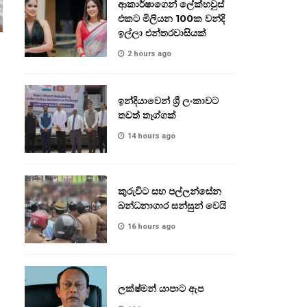
ආකාර්ෂාගෙන් ලේක්හවුස්
එකට මිලියන 100ක වන්දි
ඉල්ලා එන්තරවාසියක්
2 hours ago
ඉන්දියාවෙන් ශ්‍රී ලංකාවට
තවත් තෑග්ගක්
14 hours ago
කුරුවිට සහ පල්ලන්සේන
බන්ධනාගාර සන්සුන් වෙයි
16 hours ago
ලක්ෂ්මන් යාපාට ඇප