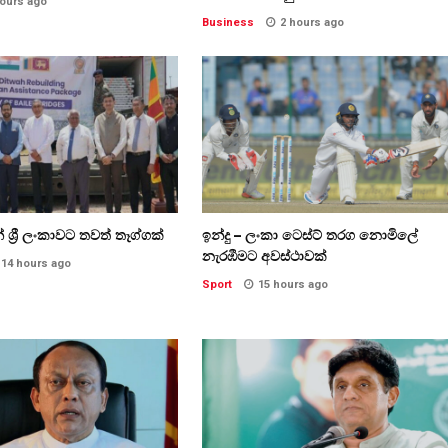
hours ago
Business
2 hours ago
 ශ්‍රී ලංකාවට තවත් තෑග්ගක්
ඉන්දු – ලංකා ටෙස්ට් තරග නොමිලේ
නැරඹීමට අවස්ථාවක්
14 hours ago
Sport
15 hours ago