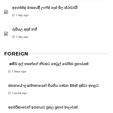
අගෝස්තු මාසයේදී ලාෆ්ස් ගෑස් මිල ස්ථාවරයි
1 day ago
රුපියල අදත් නගී
1 day ago
FOREIGN
ෂකීබ් අල් හසන්ගේ නිවසට පෙට්‍රල් බෝම්බ ප්‍රහාරයක්
2 days ago
ජපානයේ භූ කම්පනයෙන් මියගිය ගණන 30ක් දක්වා ඉහළට
1 week ago
අමෙරිකාවෙන් ඉරානයට ප්‍රබල ප්‍රහාර මාලාවක්