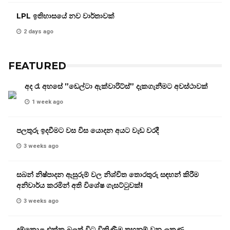
LPL ඉතිහාසයේ නව වාර්තාවක්
2 days ago
FEATURED
අද රෑ අහසේ ”ඩෙල්ටා ඇක්වාරිට්ස්” දැකගැනීමට අවස්ථාවක්
1 week ago
පලතුරු ඉදවීමට වස විස යොදන අයට වැඩ වරදී
3 weeks ago
සබන් නිෂ්පාදන ඇසුරුම් වල නිශ්චිත තොරතුරු සඳහන් කිරීම
අනිවාර්ය කරමින් අති විශේෂ ගැසට්ටුවක්!
3 weeks ago
දුම්කොළ එක්ක බුලත් විට විකිණීම තහනම් වන ලකුණු