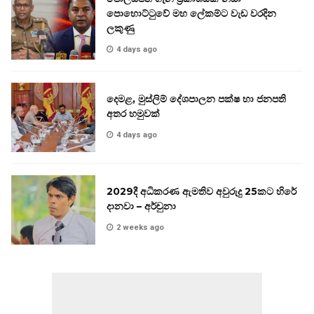
පොහොට්ටුවේ මහ ලේකම්ට වැඩ වරදින
ලකුණු
4 days ago
දෙමළ, මුස්ලිම් දේශපාලන පක්ෂ හා ජනපති
අතර හමුවක්
4 days ago
2029දී අධිකරණ ඇමතිව අවුරුදු 25කට හිරේ
දානවා – අර්චුනා
2 weeks ago