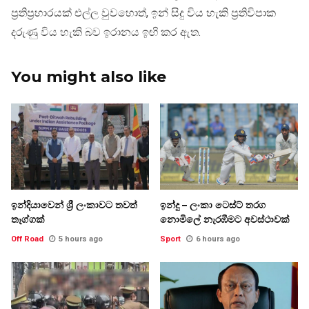
ප්‍රතිප්‍රහාරයක් එල්ල වුවහොත්, ඉන් සිදු විය හැකි ප්‍රතිවිපාක
දරුණු විය හැකි බව ඉරානය ඉඟි කර ඇත.
You might also like
ඉන්දියාවෙන් ශ්‍රී ලංකාවට තවත්
ඉන්දු – ලංකා ටෙස්ට් තරග
තෑග්ගක්
නොමිලේ නැරඹීමට අවස්ථාවක්
Off Road
5 hours ago
Sport
6 hours ago