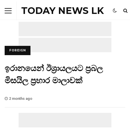
TODAY NEWS LK
FOREIGN
ඉරානයෙන් ඊශ්‍රායලයට ප්‍රබල
මිසයිල ප්‍රහාර මාලාවක්
2 months ago