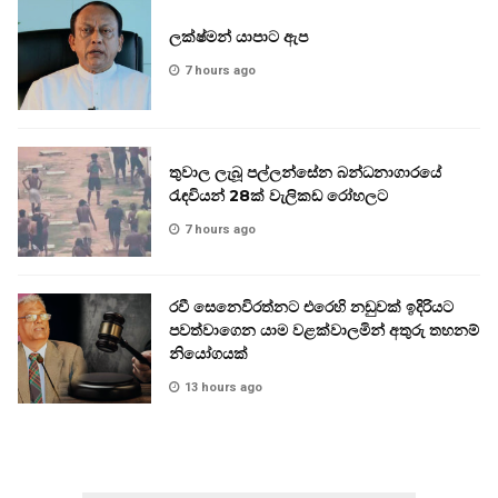
ලක්ෂ්මන් යාපාට ඇප
7 hours ago
තුවාල ලැබූ පල්ලන්සේන බන්ධනාගාරයේ
රැඳවියන් 28ක් වැලිකඩ රෝහලට
7 hours ago
රවී සෙනෙවිරත්නට එරෙහි නඩුවක් ඉදිරියට
පවත්වාගෙන යාම වළක්වාලමින් අතුරු තහනම්
නියෝගයක්
13 hours ago