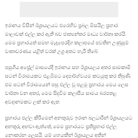
ඉරානය විසින් ඊශ්‍රායලයට එරෙහිව ප්‍රබල මිසයිල ප්‍රහාර
මාලාවක් එල්ල කර ඇති බව ජාත්‍යන්තර මාධ්‍ය වාර්තා කරයි.
මෙම ප්‍රහාරයත් සමඟ මැදපෙරදිග කලාපයේ පවතින උණුසුම්
වාතාවරණය යළිත් වරක් උග්‍ර අතට හැරී තිබේ.
පසුගිය අප්‍රේල් මාසයේදී ඉරානය සහ ඊශ්‍රායලය අතර සාමකාමී
සටන් විරාමයකට එළඹීමට දෙපාර්ශ්වයම කටයුතු කර තිබුණි.
එම සටන් විරාමයෙන් පසු එල්ල වූ පළමු ප්‍රහාරය මෙය ලෙස
වාර්තා වන අතර, මෙම සිදුවීම කලාපීය සාමය බරපතළ
අවදානමකට ලක් කර ඇත.
ප්‍රහාරය එල්ල කිරීමෙන් අනතුරුව ඉරාන බලධාරීන් ඊශ්‍රායලයට
අනතුරු අඟවා ඇත්තේ, මෙම ප්‍රහාරයට ප්‍රතිප්‍රහාර එල්ල
නොකරන ලෙසයි. යම් හෙයකින් ඊශ්‍රායලය අතින්