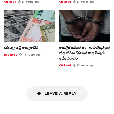
Off Road
13 hours ago
Off Road
13 hours ago
රුපියල යළි සෙලවෙයි
පොලිස්පතිගේ සහ අගවිනිසුරුගේ
නිල නිවස වීඩියෝ කළ රියදුරා
Business
13 hours ago
අත්අඩංගුවට
Off Road
13 hours ago
LEAVE A REPLY