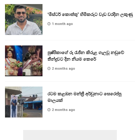
‘මිස්ටර් කොත්තු’ හිමිකරුට වැඩ වරදින ලකුණු
1 month ago
පුෂ්පිකාගේ රූ රැජින කිරුළ ගැලවූ නඩුවේ
තීන්දුවට දින නියම කෙරේ
2 months ago
රටම කළඹන මන්ත්‍රී අර්චුනාට සෙරෙප්පු
මාලයක්
2 months ago