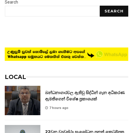
Search
SEARCH
LOCAL
බන්ධනාගාරවල ඇතිවු සිද්ධීන් ගැන අධිකරණ
ඇමතිගෙන් විශේෂ ප්‍රකාශයක්
7 hours ago
22වන ව්‍යවස්ථා සංශෝධන පනත් කෙටුම්පත