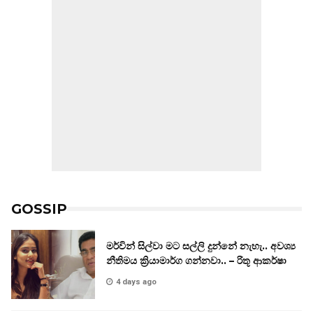
GOSSIP
මර්වින් සිල්වා මට සල්ලි දුන්නේ නැහැ.. අවශ්‍ය
නීතිමය ක්‍රියාමාර්ග ගන්නවා.. – රිතූ ආකර්ෂා
4 days ago