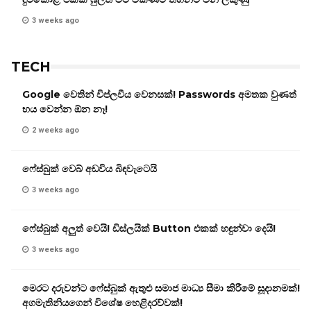
3 weeks ago
TECH
Google වෙතින් විප්ලවීය වෙනසක්! Passwords අමතක වුණත්
භය වෙන්න ඕන නෑ!
2 weeks ago
ෆේස්බුක් වෙබ් අඩවිය බිඳවැටෙයි
3 weeks ago
ෆේස්බුක් අලුත් වෙයි! ඩිස්ලයික් Button එකක් හඳුන්වා දෙයි!
3 weeks ago
මෙරට දරුවන්ට ෆේස්බුක් ඇතුළු සමාජ මාධ්‍ය සීමා කිරීමේ සූදානමක්!
අගමැතිනියගෙන් විශේෂ හෙළිදරව්වක්!