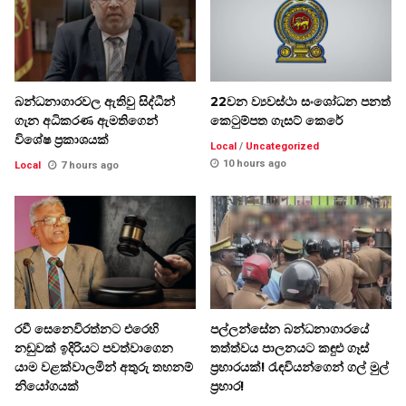
බන්ධනාගාරවල ඇතිවු සිද්ධීන්
22වන ව්‍යවස්ථා සංශෝධන පනත්
ගැන අධිකරණ ඇමතිගෙන්
කෙටුම්පත ගැසට් කෙරේ
විශේෂ ප්‍රකාශයක්
Local
/
Uncategorized
10 hours ago
Local
7 hours ago
රවී සෙනෙවිරත්නට එරෙහි
පල්ලන්සේන බන්ධනාගාරයේ
නඩුවක් ඉදිරියට පවත්වාගෙන
තත්ත්වය පාලනයට කඳුළු ගෑස්
යාම වළක්වාලමින් අතුරු තහනම්
ප්‍රහාරයක්! රැඳවියන්ගෙන් ගල් මුල්
නියෝගයක්
ප්‍රහාර!