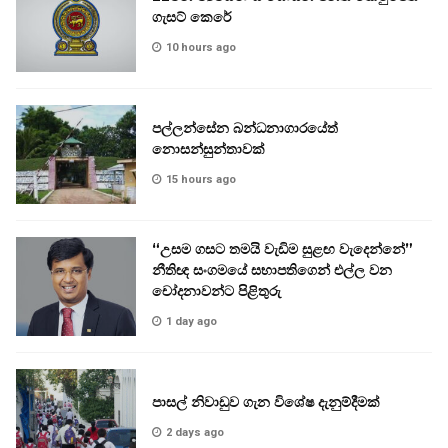
ගැසට් කෙරේ
10 hours ago
පල්ලන්සේන බන්ධනාගාරයේත්
නොසන්සුන්තාවක්
15 hours ago
“උසම ගසට තමයි වැඩිම සුළඟ වැදෙන්නේ”
නීතිඥ සංගමයේ සභාපතිගෙන් එල්ල වන
චෝදනාවන්ට පිළිතුරු
1 day ago
පාසල් නිවාඩුව ගැන විශේෂ දැනුම්දීමක්
2 days ago