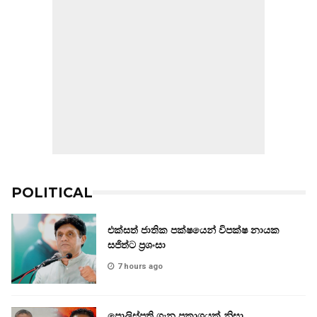
POLITICAL
එක්සත් ජාතික පක්ෂයෙන් විපක්ෂ නායක
සජිත්ට ප්‍රශංසා
7 hours ago
පොලිස්පති ගැන ප්‍රකාශයක් නිසා