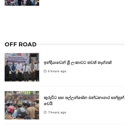
OFF ROAD
ඉන්දියාවෙන් ශ්‍රී ලංකාවට තවත් තෑග්ගක්
5 hours ago
කුරුවිට සහ පල්ලන්සේන බන්ධනාගාර සන්සුන්
වෙයි
7 hours ago