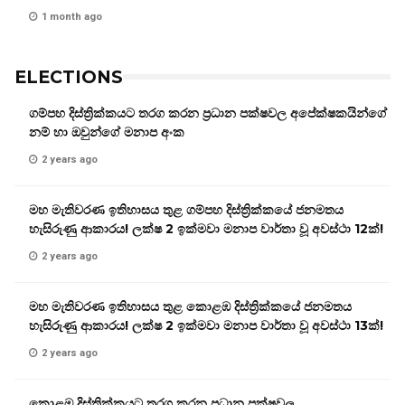
1 month ago
ELECTIONS
ගම්පහ දිස්ත්‍රික්කයට තරග කරන ප්‍රධාන පක්ෂවල අපේක්ෂකයින්ගේ
නම් හා ඔවුන්ගේ මනාප අංක
2 years ago
මහ මැතිවරණ ඉතිහාසය තුළ ගම්පහ දිස්ත්‍රික්කයේ ජනමතය
හැසිරුණු ආකාරය! ලක්ෂ 2 ඉක්මවා මනාප වාර්තා වූ අවස්ථා 12ක්!
2 years ago
මහ මැතිවරණ ඉතිහාසය තුළ කොළඹ දිස්ත්‍රික්කයේ ජනමතය
හැසිරුණු ආකාරය! ලක්ෂ 2 ඉක්මවා මනාප වාර්තා වූ අවස්ථා 13ක්!
2 years ago
කොළඹ දිස්ත්‍රික්කයට තරග කරන ප්‍රධාන පක්ෂවල