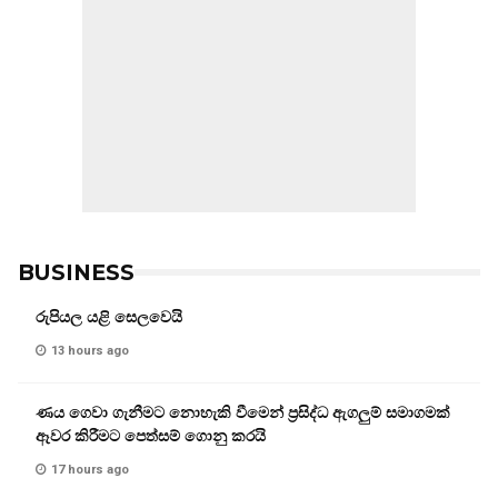
BUSINESS
රුපියල යළි සෙලවෙයි
13 hours ago
ණය ගෙවා ගැනීමට නොහැකි වීමෙන් ප්‍රසිද්ධ ඇගලුම් සමාගමක්
ඈවර කිරීමට පෙත්සම් ගොනු කරයි
17 hours ago