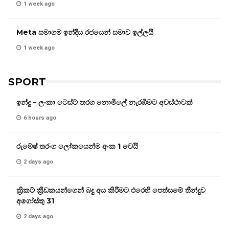
1 week ago
Meta සමාගම ඉන්දීය රජයෙන් සමාව ඉල්ලයි
1 week ago
SPORT
ඉන්දු – ලංකා ටෙස්ට් තරග නොමිලේ නැරඹීමට අවස්ථාවක්
6 hours ago
රුමේෂ් තරංග ලෝකයෙන්ම අංක 1 වෙයි
2 days ago
ක්‍රිකට් ක්‍රීඩකයන්ගෙන් බදු අය කිරීමට එරෙහි පෙත්සමේ තීන්දුව
අගෝස්තු 31
2 days ago