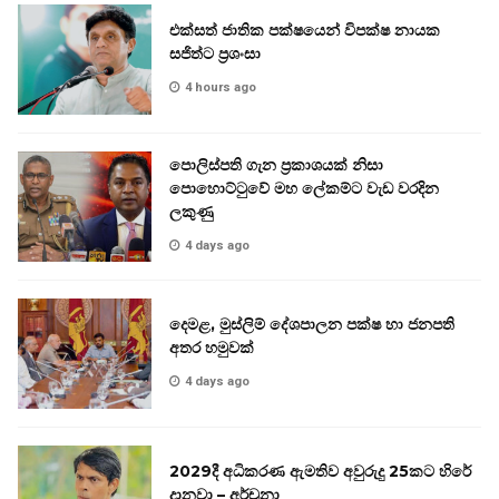
එක්සත් ජාතික පක්ෂයෙන් විපක්ෂ නායක
සජිත්ට ප්‍රශංසා
4 hours ago
පොලිස්පති ගැන ප්‍රකාශයක් නිසා
පොහොට්ටුවේ මහ ලේකම්ට වැඩ වරදින
ලකුණු
4 days ago
දෙමළ, මුස්ලිම් දේශපාලන පක්ෂ හා ජනපති
අතර හමුවක්
4 days ago
2029දී අධිකරණ ඇමතිව අවුරුදු 25කට හිරේ
දානවා – අර්චුනා