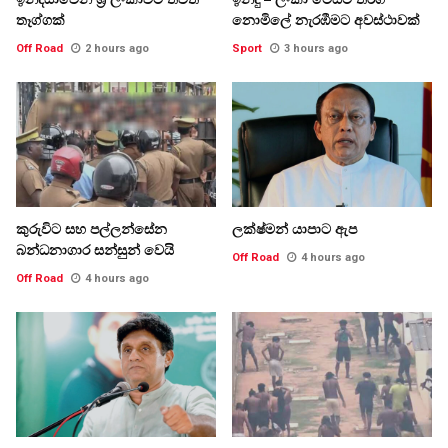
තෑග්ගක්
නොමිලේ නැරඹීමට අවස්ථාවක්
Off Road
2 hours ago
Sport
3 hours ago
කුරුවිට සහ පල්ලන්සේන
ලක්ෂ්මන් යාපාට ඇප
බන්ධනාගාර සන්සුන් වෙයි
Off Road
4 hours ago
Off Road
4 hours ago