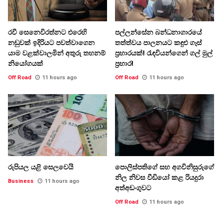
රවී සෙනෙවිරත්නට එරෙහි
පල්ලන්සේන බන්ධනාගාරයේ
නඩුවක් ඉදිරියට පවත්වාගෙන
තත්ත්වය පාලනයට කඳුළු ගෑස්
යාම වළක්වාලමින් අතුරු තහනම්
ප්‍රහාරයක්! රැඳවියන්ගෙන් ගල් මුල්
නියෝගයක්
ප්‍රහාර!
Off Road
11 hours ago
Off Road
11 hours ago
රුපියල යළි සෙලවෙයි
පොලිස්පතිගේ සහ අගවිනිසුරුගේ
නිල නිවස වීඩියෝ කළ රියදුරා
Business
11 hours ago
අත්අඩංගුවට
Off Road
11 hours ago