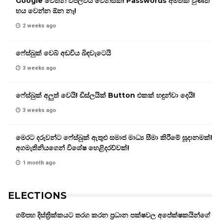
Google වෙතින් විප්ලවීය වෙනසක්! Passwords අමතක වුණත්
භය වෙන්න ඕන නෑ!
2 weeks ago
ෆේස්බුක් වෙබ් අඩවිය බිඳවැටෙයි
3 weeks ago
ෆේස්බුක් අලුත් වෙයි! ඩිස්ලයික් Button එකක් හඳුන්වා දෙයි!
3 weeks ago
මෙරට දරුවන්ට ෆේස්බුක් ඇතුළු සමාජ මාධ්‍ය සීමා කිරීමේ සූදානමක්!
අගමැතිනියගෙන් විශේෂ හෙළිදරව්වක්!
1 month ago
ELECTIONS
ගම්පහ දිස්ත්‍රික්කයට තරග කරන ප්‍රධාන පක්ෂවල අපේක්ෂකයින්ගේ