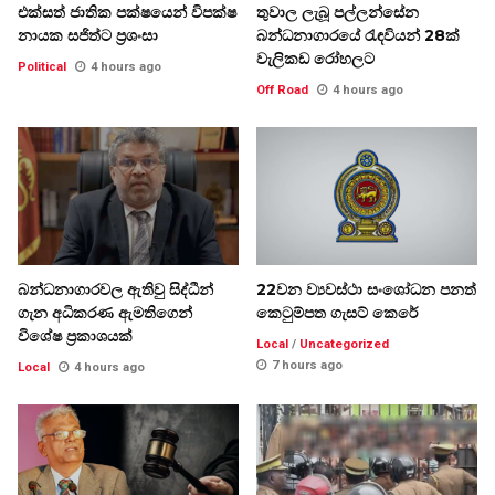
එක්සත් ජාතික පක්ෂයෙන් විපක්ෂ
තුවාල ලැබූ පල්ලන්සේන
නායක සජිත්ට ප්‍රශංසා
බන්ධනාගාරයේ රැඳවියන් 28ක්
වැලිකඩ රෝහලට
Political
4 hours ago
Off Road
4 hours ago
බන්ධනාගාරවල ඇතිවු සිද්ධීන්
22වන ව්‍යවස්ථා සංශෝධන පනත්
ගැන අධිකරණ ඇමතිගෙන්
කෙටුම්පත ගැසට් කෙරේ
විශේෂ ප්‍රකාශයක්
Local
/
Uncategorized
7 hours ago
Local
4 hours ago