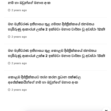
නම් හා ඔවුන්ගේ මනාප අංක
2 years ago
මහ මැතිවරණ ඉතිහාසය තුළ ගම්පහ දිස්ත්‍රික්කයේ ජනමතය
හැසිරුණු ආකාරය! ලක්ෂ 2 ඉක්මවා මනාප වාර්තා වූ අවස්ථා 12ක්!
2 years ago
මහ මැතිවරණ ඉතිහාසය තුළ කොළඹ දිස්ත්‍රික්කයේ ජනමතය
හැසිරුණු ආකාරය! ලක්ෂ 2 ඉක්මවා මනාප වාර්තා වූ අවස්ථා 13ක්!
2 years ago
කොළඹ දිස්ත්‍රික්කයට තරග කරන ප්‍රධාන පක්ෂවල
අපේක්ෂකයින්ගේ නම් හා ඔවුන්ගේ මනාප අංක
2 years ago