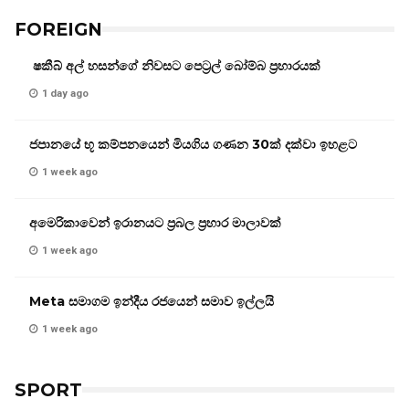
FOREIGN
ෂකීබ් අල් හසන්ගේ නිවසට පෙට්‍රල් බෝම්බ ප්‍රහාරයක්
1 day ago
ජපානයේ භූ කම්පනයෙන් මියගිය ගණන 30ක් දක්වා ඉහළට
1 week ago
අමෙරිකාවෙන් ඉරානයට ප්‍රබල ප්‍රහාර මාලාවක්
1 week ago
Meta සමාගම ඉන්දීය රජයෙන් සමාව ඉල්ලයි
1 week ago
SPORT