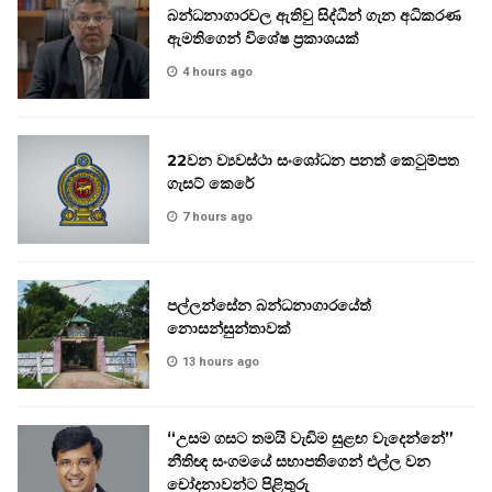
බන්ධනාගාරවල ඇතිවු සිද්ධීන් ගැන අධිකරණ
ඇමතිගෙන් විශේෂ ප්‍රකාශයක්
4 hours ago
22වන ව්‍යවස්ථා සංශෝධන පනත් කෙටුම්පත
ගැසට් කෙරේ
7 hours ago
පල්ලන්සේන බන්ධනාගාරයේත්
නොසන්සුන්තාවක්
13 hours ago
“උසම ගසට තමයි වැඩිම සුළඟ වැදෙන්නේ”
නීතිඥ සංගමයේ සභාපතිගෙන් එල්ල වන
චෝදනාවන්ට පිළිතුරු