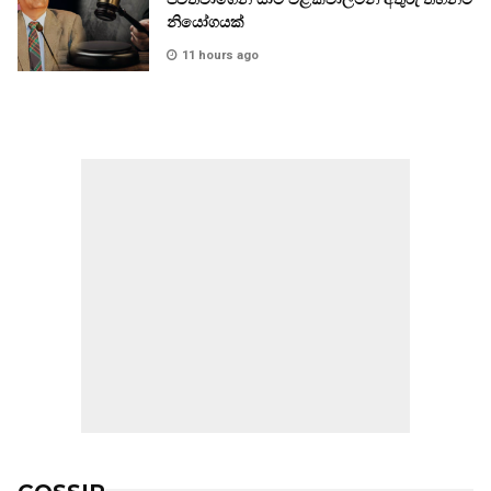
නියෝගයක්
11 hours ago