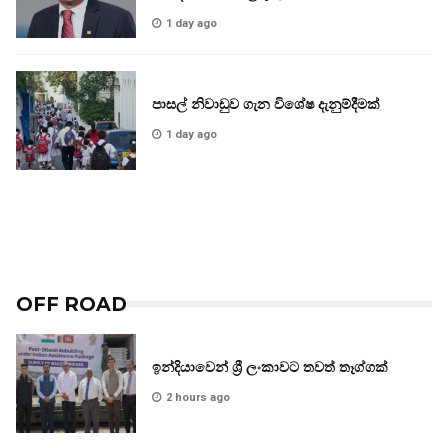
1 day ago
පාසල් නිවාඩුව ගැන විශේෂ දැනුම්දීමක්
1 day ago
OFF ROAD
ඉන්දියාවෙන් ශ්‍රී ලංකාවට තවත් තෑග්ගක්
2 hours ago