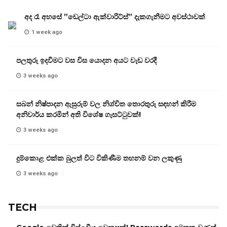
අද රෑ අහසේ ”ඩෙල්ටා ඇක්වාරිට්ස්” දැකගැනීමට අවස්ථාවක්
1 week ago
පලතුරු ඉදවීමට වස විස යොදන අයට වැඩ වරදී
3 weeks ago
සබන් නිෂ්පාදන ඇසුරුම් වල නිශ්චිත තොරතුරු සඳහන් කිරීම
අනිවාර්ය කරමින් අති විශේෂ ගැසට්ටුවක්!
3 weeks ago
දුම්කොළ එක්ක බුලත් විට විකිණීම තහනම් වන ලකුණු
3 weeks ago
TECH