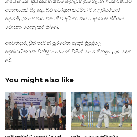
නියෝගයක් ක්‍රියාත්මක කිරීම පැහැරහැරීම තුළින් අධිකරණයට
අපහාසයක් සිදු කළ බව චෝදනා කරමින් වග උත්තරකාර
ප්‍රේමතිලක මහතාට එරෙහිව අධිකරණයට අපහාස කිරීමේ
චෝදනා ගොනු කර තිබිණි.
අගවිනිසුරු ප්‍රීති පද්මන් සූරසේන ඇතුළු ත්‍රිපුද්ගල
ශ්‍රේෂ්ඨාධිකරණ විනිසුරු මඩලක් විසින් මෙම තීන්දුව ලබා දෙන
ලදී.
You might also like
ඉන්දියාවෙන් ශ්‍රී ලංකාවට තවත්
ඉන්දු – ලංකා ටෙස්ට් තරග