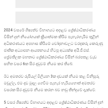
2024 වසරේ ශිෂ්‍යත්ව විභාගයට අදාළව ශ්‍රේෂ්ඨාධිකරණය
විසින් දුන් නියෝගයක් ක්‍රියාත්මක කිරීම පැහැරහැරීම තුළින්
අධිකරණයට අපහාස කිරීමේ චෝදනාවලට වරදකරු කෙරුණු
ජාතික අධ්‍යාපන ආයතනයේ හිටපු අධ්‍යක්ෂ අයි.ජී.එස්.
ප්‍රේමතිලක මහතාට ශ්‍රේෂ්ඨාධිකරණය විසින් බරපතළ වැඩ
සහිත වසර 6ක සිර දඬුවම් නියම කර තිබේ.
ඊට අමතරව රුපියල් මිලියන 3ක දඩයක් නියම කළ විනිසුරු
මඩුල්ල, එම දඩ මුදල ගෙවීම පැහැර හැරියහොත් අමතරව
වසරක සිර දඬුවම් නියම කරන බව නඩු තීන්දුවේ දැක්වේ.
5 වසර ශිෂ්‍යත්ව විභාගයට අදාළව ශ්‍රේෂ්ඨාධිකරණය විසින් දුන්