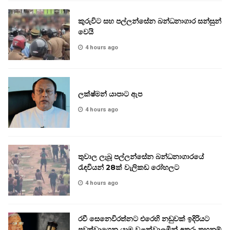
කුරුවිට සහ පල්ලන්සේන බන්ධනාගාර සන්සුන්
වෙයි
4 hours ago
ලක්ෂ්මන් යාපාට ඇප
4 hours ago
තුවාල ලැබූ පල්ලන්සේන බන්ධනාගාරයේ
රැඳවියන් 28ක් වැලිකඩ රෝහලට
4 hours ago
රවී සෙනෙවිරත්නට එරෙහි නඩුවක් ඉදිරියට
පවත්වාගෙන යාම වළක්වාලමින් අතුරු තහනම්