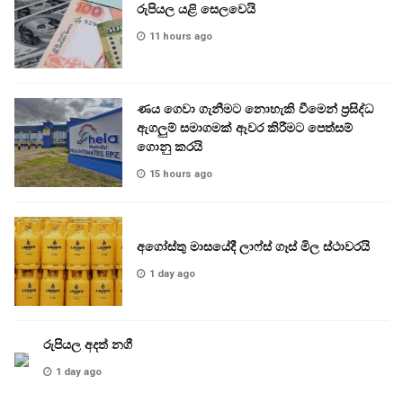
රුපියල යළි සෙලවෙයි
11 hours ago
ණය ගෙවා ගැනීමට නොහැකි වීමෙන් ප්‍රසිද්ධ
ඇගලුම් සමාගමක් ඈවර කිරීමට පෙත්සම්
ගොනු කරයි
15 hours ago
අගෝස්තු මාසයේදී ලාෆ්ස් ගෑස් මිල ස්ථාවරයි
1 day ago
රුපියල අදත් නගී
1 day ago