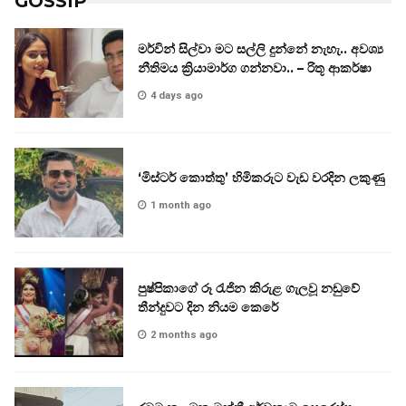
GOSSIP
මර්වින් සිල්වා මට සල්ලි දුන්නේ නැහැ.. අවශ්‍ය
නීතිමය ක්‍රියාමාර්ග ගන්නවා.. – රිතූ ආකර්ෂා
4 days ago
‘මිස්ටර් කොත්තු’ හිමිකරුට වැඩ වරදින ලකුණු
1 month ago
පුෂ්පිකාගේ රූ රැජින කිරුළ ගැලවූ නඩුවේ
තීන්දුවට දින නියම කෙරේ
2 months ago