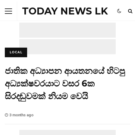
TODAY NEWS LK
LOCAL
ජාතික අධ්‍යාපන ආයතනයේ හිටපු
අධ්‍යක්ෂවරයාට වසර 6ක
සිරදඬුවමක් නියම වෙයි
3 months ago