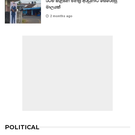
රටම කළඹන මන්ත්‍රී අර්චුනාට සෙරෙප්පු
මාලයක්
2 months ago
POLITICAL