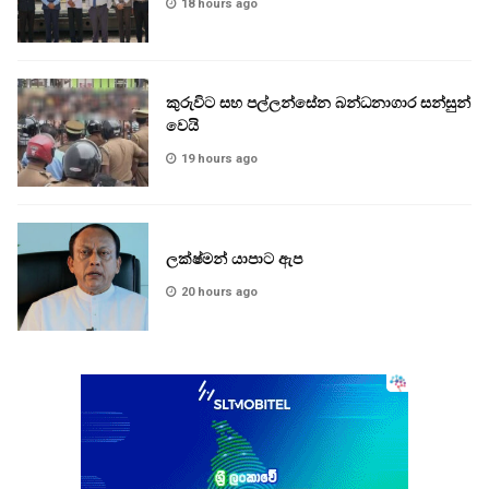
18 hours ago
කුරුවිට සහ පල්ලන්සේන බන්ධනාගාර සන්සුන්
වෙයි
19 hours ago
ලක්ෂ්මන් යාපාට ඇප
20 hours ago