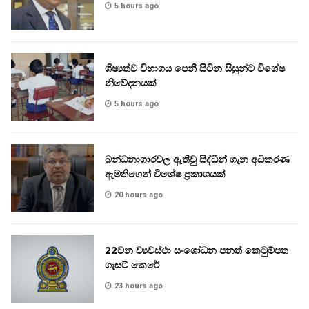
5 hours ago
ශිෂ්‍යත්ව විභාගය පෙනී සිටින සිසුන්ට විශේෂ
නිවේදනයක්
5 hours ago
බන්ධනාගාරවල ඇතිවු සිද්ධීන් ගැන අධිකරණ
ඇමතිගෙන් විශේෂ ප්‍රකාශයක්
20 hours ago
22වන ව්‍යවස්ථා සංශෝධන පනත් කෙටුම්පත
ගැසට් කෙරේ
23 hours ago