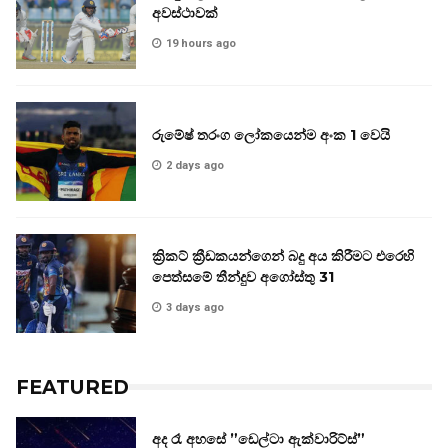
අවස්ථාවක්
19 hours ago
රුමේෂ් තරංග ලෝකයෙන්ම අංක 1 වෙයි
2 days ago
ක්‍රිකට් ක්‍රීඩකයන්ගෙන් බදු අය කිරීමට එරෙහි
පෙත්සමේ තීන්දුව අගෝස්තු 31
3 days ago
FEATURED
අද රෑ අහසේ ”ඩෙල්ටා ඇක්වාරිට්ස්”