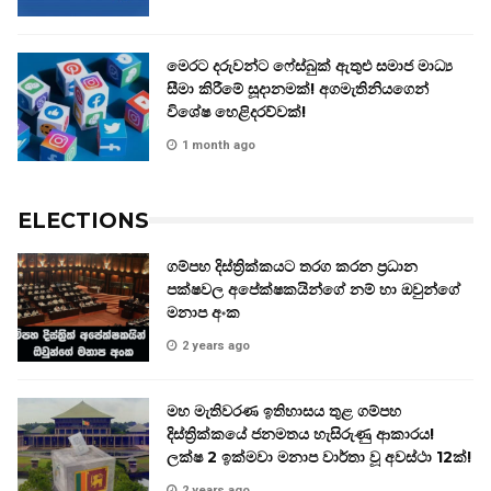
මෙරට දරුවන්ට ෆේස්බුක් ඇතුළු සමාජ මාධ්‍ය
සීමා කිරීමේ සූදානමක්! අගමැතිනියගෙන්
විශේෂ හෙළිදරව්වක්!
1 month ago
ELECTIONS
ගම්පහ දිස්ත්‍රික්කයට තරග කරන ප්‍රධාන
පක්ෂවල අපේක්ෂකයින්ගේ නම් හා ඔවුන්ගේ
මනාප අංක
2 years ago
මහ මැතිවරණ ඉතිහාසය තුළ ගම්පහ
දිස්ත්‍රික්කයේ ජනමතය හැසිරුණු ආකාරය!
ලක්ෂ 2 ඉක්මවා මනාප වාර්තා වූ අවස්ථා 12ක්!
2 years ago