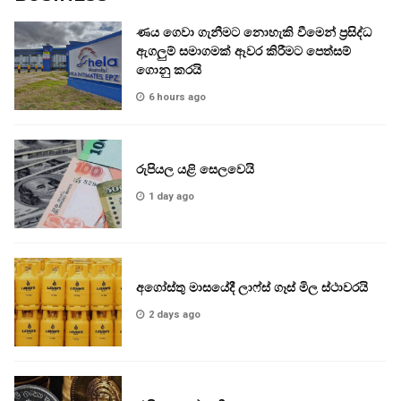
ණය ගෙවා ගැනීමට නොහැකි වීමෙන් ප්‍රසිද්ධ
ඇගලුම් සමාගමක් ඈවර කිරීමට පෙත්සම්
ගොනු කරයි
6 hours ago
රුපියල යළි සෙලවෙයි
1 day ago
අගෝස්තු මාසයේදී ලාෆ්ස් ගෑස් මිල ස්ථාවරයි
2 days ago