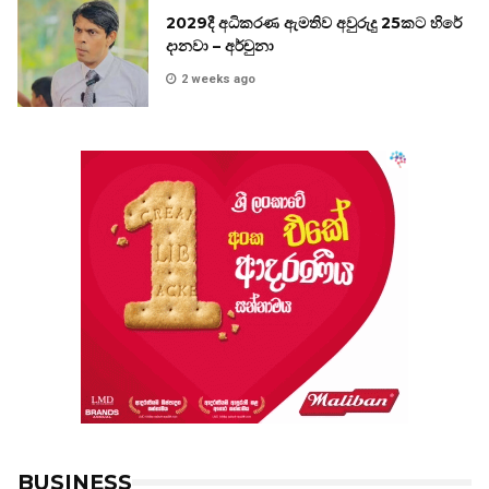
2029දී අධිකරණ ඇමතිව අවුරුදු 25කට හිරේ
දානවා – අර්චුනා
2 weeks ago
BUSINESS