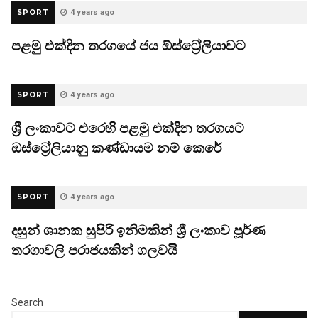
SPORT
4 years ago
පළමු එක්දින තරගයේ ජය ඕස්ට්‍රේලියාවට
SPORT
4 years ago
ශ්‍රී ලංකාවට එරෙහි පළමු එක්දින තරගයට
ඔස්ට්‍රේලියානු කණ්ඩායම නම් කෙරේ
SPORT
4 years ago
දසුන් ශානක සුපිරි ඉනිමකින් ශ්‍රී ලංකාව පූර්ණ
තරගාවලි පරාජයකින් ගලවයි
Search