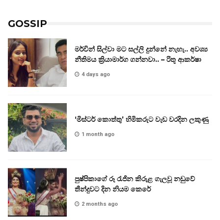
GOSSIP
මර්වින් සිල්වා මට සල්ලි දුන්නේ නැහැ.. අවශ්‍ය
නීතිමය ක්‍රියාමාර්ග ගන්නවා.. – රිතූ ආකර්ෂා
4 days ago
‘මිස්ටර් කොත්තු’ හිමිකරුට වැඩ වරදින ලකුණු
1 month ago
පුෂ්පිකාගේ රූ රැජින කිරුළ ගැලවූ නඩුවේ
තීන්දුවට දින නියම කෙරේ
2 months ago