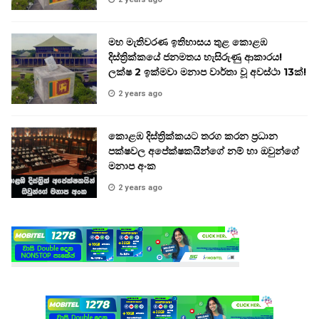
මහ මැතිවරණ ඉතිහාසය තුළ කොළඹ
දිස්ත්‍රික්කයේ ජනමතය හැසිරුණු ආකාරය!
ලක්ෂ 2 ඉක්මවා මනාප වාර්තා වූ අවස්ථා 13ක්!
2 years ago
කොළඹ දිස්ත්‍රික්කයට තරග කරන ප්‍රධාන
පක්ෂවල අපේක්ෂකයින්ගේ නම් හා ඔවුන්ගේ
මනාප අංක
2 years ago