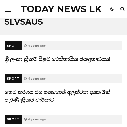
TODAY NEWS LK
Browsing Tag
SLVSAUS
SPORT
4 years ago
ශ්‍රී ලංකා ක්‍රිකට් පිළට ඓතිහාසික ජයග්‍රහණයක්
SPORT
4 years ago
හෙට තරගය ජය ගතහොත් අලුත්වන දශක 3ක්
පැරණි ක්‍රිකට් වාර්තාව
SPORT
4 years ago