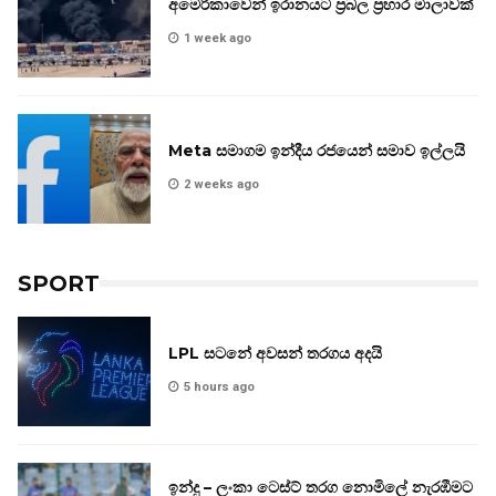
අමෙරිකාවෙන් ඉරානයට ප්‍රබල ප්‍රහාර මාලාවක්
1 week ago
Meta සමාගම ඉන්දීය රජයෙන් සමාව ඉල්ලයි
2 weeks ago
SPORT
LPL සටනේ අවසන් තරගය අදයි
5 hours ago
ඉන්දු – ලංකා ටෙස්ට් තරග නොමිලේ නැරඹීමට