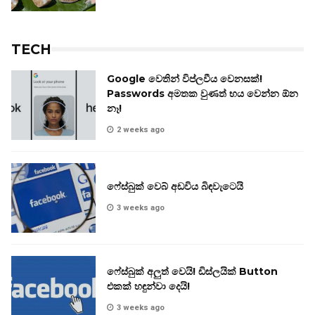
TECH
Google වෙතින් විප්ලවීය වෙනසක්!
Passwords අමතක වුණත් භය වෙන්න ඕන
නෑ!
2 weeks ago
ෆේස්බුක් වෙබ් අඩවිය බිඳවැටෙයි
3 weeks ago
ෆේස්බුක් අලුත් වෙයි! ඩිස්ලයික් Button
එකක් හඳුන්වා දෙයි!
3 weeks ago