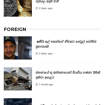
රුපියල අදත් නගී
2 days ago
FOREIGN
ෂකීබ් අල් හසන්ගේ නිවසට පෙට්‍රල් බෝම්බ
ප්‍රහාරයක්
2 days ago
ජපානයේ භූ කම්පනයෙන් මියගිය ගණන 30ක්
දක්වා ඉහළට
1 week ago