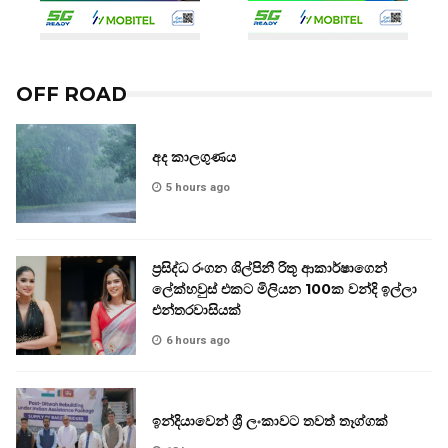
OFF ROAD
අද කාලගුණය
5 hours ago
ප්‍රසිද්ධ රංගන ශිල්පිනී රිතූ ආකාර්ෂාගෙන්
ලේක්හවුස් එකට මිලියන 100ක වන්දි ඉල්ලා
එන්තරවාසියක්
6 hours ago
ඉන්දියාවෙන් ශ්‍රී ලංකාවට තවත් තෑග්ගක්