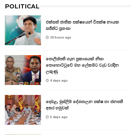
POLITICAL
එක්සත් ජාතික පක්ෂයෙන් විපක්ෂ නායක
සජිත්ට ප්‍රශංසා
20 hours ago
පොලිස්පති ගැන ප්‍රකාශයක් නිසා
පොහොට්ටුවේ මහ ලේකම්ට වැඩ වරදින
ලකුණු
4 days ago
දෙමළ, මුස්ලිම් දේශපාලන පක්ෂ හා ජනපති
අතර හමුවක්
5 days ago