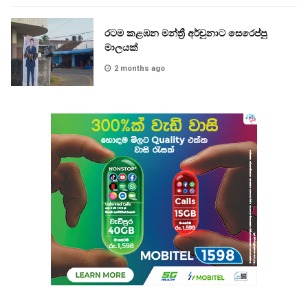
රටම කළඹන මන්ත්‍රී අර්චුනාට සෙරෙප්පු
මාලයක්
2 months ago