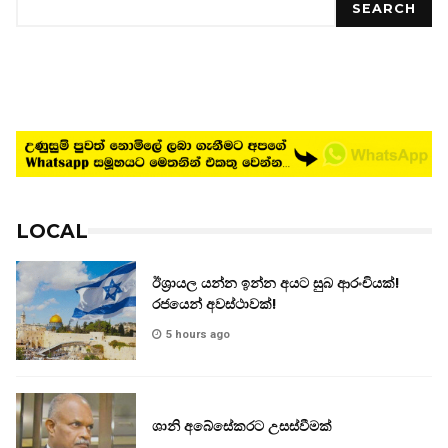
SEARCH
LOCAL
ඊශ්‍රායල යන්න ඉන්න අයට සුබ ආරංචියක්!
‍රජයෙන් අවස්ථාවක්!
5 hours ago
ශානි අබේසේකරට උසස්වීමක්