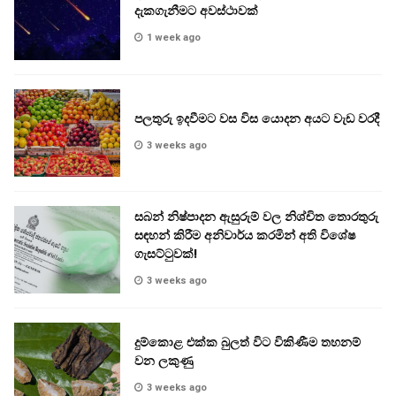
දැකගැනීමට අවස්ථාවක්
1 week ago
පලතුරු ඉදවීමට වස විස යොදන අයට වැඩ වරදී
3 weeks ago
සබන් නිෂ්පාදන ඇසුරුම් වල නිශ්චිත තොරතුරු
සඳහන් කිරීම අනිවාර්ය කරමින් අති විශේෂ
ගැසට්ටුවක්!
3 weeks ago
දුම්කොළ එක්ක බුලත් විට විකිණීම තහනම්
වන ලකුණු
3 weeks ago