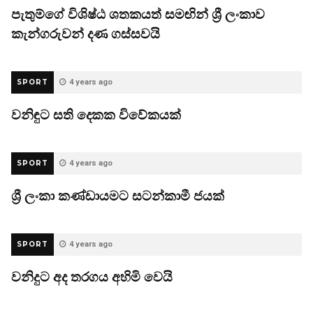
පැතුම්ගේ විශිෂ්ඨ ශතකයත් සමඟින් ශ්‍රී ලංකාව
කැන්ගරුවන් දණ ගස්සවයි
SPORT
4 years ago
වනිඳුට සති දෙකක විවේකයක්
SPORT
4 years ago
ශ්‍රී ලංකා කණ්ඩායමට සටන්කාමී ජයක්
SPORT
4 years ago
වනිදුට අද තරගය අහිමි වෙයි