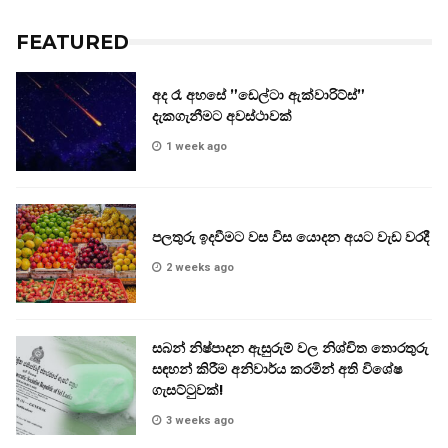
FEATURED
අද රෑ අහසේ ”ඩෙල්ටා ඇක්වාරිට්ස්”
දැකගැනීමට අවස්ථාවක්
1 week ago
පලතුරු ඉදවීමට වස විස යොදන අයට වැඩ වරදී
2 weeks ago
සබන් නිෂ්පාදන ඇසුරුම් වල නිශ්චිත තොරතුරු
සඳහන් කිරීම අනිවාර්ය කරමින් අති විශේෂ
ගැසට්ටුවක්!
3 weeks ago