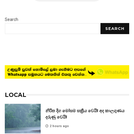
Search
SEARCH
LOCAL
නිරිත දිග මෝසම සක්‍රීය වෙයි! අද කාලගුණය
දරුණු වෙයි!
2 hours ago