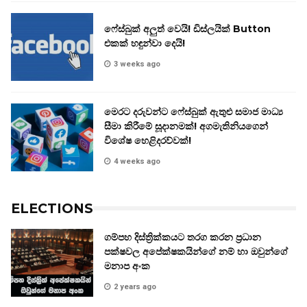
ෆේස්බුක් අලුත් වෙයි! ඩිස්ලයික් Button
එකක් හඳුන්වා දෙයි!
3 weeks ago
මෙරට දරුවන්ට ෆේස්බුක් ඇතුළු සමාජ මාධ්‍ය
සීමා කිරීමේ සූදානමක්! අගමැතිනියගෙන්
විශේෂ හෙළිදරව්වක්!
4 weeks ago
ELECTIONS
ගම්පහ දිස්ත්‍රික්කයට තරග කරන ප්‍රධාන
පක්ෂවල අපේක්ෂකයින්ගේ නම් හා ඔවුන්ගේ
මනාප අංක
2 years ago