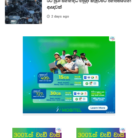
රට පුරා සන්නද්ධ හමුදා කැඳවීමට ජනපතිගෙන්
ආඥාවක්
2 days ago