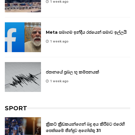
1 week ago
Meta සමාගම ඉන්දීය රජයෙන් සමාව ඉල්ලයි
1 week ago
ජපානයේ ප්‍රබල භූ කම්පනයක්
1 week ago
SPORT
ක්‍රිකට් ක්‍රීඩකයන්ගෙන් බදු අය කිරීමට එරෙහි
පෙත්සමේ තීන්දුව අගෝස්තු 31