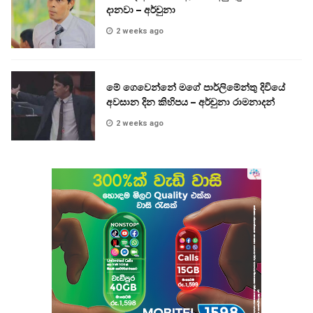
දානවා – අර්චුනා
2 weeks ago
මේ ගෙවෙන්නේ මගේ පාර්ලිමේන්තු දිවියේ
අවසාන දින කිහිපය – අර්චුනා රාමනාදන්
2 weeks ago