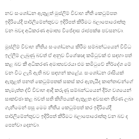
නව සංශෝධන ඇතුළත් මුස්ලිම් විවාහ නීති කෙටුම්පත
ඉදිරියේදී පාර්ලිමේන්තුවට ඉදිරිපත් කිරීමට බලාපොරොත්තු
වන බවද අධිකරණ අමාත්‍ය විජේදාස රාජපක්ෂ පවසනවා.
මුස්ලිම් විවාහ නීතිය සංශෝධනය කිරීම සම්බන්ධයෙන් විවිධ
ඉල්ලීම් ලැබුණු බවත් ඒ අනුව විශේෂඥ කමිටුවක් එ සඳහා පත්
කළ බව කී අධිකරණ අමාත්‍යවරයා එම කමිටුවේ නිර්දේශ මේ
වන විට ලැබී ඇති බව සඳහන් කළේය. සංශෝධන රාසියක්
ඇතුළත් පනත් කෙටුම්පතක් සකස් කර ඇතැයිද කාන්තාවන්ගේ
කැමැත්ත ද්වී විවාහ ආදී කරුණු සම්බන්ධයෙන් දීර්ග වශයෙන්
සාකච්ඡා කළ බවත් සති කිහිපයක් ඇතුළත අවසාන තීරණ ලබා
ගැනීමෙන් පසු මෙම නීතිය කෙටුම්පත් කර ඉදිරියේදී
පාර්ලිමේන්තුවට ඉදිරිපත් කිරීමට බලාපොරොත්තු වන බව ද
පෙන්වා දෙනවා.