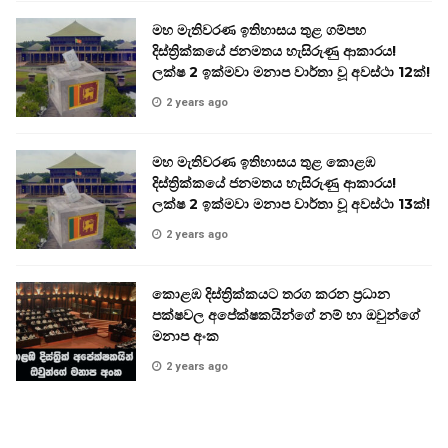
මහ මැතිවරණ ඉතිහාසය තුළ ගම්පහ
දිස්ත්‍රික්කයේ ජනමතය හැසිරුණු ආකාරය!
ලක්ෂ 2 ඉක්මවා මනාප වාර්තා වූ අවස්ථා 12ක්!
2 years ago
මහ මැතිවරණ ඉතිහාසය තුළ කොළඹ
දිස්ත්‍රික්කයේ ජනමතය හැසිරුණු ආකාරය!
ලක්ෂ 2 ඉක්මවා මනාප වාර්තා වූ අවස්ථා 13ක්!
2 years ago
කොළඹ දිස්ත්‍රික්කයට තරග කරන ප්‍රධාන
පක්ෂවල අපේක්ෂකයින්ගේ නම් හා ඔවුන්ගේ
මනාප අංක
2 years ago