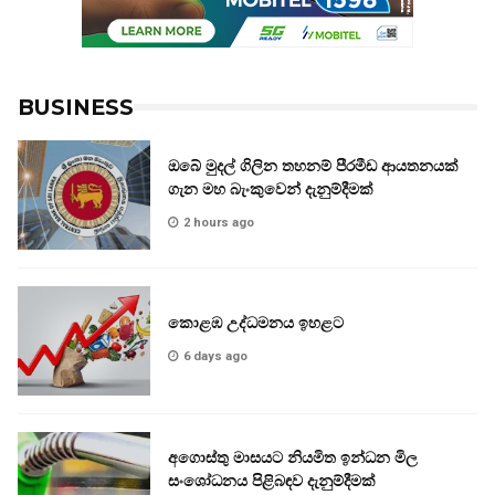
BUSINESS
ඔබේ මුදල් ගිලින තහනම් පීරමීඩ ආයතනයක්
ගැන මහ බැංකුවෙන් දැනුම්දීමක්
2 hours ago
කොළඹ උද්ධමනය ඉහළට
6 days ago
අගොස්තු මාසයට නියමිත ඉන්ධන මිල
සංශෝධනය පිළිබඳව දැනුම්දීමක්