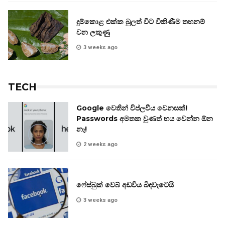
දුම්කොළ එක්ක බුලත් විට විකිණීම තහනම්
වන ලකුණු
3 weeks ago
TECH
Google වෙතින් විප්ලවීය වෙනසක්!
Passwords අමතක වුණත් භය වෙන්න ඕන
නෑ!
2 weeks ago
ෆේස්බුක් වෙබ් අඩවිය බිඳවැටෙයි
3 weeks ago