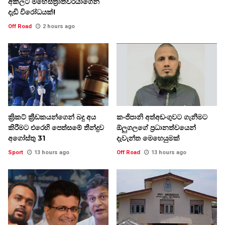
අකිලට මහේස්ත්‍රාත්වරයාගෙන්
දැඩි විරෝධයක්!
Off Road
2 hours ago
ක්‍රිකට් ක්‍රීඩකයන්ගෙන් බදු අය
කංජිපානි අත්අඩංගුවට ගැනීමට
කිරීමට එරෙහි පෙත්සමේ තීන්දුව
ඕලුගලගේ ප්‍රධානත්වයෙන්
අගෝස්තු 31
දැවැන්ත මෙහෙයුමක්
Sport
13 hours ago
Off Road
13 hours ago