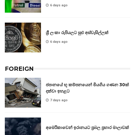
6 days ago
ශ්‍රී ලංකා රුපියලට සුළු අස්වැසිල්ලක්
6 days ago
FOREIGN
ජපානයේ භූ කම්පනයෙන් මියගිය ගණන 30ක්
දක්වා ඉහළට
7 days ago
අමෙරිකාවෙන් ඉරානයට ප්‍රබල ප්‍රහාර මාලාවක්