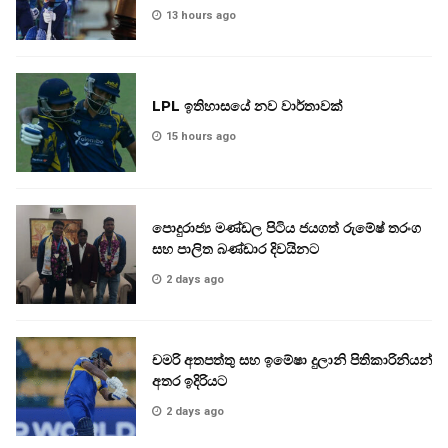
13 hours ago
LPL ඉතිහාසයේ නව වාර්තාවක්
15 hours ago
පොදුරාජ්‍ය මණ්ඩල පිටිය ජයගත් රුමේෂ් තරංග
සහ පාලිත බණ්ඩාර දිවයිනට
2 days ago
චමරි අතපත්තු සහ ඉමේෂා දුලානි පිතිකාරිනියන්
අතර ඉදිරියට
2 days ago