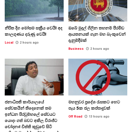
නිරිත දිග මෝසම සක්‍රීය වෙයි! අද
ඔබේ මුදල් ගිලින තහනම් පීරමීඩ
කාලගුණය දරුණු වෙයි!
ආයතනයක් ගැන මහ බැංකුවෙන්
දැනුම්දීමක්
Local
2 hours ago
Business
2 hours ago
ජනාධිපති කාර්යාලයේ
මහනුවර ප්‍රදේශ රැසකට හෙට
සේවකයින් තිදෙනෙක් තම
පැය 5ක ජල කප්පාදුවක්
ඉන්ධන පිරවුම්හලේ සේවයට
Off Road
13 hours ago
යොදා ගත් බවට අකිල විරාජ්ට
චෝදනා! විත්ති කූඩුවේ සිටි