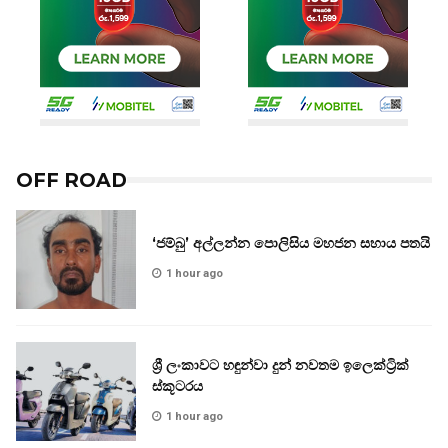
OFF ROAD
‘ජම්බු’ අල්ලන්න පොලිසිය මහජන සහාය පතයි
1 hour ago
ශ්‍රී ලංකාවට හඳුන්වා දුන් නවතම ඉලෙක්ට්‍රික්
ස්කූටරය
1 hour ago