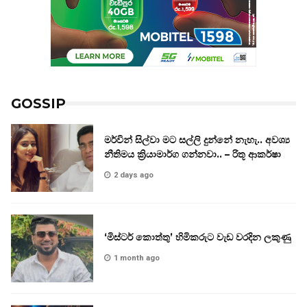
GOSSIP
මර්වින් සිල්වා මට සල්ලි දුන්නේ නැහැ.. අවශ්‍ය
නීතිමය ක්‍රියාමාර්ග ගන්නවා.. – රිතූ ආකර්ෂා
2 days ago
‘මිස්ටර් කොත්තු’ හිමිකරුට වැඩ වරදින ලකුණු
1 month ago