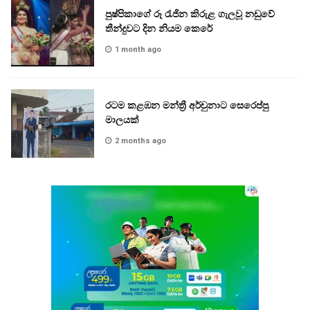
පුෂ්පිකාගේ රූ රැජින කිරුළ ගැලවූ නඩුවේ
තීන්දුවට දින නියම කෙරේ
1 month ago
රටම කළඹන මන්ත්‍රී අර්චුනාට සෙරෙප්පු
මාලයක්
2 months ago