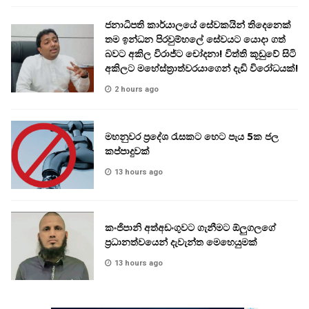
ජනාධිපති කාර්යාලයේ සේවකයින් තිදෙනෙක්
තම ඉන්ධන පිරවුම්හලේ සේවයට යොදා ගත්
බවට අකිල විරාජ්ට චෝදනා! විත්ති කූඩුවේ සිටි
අකිලට මහේස්ත්‍රාත්වරයාගෙන් දැඩි විරෝධයක්!
2 hours ago
මහනුවර ප්‍රදේශ රැසකට හෙට පැය 5ක ජල
කප්පාදුවක්
13 hours ago
කංජිපානි අත්අඩංගුවට ගැනීමට ඕලුගලගේ
ප්‍රධානත්වයෙන් දැවැන්ත මෙහෙයුමක්
13 hours ago