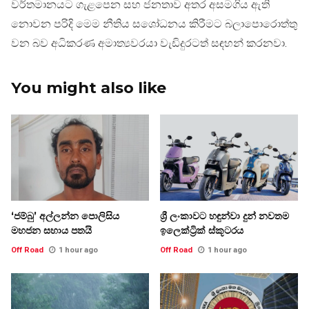
වර්තමානයට ගැළපෙන සහ ජනතාව අතර අසමගිය ඇති
නොවන පරිදි මෙම නීතිය සශෝධනය කිරීමට බලාපොරොත්තු
වන බව අධිකරණ අමාත්‍යවරයා වැඩිදුරටත් සඳහන් කරනවා.
You might also like
‘ජම්බු’ අල්ලන්න පොලිසිය
ශ්‍රී ලංකාවට හඳුන්වා දුන් නවතම
මහජන සහාය පතයි
ඉලෙක්ට්‍රික් ස්කූටරය
Off Road
1 hour ago
Off Road
1 hour ago