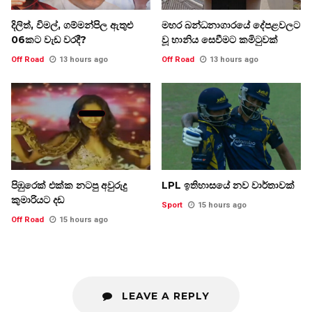
දිලිත්, විමල්, ගම්මන්පිල ඇතුළු
මහර බන්ධනාගාරයේ දේපළවලට
06කට වැඩ වරදී?
වූ හානිය සෙවීමට කමිටුවක්
Off Road
13 hours ago
Off Road
13 hours ago
පිඹුරෙක් එක්ක නටපු අවුරුදු
LPL ඉතිහාසයේ නව වාර්තාවක්
කුමාරියට දඩ
Sport
15 hours ago
Off Road
15 hours ago
LEAVE A REPLY