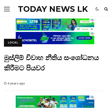
TODAY NEWS LK
LOCAL
මුස්ලිම් විවාහ නීතිය සංශෝධනය
කිරීමට පියවර
4 years ago