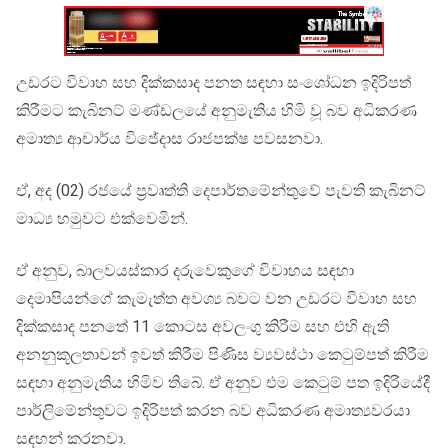
උඩරට විවාහ සහ දික්කසාද පනත සඳහා සංශෝධන ඉදිරිපත්
කිරීමට කැබිනට් මණ්ඩලයේ අනුමැතිය හිමි වූ බව අධිකරණ
අමාත්‍ය ආචාර්ය විජේදාස රාජපක්ෂ පවසනවා.
ඒ, අද (02) රජයේ ප්‍රවෘත්ති දෙපාර්තමේන්තුවේ පැවති කැබිනට්
මාධ්‍ය හමුවට එක්වෙමින්.
ඒ අනුව, බාලවයස්කාර දරුවෙකුගේ විවාහය සඳහා
දෙමාපියන්ගේ කැමැත්ත අවශ්‍ය බවට වන උඩරට විවාහ සහ
දික්කසාද පනතේ 11 කොටස අවලංගු කිරීම සහ එහි ඇති
අනනුකූලතාවන් ඉවත් කිරීම පිණිස ව්‍යවස්ථා කෙටුම්පත් කිරීම
සඳහා අනුමැතිය හිමිව තිබේ. ඒ අනුව එම කෙටුම් පත ඉදිරියේදී
පාර්ලිමේන්තුවට ඉදිරිපත් කරන බව අධිකරණ අමාත්‍යවරයා
සඳහන් කරනවා.