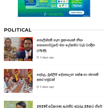
POLITICAL
පොලිස්පති ගැන ප්‍රකාශයක් නිසා
පොහොට්ටුවේ මහ ලේකම්ට වැඩ වරදින
ලකුණු
2 days ago
දෙමළ, මුස්ලිම් දේශපාලන පක්ෂ හා ජනපති
අතර හමුවක්
3 days ago
2029දී අධිකරණ ඇමතිව අවුරුදු 25කට හිරේ