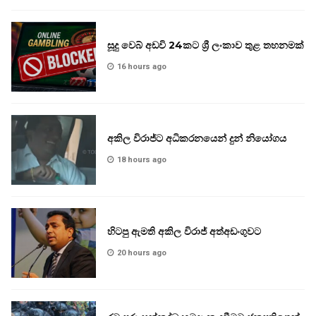
සූදු වෙබ් අඩවි 24කට ශ්‍රී ලංකාව තුළ තහනමක්
16 hours ago
අකිල විරාජ්ට අධිකරනයෙන් දුන් නියෝගය
18 hours ago
හිටපු ඇමති අකිල විරාජ් අත්අඩංගුවට
20 hours ago