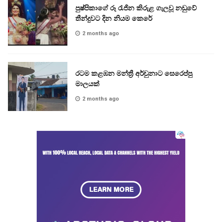
පුෂ්පිකාගේ රූ රැජින කිරුළ ගැලවූ නඩුවේ
තීන්දුවට දින නියම කෙරේ
2 months ago
රටම කළඹන මන්ත්‍රී අර්චුනාට සෙරෙප්පු
මාලයක්
2 months ago