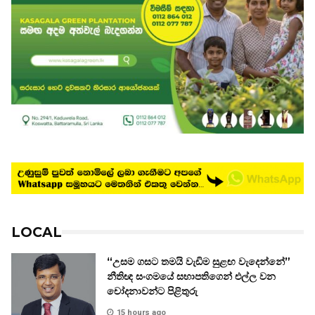
LOCAL
“උසම ගසට තමයි වැඩිම සුළඟ වැදෙන්නේ”
නීතිඥ සංගමයේ සභාපතිගෙන් එල්ල වන
චෝදනාවන්ට පිළිතුරු
15 hours ago