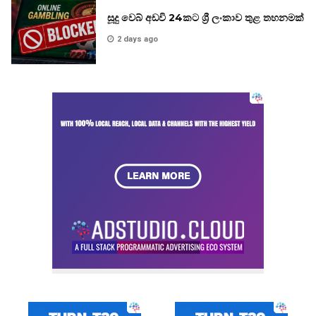
සූදු වෙබ් අඩවි 24කට ශ්‍රී ලංකාව තුළ තහනමක්
2 days ago