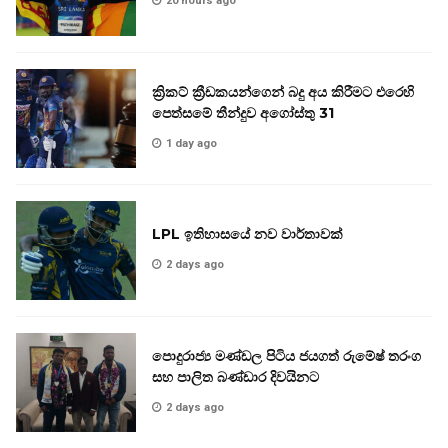
20 hours ago
ක්‍රිකට් ක්‍රීඩකයන්ගෙන් බදු අය කිරීමට එරෙහි
පෙත්සමේ තීන්දුව අගෝස්තු 31
1 day ago
LPL ඉතිහාසයේ නව වාර්තාවක්
2 days ago
පොදුරාජ්‍ය මණ්ඩල පිටිය ජයගත් රුමේෂ් තරංග
සහ පාලිත බණ්ඩාර දිවයිනට
2 days ago