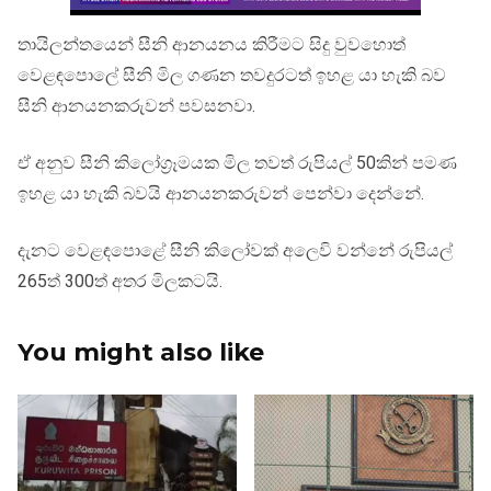
තායිලන්තයෙන් සීනි ආනයනය කිරීමට සිදු වුවහොත්
වෙළඳපොලේ සීනි මිල ගණන තවදුරටත් ඉහළ යා හැකි බව
සීනි ආනයනකරුවන් පවසනවා.
ඒ අනුව සීනි කිලෝග්‍රෑමයක මිල තවත් රුපියල් 50කින් පමණ
ඉහළ යා හැකි බවයි ආනයනකරුවන් පෙන්වා දෙන්නේ.
දැනට වෙළඳපොළේ සීනි කිලෝවක් අලෙවි වන්නේ රුපියල්
265ත් 300ත් අතර මිලකටයි.
You might also like