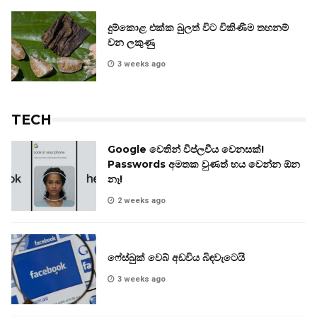
දුම්කොළ එක්ක බුලත් විට විකිණීම තහනම්
වන ලකුණු
3 weeks ago
TECH
Google වෙතින් විප්ලවීය වෙනසක්!
Passwords අමතක වුණත් භය වෙන්න ඕන
නෑ!
2 weeks ago
ෆේස්බුක් වෙබ් අඩවිය බිඳවැටෙයි
3 weeks ago