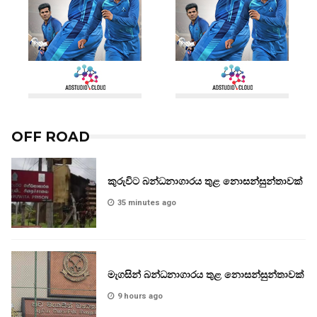
OFF ROAD
කුරුවිට බන්ධනාගාරය තුළ නොසන්සුන්තාවක්
35 minutes ago
මැගසින් බන්ධනාගාරය තුළ නොසන්සුන්තාවක්
9 hours ago