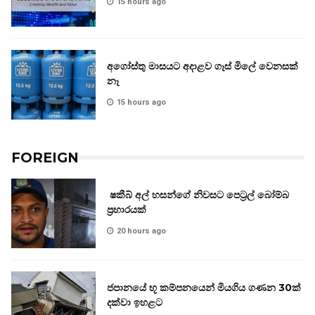
15 hours ago
අගෝස්තු මාසයට අදාළව ගෑස් මිලේ වෙනසක්
නෑ
15 hours ago
FOREIGN
ෂකීබ් අල් හසන්ගේ නිවසට පෙට්‍රල් බෝම්බ
ප්‍රහාරයක්
20 hours ago
ජපානයේ භූ කම්පනයෙන් මියගිය ගණන 30ක්
දක්වා ඉහළට