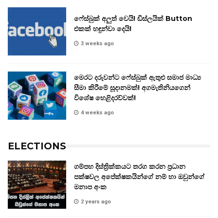
ෆේස්බුක් අලුත් වෙයි! ඩිස්ලයික් Button
එකක් හඳුන්වා දෙයි!
3 weeks ago
මෙරට දරුවන්ට ෆේස්බුක් ඇතුළු සමාජ මාධ්‍ය
සීමා කිරීමේ සූදානමක්! අගමැතිනියගෙන්
විශේෂ හෙළිදරව්වක්!
4 weeks ago
ELECTIONS
ගම්පහ දිස්ත්‍රික්කයට තරග කරන ප්‍රධාන
පක්ෂවල අපේක්ෂකයින්ගේ නම් හා ඔවුන්ගේ
මනාප අංක
2 years ago