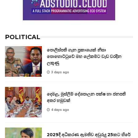
POLITICAL
පොලිස්පති ගැන ප්‍රකාශයක් නිසා
පොහොට්ටුවේ මහ ලේකම්ට වැඩ වරදින
ලකුණු
3 days ago
දෙමළ, මුස්ලිම් දේශපාලන පක්ෂ හා ජනපති
අතර හමුවක්
4 days ago
2029දී අධිකරණ ඇමතිව අවුරුදු 25කට හිරේ