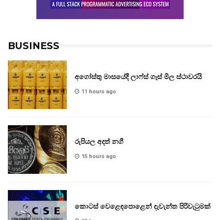
BUSINESS
අගෝස්තු මාසයේදී ලාෆ්ස් ගෑස් මිල ස්ථාවරයි
11 hours ago
රුපියල අදත් නගී
15 hours ago
කොටස් වෙළෙඳපොළෙන් දැවැන්ත පිරිවැටුමක්