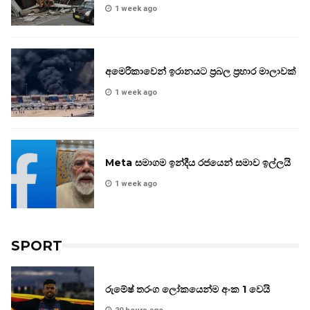
1 week ago
අමෙරිකාවෙන් ඉරානයට ප්‍රබල ප්‍රහාර මාලාවක්
1 week ago
Meta සමාගම ඉන්දීය රජයෙන් සමාව ඉල්ලයි
1 week ago
SPORT
රුමේෂ් තරංග ලෝකයෙන්ම අංක 1 වෙයි