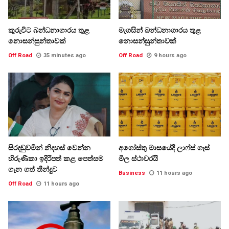
කුරුවිට බන්ධනාගාරය තුළ
මැගසින් බන්ධනාගාරය තුළ
නොසන්සුන්තාවක්
නොසන්සුන්තාවක්
Off Road
35 minutes ago
Off Road
9 hours ago
සිරදඬුවමින් නිදහස් වෙන්න
අගෝස්තු මාසයේදී ලාෆ්ස් ගෑස්
හිරුණිකා ඉදිරිපත් කළ පෙත්සම
මිල ස්ථාවරයි
ගැන ගත් තීන්දුව
Business
11 hours ago
Off Road
11 hours ago