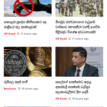
කොළඹ ප්‍රදේශ කිහිපයකට අද
මීගමුව බන්ධනාගාර ගැටුමේ
රාත්‍රියේ ජල කප්පාදුවක්
වාර්තාව ජනපතිට! වන්දි ගෙවීම
පිළිබඳව විශේෂ අවධානයක්!
Off Road
11 hours ago
Off Road
11 hours ago
රුපියල අදත් නගී
සලේගේ පෙත්සමට අදාළ
අතරමැදි පෙත්සම් වැඩිදුර
Business
15 hours ago
සලකාබැලීමට දින දෙයි
Off Road
15 hours ago