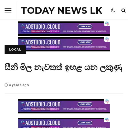
TODAY NEWS LK
LOCAL
සීනි මිල නැවතත් ඉහළ යන ලකුණු
4 years ago