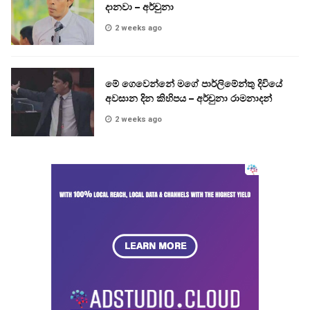
දානවා – අර්චුනා
2 weeks ago
මේ ගෙවෙන්නේ මගේ පාර්ලිමේන්තු දිවියේ
අවසාන දින කිහිපය – අර්චුනා රාමනාදන්
2 weeks ago