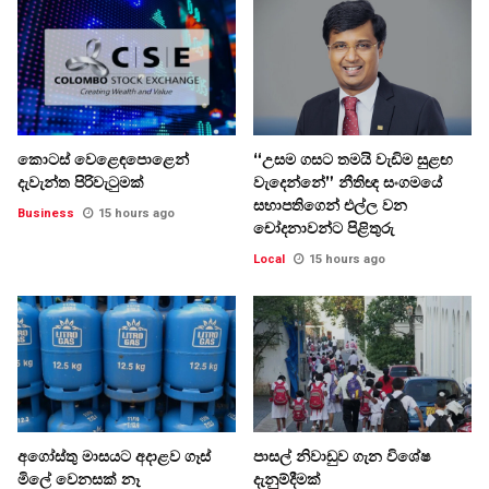
කොටස් වෙළෙඳපොළෙන්
“උසම ගසට තමයි වැඩිම සුළඟ
දැවැන්ත පිරිවැටුමක්
වැදෙන්නේ” නීතිඥ සංගමයේ
සභාපතිගෙන් එල්ල වන
Business
15 hours ago
චෝදනාවන්ට පිළිතුරු
Local
15 hours ago
අගෝස්තු මාසයට අදාළව ගෑස්
පාසල් නිවාඩුව ගැන විශේෂ
මිලේ වෙනසක් නෑ
දැනුම්දීමක්