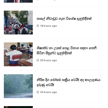
පාසල් නිවාඩුව ගැන විශේෂ දැනුම්දීමක්
18 hours ago
ශිෂ්‍යත්ව හා උසස් පෙළ විභාග සඳහා පෙනී
සිටින සිසුන්ට දැනුම්දීමක්
20 hours ago
නිරිත දිග මෝසම සක්‍රීය වෙයි! අද කාලගුණය
දරුණු වෙයි!
24 hours ago