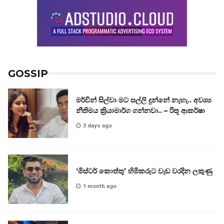
GOSSIP
මර්වින් සිල්වා මට සල්ලි දුන්නේ නැහැ.. අවශ්‍ය
නීතිමය ක්‍රියාමාර්ග ගන්නවා.. – රිතූ ආකර්ෂා
3 days ago
‘මිස්ටර් කොත්තු’ හිමිකරුට වැඩ වරදින ලකුණු
1 month ago