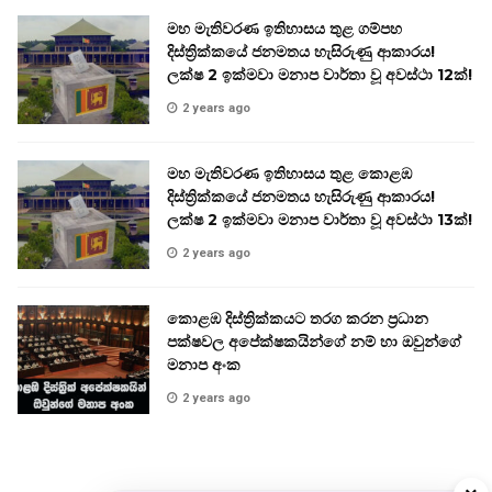
මහ මැතිවරණ ඉතිහාසය තුළ ගම්පහ
දිස්ත්‍රික්කයේ ජනමතය හැසිරුණු ආකාරය!
ලක්ෂ 2 ඉක්මවා මනාප වාර්තා වූ අවස්ථා 12ක්!
2 years ago
මහ මැතිවරණ ඉතිහාසය තුළ කොළඹ
දිස්ත්‍රික්කයේ ජනමතය හැසිරුණු ආකාරය!
ලක්ෂ 2 ඉක්මවා මනාප වාර්තා වූ අවස්ථා 13ක්!
2 years ago
කොළඹ දිස්ත්‍රික්කයට තරග කරන ප්‍රධාන
පක්ෂවල අපේක්ෂකයින්ගේ නම් හා ඔවුන්ගේ
මනාප අංක
2 years ago