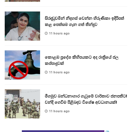
සිරදඬුවමින් නිදහස් වෙන්න හිරුණිකා ඉදිරිපත්
කළ පෙත්සම ගැන ගත් තීන්දුව
11 hours ago
කොළඹ ප්‍රදේශ කිහිපයකට අද රාත්‍රියේ ජල
කප්පාදුවක්
11 hours ago
මීගමුව බන්ධනාගාර ගැටුමේ වාර්තාව ජනපතිට!
වන්දි ගෙවීම පිළිබඳව විශේෂ අවධානයක්!
11 hours ago