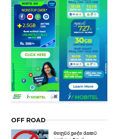
OFF ROAD
මහනුවර ප්‍රදේශ රැසකට