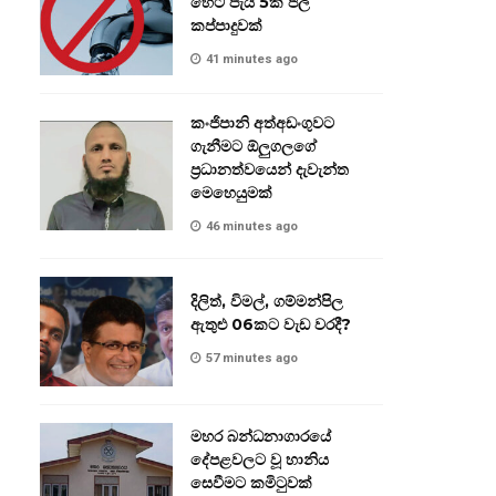
හෙට පැය 5ක ජල
කප්පාදුවක්
41 minutes ago
කංජිපානි අත්අඩංගුවට
ගැනීමට ඕලුගලගේ
ප්‍රධානත්වයෙන් දැවැන්ත
මෙහෙයුමක්
46 minutes ago
දිලිත්, විමල්, ගම්මන්පිල
ඇතුළු 06කට වැඩ වරදී?
57 minutes ago
මහර බන්ධනාගාරයේ
දේපළවලට වූ හානිය
සෙවීමට කමිටුවක්