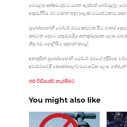
මෙලෙස අත්අඩංගුවට ගෙන ඇත්තේ බෙම්මුල්ල පොල
අතුරුගිරිය රථ වාහන අනු පාලක මධ්‍යස්ථානය සඳ
සුඛෝපභෝගී මෝටර් රථය කඩවත සිට මාතර දෙසට 
කඩවත දෙසට යතුරුපැදිය අනතුරුදායක ලෙස ධාවන
තිබූ බව පොලිසිය සඳහන් කළේ.
අනතුරින් සුඛෝපභෝගි මෝටර් රථයේ ඉදිරිපස වම්ප
අවස්ථාවේදී කොස්තාපල්වරයා අධික ලෙස මත්පැන්
එම විඩීයෝව නැරඹීමට
You might also like