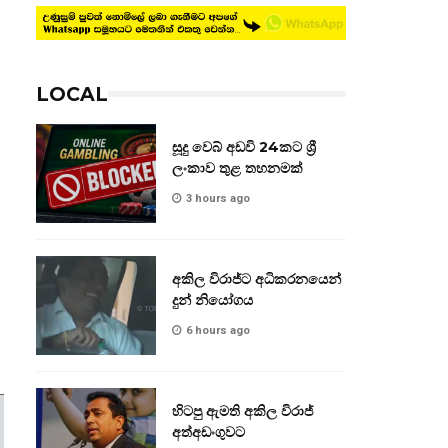
LOCAL
සූදු වෙබ් අඩවි 24කට ශ්‍රී
ලංකාව තුළ තහනමක්
3 hours ago
අකිල විරාජ්ට අධිකරනයෙන්
දුන් නියෝගය
6 hours ago
හිටපු ඇමති අකිල විරාජ්
අත්අඩංගුවට