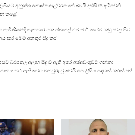
ිසියට අනුක්ත කොස්තාපල්වරයෙක් බවයි දක්ෂිණ අධිවේගී
හන් කළේ.
පැමිණීමේදී සැකකාර කොස්තාපල් එම මාර්ගයේම කඩුවෙල සිට
ය කර මෙම අනතුර සිදු කර
සට බරපතල අලාභ සිදු වී ඇති අතර අත්අඩංගුවට ගන්නා
 පානය කර ඇති බවට තහවුරු වූ බවයි පොලීසිය සඳහන් කරන්නේ.