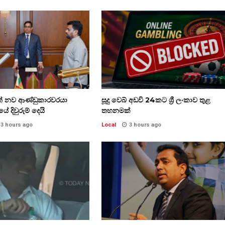
ාත් නව ආණ්ඩුකාරවරයා
සූදු වෙබ් අඩවි 24කට ශ්‍රී ලංකාව තුළ
ේ දිවුරුම් දෙයි
තහනමක්
3 hours ago
Local
3 hours ago