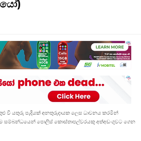
ඩියෝ)
 වී යතුරු පැදියක් අනතුරුදායක ලෙස ධාවනය කරමින්
රීම සම්බන්ධයෙන් පොලිස් කොස්තාපල්වරයකු අත්අඩංගුවට ගෙන