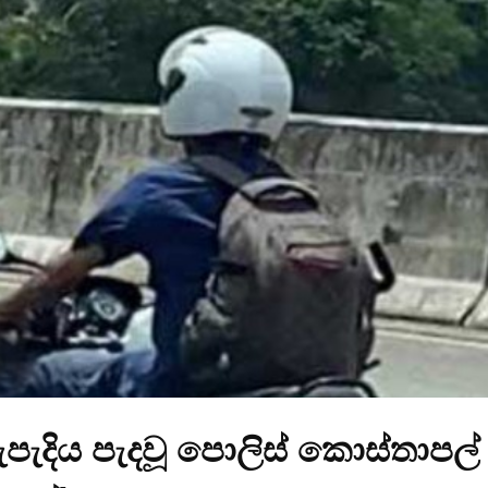
පැදිය පැදවූ පොලිස් කොස්තාපල්