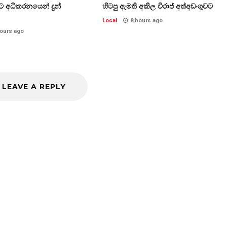
්ට අධිකරනයෙන් දුන්
හිටපු ඇමති අකිල විරාජ් අත්අඩංගුවට
Local
8 hours ago
hours ago
LEAVE A REPLY