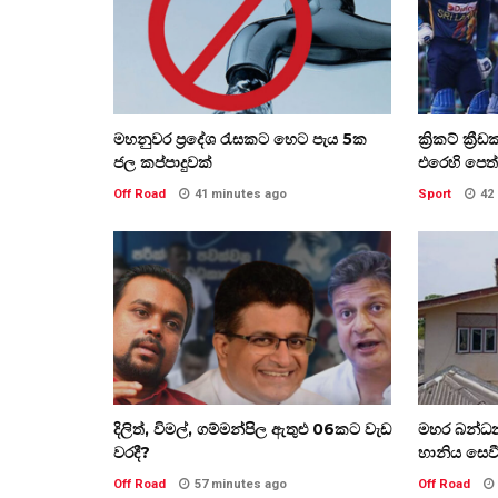
මහනුවර ප්‍රදේශ රැසකට හෙට පැය 5ක
ක්‍රිකට් ක්‍
ජල කප්පාදුවක්
එරෙහි පෙත්
Off Road
41 minutes ago
Sport
42
දිලිත්, විමල්, ගම්මන්පිල ඇතුළු 06කට වැඩ
මහර බන්ධ
වරදී?
හානිය සෙව
Off Road
57 minutes ago
Off Road