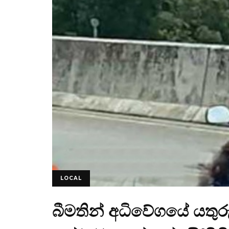
LOCAL
බීමතින් අධිවේගයේ යතුරු