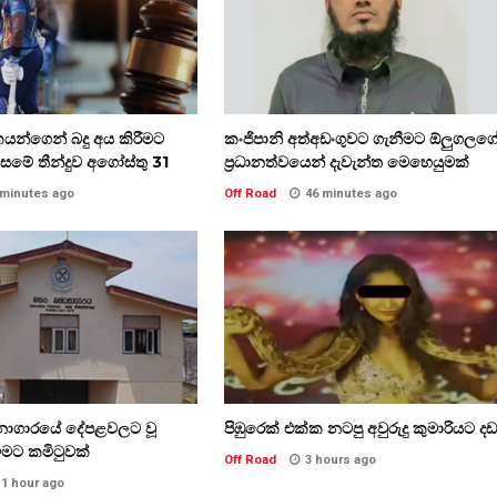
රීඩකයන්ගෙන් බදු අය කිරීමට
කංජිපානි අත්අඩංගුවට ගැනීමට ඕලුගලග
සමේ තීන්දුව අගෝස්තු 31
ප්‍රධානත්වයෙන් දැවැන්ත මෙහෙයුමක්
 minutes ago
Off Road
46 minutes ago
නාගාරයේ දේපළවලට වූ
පිඹුරෙක් එක්ක නටපු අවුරුදු කුමාරියට දඩ
ීමට කමිටුවක්
Off Road
3 hours ago
1 hour ago