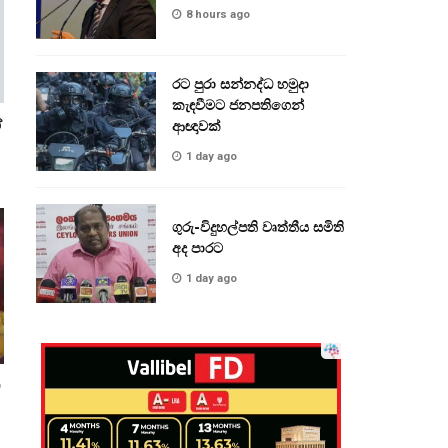
8 hours ago
රට පුරා සන්නද්ධ හමුදා
කැඳවීමට ජනපතිගෙන්
ේ
ආඥාවක්
1 day ago
ගුරු-විදුහල්පති වෘත්තීය සමිති
අද පාරට
1 day ago