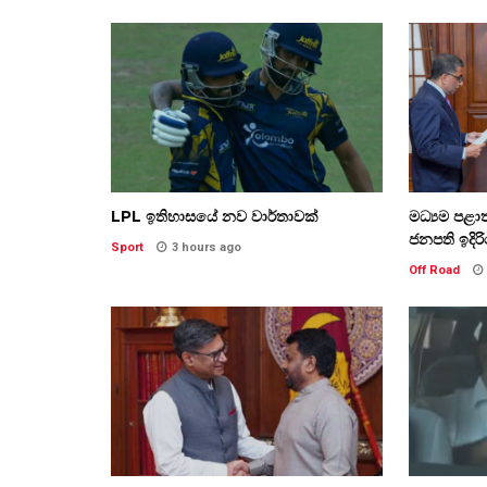
LPL ඉතිහාසයේ නව වාර්තාවක්
මධ්‍යම පළ
ජනපති ඉදිරිය
Sport
3 hours ago
Off Road