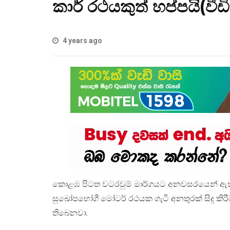
කාර් රථයකුත් හප්පයි(වී
4 years ago
කොළඹ පිටත වටරවුම් මාර්ගයට අනවසරයෙන් ඇතුළු
සුඛෝපභෝගී මෝටර් රථයක ගැටී අනතුරක් සිදු කි
තිබෙනවා.