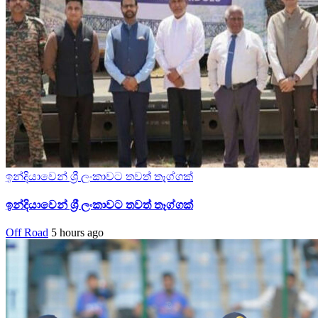
ඉන්දියාවෙන් ශ්‍රී ලංකාවට තවත් තෑග්ගක්
ඉන්දියාවෙන් ශ්‍රී ලංකාවට තවත් තෑග්ගක්
Off Road
5 hours ago