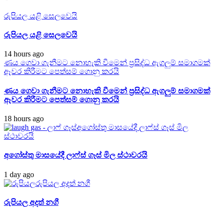
රුපියල යළි සෙලවෙයි
රුපියල යළි සෙලවෙයි
14 hours ago
ණය ගෙවා ගැනීමට නොහැකි වීමෙන් ප්‍රසිද්ධ ඇගලුම් සමාගමක්
ඈවර කිරීමට පෙත්සම් ගොනු කරයි
ණය ගෙවා ගැනීමට නොහැකි වීමෙන් ප්‍රසිද්ධ ඇගලුම් සමාගමක්
ඈවර කිරීමට පෙත්සම් ගොනු කරයි
18 hours ago
අගෝස්තු මාසයේදී ලාෆ්ස් ගෑස් මිල
ස්ථාවරයි
අගෝස්තු මාසයේදී ලාෆ්ස් ගෑස් මිල ස්ථාවරයි
1 day ago
රුපියල අදත් නගී
රුපියල අදත් නගී