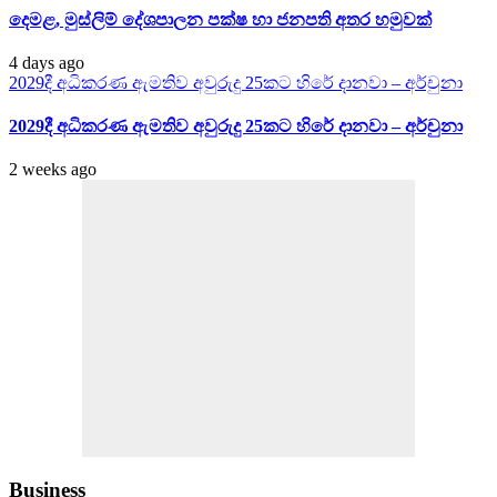
දෙමළ, මුස්ලිම් දේශපාලන පක්ෂ හා ජනපති අතර හමුවක්
4 days ago
2029දී අධිකරණ ඇමතිව අවුරුදු 25කට හිරේ දානවා – අර්චුනා
2029දී අධිකරණ ඇමතිව අවුරුදු 25කට හිරේ දානවා – අර්චුනා
2 weeks ago
Business