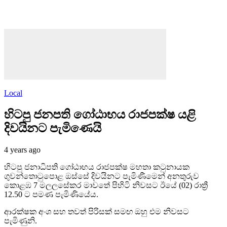
Local
හිටපු ජනපති ගෝඨාභය රාජපක්ෂ යළි
දිවයිනට පැමිණෙයි
4 years ago
හිටපු ජනාධිපති ගෝඨාභය රාජපක්ෂ මහතා කටුනායක
ගුවන්තොටුපොළ ඔස්සේ දිවයිනට පැමිණීමෙන් අනතුරුව
කොළඹ 7 මලලසේකර මාවතේ පිහිටි නිවසට ඊයේ (02) රාත්‍රී
12.50 ට පමණ පැමිණියේය.
ආරක්ෂක අංශ සහ තවත් පිරිසක් සමඟ ඔහු එම නිවසට
පැමිණුනි.