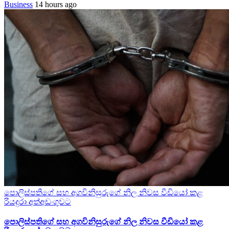
Business
14 hours ago
පොලිස්පතිගේ සහ අගවිනිසුරුගේ නිල නිවස වීඩියෝ කළ
රියදුරා අත්අඩංගුවට
පොලිස්පතිගේ සහ අගවිනිසුරුගේ නිල නිවස වීඩියෝ කළ