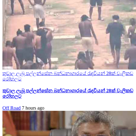
තුවාල ලැබූ පල්ලන්සේන බන්ධනාගාරයේ රැඳවියන් 28ක් වැලිකඩ
රෝහලට
තුවාල ලැබූ පල්ලන්සේන බන්ධනාගාරයේ රැඳවියන් 28ක් වැලිකඩ
රෝහලට
Off Road
7 hours ago