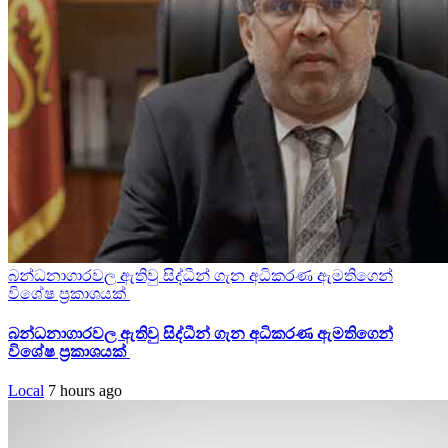
බන්ධනාගාරවල ඇතිවු සිද්ධීන් ගැන අධිකරණ ඇමතිගෙන්
විශේෂ ප්‍රකාශයක්
බන්ධනාගාරවල ඇතිවු සිද්ධීන් ගැන අධිකරණ ඇමතිගෙන්
විශේෂ ප්‍රකාශයක්
Local
7 hours ago