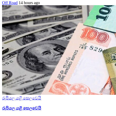
Off Road
14 hours ago
රුපියල යළි සෙලවෙයි
රුපියල යළි සෙලවෙයි