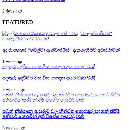
2 days ago
FEATURED
අද රෑ අහසේ ”ඩෙල්ටා ඇක්වාරිට්ස්”
දැකගැනීමට අවස්ථාවක්
අද රෑ අහසේ ”ඩෙල්ටා ඇක්වාරිට්ස්” දැකගැනීමට අවස්ථාවක්
1 week ago
පලතුරු ඉදවීමට වස විස යොදන අයට වැඩ වරදී
පලතුරු ඉදවීමට වස විස යොදන අයට වැඩ වරදී
3 weeks ago
සබන් නිෂ්පාදන ඇසුරුම් වල නිශ්චිත තොරතුරු සඳහන් කිරීම
අනිවාර්ය කරමින් අති විශේෂ ගැසට්ටුවක්!
සබන් නිෂ්පාදන ඇසුරුම් වල නිශ්චිත තොරතුරු සඳහන් කිරීම
අනිවාර්ය කරමින් අති විශේෂ ගැසට්ටුවක්!
3 weeks ago