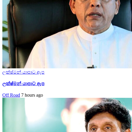
ලක්ෂ්මන් යාපාට ඇප
ලක්ෂ්මන් යාපාට ඇප
Off Road
7 hours ago