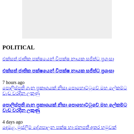
POLITICAL
එක්සත් ජාතික පක්ෂයෙන් විපක්ෂ නායක සජිත්ට ප්‍රශංසා
එක්සත් ජාතික පක්ෂයෙන් විපක්ෂ නායක සජිත්ට ප්‍රශංසා
7 hours ago
පොලිස්පති ගැන ප්‍රකාශයක් නිසා පොහොට්ටුවේ මහ ලේකම්ට
වැඩ වරදින ලකුණු
පොලිස්පති ගැන ප්‍රකාශයක් නිසා පොහොට්ටුවේ මහ ලේකම්ට
වැඩ වරදින ලකුණු
4 days ago
දෙමළ, මුස්ලිම් දේශපාලන පක්ෂ හා ජනපති අතර හමුවක්