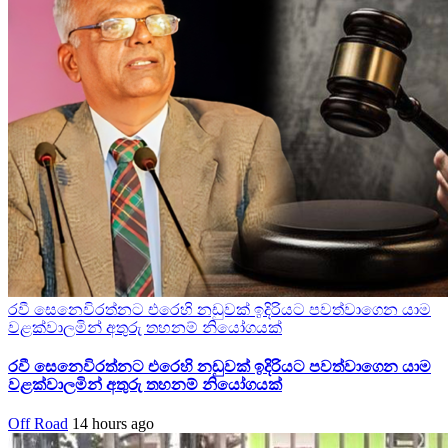
රවී සෙනෙවිරත්නට එරෙහි නඩුවක් ඉදිරියට පවත්වාගෙන යාම
වළක්වාලමින් අතුරු තහනම් නියෝගයක්
රවී සෙනෙවිරත්නට එරෙහි නඩුවක් ඉදිරියට පවත්වාගෙන යාම
වළක්වාලමින් අතුරු තහනම් නියෝගයක්
Off Road
14 hours ago