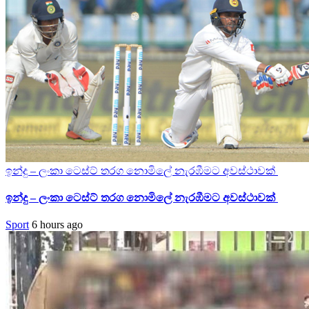
ඉන්දු – ලංකා ටෙස්ට් තරග නොමිලේ නැරඹීමට අවස්ථාවක්
ඉන්දු – ලංකා ටෙස්ට් තරග නොමිලේ නැරඹීමට අවස්ථාවක්
Sport
6 hours ago