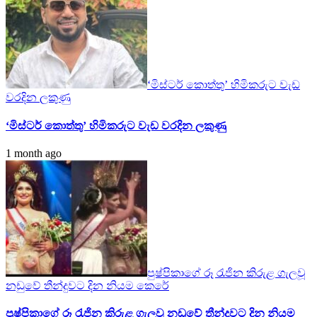
‘මිස්ටර් කොත්තු’ හිමිකරුට වැඩ
වරදින ලකුණු
‘මිස්ටර් කොත්තු’ හිමිකරුට වැඩ වරදින ලකුණු
1 month ago
පුෂ්පිකාගේ රූ රැජින කිරුළ ගැලවූ
නඩුවේ තීන්දුවට දින නියම කෙරේ
පුෂ්පිකාගේ රූ රැජින කිරුළ ගැලවූ නඩුවේ තීන්දුවට දින නියම