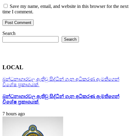
Save my name, email, and website in this browser for the next
time I comment.
Search
Search
LOCAL
බන්ධනාගාරවල ඇතිවු සිද්ධීන් ගැන අධිකරණ ඇමතිගෙන්
විශේෂ ප්‍රකාශයක්
බන්ධනාගාරවල ඇතිවු සිද්ධීන් ගැන අධිකරණ ඇමතිගෙන්
විශේෂ ප්‍රකාශයක්
7 hours ago