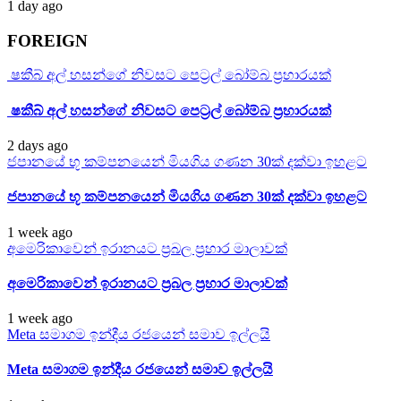
1 day ago
FOREIGN
ෂකීබ් අල් හසන්ගේ නිවසට පෙට්‍රල් බෝම්බ ප්‍රහාරයක්
ෂකීබ් අල් හසන්ගේ නිවසට පෙට්‍රල් බෝම්බ ප්‍රහාරයක්
2 days ago
ජපානයේ භූ කම්පනයෙන් මියගිය ගණන 30ක් දක්වා ඉහළට
ජපානයේ භූ කම්පනයෙන් මියගිය ගණන 30ක් දක්වා ඉහළට
1 week ago
අමෙරිකාවෙන් ඉරානයට ප්‍රබල ප්‍රහාර මාලාවක්
අමෙරිකාවෙන් ඉරානයට ප්‍රබල ප්‍රහාර මාලාවක්
1 week ago
Meta සමාගම ඉන්දීය රජයෙන් සමාව ඉල්ලයි
Meta සමාගම ඉන්දීය රජයෙන් සමාව ඉල්ලයි