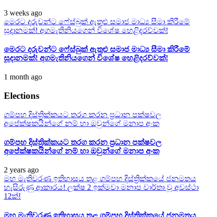
3 weeks ago
මෙරට දරුවන්ට ෆේස්බුක් ඇතුළු සමාජ මාධ්‍ය සීමා කිරීමේ
සූදානමක්! අගමැතිනියගෙන් විශේෂ හෙළිදරව්වක්!
මෙරට දරුවන්ට ෆේස්බුක් ඇතුළු සමාජ මාධ්‍ය සීමා කිරීමේ
සූදානමක්! අගමැතිනියගෙන් විශේෂ හෙළිදරව්වක්!
1 month ago
Elections
ගම්පහ දිස්ත්‍රික්කයට තරග කරන ප්‍රධාන පක්ෂවල
අපේක්ෂකයින්ගේ නම් හා ඔවුන්ගේ මනාප අංක
ගම්පහ දිස්ත්‍රික්කයට තරග කරන ප්‍රධාන පක්ෂවල
අපේක්ෂකයින්ගේ නම් හා ඔවුන්ගේ මනාප අංක
2 years ago
මහ මැතිවරණ ඉතිහාසය තුළ ගම්පහ දිස්ත්‍රික්කයේ ජනමතය
හැසිරුණු ආකාරය! ලක්ෂ 2 ඉක්මවා මනාප වාර්තා වූ අවස්ථා
12ක්!
මහ මැතිවරණ ඉතිහාසය තුළ ගම්පහ දිස්ත්‍රික්කයේ ජනමතය