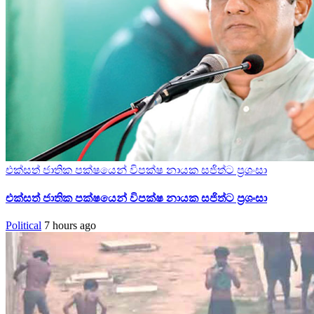
එක්සත් ජාතික පක්ෂයෙන් විපක්ෂ නායක සජිත්ට ප්‍රශංසා
එක්සත් ජාතික පක්ෂයෙන් විපක්ෂ නායක සජිත්ට ප්‍රශංසා
Political
7 hours ago