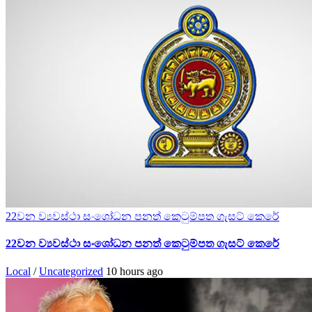
22වන ව්‍යවස්ථා සංශෝධන පනත් කෙටුම්පත ගැසට් කෙරේ
22වන ව්‍යවස්ථා සංශෝධන පනත් කෙටුම්පත ගැසට් කෙරේ
Local
/
Uncategorized
10 hours ago