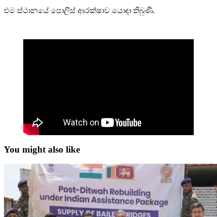
එම ස්ථානයේ පොලිස් ආරක්ෂාව යොදා තිබුණි.
You might also like