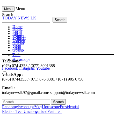
Menu
Menu
Search
TODAY NEWS LK
Search
Home
Home
Local
Local
Political
Political
Foreign
Gossip
Sport
Sport
Gossip
Tech
Horoscope
Telephone :
(076) 074 4353 / (077) 3091388
Facebook
Instagram
Youtube
WhatsApp :
(076) 0744353 / (071) 876 8381 / (071) 905 6756
Email :
todaynewslk97@gmail.com/ support@todaynewslk.com
Search
Economy
මනාප ප්‍රතිඵල
Horoscope
Presidential
Election
Tech
Uncategorized
Featured