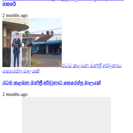
කෙරේ
2 months ago
රටම කළඹන මන්ත්‍රී අර්චුනාට
සෙරෙප්පු මාලයක්
රටම කළඹන මන්ත්‍රී අර්චුනාට සෙරෙප්පු මාලයක්
2 months ago