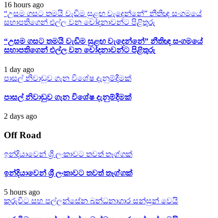
16 hours ago
“උසම ගසට තමයි වැඩිම සුළඟ වැදෙන්නේ” නීතිඥ සංගමයේ
සභාපතිගෙන් එල්ල වන චෝදනාවන්ට පිළිතුරු
“උසම ගසට තමයි වැඩිම සුළඟ වැදෙන්නේ” නීතිඥ සංගමයේ
සභාපතිගෙන් එල්ල වන චෝදනාවන්ට පිළිතුරු
1 day ago
පාසල් නිවාඩුව ගැන විශේෂ දැනුම්දීමක්
පාසල් නිවාඩුව ගැන විශේෂ දැනුම්දීමක්
2 days ago
Off Road
ඉන්දියාවෙන් ශ්‍රී ලංකාවට තවත් තෑග්ගක්
ඉන්දියාවෙන් ශ්‍රී ලංකාවට තවත් තෑග්ගක්
5 hours ago
කුරුවිට සහ පල්ලන්සේන බන්ධනාගාර සන්සුන් වෙයි