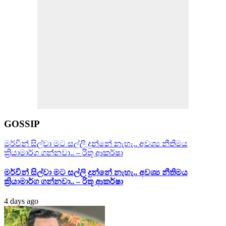
GOSSIP
මර්වින් සිල්වා මට සල්ලි දුන්නේ නැහැ.. අවශ්‍ය නීතිමය
ක්‍රියාමාර්ග ගන්නවා.. – රිතූ ආකර්ෂා
මර්වින් සිල්වා මට සල්ලි දුන්නේ නැහැ.. අවශ්‍ය නීතිමය
ක්‍රියාමාර්ග ගන්නවා.. – රිතූ ආකර්ෂා
4 days ago